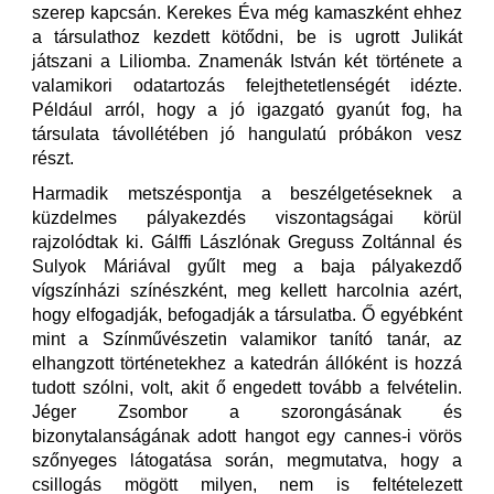
szerep kapcsán. Kerekes Éva még kamaszként ehhez
a társulathoz kezdett kötődni, be is ugrott Julikát
játszani a Liliomba. Znamenák István két története a
valamikori odatartozás felejthetetlenségét idézte.
Például arról, hogy a jó igazgató gyanút fog, ha
társulata távollétében jó hangulatú próbákon vesz
részt.
Harmadik metszéspontja a beszélgetéseknek a
küzdelmes pályakezdés viszontagságai körül
rajzolódtak ki. Gálffi Lászlónak Greguss Zoltánnal és
Sulyok Máriával gyűlt meg a baja pályakezdő
vígszínházi színészként, meg kellett harcolnia azért,
hogy elfogadják, befogadják a társulatba. Ő egyébként
mint a Színművészetin valamikor tanító tanár, az
elhangzott történetekhez a katedrán állóként is hozzá
tudott szólni, volt, akit ő engedett tovább a felvételin.
Jéger Zsombor a szorongásának és
bizonytalanságának adott hangot egy cannes-i vörös
szőnyeges látogatása során, megmutatva, hogy a
csillogás mögött milyen, nem is feltételezett