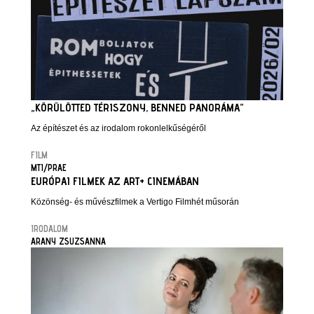
„KÖRÜLÖTTED TÉRISZONY, BENNED PANORÁMA”
Az építészet és az irodalom rokonlelkűségéről
FILM
MTI/PRAE
EURÓPAI FILMEK AZ ART+ CINEMÁBAN
Közönség- és művészfilmek a Vertigo Filmhét műsorán
IRODALOM
ARANY ZSUZSANNA