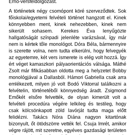
Ernő-versfeldolgozást.
A történetek négy csomópont köré szerveződtek. Sok
főiskolai/egyetemi felvételi történet hangzott el. Kinek
könnyebben ment, kinek nehezebben, kinek nem
sikerült sohasem. Kerekes Éva lenyűgözte
hallgatóságát színpadi jelenléte varázsával, így már
nem is kértek tőle monológot. Dóra Béla, bármennyire
is szerette volna, nem tudta elkerülni, hogy felvegyék
az egyetemre, két vers ismerete is elég volt hozzá. Így
ért véget kamaszkori pályaorientációs válsága. Máthé
Zsolt már fifikásabban oldotta meg a helyzetet Bobby
monológjával a Dallasból. Hámori Gabriella csak arra
emlékezett, milyen jó volt Bodó Viktorral találkozni a
felvételin, történetéből könnyedség áradt. Zsigmond
Emőkét elsőre felvették, de olyan kimerült volt a
felvételi procedúra végére lelkileg és testileg, hogy
csak kölcsönkapott zöld lavórját tudta maga előtt
felidézni. Takács Nóra Diána nagyon kitartónak
bizonyult, őt ötödszörre vették fel. Csuja Imrét, amikor
végre rájött, mit szeretne, egyéves gazdasági területen