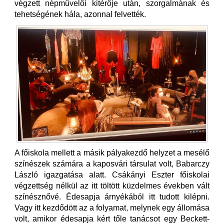
végzett népművelői kitérője után, szorgalmának és
tehetségének hála, azonnal felvették.
A főiskola mellett a másik pályakezdő helyzet a mesélő
színészek számára a kaposvári társulat volt, Babarczy
László igazgatása alatt. Csákányi Eszter főiskolai
végzettség nélkül az itt töltött küzdelmes években vált
színésznővé. Édesapja árnyékából itt tudott kilépni.
Vagy itt kezdődött az a folyamat, melynek egy állomása
volt, amikor édesapja kért tőle tanácsot egy Beckett-