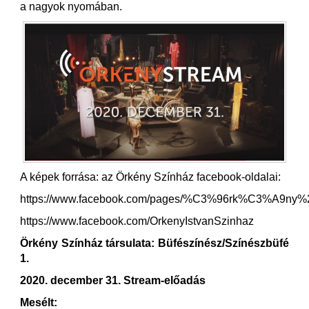
a nagyok nyomában.
A képek forrása: az Örkény Színház facebook-oldalai:
https://www.facebook.com/pages/%C3%96rk%C3%A9
https://www.facebook.com/OrkenyIstvanSzinhaz
Örkény Színház társulata: Büfészínész/Színészbüfé
1.
2020. december 31. Stream-előadás
Mesélt: