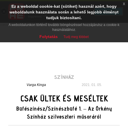
x
Ez a weboldal cookie-kat (sütiket) használ azért, hogy
PRAE.HU
×
TELEPÍTÉS
weboldalunk használata során a lehető legjobb élményt
Digital Evolution
Ingyenes - Google Play
tudjuk biztosítani.
A weboldalunkon történő további böngészéssel hozzájárulsz a cookie-k
használatához.
Folytatás
Tudj meg többet
SZÍNHÁZ
Varga Kinga
2021. 01. 05.
CSAK ÜLTEK ÉS MESÉLTEK
Büfészínész/Színészbüfé 1. – Az Örkény
Színház szilveszteri műsoráról