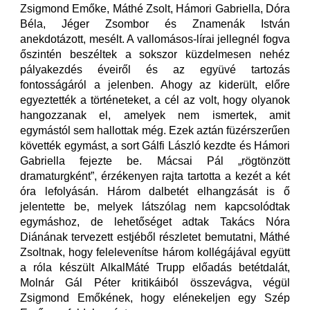
Zsigmond Emőke, Máthé Zsolt, Hámori Gabriella, Dóra
Béla, Jéger Zsombor és Znamenák István
anekdotázott, mesélt. A vallomásos-lírai jellegnél fogva
őszintén beszéltek a sokszor küzdelmesen nehéz
pályakezdés éveiről és az együvé tartozás
fontosságáról a jelenben. Ahogy az kiderült, előre
egyeztették a történeteket, a cél az volt, hogy olyanok
hangozzanak el, amelyek nem ismertek, amit
egymástól sem hallottak még. Ezek aztán füzérszerűen
követték egymást, a sort Gálfi László kezdte és Hámori
Gabriella fejezte be. Mácsai Pál „rögtönzött
dramaturgként”, érzékenyen rajta tartotta a kezét a két
óra lefolyásán. Három dalbetét elhangzását is ő
jelentette be, melyek látszólag nem kapcsolódtak
egymáshoz, de lehetőséget adtak Takács Nóra
Diánának tervezett estjéből részletet bemutatni, Máthé
Zsoltnak, hogy felelevenítse három kollégájával együtt
a róla készült AlkalMáté Trupp előadás betétdalát,
Molnár Gál Péter kritikáiból összevágva, végül
Zsigmond Emőkének, hogy elénekeljen egy Szép