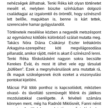
nehézségek állhatnak. Tenki Réka két olyan történetet
mesélt el, melyben büszke színházban dolgozó
családtagjai az izgalomtól és örömtől, hogy színésznő
lett belőle, magukban is, benne is kárt tettek,
szerencsére hamar gyógyulandót.
Történeteik mesélése közben a negyedik metszéspont
az egymáshoz kötődés különböző szálait mutatta meg.
Takács Nóra Diána Csákányi Eszter krétakörös
Arkagyina-szerepéhez köti megvilágosodása
pillanatát, amikor rájött, miért is akart ő színésznő lenni.
Tenki Réka főiskolásként nagyon sokra becsülte
Kerekes Évát, és most itt ülhet vele egy társulati
„büfében”. Ezek a megnyilvánulások arra mutattak rá,
ők maguk szükségesnek érzik ezeket a viszonyulási
pontokat kijelölni.
Mácsai Pál több ponthoz is kapcsolódott, miközben
olvasó- és távollátó szemüvegét félénk és játékos
mozdulatokkal cserélgette. A felvételi számára
könnyen ment, még ha Radnóti Miklósnét, Fanni nénit