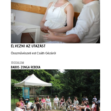
ÉLVEZNI AZ UTAZÁST
Összművészeti est Csáth Gézáról
IRODALOM
BABOS ZONGA REBEKA