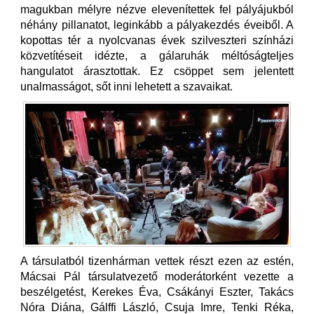
magukban mélyre nézve elevenítettek fel pályájukból
néhány pillanatot, leginkább a pályakezdés éveiből. A
kopottas tér a nyolcvanas évek szilveszteri színházi
közvetítéseit idézte, a gálaruhák méltóságteljes
hangulatot árasztottak. Ez csöppet sem jelentett
unalmasságot, sőt inni lehetett a szavaikat.
A társulatból tizenhárman vettek részt ezen az estén,
Mácsai Pál társulatvezető moderátorként vezette a
beszélgetést, Kerekes Éva, Csákányi Eszter, Takács
Nóra Diána, Gálffi László, Csuja Imre, Tenki Réka,