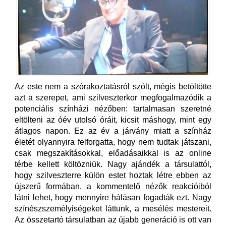
Az este nem a szórakoztatásról szólt, mégis betöltötte
azt a szerepet, ami szilveszterkor megfogalmazódik a
potenciális színházi nézőben: tartalmasan szeretné
eltölteni az óév utolsó óráit, kicsit máshogy, mint egy
átlagos napon. Ez az év a járvány miatt a színház
életét olyannyira felforgatta, hogy nem tudtak játszani,
csak megszakításokkal, előadásaikkal is az online
térbe kellett költözniük. Nagy ajándék a társulattól,
hogy szilveszterre külön estet hoztak létre ebben az
újszerű formában, a kommentelő nézők reakcióiból
látni lehet, hogy mennyire hálásan fogadták ezt. Nagy
színészszemélyiségeket láttunk, a mesélés mestereit.
Az összetartó társulatban az újabb generáció is ott van