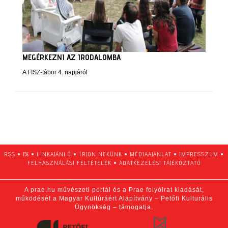
MEGÉRKEZNI AZ IRODALOMBA
A FISZ-tábor 4. napjáról
RSS
•
1%
•
LINKAJÁNLÓ
•
ÍRJON NEKÜNK
•
MÉDIAAJÁNLAT
•
IMPRESSZUM
•
FELHASZNÁLÁSI FELTÉTELEK
•
ADATKEZELÉSI TÁJÉKOZTATÓ
A prae.hu művészeti portál és a Prae folyóirat kiadását,
működését a Magyar Kultúráért Alapítvány – Petőfi Kulturális
Ügynökség – támogatja.