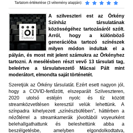
Tartalom értékelése (3 vélemény alapján):
A szilveszteri est az Örkény
Színház társulatának
közösségéhez tartozásáról szólt.
Arról, hogy a különböző
generációba tartozó színészek
milyen módon indultak el a
pályán, és most mit jelent számukra az Örkényhez
tartozni. A mesélésben részt vevő 13 társulati tag,
beleértve a társulatvezető Mácsai Pált mint
moderátort, elmondta saját történetét.
Szeretjük az Örkény társulatát. Ezért esett nagyon jól,
hogy a COVID-fertőzött, elszeparált Szilveszteren,
2020 utolsó estéjén nyolc és tíz között
streamközvetítésen keresztül velük lehettünk. A
színpadra kihelyezett „színészbüfében”, háttérben a
nézőtérrel a streamkamerák jóvoltából voyeurként
belehallgathattunk és beleshettünk abba a
beszélgetésbe, amelyben elgondolkodtatva,