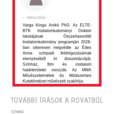
-- VARGA KINGA --
Varga Kinga Anikó PhD. Az ELTE-
BTK Irodalomtudományi Doktori
Iskolájának Összehasonlító
Irodalomtudomány programján 2026-
ban sikeresen megvédte az Édes
Anna színpadi feldolgozásáinak
elemzéséből írt disszertációját.
Színház, film és irodalom
határterületei vonzzák. Az MMA
Művészetelméleti és Módszertani
Kutatóintézet művészeti szakírója.
TOVÁBBI ÍRÁSOK A ROVATBÓL
SZÍNHÁZ