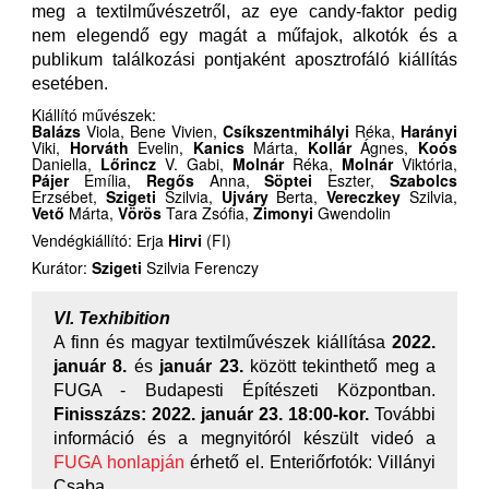
meg a textilművészetről, az eye candy-faktor pedig
nem elegendő egy magát a műfajok, alkotók és a
publikum találkozási pontjaként aposztrofáló kiállítás
esetében.
Kiállító művészek:
Balázs
Viola, Bene Vivien,
Csíkszentmihályi
Réka,
Harányi
Viki,
Horváth
Evelin,
Kanics
Márta,
Kollár
Ágnes,
Koós
Daniella,
Lőrincz
V. Gabi,
Molnár
Réka,
Molnár
Viktória,
Pájer
Emília,
Regős
Anna,
Söptei
Eszter,
Szabolcs
Erzsébet,
Szigeti
Szilvia,
Ujváry
Berta,
Vereczkey
Szilvia,
Vető
Márta,
Vörös
Tara Zsófia,
Zimonyi
Gwendolin
Vendégkiállító: Erja
Hirvi
(FI)
Kurátor:
Szigeti
Szilvia Ferenczy
VI. Texhibition
A finn és magyar textilművészek kiállítása
2022.
január 8.
és
január 23.
között tekinthető meg a
FUGA - Budapesti Építészeti Központban.
Finisszázs: 2022. január 23. 18:00-kor.
További
információ és a megnyitóról készült videó a
FUGA honlapján
érhető el. Enteriőrfotók: Villányi
Csaba.