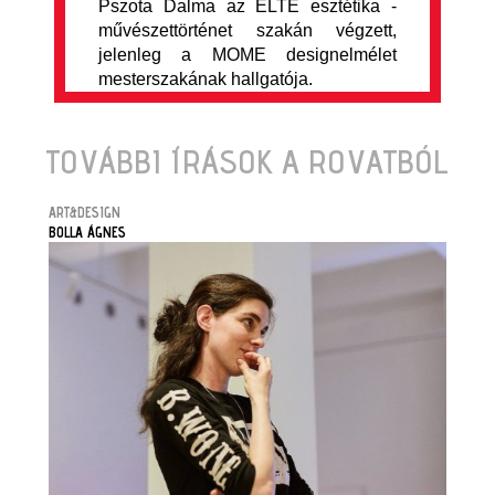
Pszota Dalma az ELTE esztétika -
művészettörténet szakán végzett,
jelenleg a MOME designelmélet
mesterszakának hallgatója.
TOVÁBBI ÍRÁSOK A ROVATBÓL
ART&DESIGN
BOLLA ÁGNES