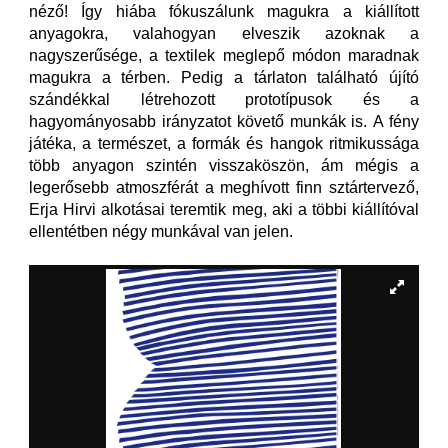
néző! Így hiába fókuszálunk magukra a kiállított
anyagokra, valahogyan elveszik azoknak a
nagyszerűsége, a textilek meglepő módon maradnak
magukra a térben. Pedig a tárlaton található újító
szándékkal létrehozott prototípusok és a
hagyományosabb irányzatot követő munkák is. A fény
játéka, a természet, a formák és hangok ritmikussága
több anyagon szintén visszaköszön, ám mégis a
legerősebb atmoszférát a meghívott finn sztártervező,
Erja Hirvi alkotásai teremtik meg, aki a többi kiállítóval
ellentétben négy munkával van jelen.