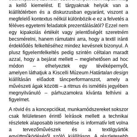
a kellő kiemelést. E tárgyaknak helyük van a
kiállítótérben és a diskurzusban egyaránt, viszont a
megfelelő kontextus nélkül különbözik-e ez a felvetés a
féléves egyetemi feladatok prezentálásától? Ezzel nem
egy kipakolás értékét vagy jelentőségét szeretném
becsmérelni, hanem rámutatni arra, hogy a textil iránti
érdeklődés felkeltéséhez mindez kevésnek bizonyul. A
plusz figyelemfelkeltés pedig szintén céltalan maradt
azzal, hogy a bejárat mellett – meglehetősen ad hoc
módon – elhelyeztek egy tévéképernyőt,
amelyen láthatjuk a Kiscelli Múzeum
Határtalan design
kiállításán előadott táncperformanszot, amely a
művészeti ágak közötti – a ritmus és ismétlés jegyében
megnyilvánuló – párhuzamokra kívánta felhívni a
figyelmet.
A rövid és a koncepciókat, munkamódszereket sokszor
csak felületesen érintő leírások mellett a technikai
részletek alaposabb ismertetése is informatív lett volna
a tervezőművészek és a textilgyártók
együttműködéséről szóló kiállításon. A részletesebb