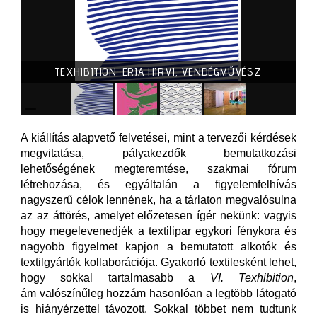
TEXHIBITION: ERJA HIRVI, VENDÉGMŰVÉSZ
A kiállítás alapvető felvetései, mint a tervezői kérdések
megvitatása, pályakezdők bemutatkozási
lehetőségének megteremtése, szakmai fórum
létrehozása, és egyáltalán a figyelemfelhívás
nagyszerű célok lennének, ha a tárlaton megvalósulna
az az áttörés, amelyet előzetesen ígér nekünk: vagyis
hogy megelevenedjék a textilipar egykori fénykora és
nagyobb figyelmet kapjon a bemutatott alkotók és
textilgyártók kollaborációja. Gyakorló textilesként lehet,
hogy sokkal tartalmasabb a
VI. Texhibition
,
ám valószínűleg hozzám hasonlóan a legtöbb látogató
is hiányérzettel távozott. Sokkal többet nem tudtunk