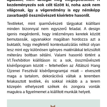
kezdeményezés sok célt tűzött ki, noha azok nem
világosak, így a végeredmény is egy némiképp
zavarbaejtő összművészeti kísérletre hasonlít.
Textileket, mint iparművészeti tárgyakat kiállítani
minden bizonnyal nem egyszerű feladat. A design
igenis megérdemli, hogy intézményes keretek között
bemutassák, ugyanakkor magában hordozza azt a
buktatót, hogy megfelelő kontextualizálás nélkül olyan
lesz mint egy különösen igényes matériákkal telizsúfolt
méteráru boltban sétálni. Valami hasonló történt a
VI.Texhibition
kiállításon is: a sok, összművészeti
kísérőprogram között – feltehetően az Átlátszó Hang
Újzenei Fesztivál kísérőprogramjai miatt – elveszett
maga a tartalom, dekorációvá váltak a teremben
felakasztott textilek, és sokkal inkább a a terem
közepén elhelyezett székek és zongora vonták
magukra a figyelmemet a kiállított munkák helyett.