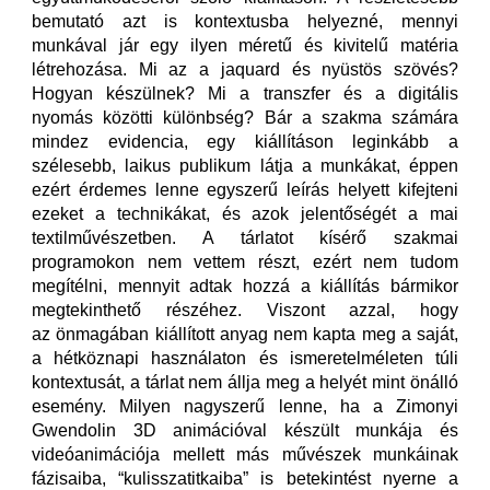
bemutató azt is kontextusba helyezné, mennyi
munkával jár egy ilyen méretű és kivitelű matéria
létrehozása. Mi az a jaquard és nyüstös szövés?
Hogyan készülnek? Mi a transzfer és a digitális
nyomás közötti különbség? Bár a szakma számára
mindez evidencia, egy kiállításon leginkább a
szélesebb, laikus publikum látja a munkákat, éppen
ezért érdemes lenne egyszerű leírás helyett kifejteni
ezeket a technikákat, és azok jelentőségét a mai
textilművészetben. A tárlatot kísérő szakmai
programokon nem vettem részt, ezért nem tudom
megítélni, mennyit adtak hozzá a kiállítás bármikor
megtekinthető részéhez. Viszont azzal, hogy
az önmagában kiállított anyag nem kapta meg a saját,
a hétköznapi használaton és ismeretelméleten túli
kontextusát, a tárlat nem állja meg a helyét mint önálló
esemény. Milyen nagyszerű lenne, ha a Zimonyi
Gwendolin 3D animációval készült munkája és
videóanimációja mellett más művészek munkáinak
fázisaiba, “kulisszatitkaiba” is betekintést nyerne a