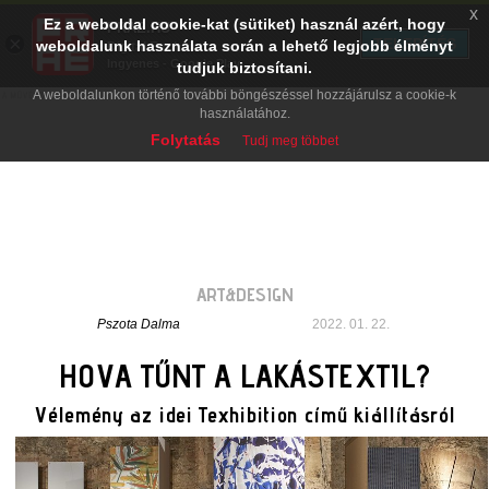
x
Ez a weboldal cookie-kat (sütiket) használ azért, hogy
PRAE.HU
×
TELEPÍTÉS
weboldalunk használata során a lehető legjobb élményt
Digital Evolution
Ingyenes - Google Play
tudjuk biztosítani.
A weboldalunkon történő további böngészéssel hozzájárulsz a cookie-k
használatához.
Folytatás
Tudj meg többet
ART&DESIGN
Pszota Dalma
2022. 01. 22.
HOVA TŰNT A LAKÁSTEXTIL?
Vélemény az idei Texhibition című kiállításról