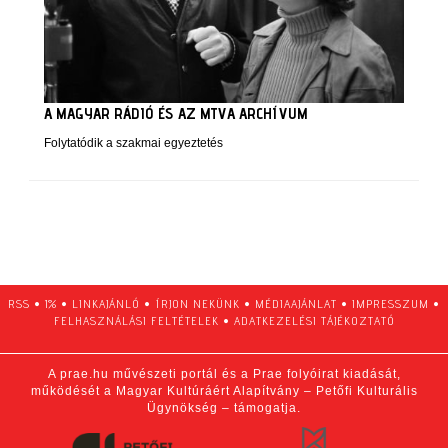
A MAGYAR RÁDIÓ ÉS AZ MTVA ARCHÍVUM
Folytatódik a szakmai egyeztetés
RSS
•
1%
•
LINKAJÁNLÓ
•
ÍRJON NEKÜNK
•
MÉDIAAJÁNLAT
•
IMPRESSZUM
•
FELHASZNÁLÁSI FELTÉTELEK
•
ADATKEZELÉSI TÁJÉKOZTATÓ
A prae.hu művészeti portál és a Prae folyóirat kiadását,
működését a Magyar Kultúráért Alapítvány – Petőfi Kulturális
Ügynökség – támogatja.