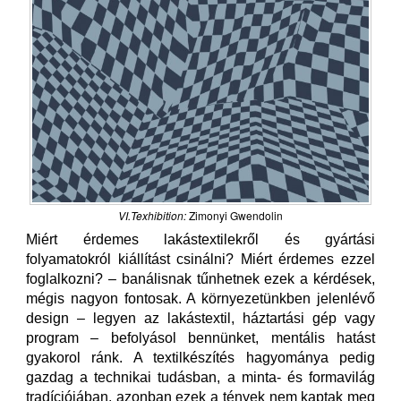
VI.Texhibition:
Zimonyi Gwendolin
Miért érdemes lakástextilekről és gyártási
folyamatokról kiállítást csinálni? Miért érdemes ezzel
foglalkozni? – banálisnak tűnhetnek ezek a kérdések,
mégis nagyon fontosak. A környezetünkben jelenlévő
design – legyen az lakástextil, háztartási gép vagy
program – befolyásol bennünket, mentális hatást
gyakorol ránk. A textilkészítés hagyománya pedig
gazdag a technikai tudásban, a minta- és formavilág
tradíciójában, azonban ezek a tények nem kaptak meg