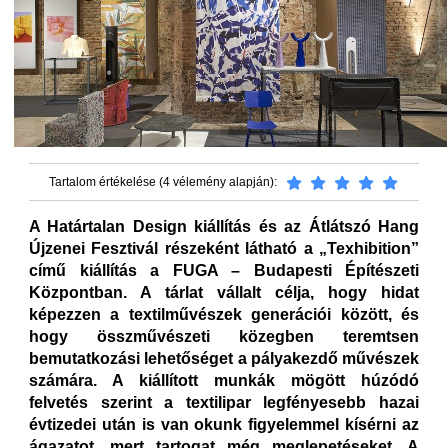
Tartalom értékelése (4 vélemény alapján):
A Határtalan Design kiállítás és az Átlátszó Hang
Újzenei Fesztivál részeként látható a „Texhibition”
című kiállítás a FUGA – Budapesti Építészeti
Központban. A tárlat vállalt célja, hogy hidat
képezzen a textilművészek generációi között, és
hogy összművészeti közegben teremtsen
bemutatkozási lehetőséget a pályakezdő művészek
számára. A kiállított munkák mögött húzódó
felvetés szerint a textilipar legfényesebb hazai
évtizedei után is van okunk figyelemmel kísérni az
ágazatot, mert tartogat még meglepetéseket. A