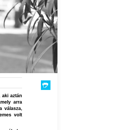
 aki aztán
mely arra
a válasza,
demes volt