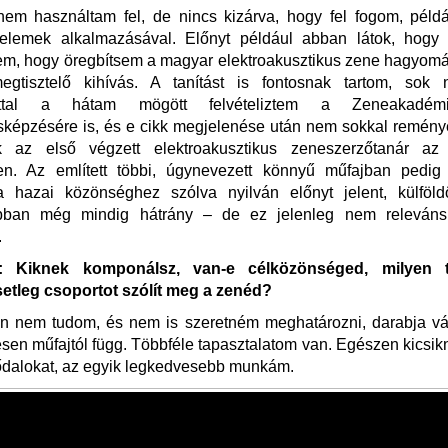
nem használtam fel, de nincs kizárva, hogy fel fogom, péld
elemek alkalmazásával. Előnyt például abban látok, hog
em, hogy öregbítsem a magyar elektroakusztikus zene hagyomá
gtisztelő kihívás. A tanítást is fontosnak tartom, sok 
lattal a hátam mögött felvételiztem a Zeneakadém
képzésére is, és e cikk megjelenése után nem sokkal reménye
k az első végzett elektroakusztikus zeneszerzőtanár az
ben. Az említett többi, úgynevezett könnyű műfajban pedi
 a hazai közönséghez szólva nyilván előnyt jelent, külföld
abban még mindig hátrány – de ez jelenleg nem releváns
.
 Kiknek komponálsz, van-e célközönséged, milyen t
esetleg csoportot szólít meg a zenéd?
an nem tudom, és nem is szeretném meghatározni, darabja vál
sen műfajtól függ. Többféle tapasztalatom van. Egészen kicsikn
ődalokat, az egyik legkedvesebb munkám.