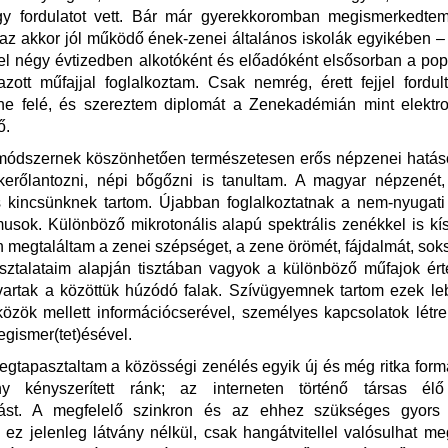
y fordulatot vett. Bár már gyerekkoromban megismerkedtem
az akkor jól működő ének-zenei általános iskolák egyikében –
el négy évtizedben alkotóként és előadóként elsősorban a pop
zott műfajjal foglalkoztam. Csak nemrég, érett fejjel fordu
ene felé, és szereztem diplomát a Zenekadémián mint elektro
ő.
módszernek köszönhetően természetesen erős népzenei hatások
ekerőlantozni, népi bőgőzni is tanultam. A magyar népzenét
 kincsünknek tartom. Újabban foglalkoztatnak a nem-nyugati (
itmusok. Különböző mikrotonális alapú spektrális zenékkel is kí
megtaláltam a zenei szépséget, a zene örömét, fájdalmát, sok
sztalataim alapján tisztában vagyok a különböző műfajok érté
rtak a közöttük húzódó falak. Szívügyemnek tartom ezek leb
özök mellett információcserével, személyes kapcsolatok létr
gismer(tet)ésével.
tapasztaltam a közösségi zenélés egyik új és még ritka formá
ány kényszerített ránk; az interneten történő társas élő
lást. A megfelelő szinkron és az ehhez szükséges gyors a
ez jelenleg látvány nélkül, csak hangátvitellel valósulhat m