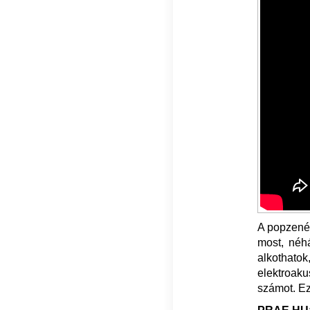
A popzeném
most, néh
alkothato
elektroaku
számot. Ez