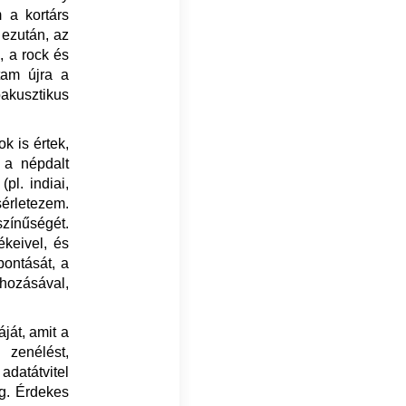
 a kortárs
 ezután, az
, a rock és
ltam újra a
akusztikus
 is értek,
, a népdalt
pl. indiai,
sérletezem.
színűségét.
keivel, és
ontását, a
ehozásával,
ját, amit a
 zenélést,
datátvitel
eg. Érdekes