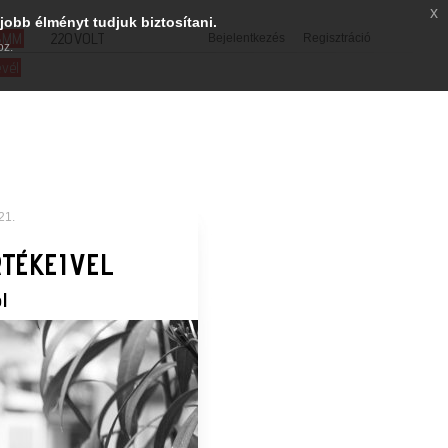
x
jobb élményt tudjuk biztosítani.
SMM
220VOLT
Bejelentkezés
Regisztráció
oz.
evél
21.
TÉKEIVEL
l