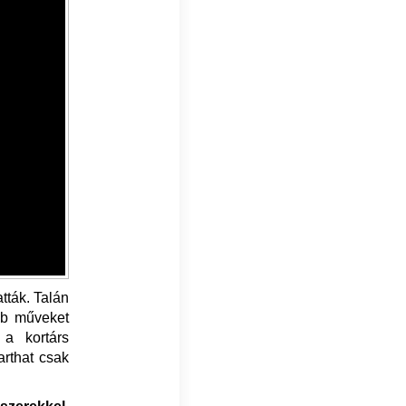
tták. Talán
bb műveket
 a kortárs
arthat csak