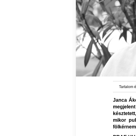
Tartalom é
Janca Áko
megjelen
késztetet
mikor pub
fölkérne