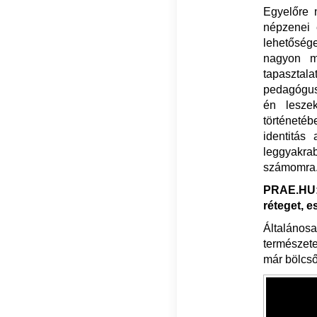
Egyelőre 
népzenei 
lehetőség
nagyon me
tapaszta
pedagógus
én lesze
történeté
identitás
leggyakr
számomra
PRAE.HU:
réteget, 
Általános
természete
már bölcs