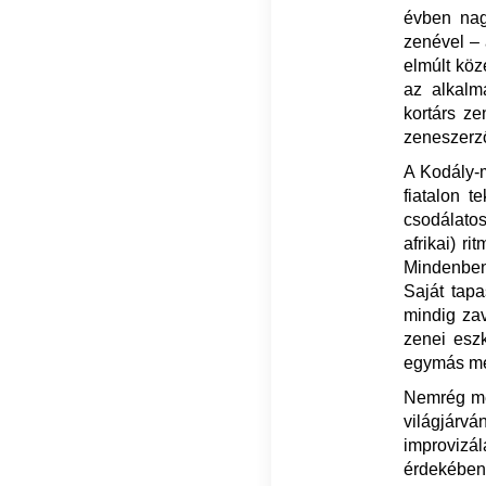
évben nag
zenével – 
elmúlt köz
az alkalma
kortárs z
zeneszerz
A Kodály-
fiatalon t
csodálatos
afrikai) r
Mindenben 
Saját tapa
mindig zava
zenei eszk
egymás me
Nemrég meg
világjárv
improvizá
érdekében 