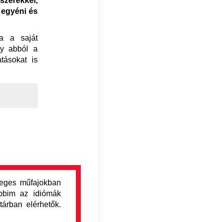
szerekkel,
 egyéni és
a a saját
ny abból a
tásokat is
veges műfajokban
obbim az idiómák
tárban elérhetők.