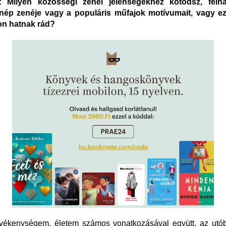
 Milyen közösségi zenei jelenségekhez kötődsz, felha
nép zenéje vagy a populáris műfajok motívumait, vagy e
n hatnak rád?
evékenységem, életem számos vonatkozásával együtt, az utó