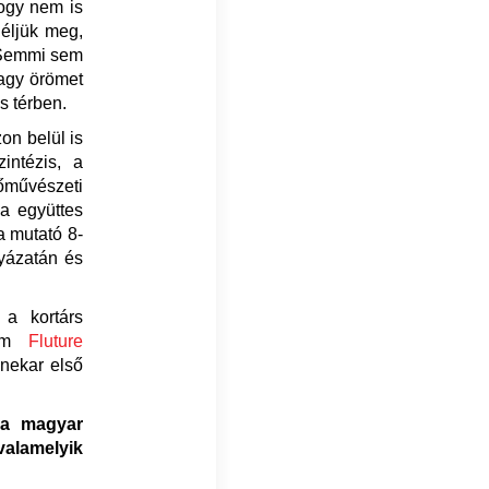
hogy nem is
 éljük meg,
. Semmi sem
nagy örömet
s térben.
on belül is
intézis, a
őművészeti
va együttes
a mutató 8-
yázatán és
 a kortárs
tam
Fluture
nekar első
 a magyar
alamelyik