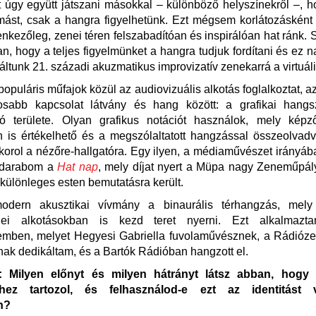
t úgy együtt játszani másokkal – különböző helyszínekről –, 
mást, csak a hangra figyelhetünk. Ezt mégsem korlátozásként
nkezőleg, zenei téren felszabadítóan és inspirálóan hat ránk
n, hogy a teljes figyelmünket a hangra tudjuk fordítani és ez 
váltunk 21. századi akuzmatikus improvizatív zenekarrá a virtuáli
opuláris műfajok közül az audiovizuális alkotás foglalkoztat, az
osabb kapcsolat látvány és hang között: a grafikai hangsz
ció területe. Olyan grafikus notációt használok, mely képz
 is értékelhető és a megszólaltatott hangzással összeolvad
korol a nézőre-hallgatóra. Egy ilyen, a médiaművészet irányáb
 darabom a
Hat nap
, mely díjat nyert a Müpa nagy Zeneműpál
 különleges esten bemutatásra került.
modern akusztikai vívmány a binaurális térhangzás, mely
nei alkotásokban is kezd teret nyerni. Ezt alkalmaz
mben, melyet Hegyesi Gabriella fuvolaművésznek, a Rádióze
ának dedikáltam, és a Bartók Rádióban hangzott el.
 Milyen előnyt és milyen hátrányt látsz abban, hogy
hez tartozol, és felhasználod-e ezt az identitást v
n?