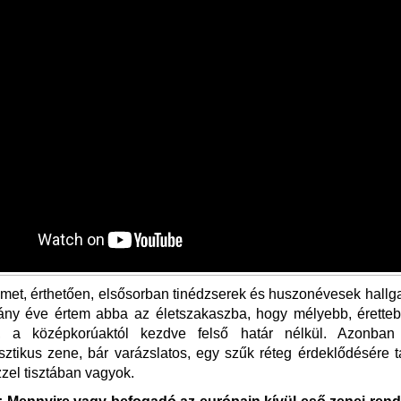
et, érthetően, elsősorban tinédzserek és huszonévesek hallga
ány éve értem abba az életszakaszba, hogy mélyebb, érette
k, a középkorúaktól kezdve felső határ nélkül. Azonban
sztikus zene, bár varázslatos, egy szűk réteg érdeklődésére t
zel tisztában vagyok.