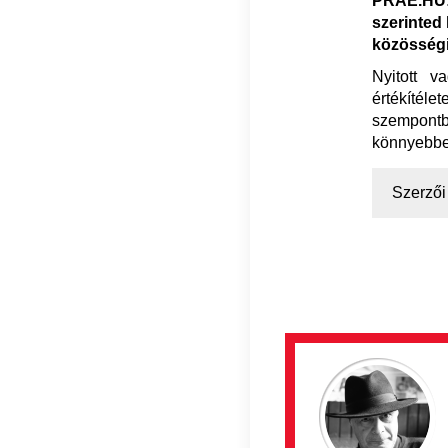
PRAE.HU: 
szerinted
közösségi
Nyitott 
értékítél
szempontb
könnyebbe
Szerzői