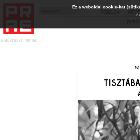
Ez a weboldal cookie-kat (sütik
IRODALOM
ART&
A 
portfól
We
TISZTÁB