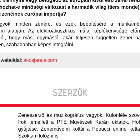
Mennyire vagy befogadó az európain kívül eső zenei rend
 hozhat-e minőségi változást a harmadik világ (tiers monde)
 zenéinek európai importja?
vagyok minden zenére, és ezek beépítésére a munkámb
etem alapján. Az elektroakusztikus műfaj képlékenysége elő
ól, hogy más, egymástól akár teljesen független zenei ha
n, szabadabban képes integrálni.
 weboldal:
akosjanca.com
SZERZŐK
Zeneszerző és muzikográfus vagyok. Különféle szö
írok, emellett a PTE Művészeti Karán oktatok. H
gyűjtése. Zeneműveim kottái a Petrucci online kotta
Szoktam fotózni is.