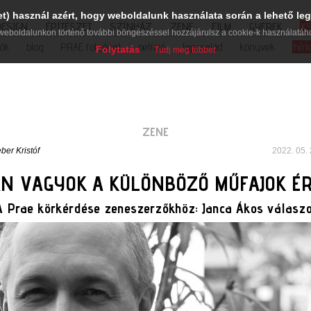
et) használ azért, hogy weboldalunk használata során a lehető leg
DESIGN
ÉPÍTÉSZET
SZÍNHÁZ
ZENE
FILM
GYEREK
K
weboldalunkon történő további böngészéssel hozzájárulsz a cookie-k használatáh
iók
blog
PRAE folyóirat
petíció
lapcsalád
könyvek
hírl
Folytatás
Tudj meg többet
ZENE
ber Kristóf
2022. 05. 
AN VAGYOK A KÜLÖNBÖZŐ MŰFAJOK ÉR
A Prae körkérdése zeneszerzőkhöz: Janca Ákos válaszo