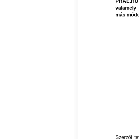
PRAE.HU:
valamely 
más módo
Szerzői t