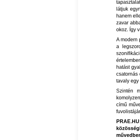
tapasztala
látjuk egy
hanem elle
zavar abba
okoz. Így 
A modern p
a legszor
szonifiká
értelemben
hatást gya
csatornás
tavaly egy
​Szintén 
komolyze
című műve
fuvolistáj
PRAE.HU:
közösség
művedbe