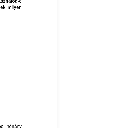
sználod-e
zek milyen
bbi néhány