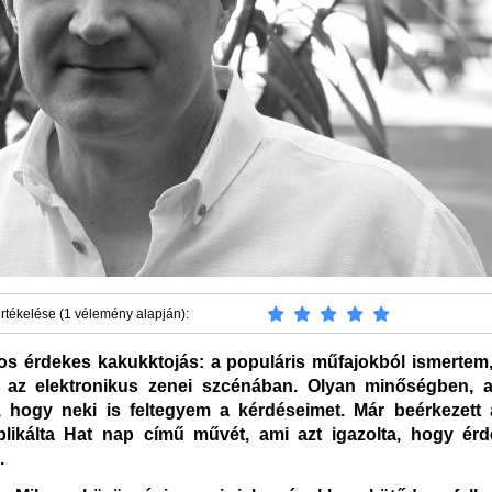
rtékelése (1 vélemény alapján):
s érdekes kakukktojás: a populáris műfajokból ismertem,
t az elektronikus zenei szcénában. Olyan minőségben, a
t, hogy neki is feltegyem a kérdéseimet. Már beérkezett 
likálta Hat nap című művét, ami azt igazolta, hogy ér
m.