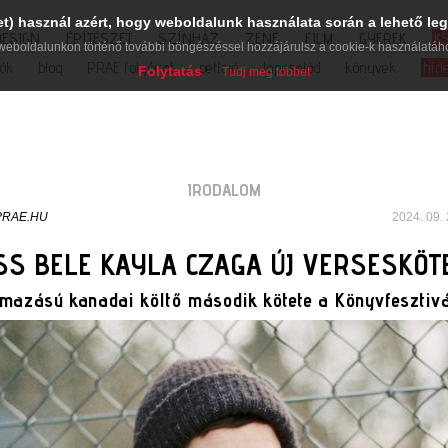
et) használ azért, hogy weboldalunk használata során a lehető leg
DESIGN
ÉPÍTÉSZET
SZÍNHÁZ
ZENE
FILM
GYEREK
K
weboldalunkon történő további böngészéssel hozzájárulsz a cookie-k használatáh
iók
blog
PRAE folyóirat
petíció
lapcsalád
könyvek
hírl
Folytatás
Tudj meg többet
IRODALOM
PRAE.HU
2024. 09. 
S BELE KAYLA CZAGA ÚJ VERSESKÖT
azású kanadai költő második kötete a Könyvfesztivá