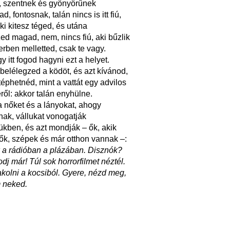
, szentnek és gyönyörűnek
, fontosnak, talán nincs is itt fiú,
aki kitesz téged, és utána
zed magad, nem, nincs fiú, aki bűzlik
erben melletted, csak te vagy.
 itt fogod hagyni ezt a helyet.
 belélegzed a ködöt, és azt kívánod,
téphetnéd, mint a vattát egy advilos
éről: akkor talán enyhülne.
a nőket és a lányokat, ahogy
lnak, vállukat vonogatják
ükben, és azt mondják – ők, akik
k, szépek és már otthon vannak –:
k a rádióban a plázában. Disznók?
dj már! Túl sok horrorfilmet néztél.
akolni a kocsiból. Gyere, nézd meg,
 neked.