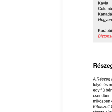
Kayla 
Columb
Kanadá
Hogyan 
Korábbi
Biztons
Részeg
A
Részeg 
folyó, és m
egy fiú bé
csendben ü
miközben e
Kibaszott 