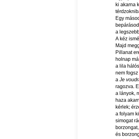
ki akarna 
térdzokni
Egy másod
bepárásodi
a legszebb
A kéz ismé
Majd meggy
Pillanat er
holnap má
a lila hál
nem fogsz 
a
Je voudra
ragozva. E
a lányok, 
haza akarn
kérlek; ér
a folyam kö
simogat rá
borzongat,
és borzong