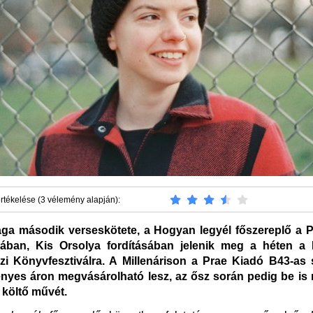
rtékelése (3 vélemény alapján):
ga második verseskötete, a Hogyan legyél főszereplő a 
ában, Kis Orsolya fordításában jelenik meg a héten a 
i Könyvfesztiválra. A Millenárison a Prae Kiadó B43-as 
yes áron megvásárolható lesz, az ősz során pedig be is 
s költő művét.