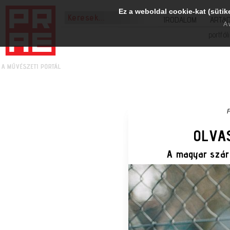
Ez a weboldal cookie-kat (sütik
IRODALOM
ART&
A 
portfól
OLVAS
A magyar szárm