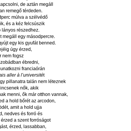
kapcsolni, de aztán megáll
ban remegő térdeden.
perc múlva a szélvédő
k, és a kéz felcsúszik
 lányos részedhez.
t megáll egy másodpercre.
újt egy kis gyufát benned.
ejéig úgy érzed,
r nem fogsz
ószobádban ébredni,
unatkozni franciaórán
is aller à l’université
t
gy pillanatra talán nem léteznek
nincsenek nők, akik
ak menni, ők már otthon vannak,
zed a hold bőrét az arcodon,
dét, amit a hold ujja
d, nedves és forró és
 érzed a szent forróságot
ást, érzed, lassabban,