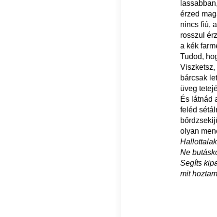
lassabban
érzed magad
nincs fiú, 
rosszul ér
a kék farm
Tudod, hogy
Viszketsz,
bárcsak le
üveg tetej
És látnád 
feléd sétá
bőrdzsekij
olyan menő
Hallottala
Ne butásko
Segíts kip
mit hoztam