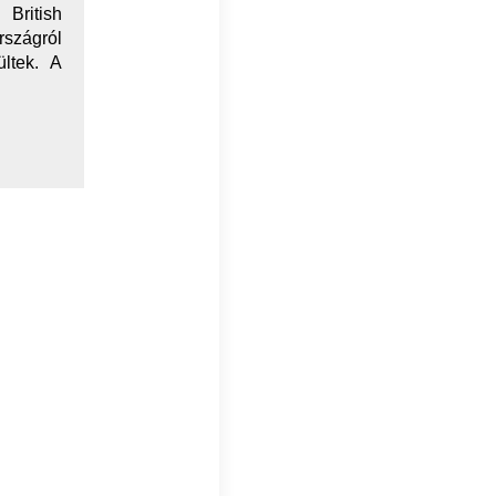
British
szágról
ltek. A