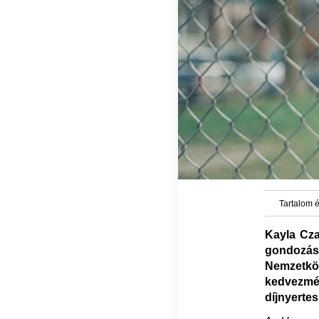
Tartalom é
Kayla Cza
gondozás
Nemzetköz
kedvezmén
díjnyerte