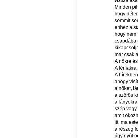
vissza aka
Minden pi
hogy délen
semmit sem
ehhez a st
hogy nem 
csapdába e
kikapcsolja
már csak a 
A nőkre és
A férfiakr
A hírekben 
ahogy visí
a nőket, l
a szőrös ké
a lányokra
szép vagy-
amit okozh
itt, ma es
a részeg fo
úgy nyúl o