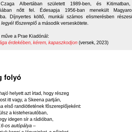
Czaga Albertában született 1989-ben, és Kitimatban, 
iában nőtt fel. Édesapja 1956-ban menekült Magyaror
ba. Díjnyertes költő, munkái számos elismerésben részesü
legyél főszereplő
a második verseskötete.
 műve a Prae Kiadónál:
ága érdekében, kérem, kapaszkodjon
(versek, 2023)
 folyó
hajó
helyett azt írtad, hogy részeg
ost itt vagy, a Skeena partján,
na első randiötletének főszereplőjeként:
lsz a kisteherautóban,
gy idegen sír a rádióban,
16-os autópálya –