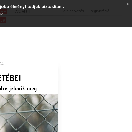
x
jobb élményt tudjuk biztosítani.
SMM
220VOLT
Bejelentkezés
Regisztráció
oz.
evél
24.
ETÉBE!
lra jelenik meg