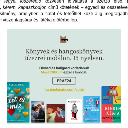
 legyél főszereplő
közvetlen folytatása a szerző első,
, kérem, kapaszkodjon
című kötetének – egyedi és összetéves
jesítmény, amelyben a fiatal és felnőttlét közti alig megragadh
 viszontagsága és játéka előtérbe lép.