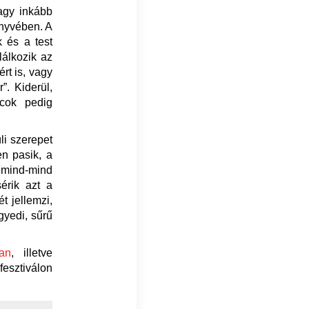
agy inkább
nyvében. A
k és a test
lálkozik az
rt is, vagy
”. Kiderül,
cok pedig
li szerepet
en pasik, a
mind-mind
érik azt a
ét jellemzi,
gyedi, sűrű
an
, illetve
esztiválon