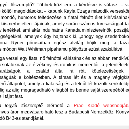
gyél főszereplő? Többek közt erre a kérdésre is választ – v
s költői megoldásokat – kapunk Kayla Czaga második verseskö
imondó, humoros felfedezése a fiatal felnőtt élet kihívásaina
 kiismerhetetlen tájainak, amely során számos furcsasággal ta
y fenékkel, ami akár indulhatna Kanada miniszterelnöki posztjáé
gségekkel, amelyek úgy hajtanak ki, „ahogy egy szederbokor
ona Ryder pórusaiban egész alvilág bújik meg, a laza
s módon Walt Whitman pipahamu pöttyözte ezüst szakállává.
a versei egy fiatal nő felnőtté válásának és az abban rendkívü
csolatoknak az érzékeny és ironikus mementói: a jelentéktel
arátságok, a család által rá rótt kötelezettségek 
osságúak e költészetben. A társas lét és a magány végigkís
ű állapotot, amely a fiatalság és a felnőttlét közötti senkiföldj
g az alig megragadható világból és benne saját szerepéből e
i tájat fest.
 legyél főszereplő
elérhető a
Prae Kiadó webshopjáb
yes áron megvásárolható lesz a Budapesti Nemzetközi Könyvf
dó B43-as standjánál.