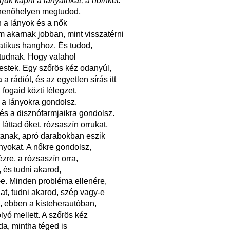
rjuk kapni a lányainkat, a nőinket.
henőhelyen megtudod,
 a lányok és a nők
 akarnak jobban, mint visszatérni
atikus hanghoz. És tudod,
tudnak. Hogy valahol
stek. Egy szőrös kéz odanyúl,
 a rádiót, és az egyetlen sírás itt
fogaid közti lélegzet.
 a lányokra gondolsz.
a és a disznófarmjaikra gondolsz.
láttad őket, rózsaszín orrukat,
tanak, apró darabokban eszik
ányokat. A nőkre gondolsz,
zre, a rózsaszín orra,
, és tudni akarod,
e. Minden probléma ellenére,
at, tudni akarod, szép vagy-e
te, ebben a kisteherautóban,
lyó mellett. A szőrös kéz
da, mintha téged is