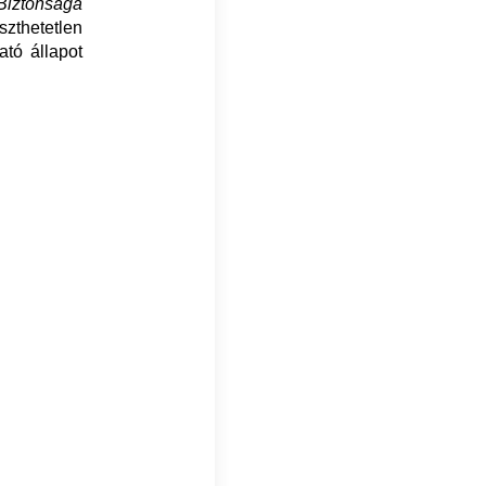
Biztonsága
zthetetlen
ató állapot