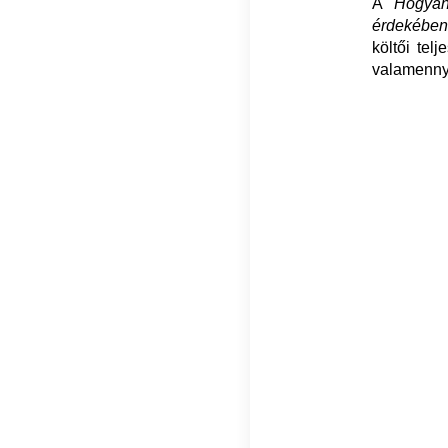
A
Hogyan
érdekében
költői tel
valamennyi