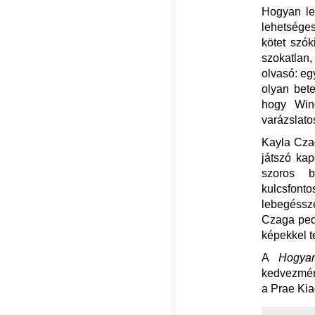
Hogyan le
lehetsége
kötet szók
szokatlan,
olvasó: eg
olyan bete
hogy Win
varázslato
Kayla Czag
játszó kap
szoros b
kulcsfont
lebegésszer
Czaga pedi
képekkel tel
A
Hogyan
kedvezmén
a Prae Kia