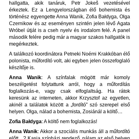
hallgatta, akik tanáruk, Petr Jokeš vezetésével
érkeztek. Ez a Lengyelországban élő bohemista és
történész egyengette Anna Wanik, Zofia Bałdyga, Olga
Czernikow és az eseményen szintén jelen lévő Agata
Wróbel útját is a cseh nyelv és irodalom felé. A panel
második felére pedig már a magyar szakos hallgatók is
megérkeztek.
A találkozó koordinátora Petneki Noémi Krakkóban élő
polonista, műfordító volt, aki egyben jelen összefoglaló
készítője is.
Anna Wanik
: A színfalak mögött már komoly
beszélgetést folytattunk arról, hogy a műfordítás
foglalkozás-e, vagy csak elfoglaltság. Ha rátok
keresünk az interneten, akkor Krzysztof az egyetlen,
akinél a találatok között a „fordító” szó szerepel első
helyen. Olga, nálad a bohemista, Zosiánál a költő…
Zofia Bałdyga
: A költő nem foglalkozás!
Anna Wanik
: Akkor a szociális munkás áll a műfordító
előtt…? Kasia színházi rendező, nálam az első helyen