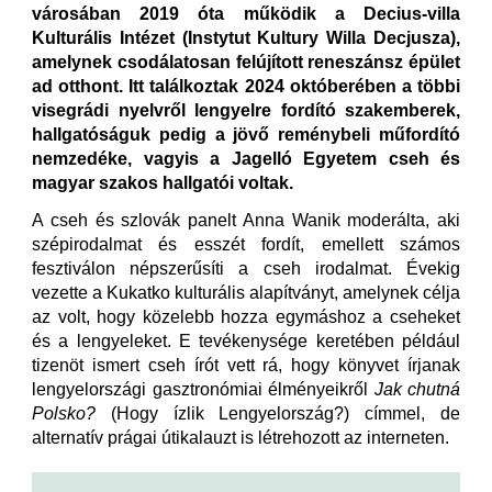
városában 2019 óta működik a Decius-villa
Kulturális Intézet (Instytut Kultury Willa Decjusza),
amelynek csodálatosan felújított reneszánsz épület
ad otthont. Itt találkoztak 2024 októberében a többi
visegrádi nyelvről lengyelre fordító szakemberek,
hallgatóságuk pedig a jövő reménybeli műfordító
nemzedéke, vagyis a Jagelló Egyetem cseh és
magyar szakos hallgatói voltak.
A cseh és szlovák panelt Anna Wanik moderálta, aki
szépirodalmat és esszét fordít, emellett számos
fesztiválon népszerűsíti a cseh irodalmat. Évekig
vezette a Kukatko kulturális alapítványt, amelynek célja
az volt, hogy közelebb hozza egymáshoz a cseheket
és a lengyeleket. E tevékenysége keretében például
tizenöt ismert cseh írót vett rá, hogy könyvet írjanak
lengyelországi gasztronómiai élményeikről
Jak chutná
Polsko?
(Hogy ízlik Lengyelország?) címmel, de
alternatív prágai útikalauzt is létrehozott az interneten.