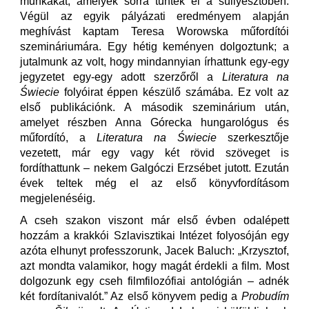
munkákat, amelyek sorra tűntek el a süllyesztőben.
Végül az egyik pályázati eredményem alapján
meghívást kaptam Teresa Worowska műfordítói
szemináriumára. Egy hétig keményen dolgoztunk; a
jutalmunk az volt, hogy mindannyian írhattunk egy-egy
jegyzetet egy-egy adott szerzőről a
Literatura na
Świecie
folyóirat éppen készülő számába. Ez volt az
első publikációnk. A második szeminárium után,
amelyet részben Anna Górecka hungarológus és
műfordító, a
Literatura na Świecie
szerkesztője
vezetett, már egy vagy két rövid szöveget is
fordíthattunk – nekem Galgóczi Erzsébet jutott. Ezután
évek teltek még el az első könyvfordításom
megjelenéséig.
A cseh szakon viszont már első évben odalépett
hozzám a krakkói Szlavisztikai Intézet folyosóján egy
azóta elhunyt professzorunk, Jacek Baluch: „Krzysztof,
azt mondta valamikor, hogy magát érdekli a film. Most
dolgozunk egy cseh filmfilozófiai antológián – adnék
két fordítanivalót.” Az első könyvem pedig a
Probudím