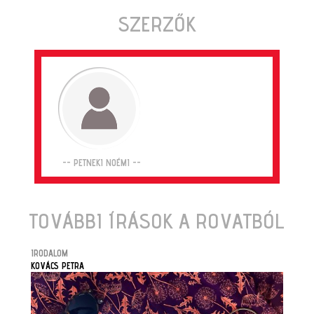
SZERZŐK
-- PETNEKI NOÉMI --
TOVÁBBI ÍRÁSOK A ROVATBÓL
IRODALOM
KOVÁCS PETRA