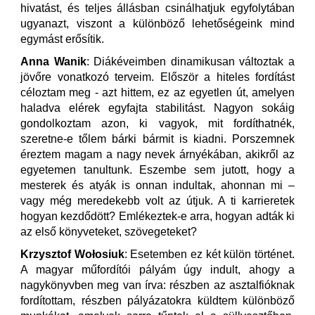
hivatást, és teljes állásban csinálhatjuk egyfolytában
ugyanazt, viszont a különböző lehetőségeink mind
egymást erősítik.
Anna Wanik
: Diákéveimben dinamikusan változtak a
jövőre vonatkozó terveim. Először a hiteles fordítást
céloztam meg - azt hittem, ez az egyetlen út, amelyen
haladva elérek egyfajta stabilitást. Nagyon sokáig
gondolkoztam azon, ki vagyok, mit fordíthatnék,
szeretne-e tőlem bárki bármit is kiadni. Porszemnek
éreztem magam a nagy nevek árnyékában, akikről az
egyetemen tanultunk. Eszembe sem jutott, hogy a
mesterek és atyák is onnan indultak, ahonnan mi –
vagy még meredekebb volt az útjuk. A ti karrieretek
hogyan kezdődött? Emlékeztek-e arra, hogyan adták ki
az első könyveteket, szövegeteket?
Krzysztof Wołosiuk
: Esetemben ez két külön történet.
A magyar műfordítói pályám úgy indult, ahogy a
nagykönyvben meg van írva: részben az asztalfióknak
fordítottam, részben pályázatokra küldtem különböző