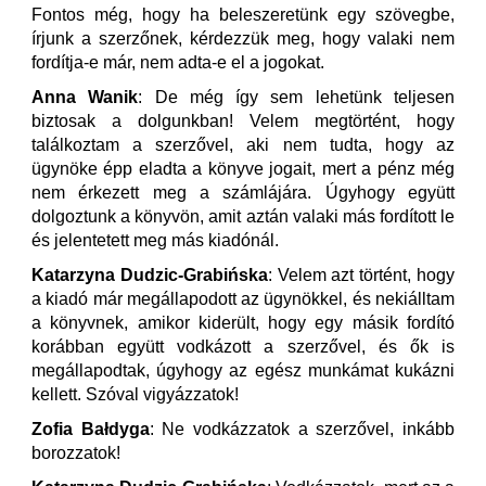
Fontos még, hogy ha beleszeretünk egy szövegbe,
írjunk a szerzőnek, kérdezzük meg, hogy valaki nem
fordítja-e már, nem adta-e el a jogokat.
Anna Wanik
: De még így sem lehetünk teljesen
biztosak a dolgunkban! Velem megtörtént, hogy
találkoztam a szerzővel, aki nem tudta, hogy az
ügynöke épp eladta a könyve jogait, mert a pénz még
nem érkezett meg a számlájára. Úgyhogy együtt
dolgoztunk a könyvön, amit aztán valaki más fordított le
és jelentetett meg más kiadónál.
Katarzyna Dudzic-Grabińska
: Velem azt történt, hogy
a kiadó már megállapodott az ügynökkel, és nekiálltam
a könyvnek, amikor kiderült, hogy egy másik fordító
korábban együtt vodkázott a szerzővel, és ők is
megállapodtak, úgyhogy az egész munkámat kukázni
kellett. Szóval vigyázzatok!
Zofia Bałdyga
: Ne vodkázzatok a szerzővel, inkább
borozzatok!