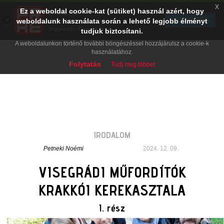
x
Ez a weboldal cookie-kat (sütiket) használ azért, hogy
PRAE.HU
×
TELEPÍTÉS
weboldalunk használata során a lehető legjobb élményt
Digital Evolution
Ingyenes - Google Play
tudjuk biztosítani.
A weboldalunkon történő további böngészéssel hozzájárulsz a cookie-k
használatához.
Folytatás
Tudj meg többet
IRODALOM
Petneki Noémi
2024. 12. 09.
VISEGRÁDI MŰFORDÍTÓK
KRAKKÓI KEREKASZTALA
I. rész