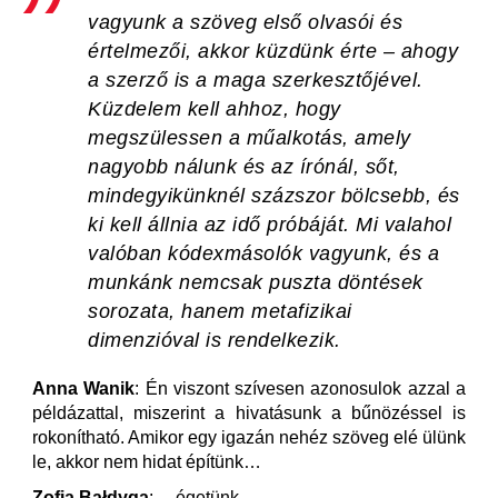
vagyunk a szöveg első olvasói és
értelmezői, akkor küzdünk érte – ahogy
a szerző is a maga szerkesztőjével.
Küzdelem kell ahhoz, hogy
megszülessen a műalkotás, amely
nagyobb nálunk és az írónál, sőt,
mindegyikünknél százszor bölcsebb, és
ki kell állnia az idő próbáját. Mi valahol
valóban kódexmásolók vagyunk, és a
munkánk nemcsak puszta döntések
sorozata, hanem metafizikai
dimenzióval is rendelkezik.
Anna Wanik
: Én viszont szívesen azonosulok azzal a
példázattal, miszerint a hivatásunk a bűnözéssel is
rokonítható. Amikor egy igazán nehéz szöveg elé ülünk
le, akkor nem hidat építünk…
Zofia Bałdyga
: …égetünk…