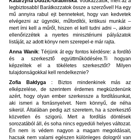
Katarzyna Dudzic-Grabińska
: Vodkázzatok, mert az a
legbiztosabb! Barátkozzatok össze a szerzővel! Ha egy
mű annyira rabul ejt benneteket, hogy van kedvetek
elvégezni az ügynöki, műfordítói, kritikusi munkát –
mert írni kell a műről, hiszen el kell tudni adni –, akkor
ellenőrizzétek a nyertes minisztériumi pályázatok
listáját, az adott könyv nem szerepel-e már rajta.
Anna Wanik
: Térjünk át egy fontos kérdésre: a fordító
és a szerkesztő együttműködésére.Ti hogyan
képzelitek el a tökéletes szerkesztőt? Milyen
tulajdonságokkal kell rendelkeznie?
Zofia Bałdyga
: Biztos mindenkinek más az
elképzelése, de szerintem érdemes megküzdenünk
azért, hogy olyan ember szerkessze a fordításunkat,
aki ismeri a forrásnyelvet. Nem könnyű, de néha
sikerül. Általában pedig azt szeretem, ha a szerkesztő
közvetlen és szigorú. Mert a fordítás döntések
sorozatából áll, és soha nincs egyedüli helyes változat.
Én nem is védem nagyon a magam megoldásait,
hacsak nem valami egészen különleges dologról van