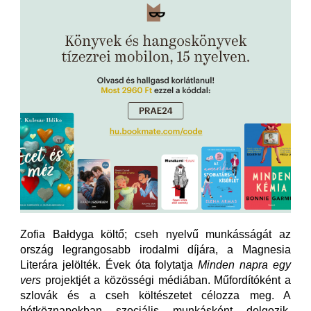
Zofia Bałdyga költő; cseh nyelvű munkásságát az
ország legrangosabb irodalmi díjára, a Magnesia
Literára jelölték. Évek óta folytatja
Minden napra egy
vers
projektjét a közösségi médiában. Műfordítóként a
szlovák és a cseh költészetet célozza meg. A
hétköznapokban szociális munkásként dolgozik.