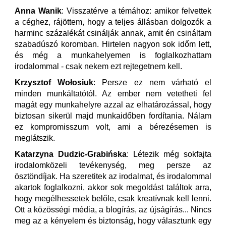
Anna Wanik
: Visszatérve a témához: amikor felvettek
a céghez, rájöttem, hogy a teljes állásban dolgozók a
harminc százalékát csinálják annak, amit én csináltam
szabadúszó koromban. Hirtelen nagyon sok időm lett,
és még a munkahelyemen is foglalkozhattam
irodalommal - csak nekem ezt rejtegetnem kell.
Krzysztof Wołosiuk
: Persze ez nem várható el
minden munkáltatótól. Az ember nem vetetheti fel
magát egy munkahelyre azzal az elhatározással, hogy
biztosan sikerül majd munkaidőben fordítania. Nálam
ez kompromisszum volt, ami a bérezésemen is
meglátszik.
Katarzyna Dudzic-Grabińska
: Létezik még sokfajta
irodalomközeli tevékenység, meg persze az
ösztöndíjak. Ha szeretitek az irodalmat, és irodalommal
akartok foglalkozni, akkor sok megoldást találtok arra,
hogy megélhessetek belőle, csak kreatívnak kell lenni.
Ott a közösségi média, a blogírás, az újságírás... Nincs
meg az a kényelem és biztonság, hogy választunk egy