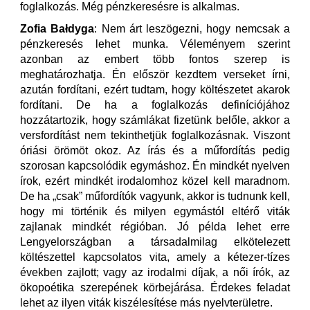
foglalkozás. Még pénzkeresésre is alkalmas.
Zofia Bałdyga
: Nem árt leszögezni, hogy nemcsak a
pénzkeresés lehet munka. Véleményem szerint
azonban az embert több fontos szerep is
meghatározhatja. Én először kezdtem verseket írni,
azután fordítani, ezért tudtam, hogy költészetet akarok
fordítani. De ha a foglalkozás definíciójához
hozzátartozik, hogy számlákat fizetünk belőle, akkor a
versfordítást nem tekinthetjük foglalkozásnak. Viszont
óriási örömöt okoz. Az írás és a műfordítás pedig
szorosan kapcsolódik egymáshoz. Én mindkét nyelven
írok, ezért mindkét irodalomhoz közel kell maradnom.
De ha „csak” műfordítók vagyunk, akkor is tudnunk kell,
hogy mi történik és milyen egymástól eltérő viták
zajlanak mindkét régióban. Jó példa lehet erre
Lengyelországban a társadalmilag elkötelezett
költészettel kapcsolatos vita, amely a kétezer-tízes
években zajlott; vagy az irodalmi díjak, a női írók, az
ökopoétika szerepének körbejárása. Érdekes feladat
lehet az ilyen viták kiszélesítése más nyelvterületre.