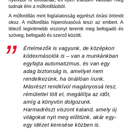
tudnak élni a műfordításból.
A műfordítás mint foglalatosság egyrészt óriási örömöt
okoz. A műfordítás hiperolvasóvá teszi az embert. A
létező legintimebb viszonyt teremti meg befogadó és
szöveg, befogadó és szerző között.
Értelmezők is vagyunk, de középkori
kódexmásolók is – van a munkánkban
egyfajta automatizmus, és van egy
adag biztonság is, amellyel nem
rendelkezünk, ha önállóan írunk.
Másrészt rendkívül magányossá tesz,
rémülettel tölt el, megállítja az időt,
amíg a könyvön dolgozunk.
Harmadrészt viszont kaland, amely új
világokat nyit meg előttünk, akár egy-
egy idézet keresése közben is.