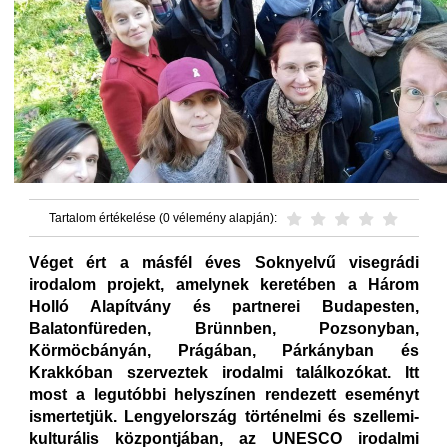
Tartalom értékelése (0 vélemény alapján):
Véget ért a másfél éves Soknyelvű visegrádi
irodalom projekt, amelynek keretében a Három
Holló Alapítvány és partnerei Budapesten,
Balatonfüreden, Brünnben, Pozsonyban,
Körmöcbányán, Prágában, Párkányban és
Krakkóban szerveztek irodalmi találkozókat. Itt
most a legutóbbi helyszínen rendezett eseményt
ismertetjük. Lengyelország történelmi és szellemi-
kulturális központjában, az UNESCO irodalmi