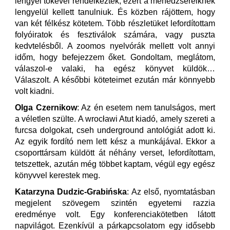
lengyel tőkével rendelkeztek, ezért a menedzsereiknek
lengyelül kellett tanulniuk. És közben rájöttem, hogy
van két félkész kötetem. Több részletüket lefordítottam
folyóiratok és fesztiválok számára, vagy puszta
kedvtelésből. A zoomos nyelvórák mellett volt annyi
időm, hogy befejezzem őket. Gondoltam, meglátom,
válaszol-e valaki, ha egész könyvet küldök…
Válaszolt. A későbbi köteteimet ezután már könnyebb
volt kiadni.
Olga Czernikow
: Az én esetem nem tanulságos, mert
a véletlen szülte. A wrocławi Atut kiadó, amely szereti a
furcsa dolgokat, cseh underground antológiát adott ki.
Az egyik fordító nem lett kész a munkájával. Ekkor a
csoporttársam küldött át néhány verset, lefordítottam,
tetszettek, azután még többet kaptam, végül egy egész
könyvvel kerestek meg.
Katarzyna Dudzic-Grabińska
: Az első, nyomtatásban
megjelent szövegem szintén egyetemi razzia
eredménye volt. Egy konferenciakötetben látott
napvilágot. Ezenkívül a párkapcsolatom egy idősebb