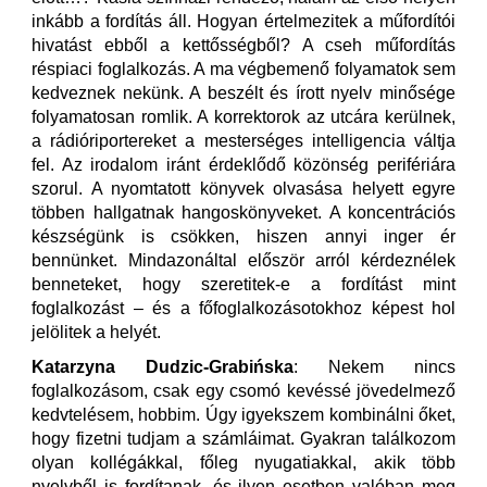
inkább a fordítás áll. Hogyan értelmezitek a műfordítói
hivatást ebből a kettősségből? A cseh műfordítás
réspiaci foglalkozás. A ma végbemenő folyamatok sem
kedveznek nekünk. A beszélt és írott nyelv minősége
folyamatosan romlik. A korrektorok az utcára kerülnek,
a rádióriportereket a mesterséges intelligencia váltja
fel. Az irodalom iránt érdeklődő közönség perifériára
szorul. A nyomtatott könyvek olvasása helyett egyre
többen hallgatnak hangoskönyveket. A koncentrációs
készségünk is csökken, hiszen annyi inger ér
bennünket. Mindazonáltal először arról kérdeznélek
benneteket, hogy szeretitek-e a fordítást mint
foglalkozást – és a főfoglalkozásotokhoz képest hol
jelölitek a helyét.
Katarzyna Dudzic-Grabińska
: Nekem nincs
foglalkozásom, csak egy csomó kevéssé jövedelmező
kedvtelésem, hobbim. Úgy igyekszem kombinálni őket,
hogy fizetni tudjam a számláimat. Gyakran találkozom
olyan kollégákkal, főleg nyugatiakkal, akik több
nyelvből is fordítanak, és ilyen esetben valóban meg