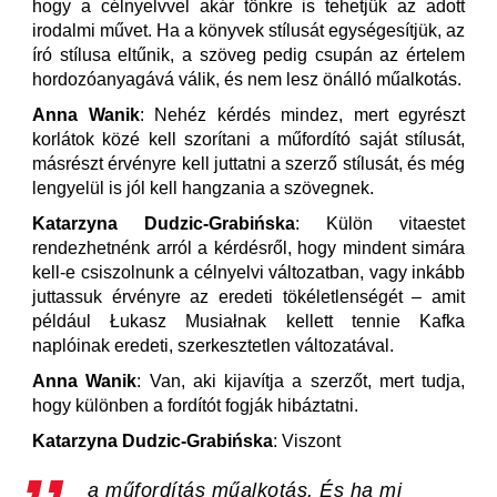
hogy a célnyelvvel akár tönkre is tehetjük az adott
irodalmi művet. Ha a könyvek stílusát egységesítjük, az
író stílusa eltűnik, a szöveg pedig csupán az értelem
hordozóanyagává válik, és nem lesz önálló műalkotás.
Anna Wanik
: Nehéz kérdés mindez, mert egyrészt
korlátok közé kell szorítani a műfordító saját stílusát,
másrészt érvényre kell juttatni a szerző stílusát, és még
lengyelül is jól kell hangzania a szövegnek.
Katarzyna Dudzic-Grabińska
: Külön vitaestet
rendezhetnénk arról a kérdésről, hogy mindent simára
kell-e csiszolnunk a célnyelvi változatban, vagy inkább
juttassuk érvényre az eredeti tökéletlenségét – amit
például Łukasz Musiałnak kellett tennie Kafka
naplóinak eredeti, szerkesztetlen változatával.
Anna Wanik
: Van, aki kijavítja a szerzőt, mert tudja,
hogy különben a fordítót fogják hibáztatni.
Katarzyna Dudzic-Grabińska
: Viszont
a műfordítás műalkotás. És ha mi