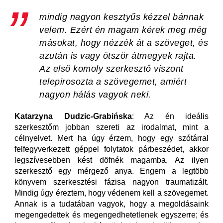
mindig nagyon kesztyűs kézzel bánnak
velem. Ezért én magam kérek meg még
másokat, hogy nézzék át a szöveget, és
azután is vagy ötször átmegyek rajta.
Az első komoly szerkesztő viszont
telepirosozta a szövegemet, amiért
nagyon hálás vagyok neki.
Katarzyna Dudzic-Grabińska
: Az én ideális
szerkesztőm jobban szereti az irodalmat, mint a
célnyelvet. Mert ha úgy érzem, hogy egy szótárral
felfegyverkezett géppel folytatok párbeszédet, akkor
legszívesebben kést döfnék magamba. Az ilyen
szerkesztő egy mérgező anya. Engem a legtöbb
könyvem szerkesztési fázisa nagyon traumatizált.
Mindig úgy éreztem, hogy védenem kell a szövegemet.
Annak is a tudatában vagyok, hogy a megoldásaink
megengedettek és megengedhetetlenek egyszerre; és