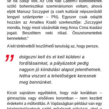
se na Šibuji
volt. Az Ústi nad Labem-i külföldieknek
szóló bohemisztikai szemináriumon voltam, ahová
eljött Mariusz Szczygieł (a cseh kultúrát népszerűsítő
lengyel sztárriporter – PN). Egyszer csak odajött
hozzám az Amaltea Kiadó szerkesztője: „Szczygieł
mondta, hogy most vásárolták meg Anna Cima kiadási
jogait. Beszéltem neki rólad. Összeismertetlek
benneteket.”
A két történetből leszűrhető tanulság az, hogy persze,
dolgozni kell és el kell küldeni a
fordításainkat, a pályázatok pedig
nagyon jó kiindulási alapot jelenthetnek.
Néha viszont a lehetőségek keresnek
meg bennünket.
Kicsit sajnálom egyébként, hogy már korábban –
gimnazista vagy elsőéves koromban – nem kezdett
érdekelni a műfordítás. A Vajdaságban például van egy
középiskolásoknak szóló művészeti pályázat, ahol a