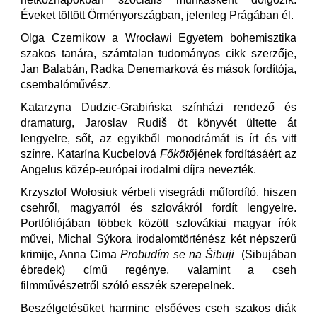
Éveket töltött Örményországban, jelenleg Prágában él.
Olga Czernikow a Wrocławi Egyetem bohemisztika
szakos tanára, számtalan tudományos cikk szerzője,
Jan Balabán, Radka Denemarková és mások fordítója,
csembalóművész.
Katarzyna Dudzic-Grabińska színházi rendező és
dramaturg, Jaroslav Rudiš öt könyvét ültette át
lengyelre, sőt, az egyikből monodrámát is írt és vitt
színre. Katarína Kucbelová
Főkötő
jének fordításáért az
Angelus közép-európai irodalmi díjra nevezték.
Krzysztof Wołosiuk vérbeli visegrádi műfordító, hiszen
csehről, magyarról és szlovákról fordít lengyelre.
Portfóliójában többek között szlovákiai magyar írók
művei, Michal Sýkora irodalomtörténész két népszerű
krimije, Anna Cima
Probudím se na Šibuji
(Sibujában
ébredek) című regénye, valamint a cseh
filmművészetről szóló esszék szerepelnek.
Beszélgetésüket harminc elsőéves cseh szakos diák