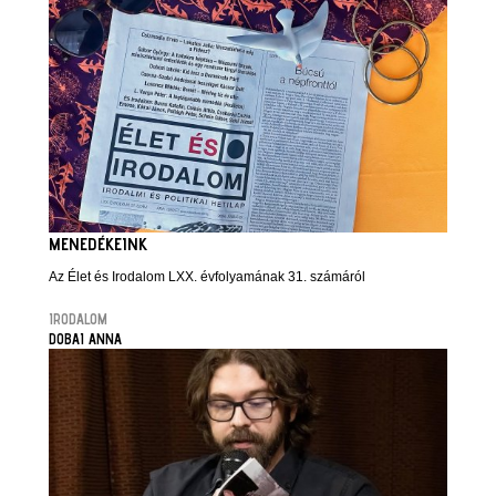
MENEDÉKEINK
Az Élet és Irodalom LXX. évfolyamának 31. számáról
IRODALOM
DOBAI ANNA