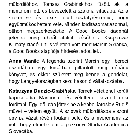
műfordítóhoz, Tomasz Grabińskihoz fűzött, aki a
mentorom lett, és bevezetett a szakma világába. Az a
szerencse és luxus jutott osztályrészemül, hogy
együttműködhettem vele. Minden fordításomat azonnal,
otthon megszerkesztette. A Good Books kiadónál
jelentek meg, ebből alakult később a Książkowe
Klimaty kiadó. Ez is véletlen volt, mert Marcin Skrabka,
a Good Books alapítója hirdetést adott fel…
Anna Wanik
: A legenda szerint Marcin egy libereci
uszodában egy kosárban pillantott meg néhány
könyvet, és ekkor született meg benne a gondolat,
hogy Lengyelországban kezd hasonló vállalkozásba.
Katarzyna Dudzic-Grabińska
: Tomek véletlenül került
kapcsolatba Marcinnal, és véletlenül kezdett neki
fordítani. Egy idő után jöttek be a képbe Jaroslav Rudiš
művei – velem együtt. A szlovák műfordításba viszont
egy pályázat révén fogtam bele, és a nyeremény az
volt, hogy elmehettem a pozsonyi Studia Academica
Slovacába.