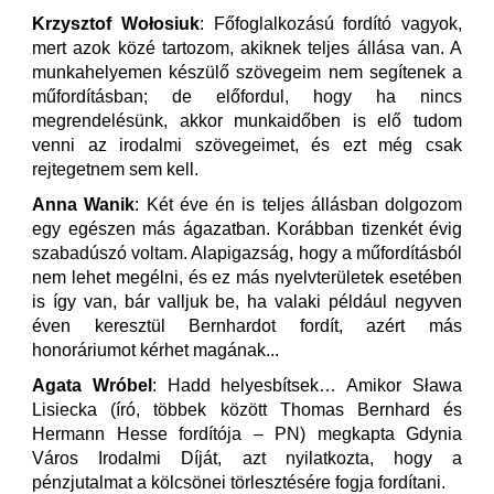
Krzysztof Wołosiuk
: Főfoglalkozású fordító vagyok,
mert azok közé tartozom, akiknek teljes állása van. A
munkahelyemen készülő szövegeim nem segítenek a
műfordításban; de előfordul, hogy ha nincs
megrendelésünk, akkor munkaidőben is elő tudom
venni az irodalmi szövegeimet, és ezt még csak
rejtegetnem sem kell.
Anna Wanik
: Két éve én is teljes állásban dolgozom
egy egészen más ágazatban. Korábban tizenkét évig
szabadúszó voltam. Alapigazság, hogy a műfordításból
nem lehet megélni, és ez más nyelvterületek esetében
is így van, bár valljuk be, ha valaki például negyven
éven keresztül Bernhardot fordít, azért más
honoráriumot kérhet magának...
Agata Wróbel
: Hadd helyesbítsek… Amikor Sława
Lisiecka (író, többek között Thomas Bernhard és
Hermann Hesse fordítója – PN) megkapta Gdynia
Város Irodalmi Díját, azt nyilatkozta, hogy a
pénzjutalmat a kölcsönei törlesztésére fogja fordítani.