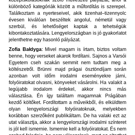
különböző kategóriák között a műfordítás is szerepel.
Találkoztam a nyerteseivel, akik tizenhat–tizennyolc
évesen kiválóan beszéltek angolul, németül vagy
szerbül, és lehetőséget kaptak a tehetségük
kibontakoztatására. Lengyelországban is jó gyakorlatot
jelenthetne egy hasonló pályázat.
Zofia Bałdyga
: Mivel magam is írtam, biztos voltam
benne, hogy verseket akarok fordítani. Sajnos a Varsói
Egyetem cseh szakán semmit nem tudtam meg a
költészetről. Brünni majd prágai ösztöndíjam során
azonban volt időm irodalmi eseményekre járni,
folyóiratokat olvasni, könyveket vásárolni. Ha valakit a
legújabb irodalom érdekel, akkor nincs más
választása. Én így találtam magamnak Prágában
kezdő költőket. Fordítottam a műveikből, és elküldtem
olyan lengyelországi folyóiratoknak, melyekben
korábban szerzőként publikáltam. De ha valaki ezt az
utat választja, akkor a lengyelországi irodalmi színteret
is jól kell ismernie. Ismernie kell a folyóiratokat. És nem