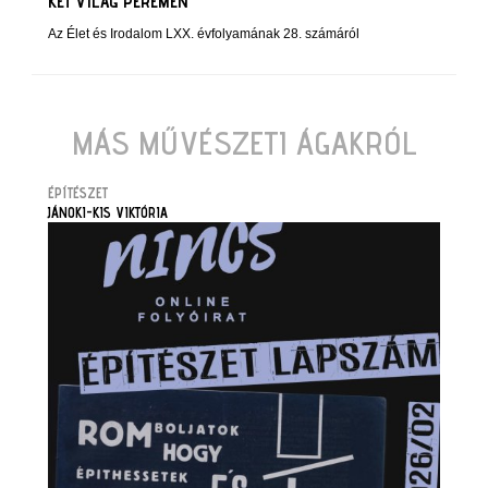
KÉT VILÁG PEREMÉN
Az Élet és Irodalom LXX. évfolyamának 28. számáról
MÁS MŰVÉSZETI ÁGAKRÓL
ÉPÍTÉSZET
JÁNOKI-KIS VIKTÓRIA