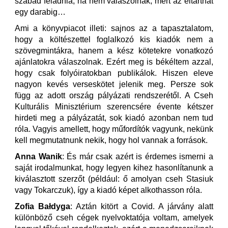
szabad feladnia, ha nem válaszolnak, mert az eltarthat
egy darabig…
Ami a könyvpiacot illeti: sajnos az a tapasztalatom,
hogy a költészettel foglalkozó kis kiadók nem a
szövegmintákra, hanem a kész kötetekre vonatkozó
ajánlatokra válaszolnak. Ezért meg is békéltem azzal,
hogy csak folyóiratokban publikálok. Hiszen eleve
nagyon kevés verseskötet jelenik meg. Persze sok
függ az adott ország pályázati rendszerétől. A Cseh
Kulturális Minisztérium szerencsére évente kétszer
hirdeti meg a pályázatát, sok kiadó azonban nem tud
róla. Vagyis amellett, hogy műfordítók vagyunk, nekünk
kell megmutatnunk nekik, hogy hol vannak a források.
Anna Wanik
: És már csak azért is érdemes ismerni a
saját irodalmunkat, hogy legyen kihez hasonlítanunk a
kiválasztott szerzőt (például: ő amolyan cseh Stasiuk
vagy Tokarczuk), így a kiadó képet alkothasson róla.
Zofia Bałdyga
: Aztán kitört a Covid. A járvány alatt
különböző cseh cégek nyelvoktatója voltam, amelyek