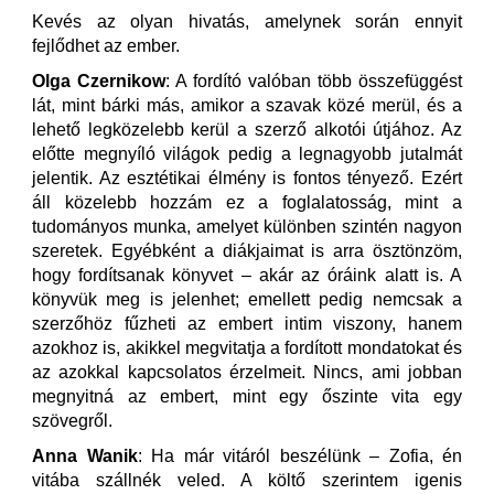
Kevés az olyan hivatás, amelynek során ennyit
fejlődhet az ember.
Olga Czernikow
: A fordító valóban több összefüggést
lát, mint bárki más, amikor a szavak közé merül, és a
lehető legközelebb kerül a szerző alkotói útjához. Az
előtte megnyíló világok pedig a legnagyobb jutalmát
jelentik. Az esztétikai élmény is fontos tényező. Ezért
áll közelebb hozzám ez a foglalatosság, mint a
tudományos munka, amelyet különben szintén nagyon
szeretek. Egyébként a diákjaimat is arra ösztönzöm,
hogy fordítsanak könyvet – akár az óráink alatt is. A
könyvük meg is jelenhet; emellett pedig nemcsak a
szerzőhöz fűzheti az embert intim viszony, hanem
azokhoz is, akikkel megvitatja a fordított mondatokat és
az azokkal kapcsolatos érzelmeit. Nincs, ami jobban
megnyitná az embert, mint egy őszinte vita egy
szövegről.
Anna Wanik
: Ha már vitáról beszélünk – Zofia, én
vitába szállnék veled. A költő szerintem igenis