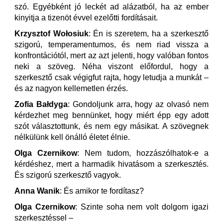
szó. Egyébként jó leckét ad alázatból, ha az ember
kinyitja a tizenöt évvel ezelőtti fordításait.
Krzysztof Wołosiuk
: Én is szeretem, ha a szerkesztő
szigorú, temperamentumos, és nem riad vissza a
konfrontációtól, mert az azt jelenti, hogy valóban fontos
neki a szöveg. Néha viszont előfordul, hogy a
szerkesztő csak végigfut rajta, hogy letudja a munkát –
és az nagyon kellemetlen érzés.
Zofia Bałdyga
: Gondoljunk arra, hogy az olvasó nem
kérdezhet meg bennünket, hogy miért épp egy adott
szót választottunk, és nem egy másikat. A szövegnek
nélkülünk kell önálló életet élnie.
Olga Czernikow
: Nem tudom, hozzászólhatok-e a
kérdéshez, mert a harmadik hivatásom a szerkesztés.
És szigorú szerkesztő vagyok.
Anna Wanik
: És amikor te fordítasz?
Olga Czernikow
: Szinte soha nem volt dolgom igazi
szerkesztéssel –