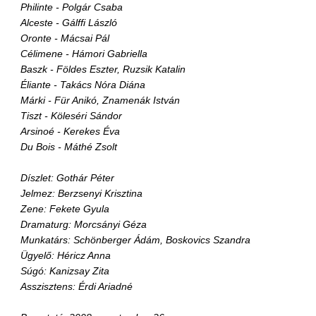
Philinte - Polgár Csaba
Alceste - Gálffi László
Oronte - Mácsai Pál
Célimene - Hámori Gabriella
Baszk - Földes Eszter, Ruzsik Katalin
Éliante - Takács Nóra Diána
Márki - Für Anikó, Znamenák István
Tiszt - Köleséri Sándor
Arsinoé - Kerekes Éva
Du Bois - Máthé Zsolt
Díszlet: Gothár Péter
Jelmez: Berzsenyi Krisztina
Zene: Fekete Gyula
Dramaturg: Morcsányi Géza
Munkatárs: Schönberger Ádám, Boskovics Szandra
Ügyelő: Héricz Anna
Súgó: Kanizsay Zita
Asszisztens: Érdi Ariadné