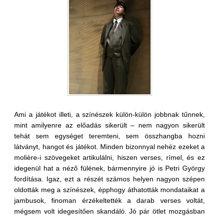
Ami a játékot illeti, a színészek külön-külön jobbnak tűnnek,
mint amilyenre az előadás sikerült – nem nagyon sikerült
tehát sem egységet teremteni, sem összhangba hozni
látványt, hangot és játékot. Minden bizonnyal nehéz ezeket a
molière-i szövegeket artikulálni, hiszen verses, rímel, és ez
idegenül hat a néző fülének, bármennyire jó is Petri György
fordítása. Igaz, ezt a részét számos helyen nagyon szépen
oldották meg a színészek, épphogy áthatották mondataikat a
jambusok, finoman érzékeltették a darab verses voltát,
mégsem volt idegesítően skandáló. Jó pár ötlet mozgásban