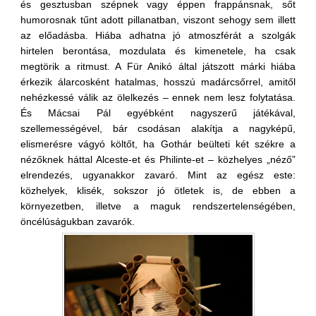
és gesztusban szépnek vagy éppen frappánsnak, sőt
humorosnak tűnt adott pillanatban, viszont sehogy sem illett
az előadásba. Hiába adhatna jó atmoszférát a szolgák
hirtelen berontása, mozdulata és kimenetele, ha csak
megtörik a ritmust. A Für Anikó által játszott márki hiába
érkezik álarcosként hatalmas, hosszú madárcsőrrel, amitől
nehézkessé válik az ölelkezés – ennek nem lesz folytatása.
És Mácsai Pál egyébként nagyszerű játékával,
szellemességével, bár csodásan alakítja a nagyképű,
elismerésre vágyó költőt, ha Gothár beülteti két székre a
nézőknek háttal Alceste-et és Philinte-et – közhelyes „néző”
elrendezés, ugyanakkor zavaró. Mint az egész este:
közhelyek, klisék, sokszor jó ötletek is, de ebben a
környezetben, illetve a maguk rendszertelenségében,
öncélúságukban zavarók.