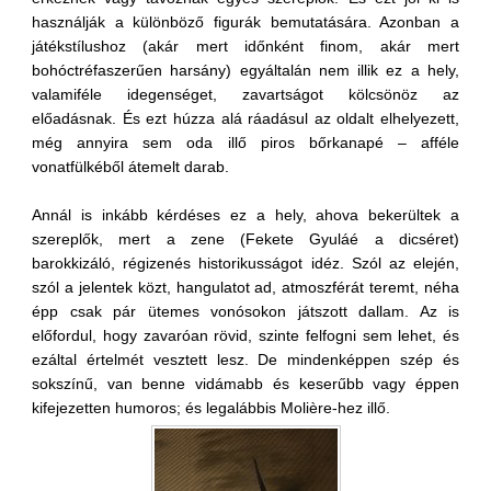
használják a különböző figurák bemutatására. Azonban a
játékstílushoz (akár mert időnként finom, akár mert
bohóctréfaszerűen harsány) egyáltalán nem illik ez a hely,
valamiféle idegenséget, zavartságot kölcsönöz az
előadásnak. És ezt húzza alá ráadásul az oldalt elhelyezett,
még annyira sem oda illő piros bőrkanapé – afféle
vonatfülkéből átemelt darab.
Annál is inkább kérdéses ez a hely, ahova bekerültek a
szereplők, mert a zene (Fekete Gyuláé a dicséret)
barokkizáló, régizenés historikusságot idéz. Szól az elején,
szól a jelentek közt, hangulatot ad, atmoszférát teremt, néha
épp csak pár ütemes vonósokon játszott dallam. Az is
előfordul, hogy zavaróan rövid, szinte felfogni sem lehet, és
ezáltal értelmét vesztett lesz. De mindenképpen szép és
sokszínű, van benne vidámabb és keserűbb vagy éppen
kifejezetten humoros; és legalábbis Molière-hez illő.