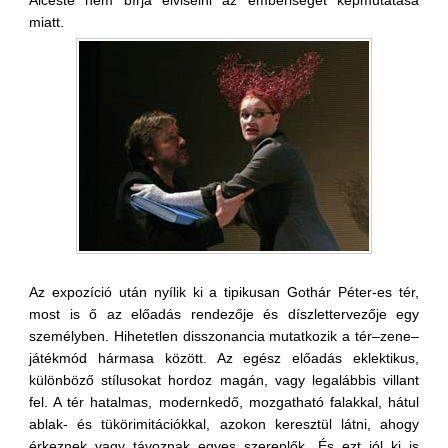
Alceste nem bírja elviselni az emberiséget képmutatása
miatt.
Az expozíció után nyílik ki a tipikusan Gothár Péter-es tér,
most is ő az előadás rendezője és díszlettervezője egy
személyben. Hihetetlen disszonancia mutatkozik a tér–zene–
játékmód hármasa között. Az egész előadás eklektikus,
különböző stílusokat hordoz magán, vagy legalábbis villant
fel. A tér hatalmas, modernkedő, mozgatható falakkal, hátul
ablak- és tükörimitációkkal, azokon keresztül látni, ahogy
érkeznek vagy távoznak egyes szereplők. És ezt jól ki is