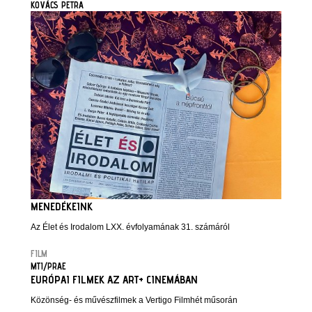
KOVÁCS PETRA
MENEDÉKEINK
Az Élet és Irodalom LXX. évfolyamának 31. számáról
FILM
MTI/PRAE
EURÓPAI FILMEK AZ ART+ CINEMÁBAN
Közönség- és művészfilmek a Vertigo Filmhét műsorán