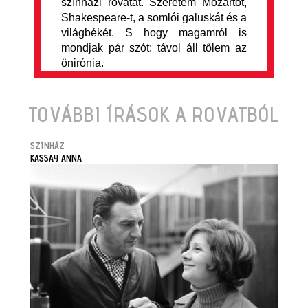
színházi rovatát. Szeretem Mozartot,
Shakespeare-t, a somlói galuskát és a
világbékét. S hogy magamról is
mondjak pár szót: távol áll tőlem az
önirónia.
TOVÁBBI ÍRÁSOK A ROVATBÓL
SZÍNHÁZ
KASSAY ANNA