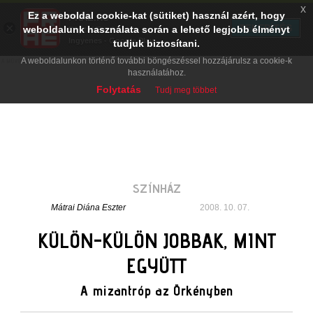
x
Ez a weboldal cookie-kat (sütiket) használ azért, hogy
PRAE.HU
×
TELEPÍTÉS
weboldalunk használata során a lehető legjobb élményt
Digital Evolution
Ingyenes - Google Play
tudjuk biztosítani.
A weboldalunkon történő további böngészéssel hozzájárulsz a cookie-k
használatához.
Folytatás
Tudj meg többet
SZÍNHÁZ
Mátrai Diána Eszter
2008. 10. 07.
KÜLÖN-KÜLÖN JOBBAK, MINT
EGYÜTT
A mizantróp az Örkényben