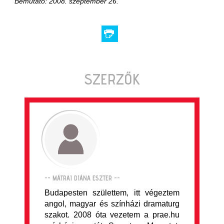
Bemutató: 2008. szeptember 26.
SZERZŐK
-- MÁTRAI DIÁNA ESZTER --
Budapesten születtem, itt végeztem
angol, magyar és színházi dramaturg
szakot. 2008 óta vezetem a prae.hu