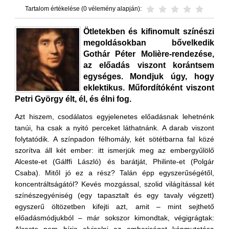
Tartalom értékelése (0 vélemény alapján):
Ötletekben és kifinomult színészi
megoldásokban bővelkedik
Gothár Péter Molière-rendezése,
az előadás viszont korántsem
egységes. Mondjuk úgy, hogy
eklektikus. Műfordítóként viszont
Petri György élt, él, és élni fog.
Azt hiszem, csodálatos egyjelenetes előadásnak lehetnénk
tanúi, ha csak a nyitó perceket láthatnánk. A darab viszont
folytatódik. A színpadon félhomály, két sötétbarna fal közé
szorítva áll két ember: itt ismerjük meg az embergyűlölő
Alceste-et (Gálffi László) és barátját, Philinte-et (Polgár
Csaba). Mitől jó ez a rész? Talán épp egyszerűségétől,
koncentráltságától? Kevés mozgással, szolid világítással két
színészegyéniség (egy tapasztalt és egy tavaly végzett)
egyszerű öltözetben kifejti azt, amit – mint sejthető
előadásmódjukból – már sokszor kimondtak, végigrágtak: