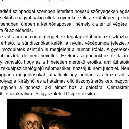
adtéri színpaddal szemben leterített hosszú szőnyegeken egész
ektől a nagyobbakig ültek a gyereknézők, a szülők pedig körb
sendben, ölében a két hónapossal, némelyik a tér túl végére 
a őt az előadás.
le volt apró humorral, geggel, ez legalapvetőbben az eszközh
n érhető, a sündisznókat kefék, a nyulat vécépumpa jelezte
mozdulatok szintjén is megjelent a humor, irónia. A gyereke
jjal nézték, de nem nevettek. Ezekhez a poénokhoz ők talán 
ilvánvaló, hogy az a hihetetlen mértékű erotika, ami áthatot
szexuálpszichológiájú népmeséket, hozzájuk nem jutott el. N
appáns megoldásokat láthattunk, így például a ceruza volt a
lyag a Királynő, és a hatalmas olló (iszonyú erős kép, nagyon 
egyben a gonosz, aki álmot hoz a palotára. Cérnakirál
tt ceruzakirályra, és így született Csipkerózsika…