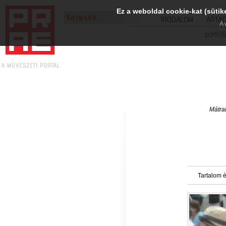
Ez a weboldal cookie-kat (sütik
IRODALOM
ART&
A 
portfól
Mátra
Tartalom é