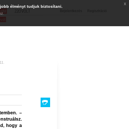
x
jobb élményt tudjuk biztosítani.
SMM
220VOLT
Bejelentkezés
Regisztráció
oz.
evél
11.
temben. –
nstruálsz.
d, hogy a