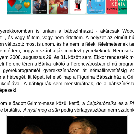
yerekkoromban is untam a bábszínházat - akárcsak Wood
et -, és vagy féltem, vagy nem értettem. A helyzet az elmúlt hú
 változott: most is unom, és ha nem is félek, félelmetesnek ta
 nem értem, hogyan szánhatják mindezt gyerekeknek. Nem soka
em 2008. augusztus 29. és 31. között sem. Ekkor rendezték 
leti Ferenc téren a Bárka kikötő a Ferencvárosban című progra
gyerekprogramtól gyerekszínházon át némafilmvetítésig 
te a hétvégét. Itt lépett fel első nap a Figurina Bábszínház a G
ukciójával. A bábfigurák sem menstruálnak, de a bábszínész
képesek!
árom előadott Grimm-mese közül kettő, a
Csipkerózsika
és a
P
e brutális,
A nyúl meg a sün
pedig vérfagyasztóan nem szalon