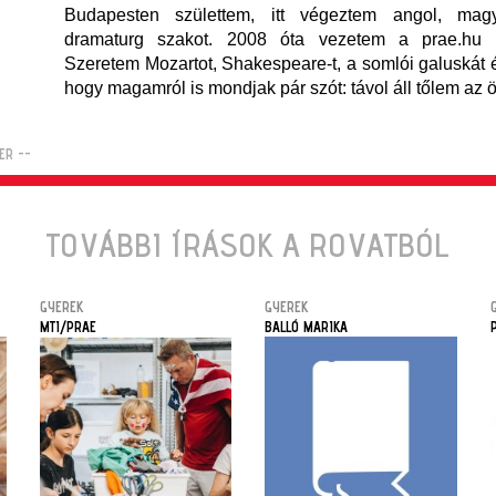
Budapesten születtem, itt végeztem angol, mag
dramaturg szakot. 2008 óta vezetem a prae.hu sz
Szeretem Mozartot, Shakespeare-t, a somlói galuskát é
hogy magamról is mondjak pár szót: távol áll tőlem az ö
ER --
TOVÁBBI ÍRÁSOK A ROVATBÓL
GYEREK
GYEREK
MTI/PRAE
BALLÓ MARIKA