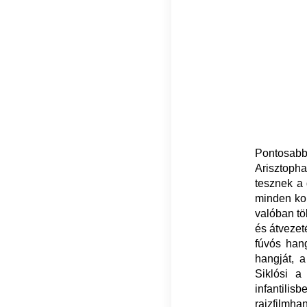
Pontosabba
Arisztopha
tesznek a 
minden kor
valóban tö
és átvezet
fúvós hang
hangját, a
Siklósi a
infantilis
rajzfilmha