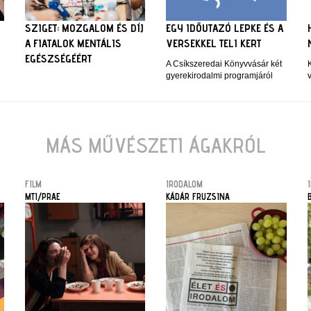
SZIGET: MOZGALOM ÉS DÍJ
EGY IDŐUTAZÓ LEPKE ÉS A
A FIATALOK MENTÁLIS
VERSEKKEL TELI KERT
EGÉSZSÉGÉÉRT
A Csíkszeredai Könyvvásár két
K
gyerekirodalmi programjáról
v
MÁS MŰVÉSZETI ÁGAKRÓL
FILM
IRODALOM
MTI/PRAE
KÁDÁR FRUZSINA