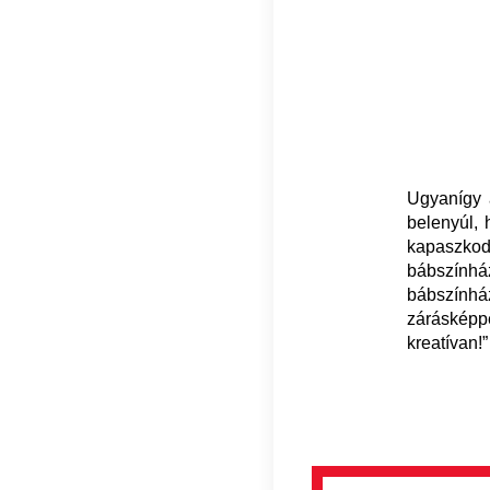
Ugyanígy
belenyúl,
kapaszko
bábszínhá
bábszínhá
zárásképpe
kreatívan!