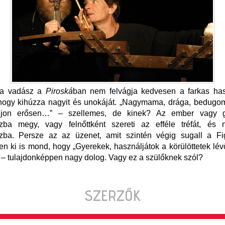
 a vadász a
Piroská
ban nem felvágja kedvesen a farkas ha
 hogy kihúzza nagyit és unokáját. „Nagymama, drága, bedugo
djon erősen…” – szellemes, de kinek? Az ember vagy g
zba megy, vagy felnőttként szereti az efféle tréfát, é
zba. Persze az az üzenet, amit szintén végig sugall a Fig
n ki is mond, hogy „Gyerekek, használjátok a körülöttetek lév
” – tulajdonképpen nagy dolog. Vagy ez a szülőknek szól?
SZERZŐK