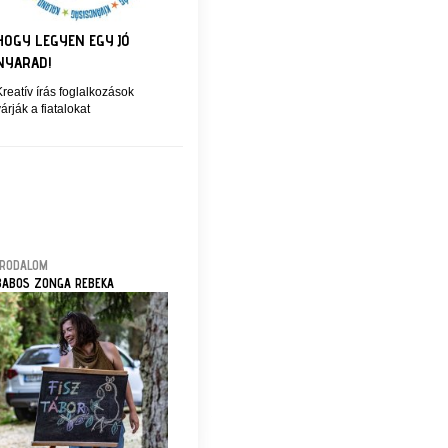
HOGY LEGYEN EGY JÓ
NYARAD!
reatív írás foglalkozások
árják a fiatalokat
IRODALOM
BABOS ZONGA REBEKA