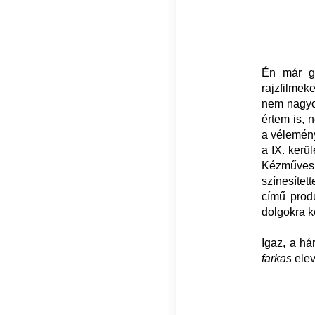
Én már g
rajzfilmek
nem nagyon
értem is,
a vélemény
a IX. kerü
Kézműves 
színesítet
című prod
dolgokra 
Igaz, a h
farkas
elev