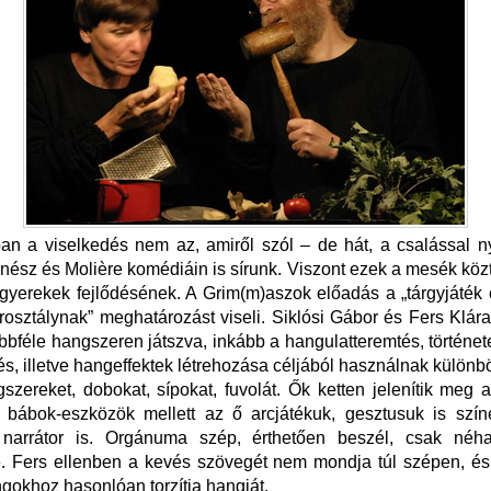
n a viselkedés nem az, amiről szól – de hát, a csalással n
nész és Molière komédiáin is sírunk. Viszont ezek a mesék közt
gyerekek fejlődésének. A Grim(m)aszok előadás a „tárgyjáték
osztálynak” meghatározást viseli. Siklósi Gábor és Fers Klára
bbféle hangszeren játszva, inkább a hangulatteremtés, történet
és, illetve hangeffektek létrehozása céljából használnak különb
szereket, dobokat, sípokat, fuvolát. Ők ketten jelenítik meg 
 bábok-eszközök mellett az ő arcjátékuk, gesztusuk is színes
 narrátor is. Orgánuma szép, érthetően beszél, csak né
be. Fers ellenben a kevés szövegét nem mondja túl szépen, é
ngokhoz hasonlóan torzítja hangját.