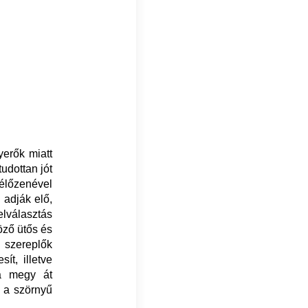
yerők miatt
udottan jót
 élőzenével
 adják elő,
elválasztás
öző ütős és
a szereplők
ít, illetve
ha megy át
s a szörnyű