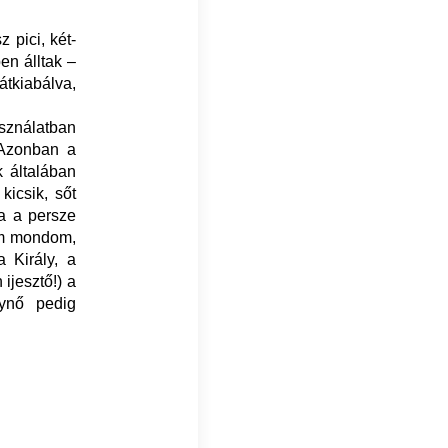
 pici, két-
en álltak –
átkiabálva,
asználatban
. Azonban a
k általában
kicsik, sőt
ta a persze
em mondom,
 Király, a
ijesztő!) a
ynő pedig