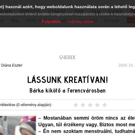
et) használ azért, hogy weboldalunk használata során a lehető leg
DESIGN
ÉPÍTÉSZET
SZÍNHÁZ
ZENE
FILM
GYEREK
K
weboldalunkon történő további böngészéssel hozzájárulsz a cookie-k használatáh
iók
blog
PRAE folyóirat
petíció
lapcsalád
könyvek
hírl
Folytatás
Tudj meg többet
GYEREK
i Diána Eszter
2008. 10. 
LÁSSUNK KREATÍVAN!
Bárka kikötő a Ferencvárosban
rtékelése (0 vélemény alapján):
– Mostanában semmi öröm nincs az éle
Ugyan, túl érzékeny vagy. Biztos most me
– Én nem szoktam menstruálni, tudhatná