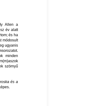
y Allen a
sz év alatt
rtom; és ha
t módosult
meg ugyanis
msorozatot.
sok minden
rim(m)aszok
ek szörnyű
iroska és a
képes.