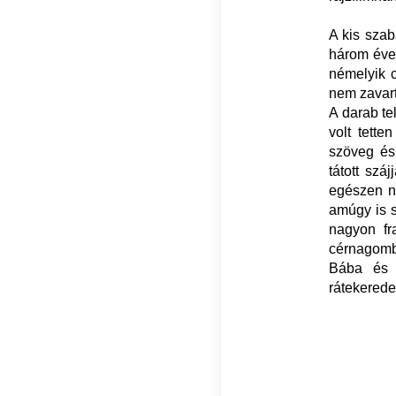
A kis szab
három éves
némelyik c
nem zavart
A darab te
volt tette
szöveg és 
tátott szá
egészen ny
amúgy is 
nagyon fr
cérnagombo
Bába és 
rátekerede