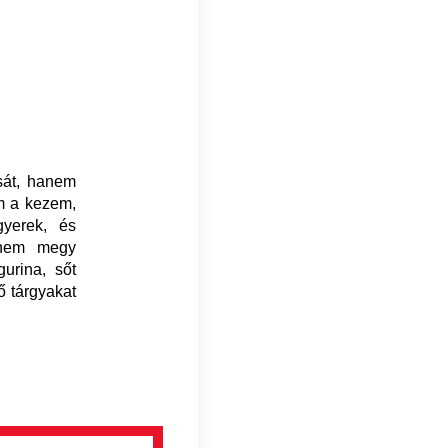
sát, hanem
m a kezem,
yerek, és
s nem megy
urina, sőt
ő tárgyakat