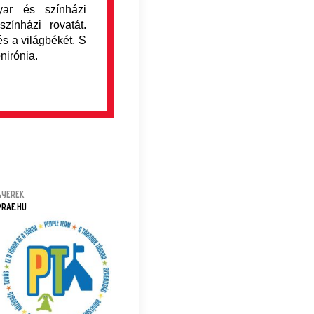
yar és színházi
ínházi rovatát.
s a világbékét. S
nirónia.
GYEREK
PRAE.HU