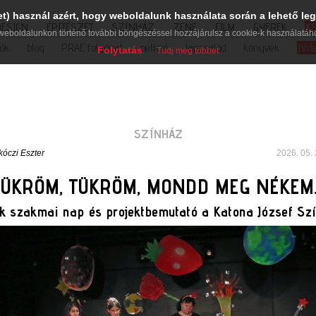
et) használ azért, hogy weboldalunk használata során a lehető leg
DESIGN
ÉPÍTÉSZET
SZÍNHÁZ
ZENE
FILM
GYEREK
K
weboldalunkon történő további böngészéssel hozzájárulsz a cookie-k használatáh
iók
blog
PRAE folyóirat
petíció
lapcsalád
könyvek
hírl
Folytatás
Tudj meg többet
SZÍNHÁZ
kóczi Eszter
2026. 05. 
TÜKRÖM, TÜKRÖM, MONDD MEG NÉKEM
ók szakmai nap és projektbemutató a Katona József Sz