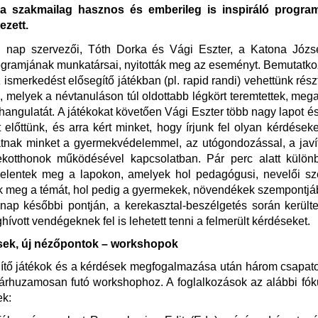
sa szakmailag hasznos és emberileg is inspiráló progra
zett.
 nap szervezői, Tóth Dorka és Vági Eszter, a Katona Józs
gramjának munkatársai, nyitották meg az eseményt. Bemutatko
 ismerkedést elősegítő játékban (pl. rapid randi) vehettünk rész
, melyek a névtanuláson túl oldottabb légkört teremtettek, meg
angulatát. A játékokat követően Vági Eszter több nagy lapot és f
t előttünk, és arra kért minket, hogy írjunk fel olyan kérdések
atnak minket a gyermekvédelemmel, az utógondozással, a javí
kotthonok működésével kapcsolatban. Pár perc alatt külön
jelentek meg a lapokon, amelyek hol pedagógusi, nevelői s
ék meg a témát, hol pedig a gyermekek, növendékek szempontjá
nap későbbi pontján, a kerekasztal-beszélgetés során kerülte
hívott vendégeknek fel is lehetett tenni a felmerült kérdéseket.
sek, új nézőpontok – workshopok
tő játékok és a kérdések megfogalmazása után három csapato
árhuzamosan futó workshophoz. A foglalkozások az alábbi fók
ek: