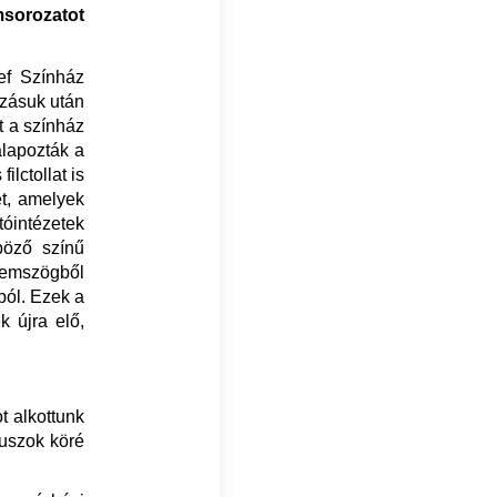
msorozatot
ef Színház
zásuk után
t a színház
alapozták a
ilctollat is
et, amelyek
tóintézetek
böző színű
zemszögből
ból. Ezek a
k újra elő,
t alkottunk
uszok köré