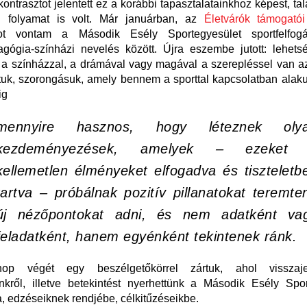
ontrasztot jelentett ez a korábbi tapasztalatainkhoz képest, tal
i folyamat is volt. Már januárban, az
Életvárók támogató
ot vontam a Második Esély Sportegyesület sportfelfo
gógia-színházi nevelés között. Újra eszembe jutott: lehets
a színházzal, a drámával vagy magával a szerepléssel van az
tuk, szorongásuk, amely bennem a sporttal kapcsolatban alakul
ig
mennyire hasznos, hogy léteznek oly
kezdeményezések, amelyek – ezeket
kellemetlen élményeket elfogadva és tiszteletb
tartva – próbálnak pozitív pillanatokat teremten
új nézőpontokat adni, és nem adatként va
feladatként, hanem egyénként tekintenek ránk.
op végét egy beszélgetőkörrel zártuk, ahol visszajel
nkről, illetve betekintést nyerhettünk a Második Esély Spor
 edzéseiknek rendjébe, célkitűzéseikbe.