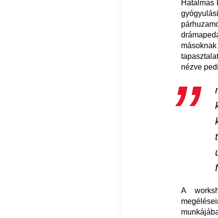
Hatalmas k
gyógyulás
párhuzam
drámapeda
másoknak 
tapasztala
nézve ped
A worksh
megélései
munkájába,