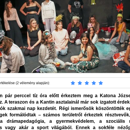
rtékelése (2 vélemény alapján):
n pár perccel tíz óra előtt érkeztem meg a Katona Józs
. A teraszon és a Kantin asztalainál már sok izgatott érde
rók szakmai nap kezdetét. Régi ismerősök köszöntötték e
gek formálódtak – számos területről érkeztek résztvevők
 a drámapedagógia, a gyermekvédelem, a szociális
ás vagy akár a sport világából. Ennek a sokféle néző