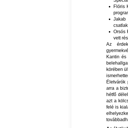
Speciá
Flóris
progra
Jakab 
csatlak
Orsós 
vett r
Az érdek
gyermekvé
Kantin és
belehallga
körében ül
ismerhett
Életvárók 
arra a biz
hétfő déle
azt a köl
felé is ki
elhelyezke
továbbadh