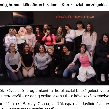
ség, humor, kölcsönös bizalom – Kerekasztal-beszélgetés
ők következő programként a kerekasztal-beszélgetést vezet
s résztvevői – az eddig említetteken túl – a következő személye
án Júlia és Baksay Csaba, a Rákospalotai Javítóintézet é