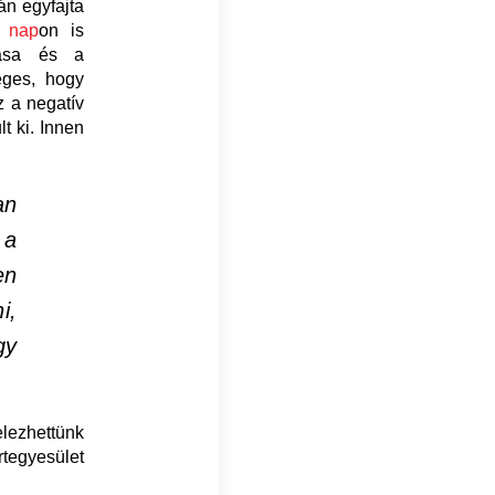
án egyfajta
i nap
on is
gása és a
éges, hogy
 a negatív
t ki. Innen
an
 a
en
i,
gy
ezhettünk
tegyesület