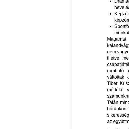
Drámaf
nevelés
Képző
képzőm
Sportf
munkat
Magamat 
kalandvágy
nem vagyok
illetve m
csapatját
romboló h
váltottak
Tiber Kris
mértékű v
számunkra,
Talán mind
bőrünkön 
sikeresség
az együttm