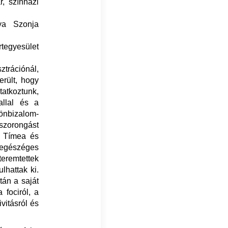
, színházi
ya Szonja
rtegyesület
rációnál,
erült, hogy
tatkoztunk,
allal és a
önbizalom-
szorongást
k Tímea és
z egészéges
eremtettek
lhattak ki.
tán a saját
fociról, a
vitásról és