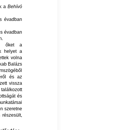
ik a
Behívó
ös évadban
-ös évadban
n.
li őket a
k helyet a
ttek volna
akab Balázs
zemszögéből
éről és az
zett vissza
találkozott
ottságát és
unkatársai
en szeretne
 részesült,