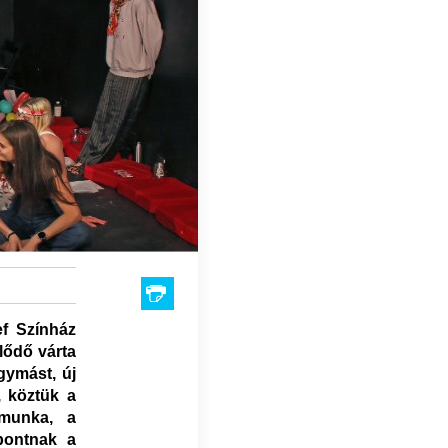
ef Színház
klődő várta
gymást, új
, köztük a
 munka, a
pontnak a