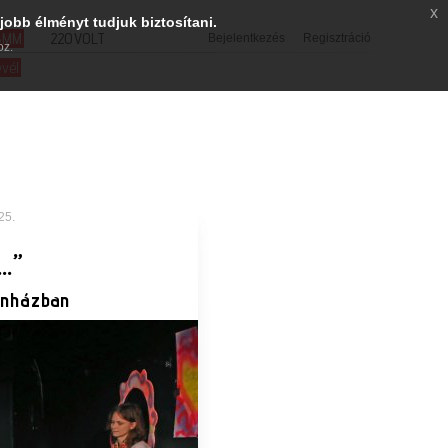
x
jobb élményt tudjuk biztosítani.
SMM
220VOLT
Bejelentkezés
Regisztráció
oz.
evél
25.
…”
ínházban