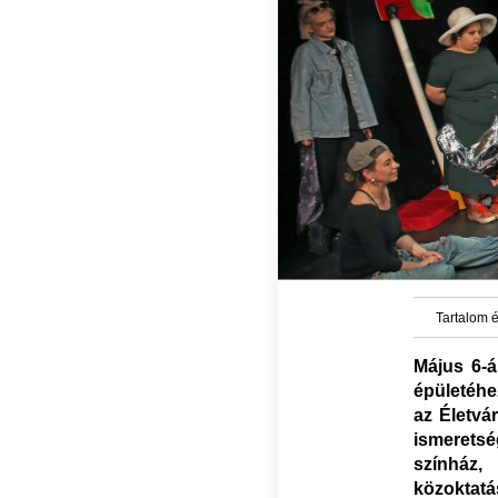
Tartalom é
Május 6-á
épületéhez
az Életvá
ismeretsé
színház,
közoktat