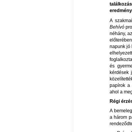
találkozá
eredménye
A szakmai
Behívó
pro
néhány, az
előterében
napunk jó h
elhelyezet
foglalkozt
és gyerme
kérdések 
közelített
papírok a 
ahol a meg
Régi érzé
A bemelegí
a három p
rendeződt