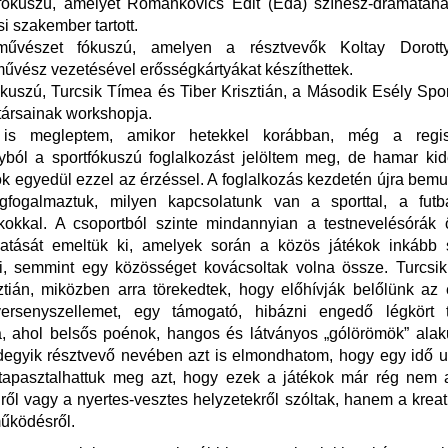
ókuszú, amelyet Romankovics Edit (Eda) színész-drámatanár
i szakember tartott.
művészet fókuszú, amelyen a résztvevők Koltay Dorott
űvész vezetésével erősségkártyákat készíthettek.
ókuszú, Turcsik Tímea és Tiber Krisztián, a Második Esély Spo
ársainak workshopja.
is megleptem, amikor hetekkel korábban, még a regiszt
ból a sportfókuszú foglalkozást jelöltem meg, de hamar kid
 egyedül ezzel az érzéssel. A foglalkozás kezdetén újra bemu
egfogalmaztuk, milyen kapcsolatunk van a sporttal, a futb
ékokkal. A csoportból szinte mindannyian a testnevelésórák 
atását emeltük ki, amelyek során a közös játékok inkább 
 ki, semmint egy közösséget kovácsoltak volna össze. Turcsi
ztián, miközben arra törekedtek, hogy előhívják belőlünk a
ersenyszellemet, egy támogató, hibázni engedő légkört t
 ahol belsős poénok, hangos és látványos „gólörömök” alaku
egyik résztvevő nevében azt is elmondhatom, hogy egy idő u
tapasztalhattuk meg azt, hogy ezek a játékok már rég nem a 
ről vagy a nyertes-vesztes helyzetekről szóltak, hanem a kreati
űködésről.