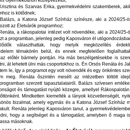
lis Gyermekotthon középvezetői;
 Krisztina és Szarvas Erika, gyermekvédelmi szakemberek, ak
mhoz is kötődnek;
Balázs, a Katona József Színház színésze, aki a 2024/25-
ozott az Életvárók programhoz;
Renáta, a rákospalotai intézet volt növendéke, aki a 2024/25
észt a programban, jelenleg pedig Kaposváron él utógondozásba
lődők választhattak, hogy melyik megközelítés érdek
delem témakörén belül, és ennek megfelelően foglalhatta
 az előtér bármely pontján. Ha más beszélgetésekbe is szere
tni, át lehetett ülni más csoportokhoz is. Én Orsós Renáta és J
tem le, így a programot egy volt növendék és egy önkéntes s
em meg. Renáta őszintén mesélt az intézetben töltött idej
programban szerzett tapasztalatairól. Balázs szívesen emléke
tonságot és támogatást nyújtó közegre, amellyel Rákospalotán 
lőttönként. Mindketten kiemelték a lányok közvetlenségét, nyit
csönös bizalmat, amely egymás és a Katona József Színház m
alakult. Renáta jelenleg Kaposváron tanul, a gyermekvédelemb
dni, hogy a segítséget és a támogatást, amelyben ő maga is
assa másoknak.