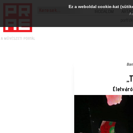
Ez a weboldal cookie-kat (sütik
IRODALOM
ART&
A 
portfól
Bar
„
Életvár