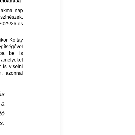
telőadása
szakmai nap
 színészek,
2025/26-os
ikor Koltay
gítségével
ába be is
 amelyeket
is viselni
n, azonnal
ás
 a
tó
s.