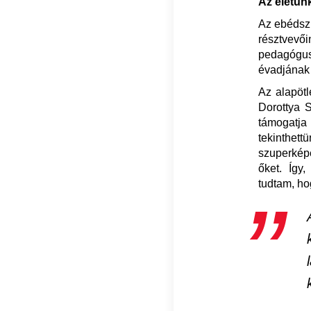
Az életün
Az ebédszü
résztvevői
pedagógus
évadjának 
Az alapötl
Dorottya 
támogatj
tekinthet
szuperkép
őket. Így
tudtam, ho