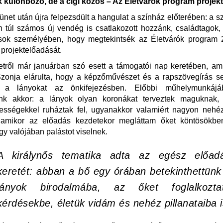
k különböző, de a cigi közös – Az Életvárók program projek
net után újra felpezsdült a hangulat a színház előterében: a 
n túl számos új vendég is csatlakozott hozzánk, családtagok,
ok személyében, hogy megtekintsék az Életvárók program 
projektelőadását.
etről már januárban szó esett a támogatói nap keretében, am
Szonja elárulta, hogy a képzőművészet és a rapszövegírás se
a a lányokat az önkifejezésben. Előbbi műhelymunkáj
tünk akkor: a lányok olyan koronákat terveztek maguknak,
ességekkel ruháztak fel, ugyanakkor valamiért nagyon nehéz 
, amikor az előadás kezdetekor megláttam őket köntösökbe
gy valójában palástot viselnek.
A királynős tematika adta az egész előad
keretét: abban a bő egy órában betekinthettünk
lányok birodalmába, az őket foglalkozta
kérdésekbe, életük vidám és nehéz pillanataiba i