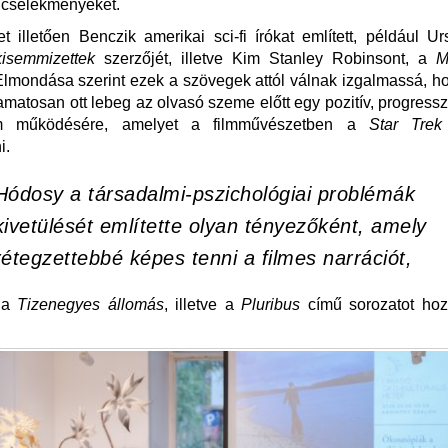
a cselekményeket.
 illetően Benczik amerikai sci-fi írókat említett, például U
isemmizettek
szerzőjét, illetve Kim Stanley Robinsont, a
M
 Elmondása szerint ezek a szövegek attól válnak izgalmassá, h
yamatosan ott lebeg az olvasó szeme előtt egy pozitív, progressz
om működésére, amelyet a filmművészetben a
Star Trek
i.
Hódosy a társadalmi-pszichológiai problémák
kivetülését említette olyan tényezőként, amely
rétegzettebbé képes tenni a filmes narrációt,
 a
Tizenegyes állomás
, illetve a
Pluribus
című sorozatot hoz