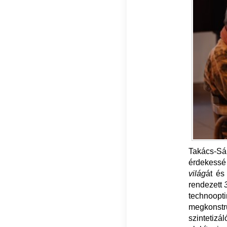
Takács-Sán
érdekessé
világ
át és
rendezett
technoopti
megkonst
szintetizá