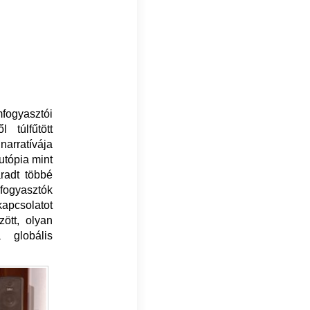
mfogyasztói
 túlfűtött
narratívája
utópia mint
radt többé
ogyasztók
kapcsolatot
zött, olyan
 globális