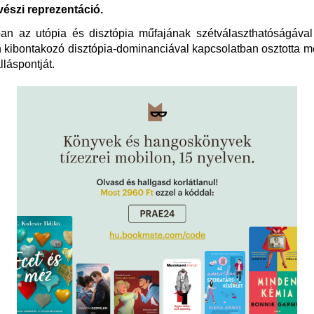
vészi reprezentáció.
ban az utópia és disztópia műfajának szétválaszthatóságával
kibontakozó disztópia-dominanciával kapcsolatban osztotta 
lláspontját.