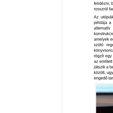
felidézni,
rosszról fa
Az utópiá
példája a
alternatí
konstrukci
amelyek eg
szóló re
könyvsoroz
rögzít egy
az említet
játszik a 
között, ug
engedő tar