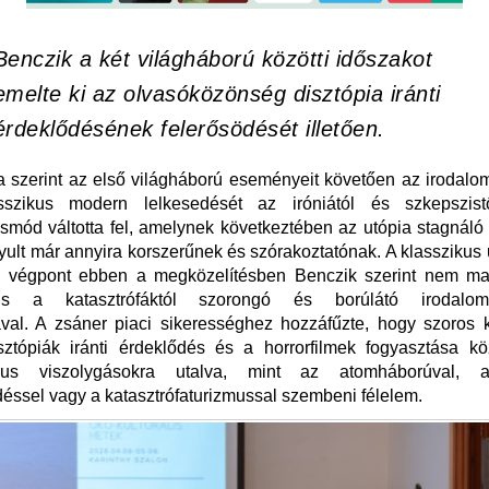
Benczik a két világháború közötti időszakot
emelte ki az olvasóközönség disztópia iránti
érdeklődésének felerősödését illetően.
szerint az első világháború eseményeit követően az irodalo
sszikus modern lelkesedését az iróniától és szkepszistől
smód váltotta fel, amelynek következtében az utópia stagnáló 
ult már annyira korszerűnek és szórakoztatónak. A klasszikus 
ó végpont ebben a megközelítésben Benczik szerint nem ma
ilis a katasztrófáktól szorongó és borúlátó irodalomf
ával. A zsáner piaci sikerességhez hozzáfűzte, hogy szoros 
ztópiák iránti érdeklődés és a horrorfilmek fogyasztása kö
fikus viszolygásokra utalva, mint az atomháborúval, a
éssel vagy a katasztrófaturizmussal szembeni félelem.