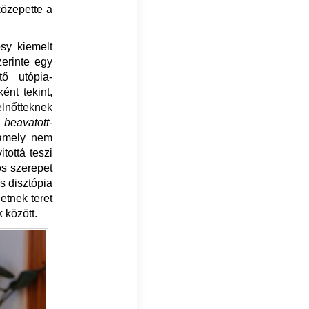
közepette a
sy kiemelt
erinte egy
tő utópia-
ént tekint,
elnőtteknek
beavatott
-
, amely nem
tottá teszi
os szerepet
s disztópia
etnek teret
 között.