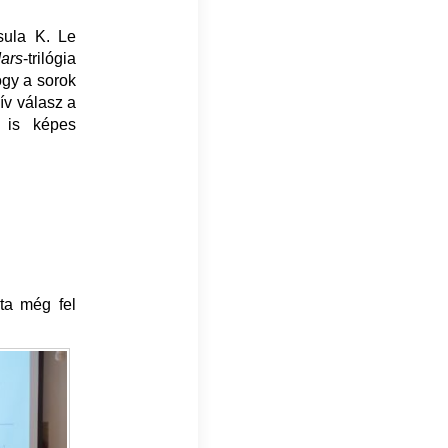
rsula K. Le
ars
-trilógia
ogy a sorok
ív válasz a
is képes
ta még fel