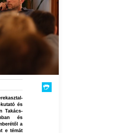
erekasztal-
-kutató és
an Takács-
omban és
mberétől a
t e témát