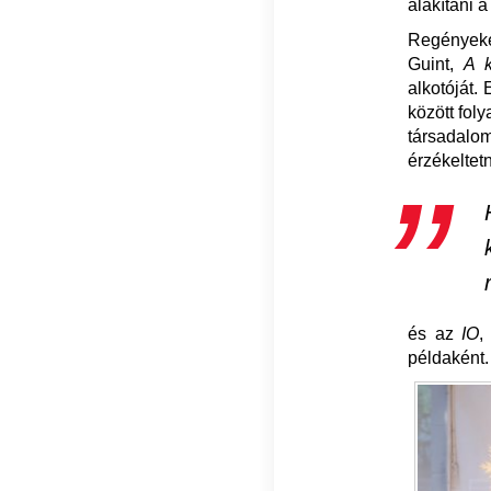
alakítani 
Regényeket
Guint,
A k
alkotóját.
között fol
társadal
érzékeltetn
és az
IO
,
példaként.