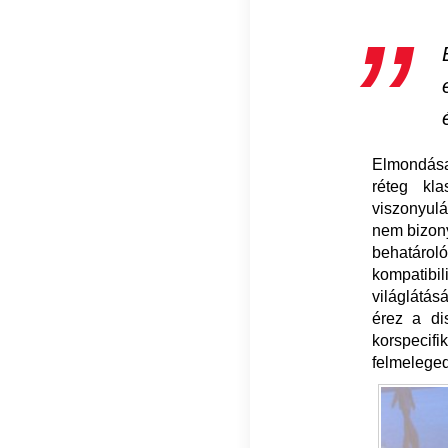
Elmondása 
réteg kla
viszonyulá
nem bizony
behatárol
kompatib
világlátás
érez a dis
korspeci
felmeleged