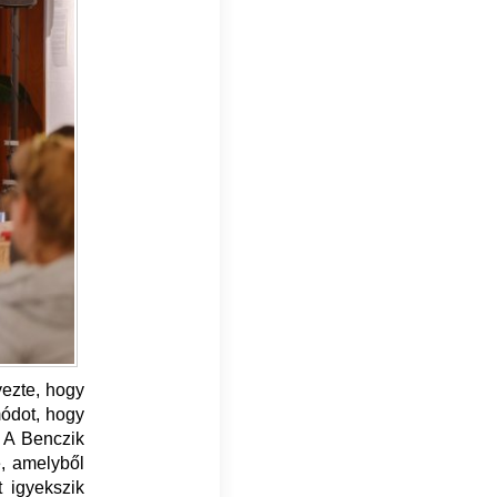
ezte, hogy
módot, hogy
. A Benczik
e, amelyből
 igyekszik