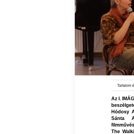
Tartalom é
Az I. IMÁG
beszélget
Hódosy An
Sánta A
filmművés
The Walk