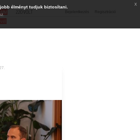
x
jobb élményt tudjuk biztosítani.
SMM
220VOLT
Bejelentkezés
Regisztráció
oz.
evél
27.