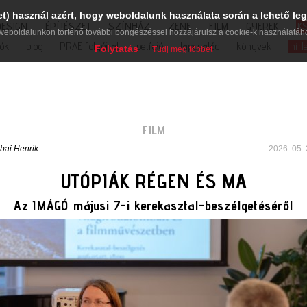
et) használ azért, hogy weboldalunk használata során a lehető leg
DESIGN
ÉPÍTÉSZET
SZÍNHÁZ
ZENE
FILM
GYEREK
K
weboldalunkon történő további böngészéssel hozzájárulsz a cookie-k használatáh
iók
blog
PRAE folyóirat
petíció
lapcsalád
könyvek
hírl
Folytatás
Tudj meg többet
FILM
bai Henrik
2026. 05. 
UTÓPIÁK RÉGEN ÉS MA
Az IMÁGÓ májusi 7-i kerekasztal-beszélgetéséről