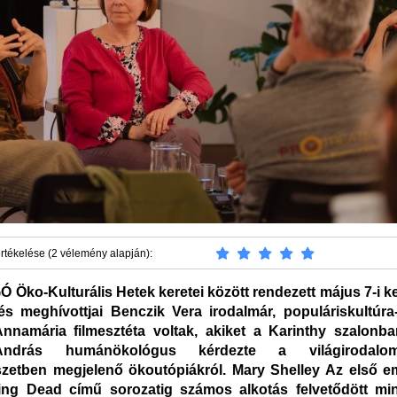
rtékelése (2 vélemény alapján):
Ó Öko-Kulturális Hetek keretei között rendezett május 7-i k
és meghívottjai Benczik Vera irodalmár, populáriskultúra
namária filmesztéta voltak, akiket a Karinthy szalonb
ndrás humánökológus kérdezte a világirodal
zetben megjelenő ökoutópiákról. Mary Shelley Az első e
ing Dead című sorozatig számos alkotás felvetődött min