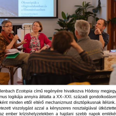
llenbach
Ecotopia
című regényére hivatkozva Hódosy megjegy
zmus logikája annyira átitatta a XX‒XXI. századi gondolkodás
ént minden ettől eltérő mechanizmust disztópikusnak ítélünk
letezett viszolygást azzal a kényszeres nosztalgiával ütköztett
az ember krízishelyzetekben a hajdani szebb napok emlékét