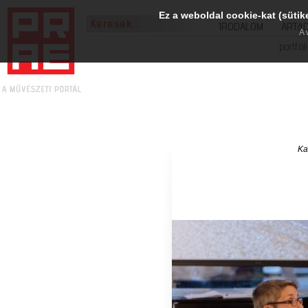
Ez a weboldal cookie-kat (sütik
IRODALOM
ART&
A 
portfól
Ka