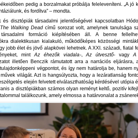
 békeidőben pedig a borzalmakat próbálja feleleveníteni. „A jó 
ntáziálunk, és fordítva” ‒ mondta.
k és disztópiák társadalmi jelentőségével kapcsolatban Hódo
The Walking Dead
című sorozat volt, amelynek tanulsága sz
v társadalmi formáció kiépítésében áll. A benne fellelhe
ókra dialektikusan kialakuló, működőképes közösségi mintákk
y jobb élet és jövő alapkövei lehetnek. A XXI. századi, fiatal f
gényeket, mint
Az éhezők viadala
-,
Az útvesztő
- vagy
A 
atot illetően Benczik rámutatott arra a narrációs eljárásra
 tulajdonképpeni végpontot, és így nem határolja be, hanem nyi
t művek világát. Azt is hangsúlyozta, hogy a lezáratlanság font
beszélgetés elején felvetett elválaszthatóság kérdésével utópia é
yanis a disztópiákban számos olyan reményt keltő, pozitív kifejl
talommal találkozunk, amely elmossa a határvonalat a zsánerek