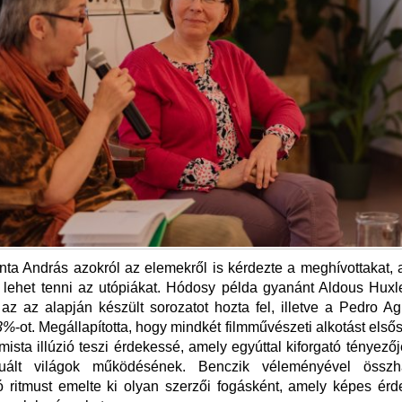
ta András azokról az elemekről is kérdezte a meghívottakat,
 lehet tenni az utópiákat. Hódosy példa gyanánt Aldous Hux
 az az alapján készült sorozatot hozta fel, illetve a Pedro Agu
3%
-ot. Megállapította, hogy mindkét filmművészeti alkotást első
mista illúzió teszi érdekessé, amely egyúttal kiforgató tényezőj
ruált világok működésének. Benczik véleményével össz
ló ritmust emelte ki olyan szerzői fogásként, amely képes érd