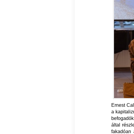
Ernest Ca
a kapitali
befogadókk
által rész
fakadóan 