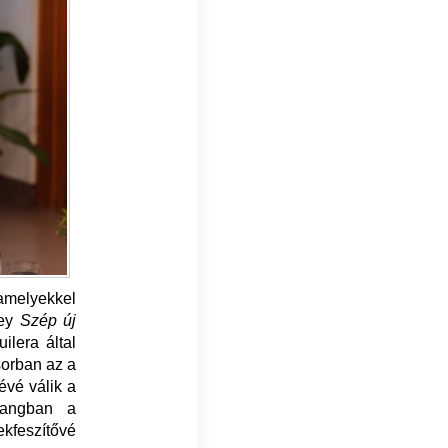
 amelyekkel
ley
Szép új
ilera által
sorban az a
évé válik a
hangban a
ekfeszítővé