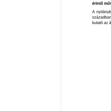
érintő mű
A nyitány
században 
kutató az á