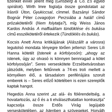
tizenkét évvel jelent meg (
Ginsberg & Co. És egyéb
spirálok
). Wirth Imre foglalja össze gondolatait az
írásról
Úton, Gyukiccsal
, címmel. Bazsányi Sándor
Bognár Péter
Lovagoljon Perzsiába a halál!
című
prózakötetéről (
Nem folytatja?
), míg Weiss János
Kardos András
A maffiaállam tündöklése és bukása
című esszékötetéről értekezik (
Tündöklés és bukás
).
Kocsis Anett Anna kritikájának (
Alászállt a városra
)
legutolsó mondata lényegre törően jellemzi Seres Lili
Hanna kötetét (
Istenek a körfolyosón
): „ahogy az
istenek, úgy az olvasó is könnyen bennragad a kötet
körfolyosóján”. Seres verseskötete Erzsébetvárosban
játszódik, melyben feltűnnek a 74-es troli mellett a
környéken élő, a társadalom perifériájára szorult
emberek is – Seres előző kötetében is ezen szereplők
kaptak hangot.
Hegedüs Anna szerint „az alá- és fölérendeltség, a
hovatartozás, az ő és a ti elválaszthatatlan kontrasztja”
kapcsolja össze Erdős Virág legújabb
verseskötetében, az
Isten
ben a szövegeket. Horváth