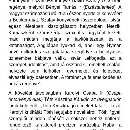
A könyvheti szám ÉS könyve David Szalay
Test
című
regénye, melyről Bényei Tamás ír (
Érzéstelenítés
). A
magyar származású író 2025 őszén nyerte el könyvéért
a Booker-díjat. Szalay könyvének főszereplője, István
egész életében kiszolgáltatott helyzetben létezik.
Kamaszként szomszédja szexuális tárgyként kezeli,
majd miután megjárja a javítóintézetet és a
katonaságot, Angliában lyukad ki, ahol egy Nyman
nevű milliárdos szolgálatába szegődve a befolyásos
üzletember bábjává válik. István „elfogadja azt a
szerepet, identitást, amit rá osztanak”, emellett családi
helyzete sem felhőtlen: gyermekét és feleségét
elveszíti egy balesetben. A történet „a felemelkedés és
bukás regénye”.
A követési távolságban Károlyi Csaba ír (
Csupa
öntörvényű alak
) Tóth Krisztina
Kánkán az üvegpadlón
című kötetéről. „Tóth Krisztina jó címeket talál” – kezdi
Károlyi kritikáját Tóth legújabb novelláiról. Tóth figyeli
szereplői minden lépését: a sokszor nehéz háttérrel
rendelkező karaktereit precízen ábrázolja. Habár a