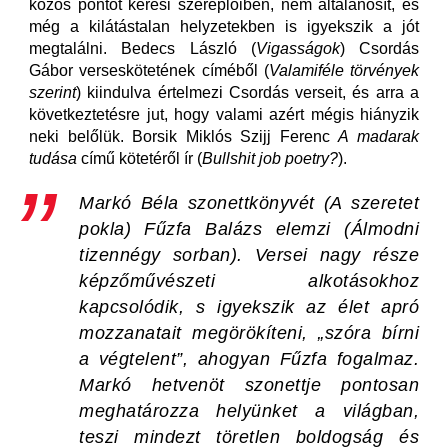
közös pontot keresi szereplőiben, nem általánosít, és
még a kilátástalan helyzetekben is igyekszik a jót
megtalálni. Bedecs László (
Vigasságok
) Csordás
Gábor verseskötetének címéből (
Valamiféle törvények
szerint
) kiindulva értelmezi Csordás verseit, és arra a
következtetésre jut, hogy valami azért mégis hiányzik
neki belőlük. Borsik Miklós Szijj Ferenc
A madarak
tudása
című kötetéről ír (
Bullshit job poetry?
).
Markó Béla szonettkönyvét (
A szeretet
pokla
) Fűzfa Balázs elemzi (
Álmodni
tizennégy sorban
). Versei nagy része
képzőművészeti alkotásokhoz
kapcsolódik, s igyekszik az élet apró
mozzanatait megörökíteni, „szóra bírni
a végtelent”, ahogyan Fűzfa fogalmaz.
Markó hetvenöt szonettje pontosan
meghatározza helyünket a világban,
teszi mindezt töretlen boldogság és