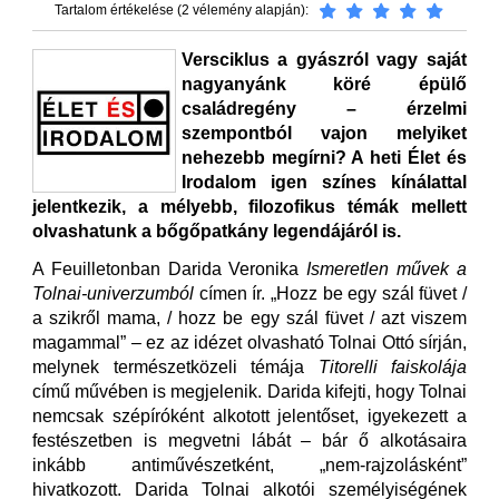
Tartalom értékelése (2 vélemény alapján):
Versciklus a gyászról vagy saját
nagyanyánk köré épülő
családregény – érzelmi
szempontból vajon melyiket
nehezebb megírni? A heti Élet és
Irodalom igen színes kínálattal
jelentkezik, a mélyebb, filozofikus témák mellett
olvashatunk a bőgőpatkány legendájáról is.
A Feuilletonban Darida Veronika
Ismeretlen művek a
Tolnai-univerzumból
címen ír. „Hozz be egy szál füvet /
a szikről mama, / hozz be egy szál füvet / azt viszem
magammal” – ez az idézet olvasható Tolnai Ottó sírján,
melynek természetközeli témája
Titorelli faiskolája
című művében is megjelenik. Darida kifejti, hogy Tolnai
nemcsak szépíróként alkotott jelentőset, igyekezett a
festészetben is megvetni lábát – bár ő alkotásaira
inkább antiművészetként, „nem-rajzolásként”
hivatkozott. Darida Tolnai alkotói személyiségének