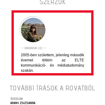
SZERZŐK
-- BARANYAI LILI --
2005-ben születtem, jelenleg második
évemet töltöm az ELTE
kommunikáció- és médiatudomány
szakán.
TOVÁBBI ÍRÁSOK A ROVATBÓL
IRODALOM
ARANY ZSUZSANNA