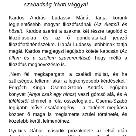
szabadság iránti vággyal.
Kardos András Ludassy Máriát tartja korunk
legjelentősebb magyar filozófusának (
Az életmű és
hősei
). Kardos szerint a szakma két részre tagolódik:
filozófusokra és az ő gondolataikat jegyző
filozófiatörténészekre. Habár Ludassy utóbbinak tartja
magát, Kardos megjegyzi legújabb kötete kapcsán (
Az
állam és a szellem szuverenitása
), hogy méltó a
filozófus megnevezésre is.
„Nem fél megkapargatni a családi múltat, és ha
szükséges, feltenni akár a legkényesebb kérdéseket.”
Forgách Kinga Cserna-Szabó András legújabb
könyvét (
Anya csak egy nincs
) veszi górcső alá, és
A
túlélésről
címmel ír róla összefoglalót. Cserna-Szabó
legújabb műve családregény – a történet megírása
közben ő maga is megismerte szülei történetét, és
közelebb került felmenőihez.
Gyukics Gábor második prózakötete az első után