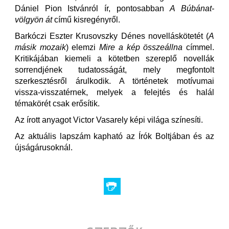
Dániel Pion Istvánról ír, pontosabban
A Búbánat-
völgyön át
című kisregényről.
Barkóczi Eszter Krusovszky Dénes novelláskötetét (
A
másik mozaik
) elemzi
Mire a kép összeállna
címmel.
Kritikájában kiemeli a kötetben szereplő novellák
sorrendjének tudatosságát, mely megfontolt
szerkesztésről árulkodik. A történetek motívumai
vissza-visszatérnek, melyek a felejtés és halál
témakörét csak erősítik.
Az írott anyagot Victor Vasarely képi világa színesíti.
Az aktuális lapszám kapható az Írók Boltjában és az
újságárusoknál.