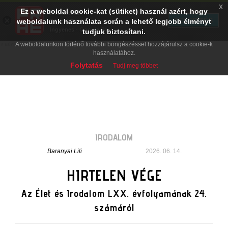
x
Ez a weboldal cookie-kat (sütiket) használ azért, hogy
PRAE.HU
×
TELEPÍTÉS
weboldalunk használata során a lehető legjobb élményt
Digital Evolution
Ingyenes - Google Play
tudjuk biztosítani.
A weboldalunkon történő további böngészéssel hozzájárulsz a cookie-k
használatához.
Folytatás
Tudj meg többet
IRODALOM
Baranyai Lili
2026. 06. 14.
HIRTELEN VÉGE
Az Élet és Irodalom LXX. évfolyamának 24.
számáról