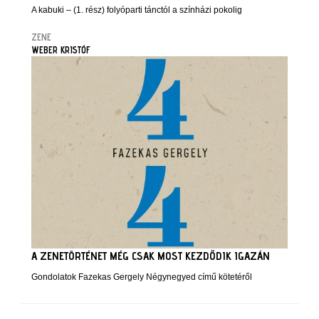
A kabuki – (1. rész) folyóparti tánctól a színházi pokolig
ZENE
WEBER KRISTÓF
A ZENETÖRTÉNET MÉG CSAK MOST KEZDŐDIK IGAZÁN
Gondolatok Fazekas Gergely Négynegyed című kötetéről