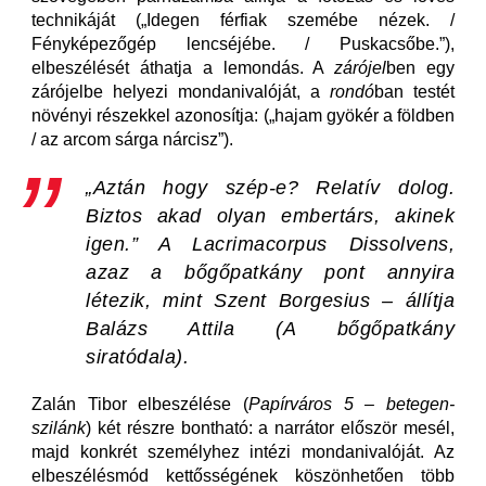
technikáját („Idegen férfiak szemébe nézek. /
Fényképezőgép lencséjébe. / Puskacsőbe.”),
elbeszélését áthatja a lemondás. A
zárójel
ben egy
zárójelbe helyezi mondanivalóját, a
rondó
ban testét
növényi részekkel azonosítja: („hajam gyökér a földben
/ az arcom sárga nárcisz”).
„Aztán hogy szép-e? Relatív dolog.
Biztos akad olyan embertárs, akinek
igen.” A Lacrimacorpus Dissolvens,
azaz a bőgőpatkány pont annyira
létezik, mint Szent Borgesius – állítja
Balázs Attila (
A bőgőpatkány
siratódala
).
Zalán Tibor elbeszélése (
Papírváros 5 – betegen-
szilánk
) két részre bontható: a narrátor először mesél,
majd konkrét személyhez intézi mondanivalóját. Az
elbeszélésmód kettősségének köszönhetően több