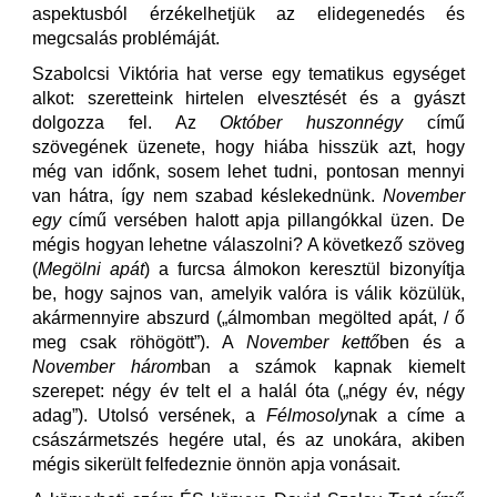
aspektusból érzékelhetjük az elidegenedés és
megcsalás problémáját.
Szabolcsi Viktória hat verse egy tematikus egységet
alkot: szeretteink hirtelen elvesztését és a gyászt
dolgozza fel. Az
Október huszonnégy
című
szövegének üzenete, hogy hiába hisszük azt, hogy
még van időnk, sosem lehet tudni, pontosan mennyi
van hátra, így nem szabad késlekednünk.
November
egy
című versében halott apja pillangókkal üzen. De
mégis hogyan lehetne válaszolni? A következő szöveg
(
Megölni apát
) a furcsa álmokon keresztül bizonyítja
be, hogy sajnos van, amelyik valóra is válik közülük,
akármennyire abszurd („álmomban megölted apát, / ő
meg csak röhögött”). A
November kettő
ben és a
November három
ban a számok kapnak kiemelt
szerepet: négy év telt el a halál óta („négy év, négy
adag”). Utolsó versének, a
Félmosoly
nak
a címe a
császármetszés hegére utal, és az unokára, akiben
mégis sikerült felfedeznie önnön apja vonásait.