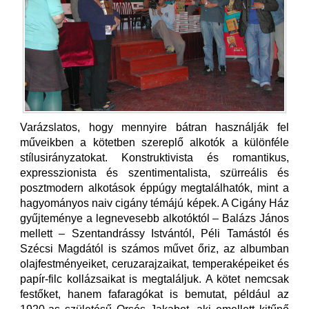
Varázslatos, hogy mennyire bátran használják fel
műveikben a kötetben szereplő alkotók a különféle
stílusirányzatokat. Konstruktivista és romantikus,
expresszionista és szentimentalista, szürreális és
posztmodern alkotások éppúgy megtalálhatók, mint a
hagyományos naiv cigány témájú képek. A Cigány Ház
gyűjteménye a legnevesebb alkotóktól – Balázs János
mellett – Szentandrássy Istvántól, Péli Tamástól és
Szécsi Magdától is számos művet őriz, az albumban
olajfestményeiket, ceruzarajzaikat, temperaképeiket és
papír-filc kollázsaikat is megtaláljuk. A kötet nemcsak
festőket, hanem fafaragókat is bemutat, például az