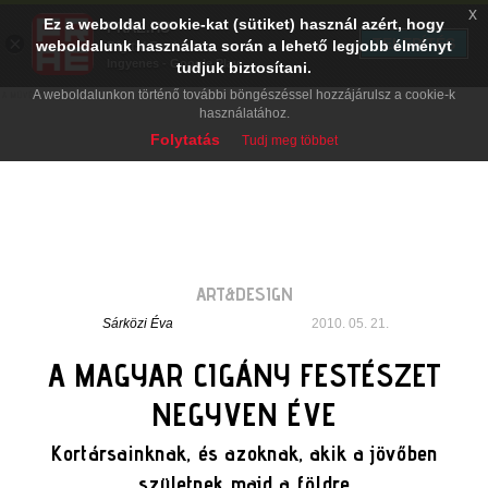
x
Ez a weboldal cookie-kat (sütiket) használ azért, hogy
PRAE.HU
×
TELEPÍTÉS
weboldalunk használata során a lehető legjobb élményt
Digital Evolution
Ingyenes - Google Play
tudjuk biztosítani.
A weboldalunkon történő további böngészéssel hozzájárulsz a cookie-k
használatához.
Folytatás
Tudj meg többet
ART&DESIGN
Sárközi Éva
2010. 05. 21.
A MAGYAR CIGÁNY FESTÉSZET
NEGYVEN ÉVE
Kortársainknak, és azoknak, akik a jövőben
születnek majd a földre