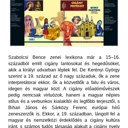
Szabolcsi Bence zenei lexikona már a 15–16.
századból említ cigány lantosokat és hegedűsöket,
akik a királyi udvarban léptek fel. De Kerényi György
szerint a 19. század az ő nagy századuk, ők a zene
interpretátorai ekkor, ők a közvetítők a falu és város,
idegen és magyar közt. A cigány előadóművészek
pedig nemcsak virtuózok, hanem a magyar népies
stílus és a verbunkos kialakítói és legfőbb terjesztői, s
Bihari János és Sárközy Ferenc európai hírű
zeneszerzők is. Ekkor, a 19. században, lángolt fel a
magyar és nemzetközi érdeklődés a cigány kultúra
iránt, s számos tudós társaság alakult a cigány nyelv