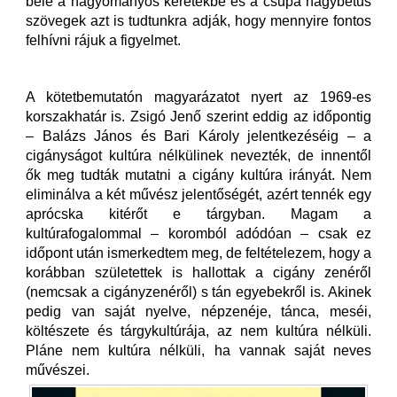
bele a hagyományos keretekbe és a csupa nagybetűs
szövegek azt is tudtunkra adják, hogy mennyire fontos
felhívni rájuk a figyelmet.
A kötetbemutatón magyarázatot nyert az 1969-es
korszakhatár is. Zsigó Jenő szerint eddig az időpontig
– Balázs János és Bari Károly jelentkezéséig – a
cigányságot kultúra nélkülinek nevezték, de innentől
ők meg tudták mutatni a cigány kultúra irányát. Nem
eliminálva a két művész jelentőségét, azért tennék egy
aprócska kitérőt e tárgyban. Magam a
kultúrafogalommal – koromból adódóan – csak ez
időpont után ismerkedtem meg, de feltételezem, hogy a
korábban születettek is hallottak a cigány zenéről
(nemcsak a cigányzenéről) s tán egyebekről is. Akinek
pedig van saját nyelve, népzenéje, tánca, meséi,
költészete és tárgykultúrája, az nem kultúra nélküli.
Pláne nem kultúra nélküli, ha vannak saját neves
művészei.