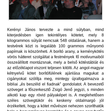
Kerényi János tervezte a mind súlyban, mind
kiterjedésben igen tekintélyes kötetet, mely 8
kilogrammos súlyát nemcsak 548 oldalának, hanem a
testvérek közt is legalább 100 grammos műnyomó
papírnak is köszönheti. A borító arany, a keménykötés
vörös hátteret szolgáltat a festmények fő motívumaiból
összeállított montázsnak, mely a belső kötéstáblát és
az előzéklapot viszont teljesen kitölti. Az angol-magyar
kétnyelvű kötet borítófülének ajánlása magukat a
cigányokat szólítja meg, mintegy újrafogalmazva a
bibliai „és beszéld el fiadnak” gondolatot. A bevezető
szöveget a főszerkesztő Zsigó Jenő jegyzi, s minden
alkotó kap egy rövid pályaképet is. A meglehetősen
széles szövegtükör és keskeny oldalmargó jól
érzékelteti, hogy a kötet művészei nehezen szoríthatók