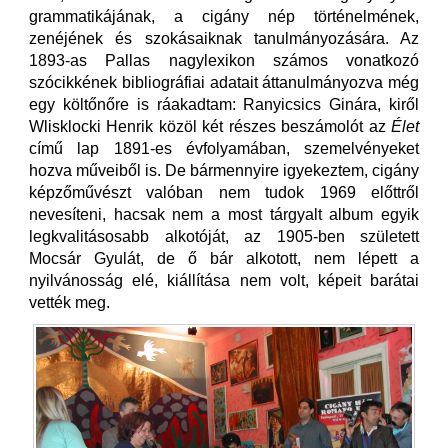
grammatikájának, a cigány nép történelmének,
zenéjének és szokásaiknak tanulmányozására. Az
1893-as Pallas nagylexikon számos vonatkozó
szócikkének bibliográfiai adatait áttanulmányozva még
egy költőnőre is ráakadtam: Ranyicsics Ginára, kiről
Wlisklocki Henrik közöl két részes beszámolót az
Élet
című lap 1891-es évfolyamában, szemelvényeket
hozva műveiből is. De bármennyire igyekeztem, cigány
képzőművészt valóban nem tudok 1969 előttről
nevesíteni, hacsak nem a most tárgyalt album egyik
legkvalitásosabb alkotóját, az 1905-ben született
Mocsár Gyulát, de ő bár alkotott, nem lépett a
nyilvánosság elé, kiállítása nem volt, képeit barátai
vették meg.