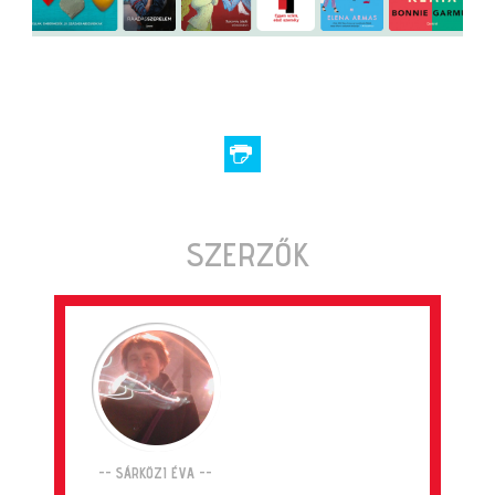
SZERZŐK
-- SÁRKÖZI ÉVA --