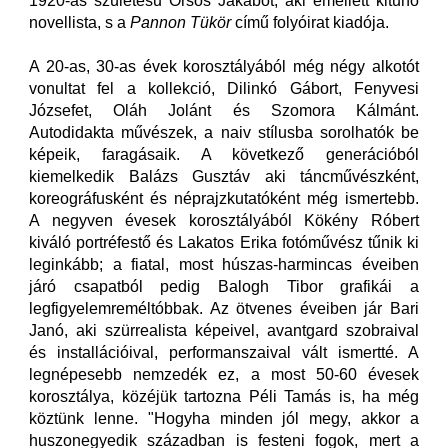
1920-as születésű Orsós Jakabot, aki emellett kitűnő
novellista, s a
Pannon Tükör
című folyóirat kiadója.
A 20-as, 30-as évek korosztályából még négy alkotót
vonultat fel a kollekció, Dilinkó Gábort, Fenyvesi
Józsefet, Oláh Jolánt és Szomora Kálmánt.
Autodidakta művészek, a naiv stílusba sorolhatók be
képeik, faragásaik. A következő generációból
kiemelkedik Balázs Gusztáv aki táncművészként,
koreográfusként és néprajzkutatóként még ismertebb.
A negyven évesek korosztályából Kökény Róbert
kiváló portréfestő és Lakatos Erika fotóművész tűnik ki
leginkább; a fiatal, most húszas-harmincas éveiben
járó csapatból pedig Balogh Tibor grafikái a
legfigyelemreméltóbbak. Az ötvenes éveiben jár Bari
Janó, aki szürrealista képeivel, avantgard szobraival
és installációival, performanszaival vált ismertté. A
legnépesebb nemzedék ez, a most 50-60 évesek
korosztálya, közéjük tartozna Péli Tamás is, ha még
köztünk lenne. "Hogyha minden jól megy, akkor a
huszonegyedik században is festeni fogok, mert a