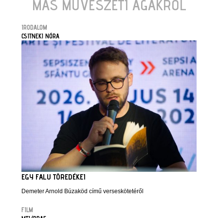
MÁS MŰVÉSZETI ÁGAKRÓL
IRODALOM
CSITNEKI NÓRA
EGY FALU TÖREDÉKEI
Demeter Arnold Búzaköd című verseskötetéről
FILM