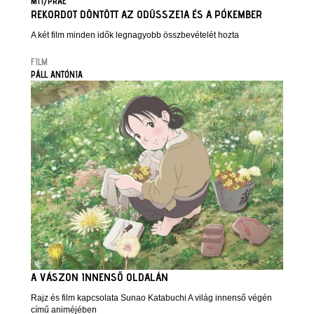
MTI/PRAE
REKORDOT DÖNTÖTT AZ ODÜSSZEIA ÉS A PÓKEMBER
A két film minden idők legnagyobb összbevételét hozta
FILM
PÁLL ANTÓNIA
A VÁSZON INNENSŐ OLDALÁN
Rajz és film kapcsolata Sunao Katabuchi A világ innenső végén
című animéjében