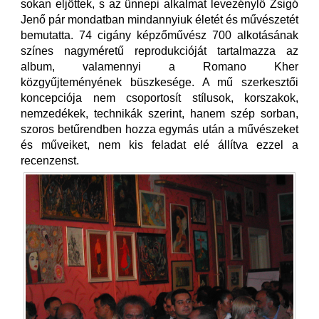
sokan eljöttek, s az ünnepi alkalmat levezénylő Zsigó
Jenő pár mondatban mindannyiuk életét és művészetét
bemutatta. 74 cigány képzőművész 700 alkotásának
színes nagyméretű reprodukcióját tartalmazza az
album, valamennyi a Romano Kher
közgyűjteményének büszkesége. A mű szerkesztői
koncepciója nem csoportosít stílusok, korszakok,
nemzedékek, technikák szerint, hanem szép sorban,
szoros betűrendben hozza egymás után a művészeket
és műveiket, nem kis feladat elé állítva ezzel a
recenzenst.