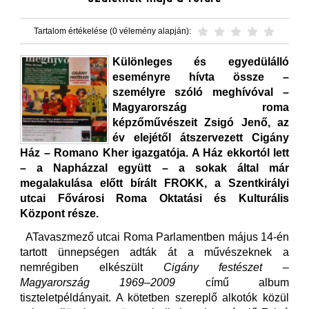
Tartalom értékelése (0 vélemény alapján):
Különleges és egyedülálló
eseményre hívta össze –
személyre szóló meghívóval –
Magyarország roma
képzőművészeit Zsigó Jenő, az
év elejétől átszervezett Cigány
Ház – Romano Kher igazgatója. A Ház ekkortól lett
– a Napházzal együtt – a sokak által már
megalakulása előtt bírált FROKK, a Szentkirályi
utcai Fővárosi Roma Oktatási és Kulturális
Központ része.
ATavaszmező utcai Roma Parlamentben május 14-én
tartott ünnepségen adták át a művészeknek a
nemrégiben elkészült
Cigány festészet –
Magyarország 1969–2009
című album
tiszteletpéldányait. A kötetben szereplő alkotók közül