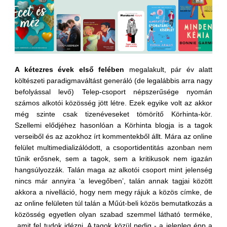
A kétezres évek első felében
megalakult, pár év alatt
költészeti paradigmaváltást generáló (de legalábbis arra nagy
befolyással levő) Telep-csoport népszerűsége nyomán
számos alkotói közösség jött létre. Ezek egyike volt az akkor
még szinte csak tizenéveseket tömörítő Körhinta-kör.
Szellemi elődjéhez hasonlóan a Körhinta blogja is a tagok
verseiből és az azokhoz írt kommentekből állt. Mára az online
felület multimedializálódott, a csoportidentitás azonban nem
tűnik erősnek, sem a tagok, sem a kritikusok nem igazán
hangsúlyozzák. Talán maga az alkotói csoport mint jelenség
nincs már annyira ‘a levegőben’, talán annak tagjai között
akkora a nivelláció, hogy nem megy rájuk a közös címke, de
az online felületen túl talán a Műút-beli közös bemutatkozás a
közösség egyetlen olyan szabad szemmel látható terméke,
amit fel tudok idézni. A tagok közül pedig - a jelenleg épp a