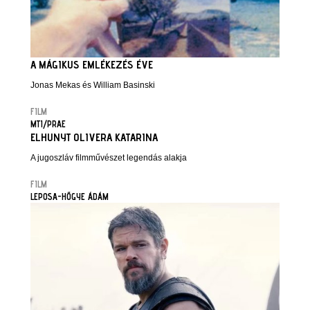
A MÁGIKUS EMLÉKEZÉS ÉVE
Jonas Mekas és William Basinski
FILM
MTI/PRAE
ELHUNYT OLIVERA KATARINA
A jugoszláv filmművészet legendás alakja
FILM
LEPOSA-HŐGYE ÁDÁM