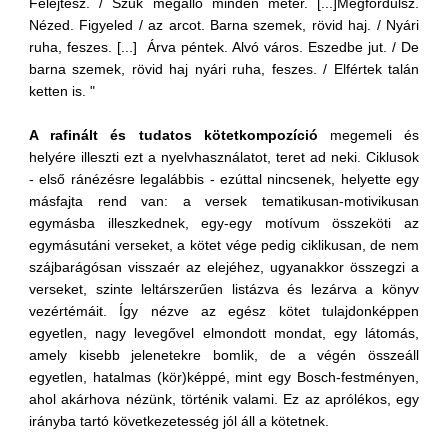
Felejtesz. / Szűk megálló minden méter. [...]Megfordulsz.
Nézed. Figyeled / az arcot. Barna szemek, rövid haj. / Nyári
ruha, feszes. [...] Árva péntek. Alvó város. Eszedbe jut. / De
barna szemek, rövid haj nyári ruha, feszes. / Elfértek talán
ketten is. "
A rafinált és tudatos kötetkompozíció
megemeli és
helyére illeszti ezt a nyelvhasználatot, teret ad neki. Ciklusok
- első ránézésre legalábbis - ezúttal nincsenek, helyette egy
másfajta rend van: a versek tematikusan-motivikusan
egymásba illeszkednek, egy-egy motívum összeköti az
egymásutáni verseket, a kötet vége pedig ciklikusan, de nem
szájbarágósan visszaér az elejéhez, ugyanakkor összegzi a
verseket, szinte leltárszerűen listázva és lezárva a könyv
vezértémáit. Így nézve az egész kötet tulajdonképpen
egyetlen, nagy levegővel elmondott mondat, egy látomás,
amely kisebb jelenetekre bomlik, de a végén összeáll
egyetlen, hatalmas (kör)képpé, mint egy Bosch-festményen,
ahol akárhova nézünk, történik valami. Ez az aprólékos, egy
irányba tartó következetesség jól áll a kötetnek.