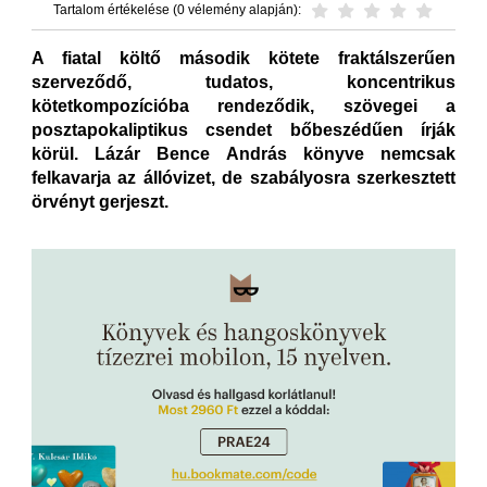
Tartalom értékelése (0 vélemény alapján):
A fiatal költő második kötete fraktálszerűen
szerveződő, tudatos, koncentrikus
kötetkompozícióba rendeződik, szövegei a
posztapokaliptikus csendet bőbeszédűen írják
körül. Lázár Bence András könyve nemcsak
felkavarja az állóvizet, de szabályosra szerkesztett
örvényt gerjeszt.