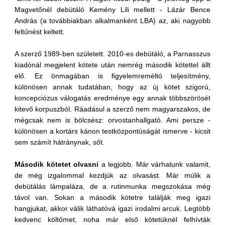
Magvetőnél debütáló Kemény Lili mellett - Lázár Bence
András (a továbbiakban alkalmanként LBA) az, aki nagyobb
feltűnést keltett.
A szerző 1989-ben született. 2010-es debütáló, a Parnasszus
kiadónál megjelent kötete után nemrég második kötettel állt
elő. Ez önmagában is figyelemreméltó teljesítmény,
különösen annak tudatában, hogy az új kötet szigorú,
koncepciózus válogatás eredménye egy annak többszörösét
kitevő korpuszból. Ráadásul a szerző nem magyarszakos, de
mégcsak nem is bölcsész: orvostanhallgató. Ami persze -
különösen a kortárs kánon testközpontúságát ismerve - kicsit
sem számít hátránynak, sőt.
Második kötetet olvasni
a legjobb. Már várhatunk valamit,
de még izgalommal kezdjük az olvasást. Már múlik a
debütálás lámpaláza, de a rutinmunka megszokása még
távol van. Sokan a második kötetre találják meg igazi
hangjukat, akkor válik láthatóvá igazi irodalmi arcuk. Legtöbb
kedvenc költőmet, noha már első kötetüknél felhívták