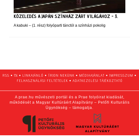
KÖZELEDÉS A JAPÁN SZÍNHÁZ ZÁRT VILÁGÁHOZ - 3.
A kabuki – (1. rész) folyóparti tánctól a színházi pokolig
RSS
•
1%
•
LINKAJÁNLÓ
•
ÍRJON NEKÜNK
•
MÉDIAAJÁNLAT
•
IMPRESSZUM
•
FELHASZNÁLÁSI FELTÉTELEK
•
ADATKEZELÉSI TÁJÉKOZTATÓ
A prae.hu művészeti portál és a Prae folyóirat kiadását,
működését a Magyar Kultúráért Alapítvány – Petőfi Kulturális
Ügynökség – támogatja.