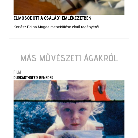
ELMOSÓDOTT A CSALÁDI EMLÉKEZETBEN
Kertész Edina Magda menekülése című regényéről
MÁS MŰVÉSZETI ÁGAKRÓL
FILM
PURKARTHOFER BENEDEK