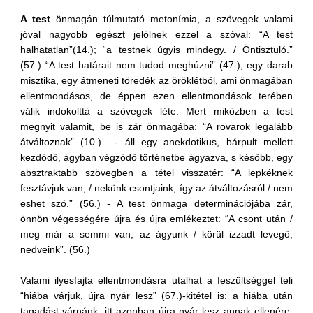
A test
önmagán túlmutató metonímia, a szövegek valami
jóval nagyobb egészt jelölnek ezzel a szóval: “A test
halhatatlan”(14.); “a testnek úgyis mindegy. / Öntisztuló.”
(57.) “A test határait nem tudod meghúzni” (47.), egy darab
misztika, egy átmeneti töredék az öröklétből, ami önmagában
ellentmondásos, de éppen ezen ellentmondások terében
válik indokolttá a szövegek léte. Mert miközben a test
megnyit valamit, be is zár önmagába: “A rovarok legalább
átváltoznak” (10.) - áll egy anekdotikus, bárpult mellett
kezdődő, ágyban végződő történetbe ágyazva, s később, egy
absztraktabb szövegben a tétel visszatér: “A lepkéknek
fesztávjuk van, / nekünk csontjaink, így az átváltozásról / nem
eshet szó.” (56.) - A test önmaga determinációjába zár,
önnön végességére újra és újra emlékeztet: “A csont után /
meg már a semmi van, az ágyunk / körül izzadt levegő,
nedveink”. (56.)
Valami ilyesfajta ellentmondásra utalhat a feszültséggel teli
“hiába várjuk, újra nyár lesz” (67.)-kitétel is: a hiába után
tagadást várnánk, itt azonban újra nyár lesz annak ellenére,