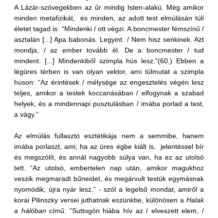
A Lázár-szövegekben az űr mindig Isten-alakú. Még amikor
minden metafizikát, és minden, az adott test elmúlásán túli
életet tagad is: “Mindenki / ott végzi. A boncmester fémszínű /
asztalán [...] Apa babonás. Legyint. / Nem hisz senkinek. Azt
mondja, / az ember tovább él. De a boncmester / tud
mindent. [...] Mindenkiből szimpla hús lesz.”(60.) Ebben a
légüres térben is van olyan vektor, ami túlmutat a szimpla
húson: “Az érintések / mélysége az engesztelés végén lesz
teljes, amikor a testek koccanásában / elfogynak a szabad
helyek, és a mindennapi pusztulásban / imába porlad a test,
a vágy.”
Az elmúlás fullasztó esztétikája nem a semmibe, hanem
imába porlaszt, ami, ha az üres égbe kiált is, jelentéssel bír
és megszólít, és annál nagyobb súlya van, ha ez az utolsó
tett. “Az utolsó, embertelen nap után, amikor magukhoz
veszik megmaradt bűneidet, és megárvult testük egymásnak
nyomódik, újra nyár lesz.” - szól a legelső mondat, amiről a
korai Pilinszky versei juthatnak eszünkbe, különösen a
Halak
a hálóban
című: ”Suttogón hiába hív az / elveszett elem, /