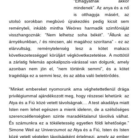
“Elhagyatnak akkor
mindenek”. Az anya és a nő
is otthagyja másért, az
utolsó sorokban megbúvó újrakezdés pedig kicsit sem
reményteli, inkább mintha Weöres harmadik szimfóniáját
visszhangoznák: “Nem lelhetsz soha békét”. “Állunk az
árnyékunkban, / és nincsen, aki magához szorítana” - ez az
elárvultság, reménytelenség lesz a kötet makacs
következetességgel körüljárt végkövetkezetetése. A mottótól
a zárlatig felemás apokalipszis-várással van dolgunk, amely
azonban nem jön el, “nem történik semmi”, és a kötet
tragédiája ez a semmi lesz, és az abba való beletörődés.
“Minket embereket nyomorunk ama véghetettetlenül drága
privilégiummal ajándékozott meg, hogy részesei lehetünk az
Atya és a Fiú közé vetett távolságnak.... A test akadálya miatt
Isten nem lehet egészen a mienk idelenn, de a szélsőséges
szerencsétlenségben szinte maradéktalanul távolivá válhat.
És számunkra ez a tökéletesség egyetlen földi lehetősége.”
Simone Weil az Univerzumot az Atya és a Fiú, Isten és Isten
közé vetett végtelen távolságként értelmezi, amely az ember