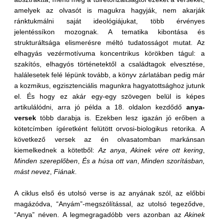
amelyek az olvasót is magukra hagyják, nem akarják
ránktukmálni saját ideológiájukat, több érvényes
jelentéssíkon mozognak. A tematika kibontása és
strukturáltsága elismerésre méltó tudatosságot mutat. Az
elhagyás vezérmotívuma koncentrikus körökben tágul: a
szakítós, elhagyós történetektől a családtagok elvesztése,
halálesetek felé lépünk tovább, a könyv zárlatában pedig már
a kozmikus, egzisztenciális magunkra hagyatottsághoz jutunk
el. És hogy ez akár egy-egy szövegen belül is képes
artikulálódni, arra jó példa a 18. oldalon kezdődő
anya-
versek
több darabja is. Ezekben lesz igazán jó erőben a
kötetcímben ígéretként felütött orvosi-biologikus retorika. A
következő versek az én olvasatomban markánsan
kiemelkednek a kötetből:
Az anya
,
Akinek vére ott kering
,
Minden szereplőben
,
És a húsa ott van
,
Minden szorításban,
mást nevez
,
Fiának
.
A ciklus első és utolsó verse is az anyának szól, az előbbi
magázódva, “Anyám”-megszólítással, az utolsó tegeződve,
“Anya” néven. A legmegragadóbb vers azonban az
Akinek