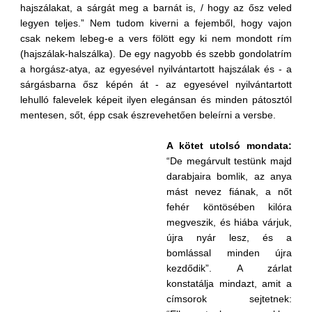
hajszálakat, a sárgát meg a barnát is, / hogy az ősz veled
legyen teljes.” Nem tudom kiverni a fejemből, hogy vajon
csak nekem lebeg-e a vers fölött egy ki nem mondott rím
(hajszálak-halszálka). De egy nagyobb és szebb gondolatrím
a horgász-atya, az egyesével nyilvántartott hajszálak és - a
sárgásbarna ősz képén át - az egyesével nyilvántartott
lehulló falevelek képeit ilyen elegánsan és minden pátosztól
mentesen, sőt, épp csak észrevehetően beleírni a versbe.
A kötet utolsó mondata:
“De megárvult testünk majd
darabjaira bomlik, az anya
mást nevez fiának, a nőt
fehér köntösében kilóra
megveszik, és hiába várjuk,
újra nyár lesz, és a
bomlással minden újra
kezdődik”. A zárlat
konstatálja mindazt, amit a
címsorok sejtetnek: