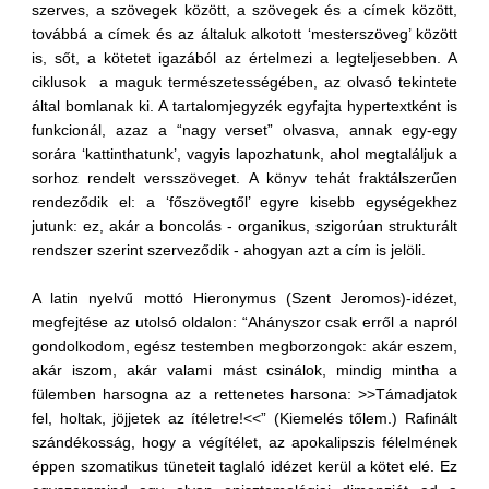
szerves, a szövegek között, a szövegek és a címek között,
továbbá a címek és az általuk alkotott ‘mesterszöveg’ között
is, sőt, a kötetet igazából az értelmezi a legteljesebben. A
ciklusok a maguk természetességében, az olvasó tekintete
által bomlanak ki. A tartalomjegyzék egyfajta hypertextként is
funkcionál, azaz a “nagy verset” olvasva, annak egy-egy
sorára ‘kattinthatunk’, vagyis lapozhatunk, ahol megtaláljuk a
sorhoz rendelt versszöveget. A könyv tehát fraktálszerűen
rendeződik el: a ‘főszövegtől’ egyre kisebb egységekhez
jutunk: ez, akár a boncolás - organikus, szigorúan strukturált
rendszer szerint szerveződik - ahogyan azt a cím is jelöli.
A latin nyelvű mottó Hieronymus (Szent Jeromos)-idézet,
megfejtése az utolsó oldalon: “Ahányszor csak erről a napról
gondolkodom, egész testemben megborzongok: akár eszem,
akár iszom, akár valami mást csinálok, mindig mintha a
fülemben harsogna az a rettenetes harsona: >>Támadjatok
fel, holtak, jöjjetek az ítéletre!<<” (Kiemelés tőlem.) Rafinált
szándékosság, hogy a végítélet, az apokalipszis félelmének
éppen szomatikus tüneteit taglaló idézet kerül a kötet elé. Ez