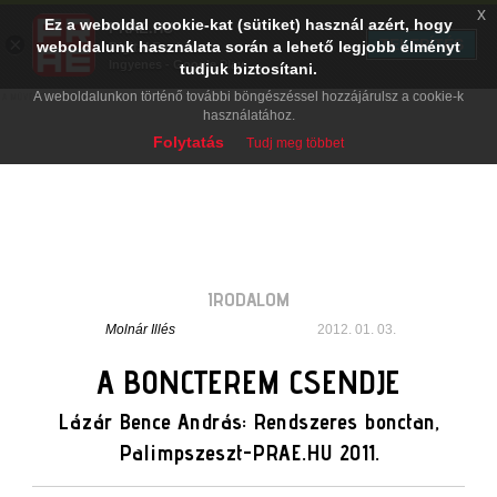
x
Ez a weboldal cookie-kat (sütiket) használ azért, hogy
PRAE.HU
×
TELEPÍTÉS
weboldalunk használata során a lehető legjobb élményt
Digital Evolution
Ingyenes - Google Play
tudjuk biztosítani.
A weboldalunkon történő további böngészéssel hozzájárulsz a cookie-k
használatához.
Folytatás
Tudj meg többet
IRODALOM
Molnár Illés
2012. 01. 03.
A BONCTEREM CSENDJE
Lázár Bence András: Rendszeres bonctan,
Palimpszeszt-PRAE.HU 2011.