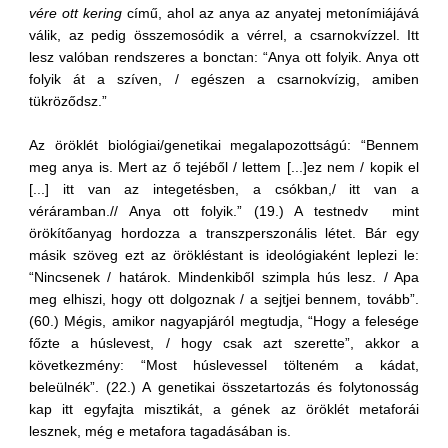
vére ott kering
című, ahol az anya az anyatej metonímiájává
válik, az pedig összemosódik a vérrel, a csarnokvízzel. Itt
lesz valóban rendszeres a bonctan: “Anya ott folyik. Anya ott
folyik át a szíven, / egészen a csarnokvízig, amiben
tükröződsz.”
Az öröklét biológiai/genetikai megalapozottságú: “Bennem
meg anya is. Mert az ő tejéből / lettem [...]ez nem / kopik el
[...] itt van az integetésben, a csókban,/ itt van a
véráramban.// Anya ott folyik.” (19.) A testnedv mint
örökítőanyag hordozza a transzperszonális létet. Bár egy
másik szöveg ezt az örökléstant is ideológiaként leplezi le:
“Nincsenek / határok. Mindenkiből szimpla hús lesz. / Apa
meg elhiszi, hogy ott dolgoznak / a sejtjei bennem, tovább”.
(60.) Mégis, amikor nagyapjáról megtudja, “Hogy a felesége
főzte a húslevest, / hogy csak azt szerette”, akkor a
következmény: “Most húslevessel tölteném a kádat,
beleülnék”. (22.) A genetikai összetartozás és folytonosság
kap itt egyfajta misztikát, a gének az öröklét metaforái
lesznek, még e metafora tagadásában is.