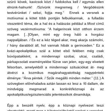
szúró kövek, kavicsok közt / fuldokolva kell / egymás ellen
élnünk-halnunk! /Szívünk megremeg. / Vergődésünk
testvérünket / sebzi, fojtja meg.“ Ennek a versnek a
motívumai a kötet több pontján felbukkannak, a fulladás
visszetérő téma, de a hal és a halászás például a
Most
című
szöveg vezérmotívuma: “A halgerincek közt otthon érzem
magam. [...]Olyan, mint egy öreg háló a horgász
nappalijában. / És ez a kéz téged akar, meg akarja számolni,
/ hány darabból áll, hol vannak hibák a gerinceden.” Ez a
kvázi-apokaliptikus szál a kötet első felében még csak
búvópatakként, a mindennapi szobai, utcai, családi,
párkapcsolati eseményekbe fűzve van jelen, egy-egy elvetett
félsorban, amelyekből a mindennapi szituációkat át- meg
átvérzi a kozmikus magárahagyatottság nagypénteki
élménye: “Árva péntek. / Szűk megálló minden méter.” (11.) A
szövegben előrehaladva aztán lassan ez lesz a fő dallam, de
mindvégig megmarad a konkrét/köznapi és az
apokaliptikus/egzisztenciális jelentéssíkok dinamikája.
Épp a beszélt nyelv, épp a köznapi nyelvezet teszi
absztrakttá, menti meg a túlretorizáltságtól ezeket a verseket,