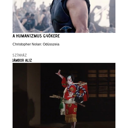
A HUMANIZMUS GYÖKERE
Christopher Nolan: Odüsszeia
SZÍNHÁZ
JÁMBOR ALIZ