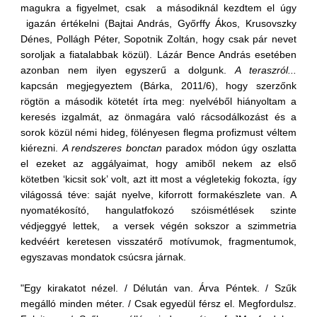
magukra a figyelmet, csak a másodiknál kezdtem el úgy
igazán értékelni (Bajtai András, Győrffy Ákos, Krusovszky
Dénes, Pollágh Péter, Sopotnik Zoltán, hogy csak pár nevet
soroljak a fiatalabbak közül). Lázár Bence András esetében
azonban nem ilyen egyszerű a dolgunk.
A teraszról...
kapcsán megjegyeztem (Bárka, 2011/6), hogy szerzőnk
rögtön a második kötetét írta meg: nyelvéből hiányoltam a
keresés izgalmát, az önmagára való rácsodálkozást és a
sorok közül némi hideg, fölényesen flegma profizmust véltem
kiérezni.
A rendszeres bonctan
paradox módon úgy oszlatta
el ezeket az aggályaimat, hogy amiből nekem az első
kötetben ‘kicsit sok’ volt, azt itt most a végletekig fokozta, így
világossá téve: saját nyelve, kiforrott formakészlete van. A
nyomatékosító, hangulatfokozó szóismétlések szinte
védjeggyé lettek, a versek végén sokszor a szimmetria
kedvéért keretesen visszatérő motívumok, fragmentumok,
egyszavas mondatok csúcsra járnak.
"Egy kirakatot nézel. / Délután van. Árva Péntek. / Szűk
megálló minden méter. / Csak egyedül férsz el. Megfordulsz.