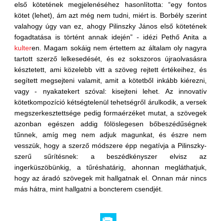
első kötetének megjelenéséhez hasonlította: “egy fontos
kötet (lehet), ám azt még nem tudni, miért is. Borbély szerint
valahogy úgy van ez, ahogy Pilinszky János első kötetének
fogadtatása is történt annak idején” - idézi Pethő Anita a
kulter
en. Magam sokáig nem értettem az általam oly nagyra
tartott szerző lelkesedését, és ez sokszoros újraolvasásra
késztetett, ami közelebb vitt a szöveg rejtett értékeihez, és
segített megsejteni valamit, amit a kötetből inkább kiérezni,
vagy - nyakatekert szóval: kisejteni lehet. Az innovatív
kötetkompozíció kétségtelenül tehetségről árulkodik, a versek
megszerkesztettsége pedig formaérzéket mutat, a szövegek
azonban egészen addig fölöslegesen bőbeszédűségnek
tűnnek, amíg meg nem adjuk magunkat, és észre nem
vesszük, hogy a szerző módszere épp negatívja a Pilinszky-
szerű sűrítésnek: a beszédkényszer elvisz az
ingerküszöbünkig, a tűréshatárig, ahonnan megláthatjuk,
hogy az áradó szövegek mit hallgatnak el. Onnan már nincs
más hátra, mint hallgatni a boncterem csendjét.