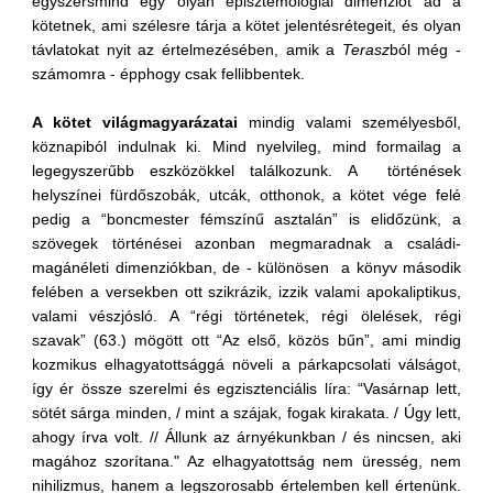
egyszersmind egy olyan episztemológiai dimenziót ad a
kötetnek, ami szélesre tárja a kötet jelentésrétegeit, és olyan
távlatokat nyit az értelmezésében, amik a
Terasz
ból még -
számomra - épphogy csak fellibbentek.
A kötet világmagyarázatai
mindig valami személyesből,
köznapiból indulnak ki. Mind nyelvileg, mind formailag a
legegyszerűbb eszközökkel találkozunk. A történések
helyszínei fürdőszobák, utcák, otthonok, a kötet vége felé
pedig a “boncmester fémszínű asztalán” is elidőzünk, a
szövegek történései azonban megmaradnak a családi-
magánéleti dimenziókban, de - különösen a könyv második
felében a versekben ott szikrázik, izzik valami apokaliptikus,
valami vészjósló. A “régi történetek, régi ölelések, régi
szavak” (63.) mögött ott “Az első, közös bűn”, ami mindig
kozmikus elhagyatottsággá növeli a párkapcsolati válságot,
így ér össze szerelmi és egzisztenciális líra: “Vasárnap lett,
sötét sárga minden, / mint a szájak, fogak kirakata. / Úgy lett,
ahogy írva volt. // Állunk az árnyékunkban / és nincsen, aki
magához szorítana." Az elhagyatottság nem üresség, nem
nihilizmus, hanem a legszorosabb értelemben kell értenünk.