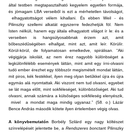
által testben megtapasztalható kegyelem egyetlen formája,
és jómagam LBA verseiből is ezt a mérhetetlen távolságot,
elhagyatottságot vélem kihallani. És ebben Weil - és
Pilinszky szellemi alkatát egyszerre fedezhetjük föl. Nem
Isten nélküli, hanem egy általa elhagyatott világot ír le: és a
verseiben is hangsúlyosabbnak érzem azt, amit
bőbeszédűségében elhallgat, mint azt, amit leír. Körülír.
Körül-körül, de folyamatosan emelkedve, spirálisan. “Aki
végigjárja iskoláit, az nem érez nagyobb különbséget a
legkülönfélébb események láttán, mint amit egy írni-olvasni
tudó ember érezhet egy többször megismételt mondat láttán,
mit piros, kék festékkel, ilyen meg olyan betűkkel újra és újra
egymás alá nyomtattak. Aki viszont nem tud olvasni, egyebet
se lát maga előtt, mint sokféleséget, különbözőséget. Aki tud
olvasni, annak számára a külsőséges sokféleség elenyészik,
mivel a mondat maga mindig ugyanaz.” (58. o.) Lázár
Bence András második kötete ilyen értelemben végig olvas.
A könyvbemutatón
Borbély Szilárd egy nagy költészet
színrelépését jelentette be, a
Rendszeres bonctan
t Pilinszky