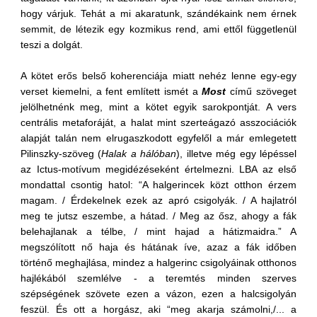
hogy várjuk. Tehát a mi akaratunk, szándékaink nem érnek
semmit, de létezik egy kozmikus rend, ami ettől függetlenül
teszi a dolgát.
A kötet erős belső koherenciája miatt nehéz lenne egy-egy
verset kiemelni, a fent említett ismét a
Most
című szöveget
jelölhetnénk meg, mint a kötet egyik sarokpontját. A vers
centrális metaforáját, a halat mint szerteágazó asszociációk
alapját talán nem elrugaszkodott egyfelől a már emlegetett
Pilinszky-szöveg (
Halak a hálóban
), illetve még egy lépéssel
az Ictus-motívum megidézéseként értelmezni. LBA az első
mondattal csontig hatol: “A halgerincek közt otthon érzem
magam. / Érdekelnek ezek az apró csigolyák. / A hajlatról
meg te jutsz eszembe, a hátad. / Meg az ősz, ahogy a fák
belehajlanak a télbe, / mint hajad a hátizmaidra.” A
megszólított nő haja és hátának íve, azaz a fák időben
történő meghajlása, mindez a halgerinc csigolyáinak otthonos
hajlékából szemlélve - a teremtés minden szerves
szépségének szövete ezen a vázon, ezen a halcsigolyán
feszül. És ott a horgász, aki “meg akarja számolni,/... a