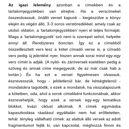
Az igazi lelemény
azonban a címekben és a
tartalomjegyzékben van elrejtve. Ha a verscímeket
összeolvassuk, önálló verset kapunk - kiegészülve a könyv
elején és végén álló, 3-3 soros verstöredékkel, amely csak az
utolsó oldalon, a ‘tartalomjegyzékben’ nyeri el teljes formáját.
Maga a ‘tartalomjegyzék’ szó nem is szerepel sehol, helyette
ennyi áll:
Rendszeres bonctan
. Így ez a címekből
összeillesztett vers lesz a kötet címadó verse is, a címadó
vers pedig új jelentést nyer, hiszen annak sorai mind egy-egy
vers címét is adják. (A nyitó- és záróversek esetében pedig a
szöveg és annak címe megegyezik, de ez már csak hab a
tortán.) És ha ezt a verset figyelmesen olvassuk,
észrevesszük, hogy - jelöletlenül bár, de kétségtelenül -
mondatokra tagolódik, s ezek a mondatok, ha visszalapozunk
a kötetben, oda, ahol a sorok címekként funkcionálnak, akkor
észrevehetjük, hogy ezek a versek egy-egy tematikus
blokkot, kvázi ciklust alkotnak. A címek egymásba
kapaszkodása ráadásul egyáltalán nem hat erőltetetten,
tehát tényleg vállalható címek: az alattuk álló versek az adott
fragmentumot fejtik ki, van kapcsolat, méghozzá finom és