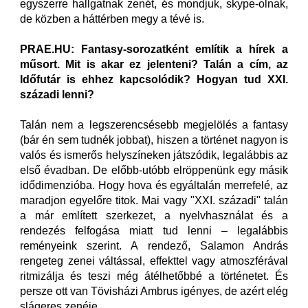
egyszerre hallgatnak zenét, és mondjuk, skype-olnak,
de közben a háttérben megy a tévé is.
PRAE.HU: Fantasy-sorozatként említik a hírek a
műsort. Mit is akar ez jelenteni? Talán a cím, az
Időfutár is ehhez kapcsolódik? Hogyan tud XXI.
századi lenni?
Talán nem a legszerencsésebb megjelölés a fantasy
(bár én sem tudnék jobbat), hiszen a történet nagyon is
valós és ismerős helyszíneken játszódik, legalábbis az
első évadban. De előbb-utóbb elröppenünk egy másik
idődimenzióba. Hogy hova és egyáltalán merrefelé, az
maradjon egyelőre titok. Mai vagy "XXI. századi" talán
a már említett szerkezet, a nyelvhasználat és a
rendezés felfogása miatt tud lenni – legalábbis
reményeink szerint. A rendező, Salamon András
rengeteg zenei váltással, effekttel vagy atmoszférával
ritmizálja és teszi még átélhetőbbé a történetet. És
persze ott van Tövisházi Ambrus igényes, de azért elég
slágeres zenéje.