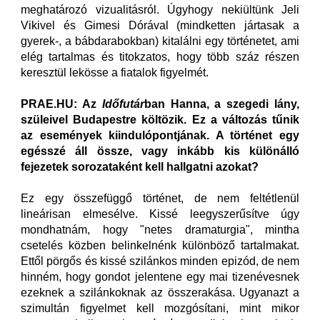
meghatározó vizualitásról. Úgyhogy nekiültünk Jeli
Vikivel és Gimesi Dórával (mindketten jártasak a
gyerek-, a bábdarabokban) kitalálni egy történetet, ami
elég tartalmas és titokzatos, hogy több száz részen
keresztül lekösse a fiatalok figyelmét.
PRAE.HU: Az
Időfutár
ban Hanna, a szegedi lány,
szüleivel Budapestre költözik. Ez a változás tűnik
az események kiindulópontjának. A történet egy
egésszé áll össze, vagy inkább kis különálló
fejezetek sorozataként kell hallgatni azokat?
Ez egy összefüggő történet, de nem feltétlenül
lineárisan elmesélve. Kissé leegyszerűsítve úgy
mondhatnám, hogy "netes dramaturgia", mintha
csetelés közben belinkelnénk különböző tartalmakat.
Ettől pörgős és kissé szilánkos minden epizód, de nem
hinném, hogy gondot jelentene egy mai tizenévesnek
ezeknek a szilánkoknak az összerakása. Ugyanazt a
szimultán figyelmet kell mozgósítani, mint mikor