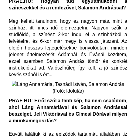
PRAE.HU: Hogyan tud együttműködni a
színészekkel és a rendezővel, Salamon Andrással?
Meg kellett tanulnom, hogy ez nagyon más, mint a
színház, itt nincs idő elemezgetni. Nagyon szűk a
stúdióidő, a színész 2-kor indul el a színházból a
felvételre, és 6-kor már megy is vissza játszani. Az
elején hosszas fejtegetésekbe bonyolódtam, minden
jelenet értelmezését Ádámnál és Évánál kezdtem,
ezzel szemben Salamon András tömör és konkrét
instrukciókat ad. Valószínűleg így kell, a jó színész
kevés szóból is ért...
PRAE.HU: Erről szól a fenti kép, ha nem csalódom,
ahol Láng Annamáriával és Salamon Andrással
beszélget. Jeli Viktóriával és Gimesi Dórával milyen
a munkamegosztás?
Együtt találjuk ki az epizódok tartalmát, általában tíz