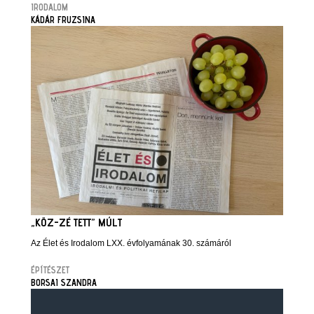
IRODALOM
KÁDÁR FRUZSINA
„KÖZ-ZÉ TETT” MÚLT
Az Élet és Irodalom LXX. évfolyamának 30. számáról
ÉPÍTÉSZET
BORSAI SZANDRA