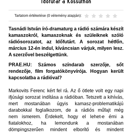
Időfutár a Kossuthon
Tartalom értékelése (0 vélemény alapján):
Tasnádi István író-dramaturg a rádió számára készít
kamaszokról, kamaszoknak és szüleiknek szóló
rádiósorozatot, az Időfutárt. A sorozat hétfőn,
március 12-én indul, kíváncsian várjuk, milyen lesz.
A szerzővel beszélgettünk.
PRAE.HU: Számos színdarab szerzője, sőt
rendezője, film forgatókönyvírója. Hogyan került
kapcsolatba a rádióval?
Markovits Ferenc kért fel rá. Az ő ötlete volt egy napi
ifjúsági sorozat indítása a rádióban. Tetszett a kihívás,
mert mostanában úgyis kamasz-problematikájú
darabokkal foglalkozom, de a rádiós műfajt még
nem ismerem. Érdekelt, hogy el lehet-e érni a
fiatalokhoz, ha lemondunk a mostanában
dömpingszerűen mindent elborító és mindent