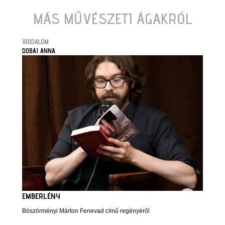
MÁS MŰVÉSZETI ÁGAKRÓL
IRODALOM
DOBAI ANNA
EMBERLÉNY
Böszörményi Márton Fenevad című regényéről