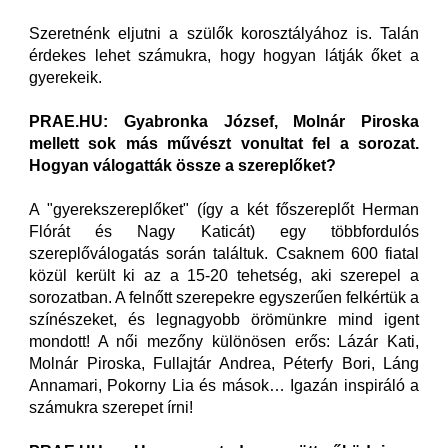
Szeretnénk eljutni a szülők korosztályához is. Talán
érdekes lehet számukra, hogy hogyan látják őket a
gyerekeik.
PRAE.HU: Gyabronka József, Molnár Piroska
mellett sok más művészt vonultat fel a sorozat.
Hogyan válogatták össze a szereplőket?
A "gyerekszereplőket" (így a két főszereplőt Herman
Flórát és Nagy Katicát) egy többfordulós
szereplőválogatás során találtuk. Csaknem 600 fiatal
közül került ki az a 15-20 tehetség, aki szerepel a
sorozatban. A felnőtt szerepekre egyszerűen felkértük a
színészeket, és legnagyobb örömünkre mind igent
mondott! A női mezőny különösen erős: Lázár Kati,
Molnár Piroska, Fullajtár Andrea, Péterfy Bori, Láng
Annamari, Pokorny Lia és mások… Igazán inspiráló a
számukra szerepet írni!