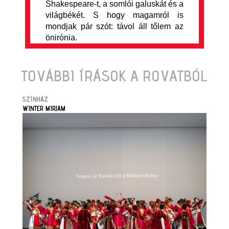
Shakespeare-t, a somlói galuskát és a
világbékét. S hogy magamról is
mondjak pár szót: távol áll tőlem az
önirónia.
TOVÁBBI ÍRÁSOK A ROVATBÓL
SZÍNHÁZ
WINTER MIRJAM