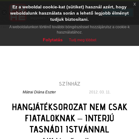
x
Ez a weboldal cookie-kat (sütiket) használ azért, hogy
PRAE.HU
×
TELEPÍTÉS
weboldalunk használata során a lehető legjobb élményt
Digital Evolution
Ingyenes - Google Play
tudjuk biztosítani.
A weboldalunkon történő további böngészéssel hozzájárulsz a cookie-k
használatához.
Folytatás
Tudj meg többet
SZÍNHÁZ
Mátrai Diána Eszter
2012. 03. 11.
HANGJÁTÉKSOROZAT NEM CSAK
FIATALOKNAK – INTERJÚ
TASNÁDI ISTVÁNNAL