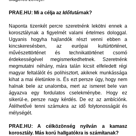
PRAE.HU: Mi a célja az
Időfutár
nak?
Naponta tizenkét percre szeretnénk lekötni ennek a
korosztálynak a figyelmét valami értelmes dologgal.
Ugyanis hogyha hajlandók részt venni ebben a
kincskeresésben, az európai kultúrtörténet,
művészettörténet és technikatörténet csomó
érdekességével megismerkedhetnek. Szeretnénk
megmutatni néhány, mára talán kicsit elfeledett régi
magyar feltalálót és polihisztort, akiknek munkássága
kihat a mai életünkre is. És ezt persze úgy, hogy nem
halnak bele az unalomba, mert az ismeret bele van
ágyazva egy fordulatos cselekménybe. Hogy ez
sikerül-e, persze nagy kérdés. De ez az ambíciónk.
Átélhetővé tenni számukra az idő folytonosságát és
mélységét.
PRAE.HU: A célközönség nyilván a kamasz
korosztály. Más korú hallgatókra is számítanak?