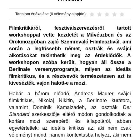
Tartalom értékelése (0 vélemény alapján):
Filmkritikáról, fesztiválszervezésről tartott
workshoppal vette kezdetét a Művészben és az
Örökmozgóban zajló Szemrevaló Filmfesztivál, ami
során a legfrissebb német, osztrák és svájci
alkotásokat tekinthetik meg az érdeklődők. A
workshopon szóba került, hogyan áll össze a
Berlinale versenyprogramja, milyen az ideális
filmkritikus, és a résztvevők természetesen azt is
kivesézték, vajon halott-e a mozi.
Habár a három előadó, Andreas Maurer svájci
filmkritikus, Nikolaj Nikitin, a Berlinare kurátora,
valamint Dominik Kamalzadeh, az osztrák
Der
Standard
szerkesztője eltérő módon gondolkodtak a
kortárs mozi szerepéről és állapotáról, abban
egyetértettek: az ideális kritikus az, aki nem csak
véleményt mond, hanem kontextusba helyez, aki nem