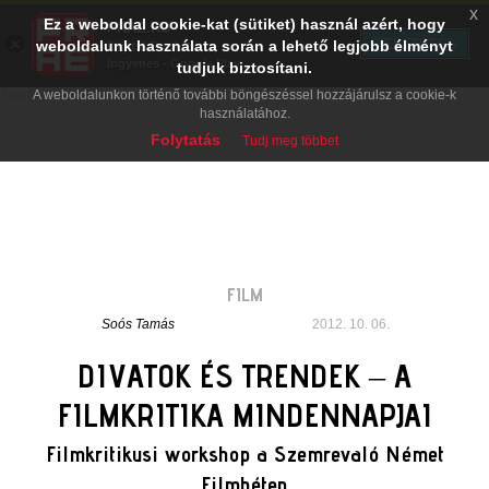
x
Ez a weboldal cookie-kat (sütiket) használ azért, hogy
PRAE.HU
×
TELEPÍTÉS
weboldalunk használata során a lehető legjobb élményt
Digital Evolution
Ingyenes - Google Play
tudjuk biztosítani.
A weboldalunkon történő további böngészéssel hozzájárulsz a cookie-k
használatához.
Folytatás
Tudj meg többet
FILM
Soós Tamás
2012. 10. 06.
DIVATOK ÉS TRENDEK – A
FILMKRITIKA MINDENNAPJAI
Filmkritikusi workshop a Szemrevaló Német
Filmhéten