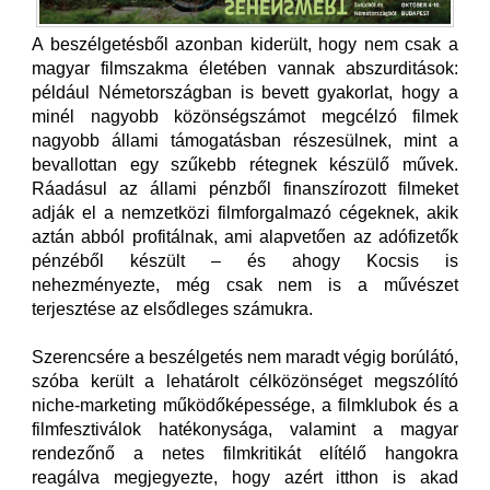
A beszélgetésből azonban kiderült, hogy nem csak a
magyar filmszakma életében vannak abszurditások:
például Németországban is bevett gyakorlat, hogy a
minél nagyobb közönségszámot megcélzó filmek
nagyobb állami támogatásban részesülnek, mint a
bevallottan egy szűkebb rétegnek készülő művek.
Ráadásul az állami pénzből finanszírozott filmeket
adják el a nemzetközi filmforgalmazó cégeknek, akik
aztán abból profitálnak, ami alapvetően az adófizetők
pénzéből készült – és ahogy Kocsis is
nehezményezte, még csak nem is a művészet
terjesztése az elsődleges számukra.
Szerencsére a beszélgetés nem maradt végig borúlátó,
szóba került a lehatárolt célközönséget megszólító
niche-marketing működőképessége, a filmklubok és a
filmfesztiválok hatékonysága, valamint a magyar
rendezőnő a netes filmkritikát elítélő hangokra
reagálva megjegyezte, hogy azért itthon is akad