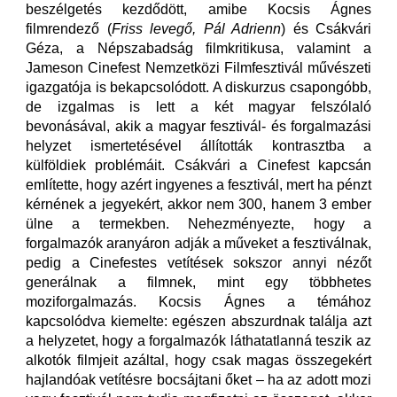
beszélgetés kezdődött, amibe Kocsis Ágnes
filmrendező (
Friss levegő, Pál Adrienn
) és Csákvári
Géza, a Népszabadság filmkritikusa, valamint a
Jameson Cinefest Nemzetközi Filmfesztivál művészeti
igazgatója is bekapcsolódott. A diskurzus csapongóbb,
de izgalmas is lett a két magyar felszólaló
bevonásával, akik a magyar fesztivál- és forgalmazási
helyzet ismertetésével állították kontrasztba a
külföldiek problémáit. Csákvári a Cinefest kapcsán
említette, hogy azért ingyenes a fesztivál, mert ha pénzt
kérnének a jegyekért, akkor nem 300, hanem 3 ember
ülne a termekben. Nehezményezte, hogy a
forgalmazók aranyáron adják a műveket a fesztiválnak,
pedig a Cinefestes vetítések sokszor annyi nézőt
generálnak a filmnek, mint egy többhetes
moziforgalmazás. Kocsis Ágnes a témához
kapcsolódva kiemelte: egészen abszurdnak találja azt
a helyzetet, hogy a forgalmazók láthatatlanná teszik az
alkotók filmjeit azáltal, hogy csak magas összegekért
hajlandóak vetítésre bocsájtani őket – ha az adott mozi