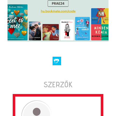
SZERZŐK