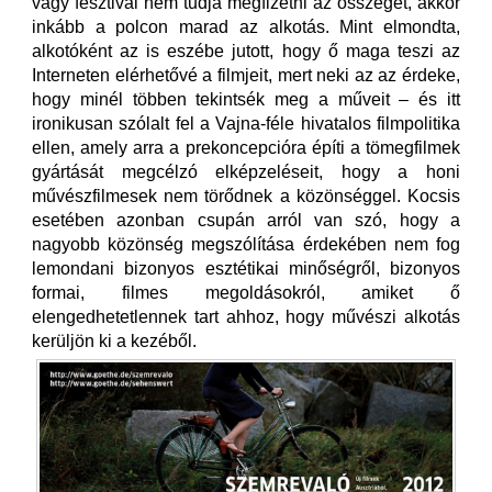
vagy fesztivál nem tudja megfizetni az összeget, akkor
inkább a polcon marad az alkotás. Mint elmondta,
alkotóként az is eszébe jutott, hogy ő maga teszi az
Interneten elérhetővé a filmjeit, mert neki az az érdeke,
hogy minél többen tekintsék meg a műveit – és itt
ironikusan szólalt fel a Vajna-féle hivatalos filmpolitika
ellen, amely arra a prekoncepcióra építi a tömegfilmek
gyártását megcélzó elképzeléseit, hogy a honi
művészfilmesek nem törődnek a közönséggel. Kocsis
esetében azonban csupán arról van szó, hogy a
nagyobb közönség megszólítása érdekében nem fog
lemondani bizonyos esztétikai minőségről, bizonyos
formai, filmes megoldásokról, amiket ő
elengedhetetlennek tart ahhoz, hogy művészi alkotás
kerüljön ki a kezéből.