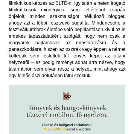
filmkritikus képzés az ELTÉ-n, így talán a neten írogató
filmkritikusok mindegyike sem feltétlenül csupán
önjelölt, minden szakmaiságot nélkülöző blogger,
ahogy azt a többi résztvevő sugallta. Mindenesetre a
fesztiválkurátorok életébe való bepillantáson kívül az is
érdekes tapasztalatként szolgált, hogy nem csak a
magyarok hajlamosak az önostorozásra és a
panaszkodásra, hiszen az osztrák vagy éppen a német
kollégák sem festettek túl fényes képet az ottani
helyzetről – ez pedig reményt adhat arra nézve, hogy
talán itthon sem olyan rossz a helyzet, mint ahogy azt
egy felhős őszi délutánon látni szoktuk.