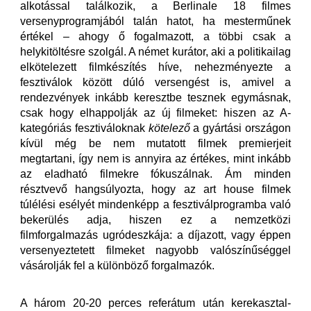
alkotással találkozik, a Berlinale 18 filmes
versenyprogramjából talán hatot, ha mesterműnek
értékel – ahogy ő fogalmazott, a többi csak a
helykitöltésre szolgál. A német kurátor, aki a politikailag
elkötelezett filmkészítés híve, nehezményezte a
fesztiválok között dúló versengést is, amivel a
rendezvények inkább keresztbe tesznek egymásnak,
csak hogy elhappolják az új filmeket: hiszen az A-
kategóriás fesztiváloknak
kötelező
a gyártási országon
kívül még be nem mutatott filmek premierjeit
megtartani, így nem is annyira az értékes, mint inkább
az eladható filmekre fókuszálnak. Ám minden
résztvevő hangsúlyozta, hogy az art house filmek
túlélési esélyét mindenképp a fesztiválprogramba való
bekerülés adja, hiszen ez a nemzetközi
filmforgalmazás ugródeszkája: a díjazott, vagy éppen
versenyeztetett filmeket nagyobb valószínűséggel
vásárolják fel a különböző forgalmazók.
A három 20-20 perces referátum után kerekasztal-