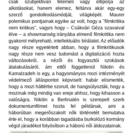
csak szubjektívan felemeli vagy eltiporja az
alkotásokat, hanem elemez, feltárva akár egy-egy
szerző gondolkodásmódját, világképét. Maurer
polemikus pontjainak egyike az volt, hogy a "filmkritika
nem kritikus", vagyis hogy – Csákvári Géza szavaival
élve – a showmanség irányába elmenő filmkritika nem
gyakorol mélyreható, intellektuális bírálatot. Az előadók
nagy része egyetértett abban, hogy a filmkritikusok
nagy része nem vesz tudomást a digitalizáció hozta
változásokról, a nézői és fogyasztói szokások
átalakulásáról, ám ettől függetlenül Nikitin és
Kamalzadeh is egy, a hagyományos mozi intézményét
védelmező álláspontot képviselt: habár elismerték,
hogy a mozi háttérbe szorult, de hangsúlyozták, hogy a
mozinak még mindig van ereje ahhoz, hogy kihasson a
valóságra. Nikitin a Berlinalén is szerepelt szerb
dokumentumfilmet hozta fel példának, ami a
háborúban megerőszakolt nők történetét bemutatva
érte el, hogy a korábban tagadásba burkolózó kormány
végül járadékot folyósítson a háború női áldozatainak.