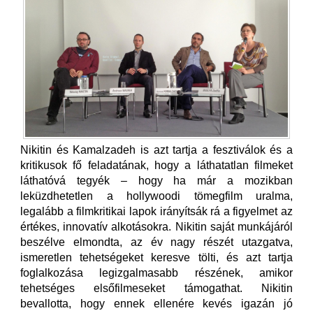
Nikitin és Kamalzadeh is azt tartja a fesztiválok és a
kritikusok fő feladatának, hogy a láthatatlan filmeket
láthatóvá tegyék – hogy ha már a mozikban
leküzdhetetlen a hollywoodi tömegfilm uralma,
legalább a filmkritikai lapok irányítsák rá a figyelmet az
értékes, innovatív alkotásokra. Nikitin saját munkájáról
beszélve elmondta, az év nagy részét utazgatva,
ismeretlen tehetségeket keresve tölti, és azt tartja
foglalkozása legizgalmasabb részének, amikor
tehetséges elsőfilmeseket támogathat. Nikitin
bevallotta, hogy ennek ellenére kevés igazán jó