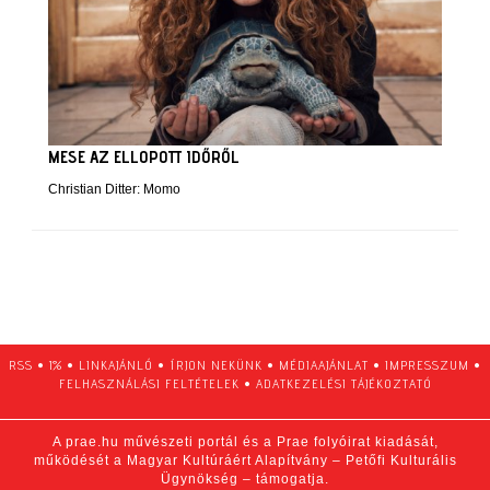
MESE AZ ELLOPOTT IDŐRŐL
Christian Ditter: Momo
RSS
•
1%
•
LINKAJÁNLÓ
•
ÍRJON NEKÜNK
•
MÉDIAAJÁNLAT
•
IMPRESSZUM
•
FELHASZNÁLÁSI FELTÉTELEK
•
ADATKEZELÉSI TÁJÉKOZTATÓ
A prae.hu művészeti portál és a Prae folyóirat kiadását,
működését a Magyar Kultúráért Alapítvány – Petőfi Kulturális
Ügynökség – támogatja.