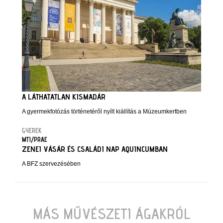
A LÁTHATATLAN KISMADÁR
A gyermekfotózás történetéről nyílt kiállítás a Múzeumkertben
GYEREK
MTI/PRAE
ZENEI VÁSÁR ÉS CSALÁDI NAP AQUINCUMBAN
A BFZ szervezésében
MÁS MŰVÉSZETI ÁGAKRÓL