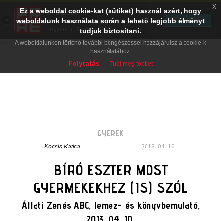
x
Ez a weboldal cookie-kat (sütiket) használ azért, hogy
PRAE.HU
×
TELEPÍTÉS
weboldalunk használata során a lehető legjobb élményt
Digital Evolution
Ingyenes - Google Play
tudjuk biztosítani.
A weboldalunkon történő további böngészéssel hozzájárulsz a cookie-k
használatához.
Folytatás
Tudj meg többet
GYEREK
Kocsis Katica
2013. 04. 16.
BÍRÓ ESZTER MOST
GYERMEKEKHEZ (IS) SZÓL
Állati Zenés ABC, lemez- és könyvbemutató,
2013. 04. 10.