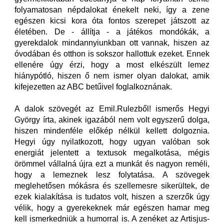
folyamatosan népdalokat énekelt neki, így a zene
egészen kicsi kora óta fontos szerepet játszott az
életében. De - állítja - a játékos mondókák, a
gyerekdalok mindannyiunkban ott vannak, hiszen az
óvodában és otthon is sokszor hallottuk ezeket. Ennek
ellenére úgy érzi, hogy a most elkészült lemez
hiánypótló, hiszen ő nem ismer olyan dalokat, amik
kifejezetten az ABC betűivel foglalkoznának.
A dalok szövegét az Emil.Rulezből! ismerős Hegyi
György írta, akinek igazából nem volt egyszerű dolga,
hiszen mindenféle előkép nélkül kellett dolgoznia.
Hegyi úgy nyilatkozott, hogy ugyan valóban sok
energiát jelentett a textusok megalkotása, mégis
örömmel vállalná újra ezt a munkát és nagyon reméli,
hogy a lemeznek lesz folytatása. A szövegek
meglehetősen mókásra és szellemesre sikerültek, de
ezek kialakítása is tudatos volt, hiszen a szerzők úgy
vélik, hogy a gyerekeknek már egészen hamar meg
kell ismerkedniük a humorral is. A zenéket az Artisjus-