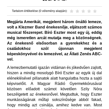
Tartalom értékelése (0 vélemény alapján):
Megjárta Amerikát, megjelent három önálló lemeze,
volt a Klezmer Band énekesnője, eljátszott számos
musical főszerepet. Bíró Eszter most egy új, eddig
még ismeretlen arcát mutatja meg a közönségnek.
Az énekesnő elsősorban a gyerekekhez és a
családokhoz szól újonnan megjelent
képeskönyvével és lemezével, az Állati Zenés ABC-
vel.
A lemezbemutató igazán vidáman és jókedvűen zajlott,
hiszen a mindig mosolygó Bíró Eszter az egyik új dal
eléneklésével pillanatok alatt hangulatba hozta a sajtó
képviselőit. A Magyar Rádió Gyermekkórusával
közösen előadott számot követően Szily Nóra
beszélgetett az énekesnővel. Megtudtuk, hogy Eszter
munkásságának műfaji sokszínűsége abból fakad,
hogy mindig azt csinálja, amihez kedve van. Most