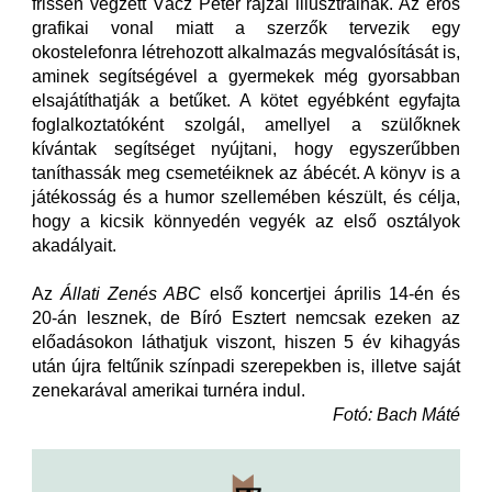
frissen végzett Vácz Péter rajzai illusztrálnak. Az erős
grafikai vonal miatt a szerzők tervezik egy
okostelefonra létrehozott alkalmazás megvalósítását is,
aminek segítségével a gyermekek még gyorsabban
elsajátíthatják a betűket. A kötet egyébként egyfajta
foglalkoztatóként szolgál, amellyel a szülőknek
kívántak segítséget nyújtani, hogy egyszerűbben
taníthassák meg csemetéiknek az ábécét. A könyv is a
játékosság és a humor szellemében készült, és célja,
hogy a kicsik könnyedén vegyék az első osztályok
akadályait.
Az
Állati Zenés ABC
első koncertjei április 14-én és
20-án lesznek, de Bíró Esztert nemcsak ezeken az
előadásokon láthatjuk viszont, hiszen 5 év kihagyás
után újra feltűnik színpadi szerepekben is, illetve saját
zenekarával amerikai turnéra indul.
Fotó: Bach Máté