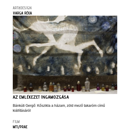
ART&DESIGN
VARGA RÉKA
AZ EMLÉKEZET INGAMOZGÁSA
Bánkúti Gergő: Kőszikla a házam, zöld mező takaróm című
kiállításáról
FILM
MTI/PRAE