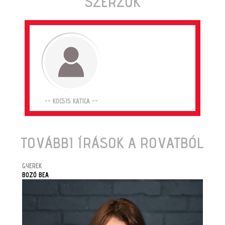
SZERZŐK
-- KOCSIS KATICA --
TOVÁBBI ÍRÁSOK A ROVATBÓL
GYEREK
BOZÓ BEA