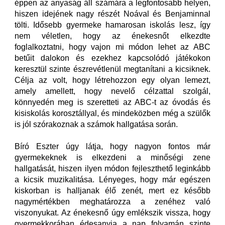
éppen az anyaság áll számára a legfontosabb helyen,
hiszen idejének nagy részét Noával és Benjaminnal
tölti. Idősebb gyermeke hamarosan iskolás lesz, így
nem véletlen, hogy az énekesnőt elkezdte
foglalkoztatni, hogy vajon mi módon lehet az ABC
betűit dalokon és ezekhez kapcsolódó játékokon
keresztül szinte észrevétlenül megtanítani a kicsiknek.
Célja az volt, hogy létrehozzon egy olyan lemezt,
amely amellett, hogy nevelő célzattal szolgál,
könnyedén meg is szeretteti az ABC-t az óvodás és
kisiskolás korosztállyal, és mindeközben még a szülők
is jól szórakoznak a számok hallgatása során.
Bíró Eszter úgy látja, hogy nagyon fontos már
gyermekeknek is elkezdeni a minőségi zene
hallgatását, hiszen ilyen módon fejleszthető leginkább
a kicsik muzikalitása. Lényeges, hogy már egészen
kiskorban is halljanak élő zenét, mert ez később
nagymértékben meghatározza a zenéhez való
viszonyukat. Az énekesnő úgy emlékszik vissza, hogy
gyermekkorában édesanyja a nap folyamán szinte