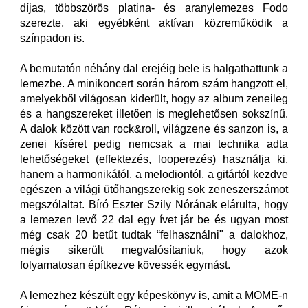
díjas, többszörös platina- és aranylemezes Fodo
szerezte, aki egyébként aktívan közreműködik a
színpadon is.
A bemutatón néhány dal erejéig bele is halgathattunk a
lemezbe. A minikoncert során három szám hangzott el,
amelyekből világosan kiderült, hogy az album zeneileg
és a hangszereket illetően is meglehetősen sokszínű.
A dalok között van rock&roll, világzene és sanzon is, a
zenei kíséret pedig nemcsak a mai technika adta
lehetőségeket (effektezés, looperezés) használja ki,
hanem a harmonikától, a melodiontól, a gitártól kezdve
egészen a világi ütőhangszerekig sok zeneszerszámot
megszólaltat. Bíró Eszter Szily Nórának elárulta, hogy
a lemezen levő 22 dal egy ívet jár be és ugyan most
még csak 20 betűt tudtak “felhasználni" a dalokhoz,
mégis sikerült megvalósítaniuk, hogy azok
folyamatosan építkezve kövessék egymást.
A lemezhez készült egy képeskönyv is, amit a MOME-n