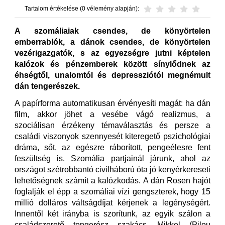
Tartalom értékelése (0 vélemény alapján):
A szomáliaiak csendes, de könyörtelen
emberrablók, a dánok csendes, de könyörtelen
vezérigazgatók, s az egyezségre jutni képtelen
kalózok és pénzemberek között sínylődnek az
éhségtől, unalomtól és depressziótól megnémult
dán tengerészek.
A papírforma automatikusan érvényesíti magát: ha dán
film, akkor jöhet a vesébe vágó realizmus, a
szociálisan érzékeny témaválasztás és persze a
családi viszonyok szennyesét kiteregető pszichológiai
dráma, sőt, az egészre ráborított, pengeélesre fent
feszültség is. Szomália partjainál járunk, ahol az
országot szétrobbantó civilháború óta jó kenyérkereseti
lehetőségnek számít a kalózkodás. A dán Rosen hajót
foglalják el épp a szomáliai vízi gengszterek, hogy 15
millió dolláros váltságdíjat kérjenek a legénységért.
Innentől két irányba is szorítunk, az egyik szálon a
családszerető tengerész szakács, Mikkel (Pilou