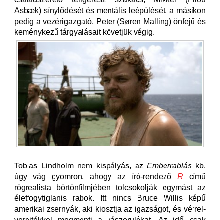
Asbæk) sínylődését és mentális leépülését, a másikon
pedig a vezérigazgató, Peter (Søren Malling) önfejű és
keménykezű tárgyalásait követjük végig.
Tobias Lindholm nem kispályás, az
Emberrablás
kb.
úgy vág gyomron, ahogy az író-rendező
R
című
rögrealista börtönfilmjében tolcsokolják egymást az
életfogytiglanis rabok. Itt nincs Bruce Willis képű
amerikai zsernyák, aki kiosztja az igazságot, és vérrel-
verejtékkel megmenti a rászorulókat. Az idő csak