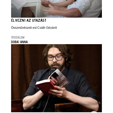
ÉLVEZNI AZ UTAZÁST
Összművészeti est Csáth Gézáról
IRODALOM
DOBAI ANNA