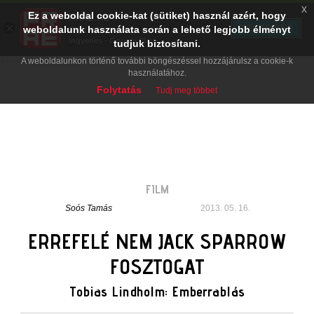
x
Ez a weboldal cookie-kat (sütiket) használ azért, hogy
PRAE.HU
×
TELEPÍTÉS
weboldalunk használata során a lehető legjobb élményt
Digital Evolution
Ingyenes - Google Play
tudjuk biztosítani.
A weboldalunkon történő további böngészéssel hozzájárulsz a cookie-k
használatához.
Folytatás
Tudj meg többet
FILM
Soós Tamás
2013. 05. 16.
ERREFELÉ NEM JACK SPARROW
FOSZTOGAT
Tobias Lindholm: Emberrablás