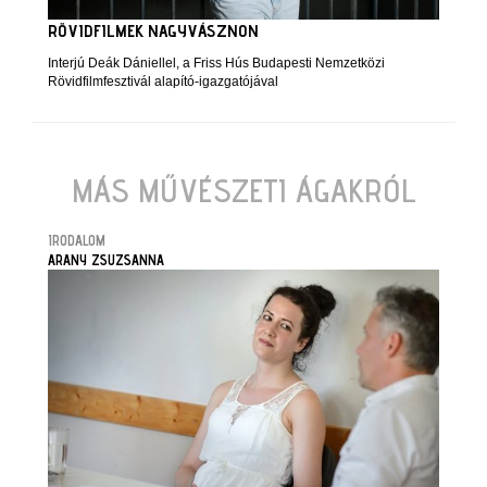
RÖVIDFILMEK NAGYVÁSZNON
Interjú Deák Dániellel, a Friss Hús Budapesti Nemzetközi
Rövidfilmfesztivál alapító-igazgatójával
MÁS MŰVÉSZETI ÁGAKRÓL
IRODALOM
ARANY ZSUZSANNA