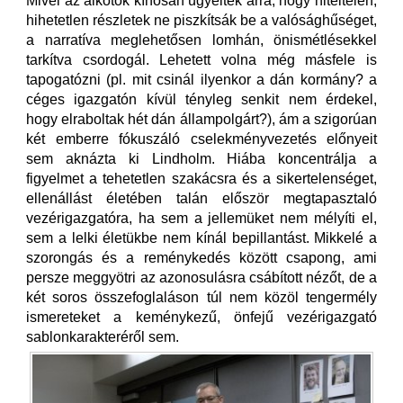
Mivel az alkotók kínosan ügyeltek arra, hogy hiteltelen,
hihetetlen részletek ne piszkítsák be a valósághűséget,
a narratíva meglehetősen lomhán, önismétlésekkel
tarkítva csordogál. Lehetett volna még másfele is
tapogatózni (pl. mit csinál ilyenkor a dán kormány? a
céges igazgatón kívül tényleg senkit nem érdekel,
hogy elraboltak hét dán állampolgárt?), ám a szigorúan
két emberre fókuszáló cselekményvezetés előnyeit
sem aknázta ki Lindholm. Hiába koncentrálja a
figyelmet a tehetetlen szakácsra és a sikertelenséget,
ellenállást életében talán először megtapasztaló
vezérigazgatóra, ha sem a jellemüket nem mélyíti el,
sem a lelki életükbe nem kínál bepillantást. Mikkelé a
szorongás és a reménykedés között csapong, ami
persze meggyötri az azonosulásra csábított nézőt, de a
két soros összefoglaláson túl nem közöl tengermély
ismereteket a keménykezű, önfejű vezérigazgató
sablonkarakteréről sem.