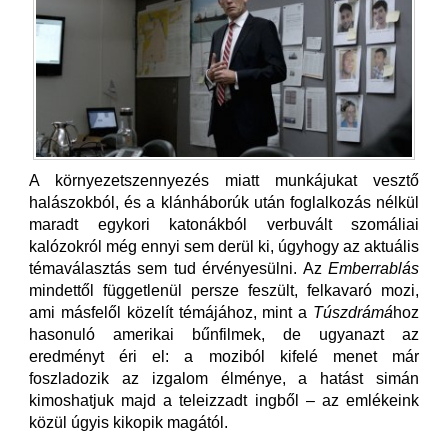
A környezetszennyezés miatt munkájukat vesztő
halászokból, és a klánháborúk után foglalkozás nélkül
maradt egykori katonákból verbuvált szomáliai
kalózokról még ennyi sem derül ki, úgyhogy az aktuális
témaválasztás sem tud érvényesülni. Az
Emberrablás
mindettől függetlenül persze feszült, felkavaró mozi,
ami másfelől közelít témájához, mint a
Túszdrámá
hoz
hasonuló amerikai bűnfilmek, de ugyanazt az
eredményt éri el: a moziból kifelé menet már
foszladozik az izgalom élménye, a hatást simán
kimoshatjuk majd a teleizzadt ingből – az emlékeink
közül úgyis kikopik magától.