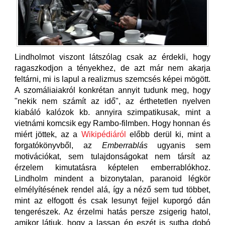
Lindholmot viszont látszólag csak az érdekli, hogy
ragaszkodjon a tényekhez, de azt már nem akarja
feltárni, mi is lapul a realizmus szemcsés képei mögött.
A szomáliaiakról konkrétan annyit tudunk meg, hogy
"nekik nem számít az idő", az érthetetlen nyelven
kiabáló kalózok kb. annyira szimpatikusak, mint a
vietnámi komcsik egy Rambo-filmben. Hogy honnan és
miért jöttek, az a
Wikipédiáról
előbb derül ki, mint a
forgatókönyvből, az
Emberrablás
ugyanis sem
motivációkat, sem tulajdonságokat nem társít az
érzelem kimutatásra képtelen emberrablókhoz.
Lindholm mindent a bizonytalan, paranoid légkör
elmélyítésének rendel alá, így a néző sem tud többet,
mint az elfogott és csak lesunyt fejjel kuporgó dán
tengerészek. Az érzelmi hatás persze zsigerig hatol,
amikor látjuk, hogy a lassan ép eszét is sutba dobó