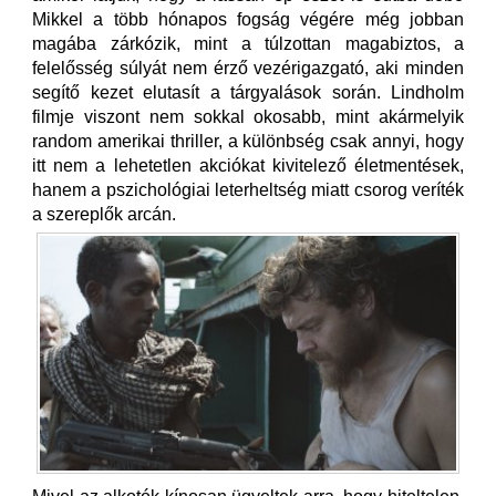
Mikkel a több hónapos fogság végére még jobban
magába zárkózik, mint a túlzottan magabiztos, a
felelősség súlyát nem érző vezérigazgató, aki minden
segítő kezet elutasít a tárgyalások során. Lindholm
filmje viszont nem sokkal okosabb, mint akármelyik
random amerikai thriller, a különbség csak annyi, hogy
itt nem a lehetetlen akciókat kivitelező életmentések,
hanem a pszichológiai leterheltség miatt csorog veríték
a szereplők arcán.