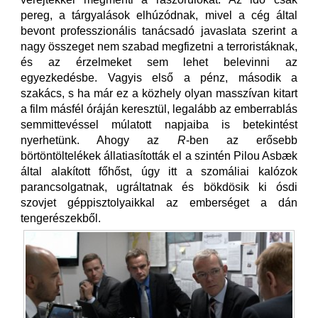
pereg, a tárgyalások elhúzódnak, mivel a cég által
bevont professzionális tanácsadó javaslata szerint a
nagy összeget nem szabad megfizetni a terroristáknak,
és az érzelmeket sem lehet belevinni az
egyezkedésbe. Vagyis első a pénz, második a
szakács, s ha már ez a közhely olyan masszívan kitart
a film másfél óráján keresztül, legalább az emberrablás
semmittevéssel múlatott napjaiba is betekintést
nyerhetünk. Ahogy az
R
-ben az erősebb
börtöntöltelékek állatiasították el a szintén Pilou Asbæk
által alakított főhőst, úgy itt a szomáliai kalózok
parancsolgatnak, ugráltatnak és bökdösik ki ósdi
szovjet géppisztolyaikkal az emberséget a dán
tengerészekből.