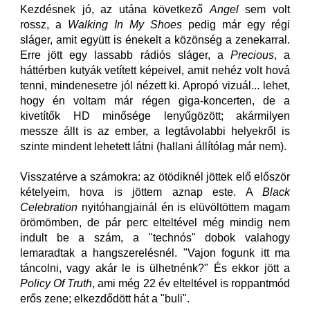
Kezdésnek jó, az utána következő
Angel
sem volt
rossz, a
Walking In My Shoes
pedig már egy régi
sláger, amit együtt is énekelt a közönség a zenekarral.
Erre jött egy lassabb rádiós sláger, a
Precious
, a
háttérben kutyák vetített képeivel, amit nehéz volt hová
tenni, mindenesetre jól nézett ki. Apropó vizuál... lehet,
hogy én voltam már régen giga-koncerten, de a
kivetítők HD minősége lenyűgözött; akármilyen
messze állt is az ember, a legtávolabbi helyekről is
szinte mindent lehetett látni (hallani állítólag már nem).
Visszatérve a számokra: az ötödiknél jöttek elő először
kételyeim, hova is jöttem aznap este. A
Black
Celebration
nyitóhangjainál én is elüvöltöttem magam
örömömben, de pár perc elteltével még mindig nem
indult be a szám, a "technós" dobok valahogy
lemaradtak a hangszerelésnél. "Vajon fogunk itt ma
táncolni, vagy akár le is ülhetnénk?" És ekkor jött a
Policy Of Truth
, ami még 22 év elteltével is roppantmód
erős zene; elkezdődött hát a "buli".