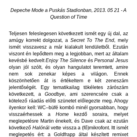
Depeche Mode a Puskás Stadionban, 2013. 05 21 - A
Question of Time
Teljesen feleslegesen következett ismét egy új dal, az
amúgy korrekt dolgozat, a
Secret To The End
, mely
ismét visszavesz a már kialakult lendületből. Ezután
viszont én lepődtem meg a legjobban, mert az általam
kevésbé kedvelt
Enjoy The Silence
és
Personal Jesus
olyan jól szólt, és olyan hangulatot teremtett, amire
nem sok zenekar képes a világon. Ennek
köszönhetően át is értékeltem e két zeneszám
jelentőségét. Egy tematikailag tökéletes zárószám
következett, a
Goodbye
, ami szerencsére csak a
kötelező ráadás előtti szünetet előlegezte meg. Ahogy
ilyenkor kell: WC–büfé kombó minél gyorsabban, hogy
visszaérhessek a
Home
kezdő soraira, melyet
meglepetésre Martin énekelt, és Dave csak az ezután
következő
Haló
nál vette vissza a (fő)mikrofont. Itt ismét
meglepetés ért: a Goldfrapp által készített remixet