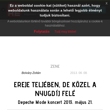
x
Ez a weboldal cookie-kat (sütiket) használ azért, hogy
PRAE.HU
×
TELEPÍTÉS
weboldalunk használata során a lehető legjobb élményt
Digital Evolution
Ingyenes - Google Play
tudjuk biztosítani.
A weboldalunkon történő további böngészéssel hozzájárulsz a cookie-k
használatához.
Folytatás
Tudj meg többet
ZENE
Bolváry Zoltán
2013. 06. 08.
EREJE TELJÉBEN, DE KÖZEL A
NYUGDÍJ FELÉ
Depeche Mode koncert 2013. május 21.