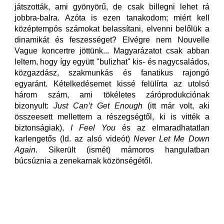
játszották, ami gyönyörű, de csak billegni lehet rá
jobbra-balra. Azóta is ezen tanakodom; miért kell
középtempós számokat belassítani, elvenni belőlük a
dinamikát és feszességet? Elvégre nem Nouvelle
Vague koncertre jöttünk... Magyarázatot csak abban
leltem, hogy így együtt "bulizhat" kis- és nagycsaládos,
közgazdász, szakmunkás és fanatikus rajongó
egyaránt. Kételkedésemet kissé felülírta az utolsó
három szám, ami tökéletes záróprodukciónak
bizonyult:
Just Can’t Get Enough
(itt már volt, aki
összeesett mellettem a részegségtől, ki is vitték a
biztonságiak),
I Feel You
és az elmaradhatatlan
karlengetős (ld. az alsó videót)
Never Let Me Down
Again
. Sikerült (ismét) mámoros hangulatban
búcsúznia a zenekarnak közönségétől.