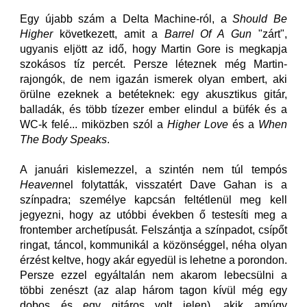
Egy újabb szám a Delta Machine-ról, a
Should Be
Higher
következett, amit a
Barrel Of A Gun
"zárt",
ugyanis eljött az idő, hogy Martin Gore is megkapja
szokásos tíz percét. Persze léteznek még Martin-
rajongók, de nem igazán ismerek olyan embert, aki
örülne ezeknek a betéteknek: egy akusztikus gitár,
balladák, és több tízezer ember elindul a büfék és a
WC-k felé... miközben szól a
Higher Love
és a
When
The Body Speaks
.
A januári kislemezzel, a szintén nem túl tempós
Heaven
nel folytatták, visszatért Dave Gahan is a
színpadra; személye kapcsán feltétlenül meg kell
jegyezni, hogy az utóbbi években ő testesíti meg a
frontember archetípusát. Felszántja a színpadot, csípőt
ringat, táncol, kommunikál a közönséggel, néha olyan
érzést keltve, hogy akár egyedül is lehetne a porondon.
Persze ezzel egyáltalán nem akarom lebecsülni a
többi zenészt (az alap három tagon kívül még egy
dobos és egy gitáros volt jelen), akik amúgy