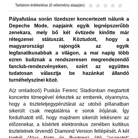
Tartalom értékelése (0 vélemény alapján):
Pályafutása során tizedszer koncertezett nálunk a
Depeche Mode, napjaink egyik legnépszerűbb
zenekara, mely bő két évtizede kinőtte már
rétegzenei státuszát. Köztudott, hogy a
magyarországi rajongók az egyik
legfanatikusabbak a világon, a mai napig több
ezren buliznak a rendszeresen megrendezendő
fanclub-rendezvényeken, ezért az együttes
tudatosan választja be hazánkat állandó
turnéhelyszínei közé.
A(z omladozó) Puskás Ferenc Stadionban megtartott
koncertre tömegével érkeztek az emberek, olyannyira,
hogy a tiszteletjegypénztárat az utolsó pillanatban
sikerült csak megtalálnia e sorok írójának. Így
fordulhatott elő, hogy majdnem sikerült lekésnem az
előzenekar, a kísérleti elektronikus zenében kultikus
tiszteletnek örvendő Diamond Version fellépését. A két
tagból (Alva Noto és Byetone) álló "csapatot"