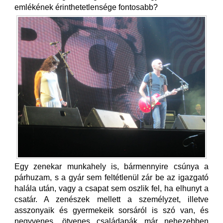
emlékének érinthetetlensége fontosabb?
Egy zenekar munkahely is, bármennyire csúnya a
párhuzam, s a gyár sem feltétlenül zár be az igazgató
halála után, vagy a csapat sem oszlik fel, ha elhunyt a
csatár. A zenészek mellett a személyzet, illetve
asszonyaik és gyermekeik sorsáról is szó van, és
negyvenes, ötvenes családapák már nehezebben