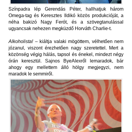
Színpadra lép Gerendás Péter, hallhatjuk három
Omega-tag és Keresztes Ildikó közös produkcióját, a
néha bakizó Nagy Ferót, és a szövegtanulással
ugyancsak nehezen megküzdő Horváth Charlie-t.
Alkoholista!
– kiáltja valaki mögöttem, vélhetően nem
józanul, viszont érezhetően nagy szeretettel. Mert a
közönség végig hálás, tapsol és énekel, mindezt négy
órán keresztül. Sajnos ByeAlexről lemaradok, bár
ahogy egy mellettem álló hölgy megjegyzi, nem
maradok le semmiről.