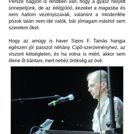
Persze nagyon is rendben van, hogy a gyász helyett
ünnepeljünk, de az
éééjjjóóó
,
kezeket a magasba
és
nem hallom
vezényszavak, valamint a mindenféle
pózok talán nem ide valók, bár jómagam máshol sem
szeretem őket.
Hogy az amúgy is haver Sipos F. Tamás hangja
egészen jól passzol néhány Cipő-szerzeményhez, az
viszont kétségtelen, és ha volna is miért, akkor sem
illene őt bántani, mert nehéz örökség az övé.