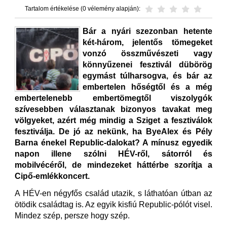
Tartalom értékelése (0 vélemény alapján):
Bár a nyári szezonban hetente
két-három, jelentős tömegeket
vonzó összművészeti vagy
könnyűzenei fesztivál dübörög
egymást túlharsogva, és bár az
embertelen hőségtől és a még
embertelenebb embertömegtől viszolygók
szívesebben választanak bizonyos tavakat meg
völgyeket, azért még mindig a Sziget a fesztiválok
fesztiválja. De jó az nekünk, ha ByeAlex és Pély
Barna énekel Republic-dalokat? A mínusz egyedik
napon illene szólni HÉV-ről, sátorról és
mobilvécéről, de mindezeket háttérbe szorítja a
Cipő-emlékkoncert.
A HÉV-en négyfős család utazik, s láthatóan útban az
ötödik családtag is. Az egyik kisfiú Republic-pólót visel.
Mindez szép, persze hogy szép.