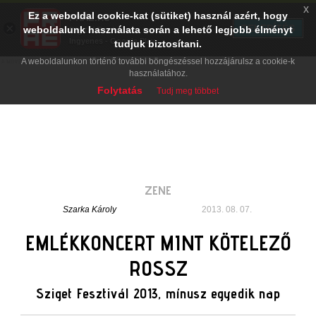
x
Ez a weboldal cookie-kat (sütiket) használ azért, hogy
PRAE.HU
×
TELEPÍTÉS
weboldalunk használata során a lehető legjobb élményt
Digital Evolution
Ingyenes - Google Play
tudjuk biztosítani.
A weboldalunkon történő további böngészéssel hozzájárulsz a cookie-k
használatához.
Folytatás
Tudj meg többet
ZENE
Szarka Károly
2013. 08. 07.
EMLÉKKONCERT MINT KÖTELEZŐ
ROSSZ
Sziget Fesztivál 2013, mínusz egyedik nap