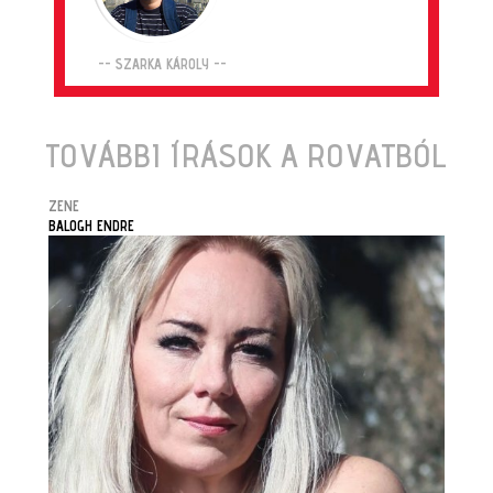
-- SZARKA KÁROLY --
TOVÁBBI ÍRÁSOK A ROVATBÓL
ZENE
BALOGH ENDRE