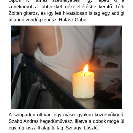
Sipos F. Tamás személyében, így lépett ki a
zenekarból a többiekkel nézeteltérésbe kerülő Tóth
Zoltán gitáros, és így lett hivatalosan is tag egy addigi
állandó vendégzenész, Halász Gábor.
A színpadon ott van egy másik gyakori közreműködő,
Szabó András hegedűművész, illetve a dobok mögé ül
egy rég kiszállt alapító tag, Szilágyi László.