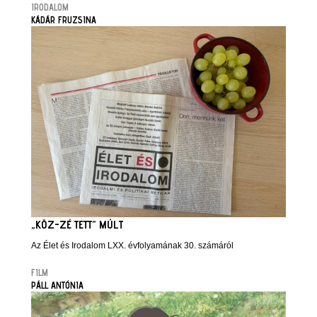
IRODALOM
KÁDÁR FRUZSINA
„KÖZ-ZÉ TETT” MÚLT
Az Élet és Irodalom LXX. évfolyamának 30. számáról
FILM
PÁLL ANTÓNIA