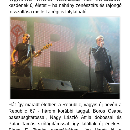
kezdenek új életet – ha néhány zenésztárs és rajongó
rosszallása mellett a régi is folytatható.
Hát így maradt életben a Republic, vagyis új nevén a
Republic 67 - három korábbi taggal, Boros Csaba
basszusgitárossal, Nagy László Attila dobossal és
Patai Tamás szólógitárossal, így találtak új énekest