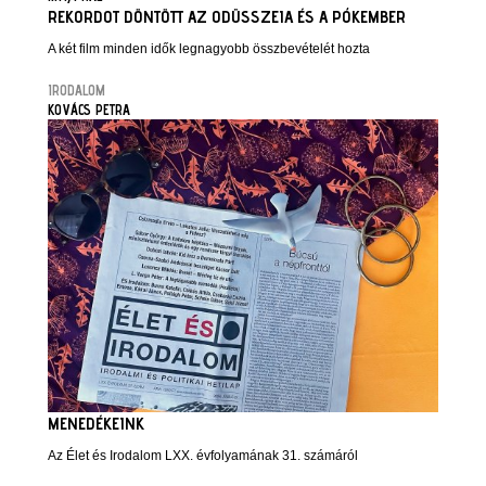
REKORDOT DÖNTÖTT AZ ODÜSSZEIA ÉS A PÓKEMBER
A két film minden idők legnagyobb összbevételét hozta
IRODALOM
KOVÁCS PETRA
MENEDÉKEINK
Az Élet és Irodalom LXX. évfolyamának 31. számáról