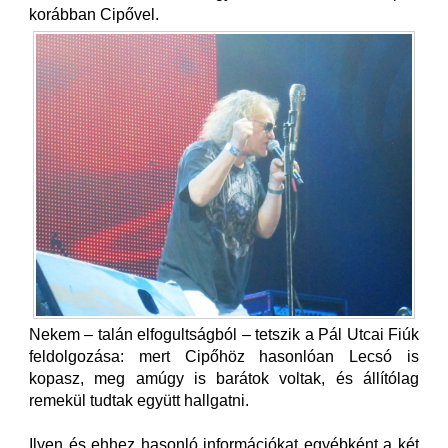
korábban Cipővel.
Nekem – talán elfogultságból – tetszik a Pál Utcai Fiúk
feldolgozása: mert Cipőhöz hasonlóan Lecsó is
kopasz, meg amúgy is barátok voltak, és állítólag
remekül tudtak együtt hallgatni.
Ilyen és ehhez hasonló információkat egyébként a két