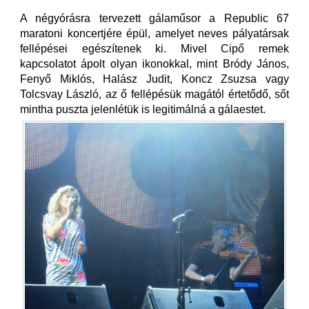
A négyórásra tervezett gálaműsor a Republic 67
maratoni koncertjére épül, amelyet neves pályatársak
fellépései egészítenek ki. Mivel Cipő remek
kapcsolatot ápolt olyan ikonokkal, mint Bródy János,
Fenyő Miklós, Halász Judit, Koncz Zsuzsa vagy
Tolcsvay László, az ő fellépésük magától értetődő, sőt
mintha puszta jelenlétük is legitimálná a gálaestet.