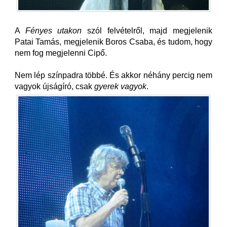
A
Fényes utakon
szól felvételről, majd megjelenik
Patai Tamás, megjelenik Boros Csaba, és tudom, hogy
nem fog megjelenni Cipő.
Nem lép színpadra többé. És akkor néhány percig nem
vagyok újságíró, csak
gyerek vagyok
.