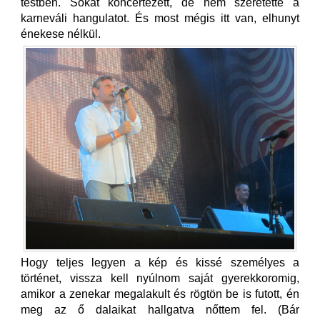
testben. Sokat koncertezett, de nem szeretette a
karneváli hangulatot. És most mégis itt van, elhunyt
énekese nélkül.
Hogy teljes legyen a kép és kissé személyes a
történet, vissza kell nyúlnom saját gyerekkoromig,
amikor a zenekar megalakult és rögtön be is futott, én
meg az ő dalaikat hallgatva nőttem fel. (Bár