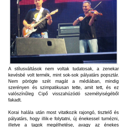
A stílusváltások nem voltak tudatosak, a zenekar
kevésbé volt termék, mint sok-sok pályatárs popsztár.
Nem pörögte szét magát a médiában, mindig
szerényen és szimpatikusan tette, amit tett, és ez
valószínűleg Cipő visszahúzódó személyiségéből
fakadt.
Korai halála után most vitatkozik rajongó, tisztelő és
pályatárs, hogy illik-e folytatni, új énekessel turnézni,
illetve a tagok megélhetése, avagy az énekes