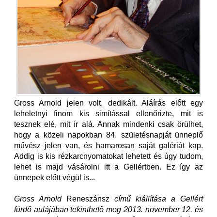
Gross Arnold jelen volt, dedikált. Aláírás előtt egy
leheletnyi finom kis simítással ellenőrizte, mit is
tesznek elé, mit ír alá. Annak mindenki csak örülhet,
hogy a közeli napokban 84. születésnapját ünneplő
művész jelen van, és hamarosan saját galériát kap.
Addig is kis rézkarcnyomatokat lehetett és úgy tudom,
lehet is majd vásárolni itt a Gellértben. Ez így az
ünnepek előtt végül is...
Gross Arnold
Reneszánsz
című kiállítása a Gellért
fürdő aulájában tekinthető meg 2013. november 12. és