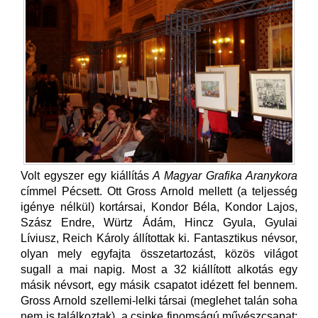
Volt egyszer egy kiállítás
A Magyar Grafika Aranykora
címmel Pécsett. Ott Gross Arnold mellett (a teljesség
igénye nélkül) kortársai, Kondor Béla, Kondor Lajos,
Szász Endre, Würtz Ádám, Hincz Gyula, Gyulai
Líviusz, Reich Károly állítottak ki. Fantasztikus névsor,
olyan mely egyfajta összetartozást, közös világot
sugall a mai napig. Most a 32 kiállított alkotás egy
másik névsort, egy másik csapatot idézett fel bennem.
Gross Arnold szellemi-lelki társai (meglehet talán soha
nem is találkoztak), a csipke finomságú művészcsapat: