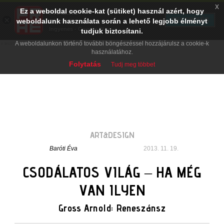
x
Ez a weboldal cookie-kat (sütiket) használ azért, hogy
PRAE.HU
×
TELEPÍTÉS
weboldalunk használata során a lehető legjobb élményt
Digital Evolution
Ingyenes - Google Play
tudjuk biztosítani.
A weboldalunkon történő további böngészéssel hozzájárulsz a cookie-k
használatához.
Folytatás
Tudj meg többet
ART&DESIGN
Baróti Éva
2013. 11. 19.
CSODÁLATOS VILÁG – HA MÉG
VAN ILYEN
Gross Arnold: Reneszánsz