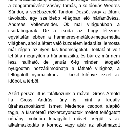
a zongoraművész Vásáry Tamás, a költőóriás Weöres
Sándor, a verébszerető Tandori Dezső, vagy a tőlünk
távolabb, egy szelídebb világban elő hárfaművész,
Andreas Vollenweider. Ők mai világunkban a
csodabogarak. De a csoda az, hogy léteznek
egyáltalán ebben a hammeres-metálos-mega-média
világban, ahol a létért való küzdelem ledarálta, lemosta
már régen az ilyen kis finomságokat.
Telitalálat volt
tehát a megnyitón a hárfamuzsika, és bár ez már nem
lesz hallható, de január 6-ig minden látogató
nyugodtan hozzáálmodhatja a látható világhoz, a
fellógatott nyomatokhoz – kicsit kilépve ezzel az
időből, a térből.
Azért persze itt is találkozunk a mával, Gross Arnold
fia, Gross András, úgy is, mint a kreatív
újrahasznosításról ismert Medence csoport alapító
tagja, a kisméretű rézkarcnyomatok mellett fellógatott
néhány molinóra kinagyított művet. Végül is az
alkalmazkodás a korhoz, vagy akár az alkalmazott