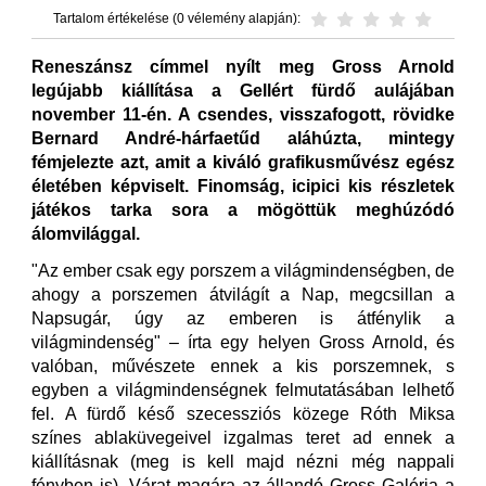
Tartalom értékelése (0 vélemény alapján):
Reneszánsz címmel nyílt meg Gross Arnold
legújabb kiállítása a Gellért fürdő aulájában
november 11-én. A csendes, visszafogott, rövidke
Bernard André-hárfaetűd aláhúzta, mintegy
fémjelezte azt, amit a kiváló grafikusművész egész
életében képviselt. Finomság, icipici kis részletek
játékos tarka sora a mögöttük meghúzódó
álomvilággal.
"Az ember csak egy porszem a világmindenségben, de
ahogy a porszemen átvilágít a Nap, megcsillan a
Napsugár, úgy az emberen is átfénylik a
világmindenség" – írta egy helyen Gross Arnold, és
valóban, művészete ennek a kis porszemnek, s
egyben a világmindenségnek felmutatásában lelhető
fel. A fürdő késő szecessziós közege Róth Miksa
színes ablaküvegeivel izgalmas teret ad ennek a
kiállításnak (meg is kell majd nézni még nappali
fényben is). Várat magára az állandó Gross Galéria a