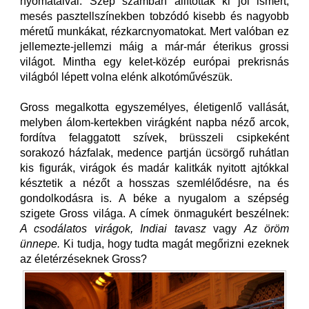
nyomataival. Szép számban állítottak ki jól ismert,
mesés pasztellszínekben tobzódó kisebb és nagyobb
méretű munkákat, rézkarcnyomatokat. Mert valóban ez
jellemezte-jellemzi máig a már-már éterikus grossi
világot. Mintha egy kelet-közép európai prekrisnás
világból lépett volna elénk alkotóművészük.
Gross megalkotta egyszemélyes, életigenlő vallását,
melyben álom-kertekben virágként napba néző arcok,
fordítva felaggatott szívek, brüsszeli csipkeként
sorakozó házfalak, medence partján ücsörgő ruhátlan
kis figurák, virágok és madár kalitkák nyitott ajtókkal
késztetik a nézőt a hosszas szemlélődésre, na és
gondolkodásra is. A béke a nyugalom a szépség
szigete Gross világa. A címek önmagukért beszélnek:
A csodálatos virágok, Indiai tavasz
vagy
Az öröm
ünnepe.
Ki tudja, hogy tudta magát megőrizni ezeknek
az életérzéseknek Gross?