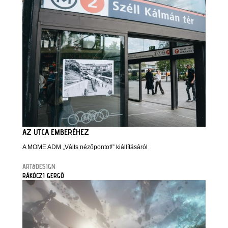
AZ UTCA EMBERÉHEZ
A MOME ADM „Válts nézőpontot!” kiállításáról
ART&DESIGN
RÁKÓCZI GERGŐ