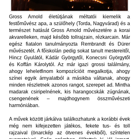
Gross Arnold életútjának méltatói kiemelik a
festőművész apa, a szülőhely (Torda, Nagyvárad) és a
természet hatását Gross Arnold művészetére a korai
akvarelleken, majd később tollrajzain, rézkarcain. Már
egész fiatalon tanulmányozta Rembrandt és Dürer
művészetét. A főiskolán pedig sokat tanult mestereitől,
Hincz Gyulától, Kádár Györgytől, Konecsni Györgytől
és Koffán Károlytól. Az már igazi grossi találmány,
ahogy leheletfinom kompozícióit megalkotja, ahogy
színei egyik árnyalatból a másikba váltanak, ahogy
minden részletnek azonos rangot, szerepet ad. Mintha
madarak csiripelnének, kis harangocskák zúgnának,
csengenének – majdhogynem összművészeti
harmóniában.
A művek között járkálva találkozhatunk a korábbi évek
még nem kifejezetten játékos, fekete tus- és toll
rajzaival (önarckép az ötvenes évekből), színtelen