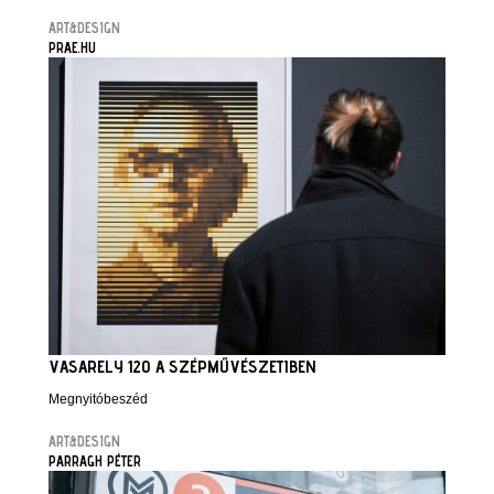
ART&DESIGN
PRAE.HU
VASARELY 120 A SZÉPMŰVÉSZETIBEN
Megnyitóbeszéd
ART&DESIGN
PARRAGH PÉTER