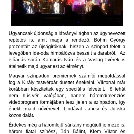
Ugyancsak újdonság a látványvilágban az úgynevezett
reptetés is, amit maga a rendező, Bőhm György
prezentált az újságíróknak, hiszen a színpad felett a
levegőben ide-oda himbálózva beszélt a darabról. Az
előadás során Kamarás Iván és a Vastag fivérek is
átélhetik majd ugyanezt az élményt.
Magyar színpadon premiernek számító megoldással
fog a Király testvérpár duettet énekelni. Viktorral már
korábban készítettek egy speciális felvételt, ő tehát
nem hús-vér valójában, hanem háromdimenziós
videóprogram formájában lesz jelen a színpadon, így
énekli majd nővérével, Lindával Jancsi és Juliska
közös dalát.
Érdekes még a háromfejű sárkány megújult jelmeze is,
három fiatal színész, Bán Bálint, Klem Viktor és