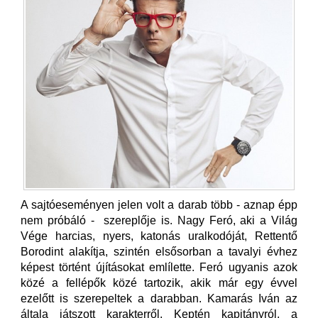
A sajtóeseményen jelen volt a darab több - aznap épp
nem próbáló - szereplője is. Nagy Feró, aki a Világ
Vége harcias, nyers, katonás uralkodóját, Rettentő
Borodint alakítja, szintén elsősorban a tavalyi évhez
képest történt újításokat emlílette. Feró ugyanis azok
közé a fellépők közé tartozik, akik már egy évvel
ezelőtt is szerepeltek a darabban. Kamarás Iván az
általa játszott karakterről, Keptén kapitányról, a