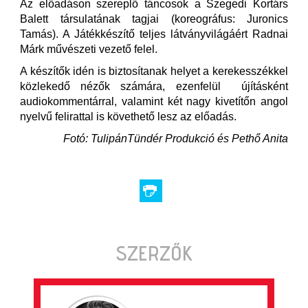
Az előadáson szereplő táncosok a Szegedi Kortárs
Balett társulatának tagjai (koreográfus: Juronics
Tamás). A Játékkészítő teljes látványvilágáért Radnai
Márk művészeti vezető felel.
A készítők idén is biztosítanak helyet a kerekesszékkel
közlekedő nézők számára, ezenfelül újításként
audiokommentárral, valamint két nagy kivetítőn angol
nyelvű felirattal is követhető lesz az előadás.
Fotó: TulipánTündér Produkció és Pethő Anita
SZERZŐK