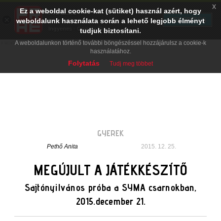
x
Ez a weboldal cookie-kat (sütiket) használ azért, hogy
PRAE.HU
×
TELEPÍTÉS
weboldalunk használata során a lehető legjobb élményt
Digital Evolution
Ingyenes - Google Play
tudjuk biztosítani.
A weboldalunkon történő további böngészéssel hozzájárulsz a cookie-k
használatához.
Folytatás
Tudj meg többet
GYEREK
Pethő Anita
2015. 12. 25.
MEGÚJULT A JÁTÉKKÉSZÍTŐ
Sajtónyilvános próba a SYMA csarnokban,
2015.december 21.