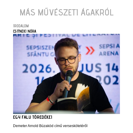
MÁS MŰVÉSZETI ÁGAKRÓL
IRODALOM
CSITNEKI NÓRA
EGY FALU TÖREDÉKEI
Demeter Arnold Búzaköd című verseskötetéről