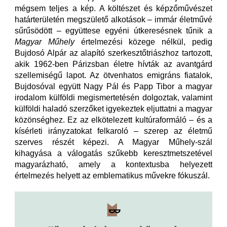
mégsem teljes a kép. A költészet és képzőművészet
határterületén megszülető alkotások – immár életművé
sűrűsödött – együttese egyéni útkeresésnek tűnik a
Magyar Műhely
értelmezési közege nélkül, pedig
Bujdosó Alpár az alapító szerkesztőtriászhoz tartozott,
akik 1962-ben Párizsban életre hívták az avantgárd
szellemiségű lapot. Az ötvenhatos emigráns fiatalok,
Bujdosóval együtt Nagy Pál és Papp Tibor a magyar
irodalom külföldi megismertetésén dolgoztak, valamint
külföldi haladó szerzőket igyekeztek eljuttatni a magyar
közönséghez. Ez az elkötelezett kultúraformáló – és a
kísérleti irányzatokat felkaroló – szerep az életmű
szerves részét képezi. A Magyar Műhely-szál
kihagyása a válogatás szűkebb keresztmetszetével
magyarázható, amely a kontextusba helyezett
értelmezés helyett az emblematikus művekre fókuszál.