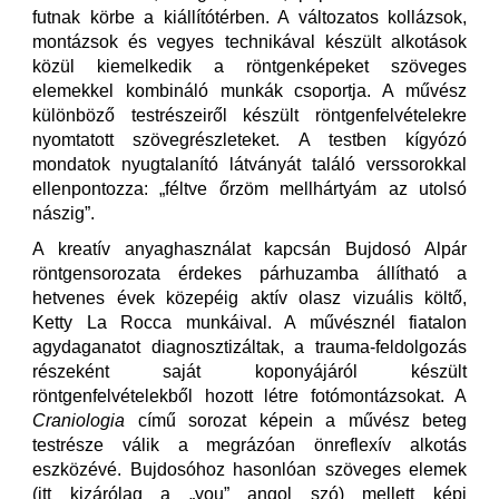
futnak körbe a kiállítótérben. A változatos kollázsok,
montázsok és vegyes technikával készült alkotások
közül kiemelkedik a röntgenképeket szöveges
elemekkel kombináló munkák csoportja. A művész
különböző testrészeiről készült röntgenfelvételekre
nyomtatott szövegrészleteket. A testben kígyózó
mondatok nyugtalanító látványát találó verssorokkal
ellenpontozza: „féltve őrzöm mellhártyám az utolsó
nászig”.
A kreatív anyaghasználat kapcsán Bujdosó Alpár
röntgensorozata érdekes párhuzamba állítható a
hetvenes évek közepéig aktív olasz vizuális költő,
Ketty La Rocca munkáival. A művésznél fiatalon
agydaganatot diagnosztizáltak, a trauma-feldolgozás
részeként saját koponyájáról készült
röntgenfelvételekből hozott létre fotómontázsokat. A
Craniologia
című sorozat képein a művész beteg
testrésze válik a megrázóan önreflexív alkotás
eszközévé. Bujdosóhoz hasonlóan szöveges elemek
(itt kizárólag a „you” angol szó) mellett képi