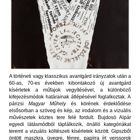
A történeti vagy klasszikus avantgárd irányzatok után a
60-as, 70-es években kibontakozó új avantgárd
kísérletek a műfajok vegyítésével, a különböző
kifejezésmódok határainak átlépésével foglalkoztak. A
párizsi
Magyar Műhely
és körének érdeklődése
elsősorban a szöveg és kép, az irodalom és a vizuális
művészetek köztes tere felé fordult. Bujdosó Alpár
egyedi látásmódból táplálkozik, önálló kategóriákat
teremt a vizuális költészeti kísérletek között. Gipszből
öntött maszkra, üvegre, fémre, papírra írt verssorok