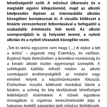
lehetőségeiről szólt. A művészi útkeresés és a
megtalált egyéni kifejezésmód, majd az alkotói
kiteljesedés lépései az intermediális alkotás
közegében bontakoznak ki. A vizuális költészet a
lineáris versszerkezet felbontásával a befogadót a
szabadabb értelmezés felé tereli. Az alkotó
szempontjából is új helyzetet teremt, a nyitott
alkotás és a nyitott olvasatok közegébe vezet.
„Tett és teória egyszerre nem megy (…) itt olykor a tett
a teória” – jegyezte meg Esterházy, és valóban.
Bujdosó Alpár életművében a teoretikus munkásság és
a kreatív alkotói ösztön egyenrangú szereplők. A
székfoglaló kiállítás érthető módon az alkotó
szerteágazó tevékenységéből az irodalmi vagy
elméleti helyett a képzőművészetire fókuszál.
Elsősorban vizuális költészeti munkákat látunk a
falakon, a szöveg és kép társításának lehetőségeit
feltérképező kísérleteket. A művek együttese
önmagában is izgalmas keresztmetszetét adja a
hatvanas évektől napjainkig tartó művészi fejlődésnek,