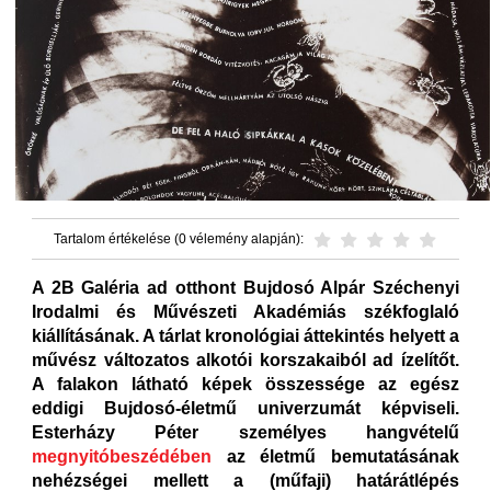
Tartalom értékelése (0 vélemény alapján):
A 2B Galéria ad otthont Bujdosó Alpár Széchenyi
Irodalmi és Művészeti Akadémiás székfoglaló
kiállításának. A tárlat kronológiai áttekintés helyett a
művész változatos alkotói korszakaiból ad ízelítőt.
A falakon látható képek összessége az egész
eddigi Bujdosó-életmű univerzumát képviseli.
Esterházy Péter személyes hangvételű
megnyitóbeszédében
az életmű bemutatásának
nehézségei mellett a (műfaji) határátlépés