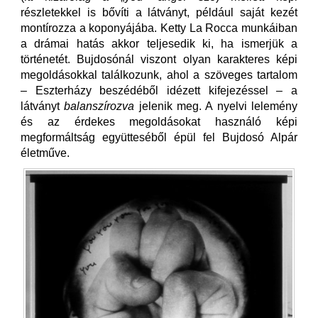
részletekkel is bővíti a látványt, például saját kezét
montírozza a koponyájába. Ketty La Rocca munkáiban
a drámai hatás akkor teljesedik ki, ha ismerjük a
történetét. Bujdosónál viszont olyan karakteres képi
megoldásokkal találkozunk, ahol a szöveges tartalom
– Eszterházy beszédéből idézett kifejezéssel – a
látványt
balanszírozva
jelenik meg. A nyelvi lelemény
és az érdekes megoldásokat használó képi
megformáltság együtteséből épül fel Bujdosó Alpár
életműve.