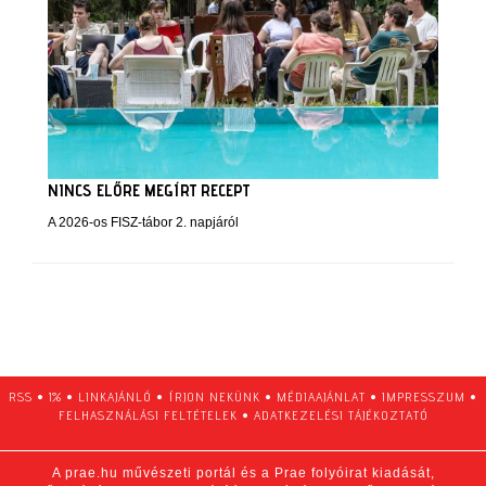
NINCS ELŐRE MEGÍRT RECEPT
A 2026-os FISZ-tábor 2. napjáról
RSS
•
1%
•
LINKAJÁNLÓ
•
ÍRJON NEKÜNK
•
MÉDIAAJÁNLAT
•
IMPRESSZUM
•
FELHASZNÁLÁSI FELTÉTELEK
•
ADATKEZELÉSI TÁJÉKOZTATÓ
A prae.hu művészeti portál és a Prae folyóirat kiadását,