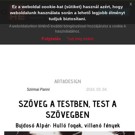
x
Ez a weboldal cookie-kat (sütiket) használ azért, hogy
PRAE.HU
×
TELEPÍTÉS
weboldalunk használata során a lehető legjobb élményt
Digital Evolution
Ingyenes - Google Play
tudjuk biztosítani.
A weboldalunkon történő további böngészéssel hozzájárulsz a cookie-k
használatához.
Folytatás
Tudj meg többet
ART&DESIGN
Szirmai Panni
2016. 03. 04.
SZÖVEG A TESTBEN, TEST A
SZÖVEGBEN
Bujdosó Alpár: Hulló fogak, villanó fények