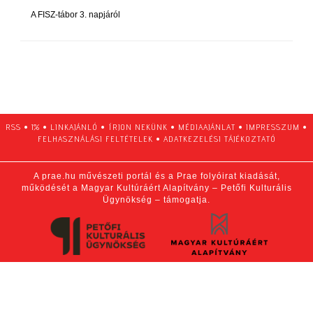
A FISZ-tábor 3. napjáról
RSS
•
1%
•
LINKAJÁNLÓ
•
ÍRJON NEKÜNK
•
MÉDIAAJÁNLAT
•
IMPRESSZUM
•
FELHASZNÁLÁSI FELTÉTELEK
•
ADATKEZELÉSI TÁJÉKOZTATÓ
A prae.hu művészeti portál és a Prae folyóirat kiadását,
működését a Magyar Kultúráért Alapítvány – Petőfi Kulturális
Ügynökség – támogatja.