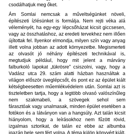
csodálhatjuk meg őket.
Ám Somlai nemcsak a műveltségünket növeli,
építészeti ízlésünket is formálja. Nem rejti véka alá
véleményét, ha egy-egy lépcsőházat kicsit giccsesen,
vagy az összhatáshoz, az eredeti tervekhez nem illően
újítottak fel. Ilyenkor elmondja, milyen szín vagy anyag
illett volna jobban az adott környezetbe. Megismerteti
az olvasót jó néhány építészeti technikával is,
megtudjuk például, hogy mit jelent a márvány
falburkoló lapokat „tükrösre” csiszolni, vagy, hogy a
Vadász utca 29. szám alatti házban használtak a
világon először üveglépcsőt, és pont ez az épület kiált
kétségbeesetten műemlékvédelem után. Somlai azt is
tiszteletben tartja, hogy a legtöbb olvasó valószínűleg
nem szakmabeli, a szövegek sehol sem
fárasztóak vagy unalmasak, minden épület esetében a
fotókon és a látványon van a hangsúly. Azt talán kicsit
hiányolom, hogy a leírásokhoz nem fűzött rövid,
izgalmas sztorikat, de talán ez ebbe az albumba
igazán bele sem fért volna. A téma külön könyvért kiált,