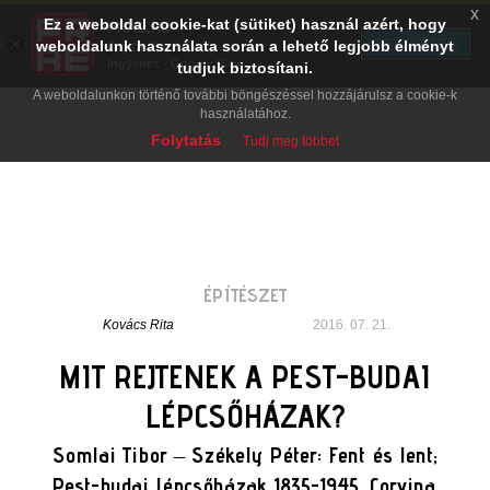
x
Ez a weboldal cookie-kat (sütiket) használ azért, hogy
PRAE.HU
×
TELEPÍTÉS
weboldalunk használata során a lehető legjobb élményt
Digital Evolution
Ingyenes - Google Play
tudjuk biztosítani.
A weboldalunkon történő további böngészéssel hozzájárulsz a cookie-k
használatához.
Folytatás
Tudj meg többet
ÉPÍTÉSZET
Kovács Rita
2016. 07. 21.
MIT REJTENEK A PEST-BUDAI
LÉPCSŐHÁZAK?
Somlai Tibor – Székely Péter: Fent és lent;
Pest-budai lépcsőházak 1835-1945. Corvina,