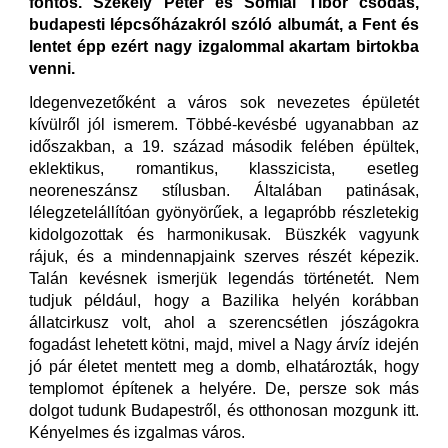
fontos. Székely Péter és Somlai Tibor csodás,
budapesti lépcsőházakról szóló albumát, a Fent és
lentet épp ezért nagy izgalommal akartam birtokba
venni.
Idegenvezetőként a város sok nevezetes épületét
kívülről jól ismerem. Többé-kevésbé ugyanabban az
időszakban, a 19. század második felében épültek,
eklektikus, romantikus, klasszicista, esetleg
neoreneszánsz stílusban. Általában patinásak,
lélegzetelállítóan gyönyörűek, a legapróbb részletekig
kidolgozottak és harmonikusak. Büszkék vagyunk
rájuk, és a mindennapjaink szerves részét képezik.
Talán kevésnek ismerjük legendás történetét. Nem
tudjuk például, hogy a Bazilika helyén korábban
állatcirkusz volt, ahol a szerencsétlen jószágokra
fogadást lehetett kötni, majd, mivel a Nagy árvíz idején
jó pár életet mentett meg a domb, elhatározták, hogy
templomot építenek a helyére. De, persze sok más
dolgot tudunk Budapestről, és otthonosan mozgunk itt.
Kényelmes és izgalmas város.