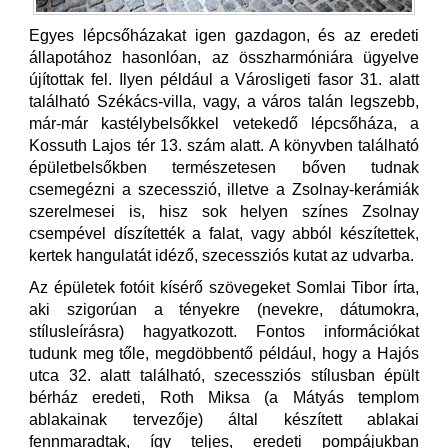
Egyes lépcsőházakat igen gazdagon, és az eredeti
állapotához hasonlóan, az összharmóniára ügyelve
újítottak fel. Ilyen például a Városligeti fasor 31. alatt
található Székács-villa, vagy, a város talán legszebb,
már-már kastélybelsőkkel vetekedő lépcsőháza, a
Kossuth Lajos tér 13. szám alatt. A könyvben található
épületbelsőkben természetesen bőven tudnak
csemegézni a szecesszió, illetve a Zsolnay-kerámiák
szerelmesei is, hisz sok helyen színes Zsolnay
csempével díszítették a falat, vagy abból készítettek,
kertek hangulatát idéző, szecessziós kutat az udvarba.
Az épületek fotóit kísérő szövegeket Somlai Tibor írta,
aki szigorúan a tényekre (nevekre, dátumokra,
stílusleírásra) hagyatkozott. Fontos információkat
tudunk meg tőle, megdöbbentő például, hogy a Hajós
utca 32. alatt található, szecessziós stílusban épült
bérház eredeti, Roth Miksa (a Mátyás templom
ablakainak tervezője) által készített ablakai
fennmaradtak, így teljes, eredeti pompájukban