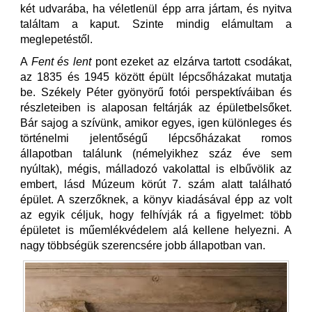
két udvarába, ha véletlenül épp arra jártam, és nyitva
találtam a kaput. Szinte mindig elámultam a
meglepetéstől.
A
Fent és lent
pont ezeket az elzárva tartott csodákat,
az 1835 és 1945 között épült lépcsőházakat mutatja
be. Székely Péter gyönyörű fotói perspektíváiban és
részleteiben is alaposan feltárják az épületbelsőket.
Bár sajog a szívünk, amikor egyes, igen különleges és
történelmi jelentőségű lépcsőházakat romos
állapotban találunk (némelyikhez száz éve sem
nyúltak), mégis, málladozó vakolattal is elbűvölik az
embert, lásd Múzeum körút 7. szám alatt található
épület. A szerzőknek, a könyv kiadásával épp az volt
az egyik céljuk, hogy felhívják rá a figyelmet: több
épületet is műemlékvédelem alá kellene helyezni. A
nagy többségük szerencsére jobb állapotban van.