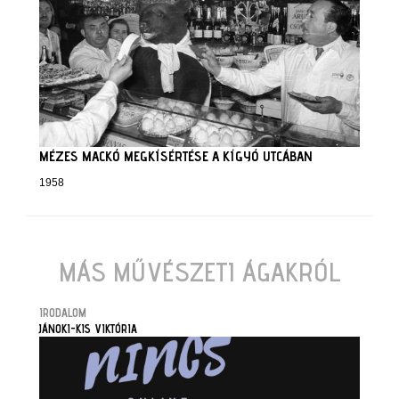
MÉZES MACKÓ MEGKÍSÉRTÉSE A KÍGYÓ UTCÁBAN
1958
MÁS MŰVÉSZETI ÁGAKRÓL
IRODALOM
JÁNOKI-KIS VIKTÓRIA