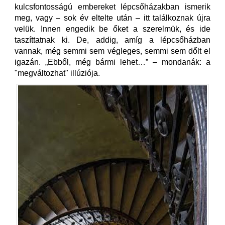
kulcsfontosságú embereket lépcsőházakban ismerik
meg, vagy – sok év eltelte után – itt találkoznak újra
velük. Innen engedik be őket a szerelmük, és ide
taszíttatnak ki. De, addig, amíg a lépcsőházban
vannak, még semmi sem végleges, semmi sem dőlt el
igazán. „Ebből, még bármi lehet…” – mondanák: a
"megváltozhat" illúziója.