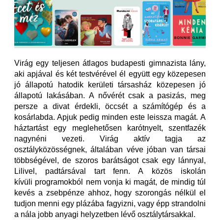
Virág egy teljesen átlagos budapesti gimnazista lány,
aki apjával és két testvérével él együtt egy közepesen
jó állapotú hatodik kerületi társasház közepesen jó
állapotú lakásában. A nővérét csak a pasizás, meg
persze a divat érdekli, öccsét a számítógép és a
kosárlabda. Apjuk pedig minden este leissza magát. A
háztartást egy meglehetősen karótnyelt, szentfazék
nagynéni vezeti. Virág aktív tagja az
osztályközösségnek, általában véve jóban van társai
többségével, de szoros barátságot csak egy lánnyal,
Lilivel, padtársával tart fenn. A közös iskolán
kívüli programokból nem vonja ki magát, de mindig túl
kevés a zsebpénze ahhoz, hogy szorongás nélkül el
tudjon menni egy plázába fagyizni, vagy épp strandolni
a nála jobb anyagi helyzetben lévő osztálytársakkal.