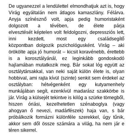
De ugyanezzel a lendülettel elmondhatjuk azt is, hogy
Virág egyáltalán nem átlagos kamaszlány. Félárva.
Anyja színésznő volt, apja pedig humoristaként
dolgozott a tévében, de élete párja
elvesztését képtelen volt feldolgozni, depressziós lett,
inni kezdett, most egy családsegítő
központban dolgozik pszichológusként. Virág – aki
örökölte apja jó humorát – kicsit koravénebb, érettebb
is a korosztályánál, ez leginkább gondoskodó
hajlamában mutatkozik meg. Bár sokat lóg együtt az
osztálytársakkal, van neki saját külön élete is, olyan
hobbival, ami rajta kívül (szinte) senkit sem érdekel az
osztályban: hétvégenként egy kutyamenhely
munkájában segít, ezenkívül madarász szakkörbe is
jár. Virág a külsejét tekintve is kilóg a szürke tömegből,
hiszen óriási, kezelhetetlen szénaboglya (vagy
ahogyan ő nevezi, madárfészek) haja van, s bár
próbálkozik formázni különféle szerekkel, úgy tűnik,
akkor sem dől össze számára a világ, ha nem jár e
téren sikerrel.