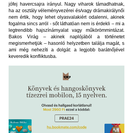
jófej havercsajra irányul. Nagy viharok támadhatnak,
ha az osztály véleményvezérei és/vagy drámakirálynői
nem értik, hogy lehet olyasvalakiért odalenni, akinek
fogalma sincs arról - sőt láthatóan nem is érdekli – mi a
legtrendibb hajszínárnyalat vagy műkörömmintázat.
Bakos Virág – akinek naplójából a történetet
megismerhetjük – hasonló helyzetben találja magát, s
ami még nehezíti a dolgát: a legjobb barátnőjével
keveredik konfliktusba.