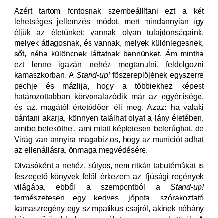
Azért tartom fontosnak szembeállítani ezt a két
lehetséges jellemzési módot, mert mindannyian így
éljük az életünket: vannak olyan tulajdonságaink,
melyek átlagosnak, és vannak, melyek különlegesnek,
sőt, néha különcnek láttatnak bennünket. Ám mintha
ezt lenne igazán nehéz megtanulni, feldolgozni
kamaszkorban. A
Stand-up!
főszereplőjének egyszerre
pechje és mázlija, hogy a többiekhez képest
határozottabban körvonalazódik már az egyénisége,
és azt magától értetődően éli meg. Azaz: ha valaki
bántani akarja, könnyen találhat olyat a lány életében,
amibe beleköthet, ami miatt képletesen belerúghat, de
Virág van annyira magabiztos, hogy az muníciót adhat
az ellenállásra, önmaga megvédésére.
Olvasóként a nehéz, súlyos, nem ritkán tabutémákat is
feszegető könyvek felől érkezem az ifjúsági regények
világába, ebből a szempontból a
Stand-up!
természetesen egy kedves, jópofa, szórakoztató
kamaszregény egy szimpatikus csajról, akinek néhány