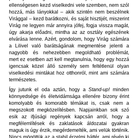
ellenségesen kezd viselkedni vele szemben, nem szól
hozzá, más lányokkal – akik szintén nem beszélnek
Virággal – kezd barátkozni, és saját hisztijét, miszerint
Virág ne legyen már annyira jófej, fogja vissza magát,
úgy akarja előadni, mintha az az osztály egészének
elvárása lenne. Azért, gondolom, hogy Virág számára
a Lilivel való barátságának megmentése jelenti a
nagyobb és nehezebben megoldható problémát,
mert ez esetben azt kell megtanulnia, hogy egy hozzá
igencsak közel álló személy sem feltétlenül olyan
viselkedési mintákat hoz otthonról, mint ami számára
természetes.
Így jutunk el oda aztán, hogy a
Stand-up!
minden
könnyedsége és életvidámsága ellenére bizony érint
komolyabb és komorabb témákat is, csak nem a
megszokott megközelítésben. Napjainkban sok szó
esik az ifjúsági regények kapcsán arról, hogy a
megfélemlítések és zaklatások áldozatai gyakran
maguk is úgy érzik, megérdemelték, ami velük történik.
Nincs mögöttük az a stabil érzelmi háttér, ami révén ki