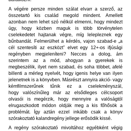
A végére persze minden szálat elvarr a szerző, az
összetartó kis család megold mindent. Amellett
azonban nem lehet szó nélkül elmenni, hogy mindezt
úgy, hogy közben maguk is több törvénytelen
cselekedetet hajtanak végre, míg lelepleznek egy
bűnbandát. Felmerülhet a kérdés, vajon szabad-e „a
cél szentesíti az eszközt" elvet egy 12+-os ifjúsági
regényben megjeleníteni? Necces a dolog, ám
szerintem az a mód, ahogyan a gyerekek is
megbeszélik, ilyet nem szabad, és soha többet, afelé
billenti a mérleg nyelvét, hogy igenis helye van ilyen
jelenetnek is a könyvben. Másrészt annyira akció- vagy
kémfilmszerűnek tűnik ez a cselekményszál,
hogy valószínűleg már az elsődleges célcsoport
olvasói is megérzik, hogy mennyire a valóságtól
elrugaszkodott módon oldják meg a kis főhősök a
problémát. Így aztán ezzel inkább csak a könyv
szórakoztató kalandregény jellege erősödik kissé.
A regény szórakoztató mivoltához egyébként végig