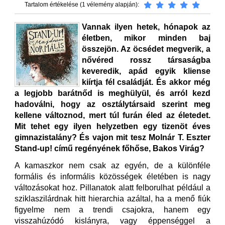
Tartalom értékelése (1 vélemény alapján):
Vannak ilyen hetek, hónapok az
életben, mikor minden baj
összejön. Az öcsédet megverik, a
nővéred rossz társaságba
keveredik, apád egyik kliense
kiírtja fél családját. És akkor még
a legjobb barátnőd is meghülyül, és arról kezd
hadoválni, hogy az osztálytársaid szerint meg
kellene változnod, mert túl furán éled az életedet.
Mit tehet egy ilyen helyzetben egy tizenöt éves
gimnazistalány? És vajon mit tesz Molnár T. Eszter
Stand-up! című regényének főhőse, Bakos Virág?
A kamaszkor nem csak az egyén, de a különféle
formális és informális közösségek életében is nagy
változásokat hoz. Pillanatok alatt felborulhat például a
sziklaszilárdnak hitt hierarchia azáltal, ha a menő fiúk
figyelme nem a trendi csajokra, hanem egy
visszahúzódó kislányra, vagy éppenséggel a