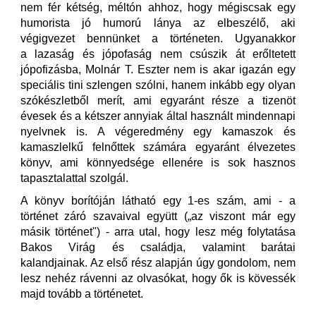
nem fér kétség, méltón ahhoz, hogy mégiscsak egy
humorista jó humorú lánya az elbeszélő, aki
végigvezet bennünket a történeten. Ugyanakkor
a lazaság és jópofaság nem csúszik át erőltetett
jópofizásba, Molnár T. Eszter nem is akar igazán egy
speciális tini szlengen szólni, hanem inkább egy olyan
szókészletből merít, ami egyaránt része a tizenöt
évesek és a kétszer annyiak által használt mindennapi
nyelvnek is. A végeredmény egy kamaszok és
kamaszlelkű felnőttek számára egyaránt élvezetes
könyv, ami könnyedsége ellenére is sok hasznos
tapasztalattal szolgál.
A könyv borítóján látható egy 1-es szám, ami - a
történet záró szavaival együtt („az viszont már egy
másik történet") - arra utal, hogy lesz még folytatása
Bakos Virág és családja, valamint barátai
kalandjainak. Az első rész alapján úgy gondolom, nem
lesz nehéz rávenni az olvasókat, hogy ők is kövessék
majd tovább a történetet.