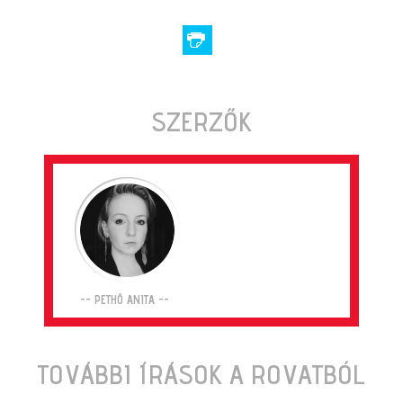
SZERZŐK
-- PETHŐ ANITA --
TOVÁBBI ÍRÁSOK A ROVATBÓL