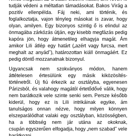
tudják védeni a méltatlan támadásokat. Bakos Virág a
pozitív ellenpélda. Fáj neki, ami történik, és
foglalkoztatja, vajon tényleg másokat is zavar, hogy
olyan, amilyen. Egy bizonyos szintig ő is elindul az
önmagába zárkózás útján, egy kisebb megfázás pedig
kapóra jön, hogy átmenetileg elhagyja magát. Ám
amikor Lili átlép egy határt („azért vagy furcsa, mert
meghalt az anyád"), határozottan kiáll önmagáért. Ez
pedig döntő mozzanatnak bizonyul.
Ugyancsak nem szokványos módon, hanem
áttételesen értesülünk egy másik kiközösítés-
történetről. Új fiú érkezik az osztályba, egyenesen
Párizsból, és valahogy magától értetődővé válik, hogy
nem barátkozik vele szinte senki sem. Persze később
kiderül, hogy ez is Lili intrikáinak egyike, ám
tanulságos onnan nézve, hogy milyen könnyen
elszeparálódhat valaki egy osztályban, közösségben,
ha a többség nem jár utána az okoknak,
csupán egyszerűen elfogadja, hogy „nem szabad" vele
barátkozni.