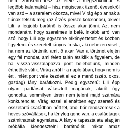
hétre zűrösebb lesz az élete a megszokottnál. A
legtöbb kalamajkát – hisz mégiscsak tizenöt évesekről
van szó – a szerelem okozza, mivel Virág épp annak a
fiúnak tetszik meg (az érzés persze kölcsönös), akivel
Lili, a legjobb barátnő is össze akar jönni. Azt nem
mondanám, hogy szerelmes is belé, inkább arról van
szó, hogy Lili egy egyszerre elkényeztetett és közben
figyelem- és szeretethiányos fruska, aki nehezen viseli,
ha nem az történik, amit ő akar. Van a történet elején
egy fél mondat, ami felett talán átsiklik a figyelem, de
ha vissza-visszalapozva pont belebotlunk, minden
érthetővé válik. Virág arról ír a naplójában, hogy nem is
érti, miért pont vele kezdett el ez a menő (szép, okos,
gazdag) lány barátkozni. Pedig egyszerű: Lili épp
olyan padtársat választott magának, akiről úgy
gondolta, semmilyen téren nem jelent majd számára
konkurenciát. Virág ezzel ellentétben egy szerető és
összetartó családban nőtt fel, ahol bár rendszeresek a
heves szóváltások, ha tényleg gond van, a családtagok
számíthatnak egymásra. A lány e tapasztalata alapján
próbálja kiengesztelni barátnőjét, mikor amaz