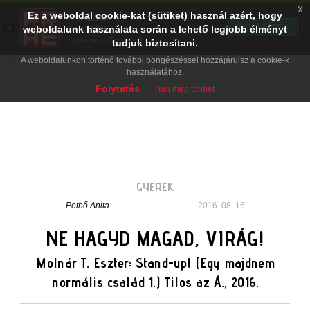
x
Ez a weboldal cookie-kat (sütiket) használ azért, hogy
PRAE.HU
×
TELEPÍTÉS
weboldalunk használata során a lehető legjobb élményt
Digital Evolution
Ingyenes - Google Play
tudjuk biztosítani.
A weboldalunkon történő további böngészéssel hozzájárulsz a cookie-k
használatához.
Folytatás
Tudj meg többet
GYEREK
Pethő Anita
2016. 08. 16.
NE HAGYD MAGAD, VIRÁG!
Molnár T. Eszter: Stand-up! (Egy majdnem
normális család 1.) Tilos az Á., 2016.