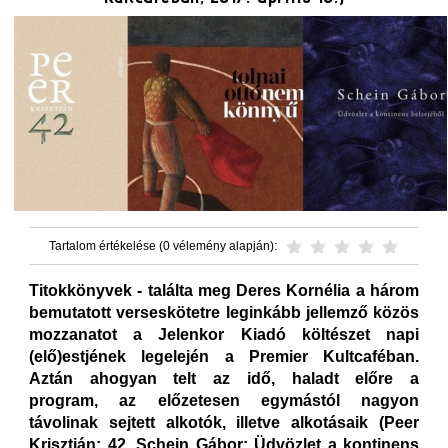
Tartalom értékelése (0 vélemény alapján):
Titokkönyvek - találta meg Deres Kornélia a három
bemutatott verseskötetre leginkább jellemző közös
mozzanatot a Jelenkor Kiadó költészet napi
(elő)estjének legelején a Premier Kultcaféban.
Aztán ahogyan telt az idő, haladt előre a
program, az előzetesen egymástól nagyon
távolinak sejtett alkotók, illetve alkotásaik (Peer
Krisztián: 42, Schein Gábor: Üdvözlet a kontinens