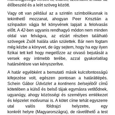
élőbeszéd és a leírt szöveg között.
Vagy ott van például az a szintén szimbolikusnak is
tekinthető mozzanat, ahogyan Peer Krisztián a
színpadon vágja fel könyvének lapjait a felolvasás
előtt. A
42
-ben ugyanis rendhagyó módon nem minden
oldal van felvágva, az elzárt részben található
szövegek Zsófi halála után születtek. Bár nem fogtam
még kézbe a könyvet, de úgy sejtem, hogy ha egy ilyen
fizikai tett kell hogy megelőzze az oivasó bejutását a
versek egy intimebb terébe, azzal gyakorlatilag
határsértésre van kényszerítve.
A határ egyébként a bemutató másik kulcsfontosságú
kifejezése volt, egészen pontosan a határátlépés.
Schein Gábor
Üdvözlet a kontinens belsejéből
című
kötetében a külső és belső tájak egymásra vetítődnek,
ugyanúgy, ahogy közösségi és személyes emlékezet
és képzelet motívumai is. A kötet címe tehát egyszerre
utal valós földrajzi helyzetre, egy
konkrét helyre (Magyarországra), de rávetíthető a test