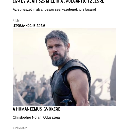
EGY ÉV ALATT 323 MILLIÓ A „POLGÁRI JÓ ÍZLÉSRE”
Az építészeti nyilvánosság szerkezetének torzításáról
FILM
LEPOSA-HŐGYE ÁDÁM
A HUMANIZMUS GYÖKERE
Christopher Nolan: Odüsszeia
SZÍNHÁZ