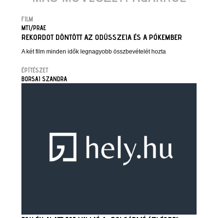
FILM
MTI/PRAE
REKORDOT DÖNTÖTT AZ ODÜSSZEIA ÉS A PÓKEMBER
A két film minden idők legnagyobb összbevételét hozta
ÉPÍTÉSZET
BORSAI SZANDRA