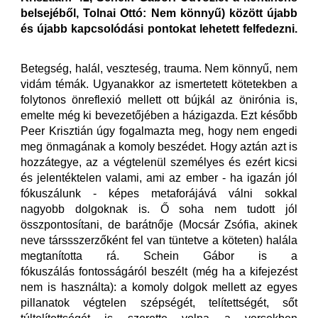
belsejéből, Tolnai Ottó: Nem könnyű) között újabb
és újabb kapcsolódási pontokat lehetett felfedezni.
Betegség, halál, veszteség, trauma. Nem könnyű, nem
vidám témák. Ugyanakkor az ismertetett kötetekben a
folytonos önreflexió mellett ott bújkál az önirónia is,
emelte még ki bevezetőjében a házigazda. Ezt később
Peer Krisztián úgy fogalmazta meg, hogy nem engedi
meg önmagának a komoly beszédet. Hogy aztán azt is
hozzátegye, az a végtelenül személyes és ezért kicsi
és jelentéktelen valami, ami az ember - ha igazán jól
fókuszálunk - képes metaforájává válni sokkal
nagyobb dolgoknak is. Ő soha nem tudott jól
összpontosítani, de barátnője (Mocsár Zsófia, akinek
neve társsszerzőként fel van tüntetve a köteten) halála
megtanította rá. Schein Gábor is a
fókuszálás fontosságáról beszélt (még ha a kifejezést
nem is használta): a komoly dolgok mellett az egyes
pillanatok végtelen szépségét, telítettségét, sőt