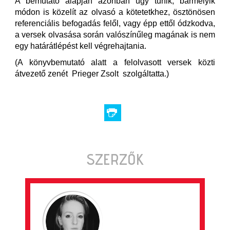
A bemutató alapján azonban úgy tűnik, bármelyik
módon is közelít az olvasó a kötetetkhez, ösztönösen
referenciális befogadás felől, vagy épp ettől ódzkodva,
a versek olvasása során valószínűleg magának is nem
egy határátlépést kell végrehajtania.
(A könyvbemutató alatt a felolvasott versek közti
átvezető zenét Prieger Zsolt szolgáltatta.)
SZERZŐK