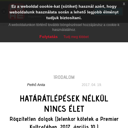
x
Ez a weboldal cookie-kat (sütiket) használ azért, hogy
PRAE.HU
×
TELEPÍTÉS
weboldalunk használata során a lehető legjobb élményt
Digital Evolution
Ingyenes - Google Play
tudjuk biztosítani.
A weboldalunkon történő további böngészéssel hozzájárulsz a cookie-k
használatához.
Folytatás
Tudj meg többet
IRODALOM
Pethő Anita
2017. 04. 19.
HATÁRÁTLÉPÉSEK NÉLKÜL
NINCS ÉLET
Rögzítetlen dolgok (Jelenkor kötetek a Premier
Kultcaféban, 2017. április 10.)