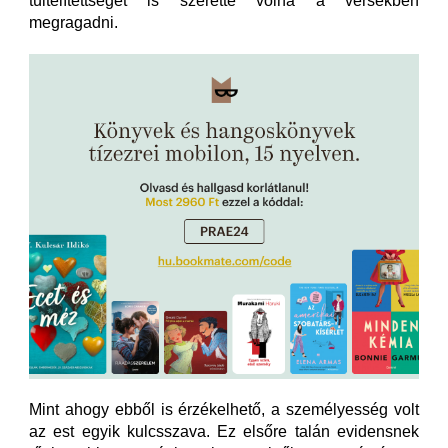
túltelítettségét is szerette volna a versekben
megragadni.
Mint ahogy ebből is érzékelhető, a személyesség volt
az est egyik kulcsszava. Ez elsőre talán evidensnek