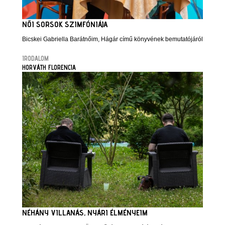
NŐI SORSOK SZIMFÓNIÁJA
Bicskei Gabriella Barátnőim, Hágár című könyvének bemutatójáról
IRODALOM
HORVÁTH FLORENCIA
NÉHÁNY VILLANÁS, NYÁRI ÉLMÉNYEIM