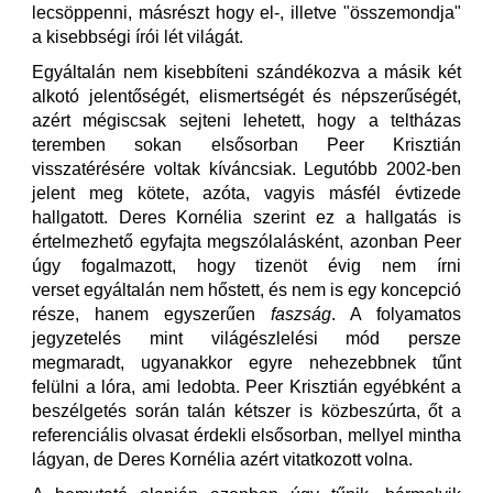
lecsöppenni, másrészt hogy el-, illetve "összemondja"
a kisebbségi írói lét világát.
Egyáltalán nem kisebbíteni szándékozva a másik két
alkotó jelentőségét, elismertségét és népszerűségét,
azért mégiscsak sejteni lehetett, hogy a teltházas
teremben sokan elsősorban Peer Krisztián
visszatérésére voltak kíváncsiak. Legutóbb 2002-ben
jelent meg kötete, azóta, vagyis másfél évtizede
hallgatott. Deres Kornélia szerint ez a hallgatás is
értelmezhető egyfajta megszólalásként, azonban Peer
úgy fogalmazott, hogy tizenöt évig nem írni
verset egyáltalán nem hőstett, és nem is egy koncepció
része, hanem egyszerűen
faszság
. A folyamatos
jegyzetelés mint világészlelési mód persze
megmaradt, ugyanakkor egyre nehezebbnek tűnt
felülni a lóra, ami ledobta. Peer Krisztián egyébként a
beszélgetés során talán kétszer is közbeszúrta, őt a
referenciális olvasat érdekli elsősorban, mellyel mintha
lágyan, de Deres Kornélia azért vitatkozott volna.