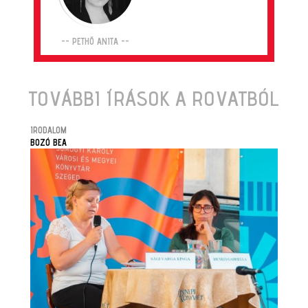
-- PETHŐ ANITA --
TOVÁBBI ÍRÁSOK A ROVATBÓL
IRODALOM
BOZÓ BEA