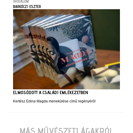
IRODALOM
BARKÓCZI ESZTER
ELMOSÓDOTT A CSALÁDI EMLÉKEZETBEN
Kertész Edina Magda menekülése című regényéről
MÁS MŰVÉSZETI ÁGAKRÓL