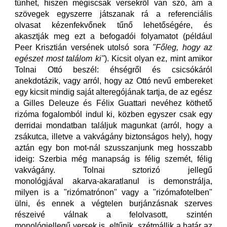
tűnhet, hiszen mégiscsak versekről van szó, ám a
szövegek egyszerre játszanak rá a referenciális
olvasat kézenfekvőnek tűnő lehetőségére, és
akasztják meg ezt a befogadói folyamatot (például
Peer Krisztián versének utolsó sora
"Főleg, hogy az
egészet most találom ki"
). Kicsit olyan ez, mint amikor
Tolnai Ottó beszél: éhségről és csicsókáról
anekdotázik, vagy arról, hogy az Ottó nevű embereket
egy kicsit mindig saját alteregójának tartja, de az egész
a Gilles Deleuze és Félix Guattari nevéhez köthető
rizóma fogalomból indul ki, közben egyszer csak egy
derridai mondatban találjuk magunkat (arról, hogy a
zsákutca, illetve a vakvágány biztonságos hely), hogy
aztán egy bon mot-nál szusszanjunk meg hosszabb
ideig: Szerbia még manapság is félig szemét, félig
vakvágány. Tolnai sztorizó jellegű
monológjával akarva-akaratlanul is demonstrálja,
milyen is a "rizómatrónon" vagy a "rizómafotelben"
ülni, és ennek a végtelen burjánzásnak szerves
részeivé válnak a felolvasott, szintén
monológjellegű versek is, eltűnik, szétmállik a határ az