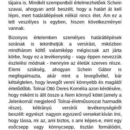
tájaira is. Mindkét szempontból értelmezhetőek Schein
szavai, ahogyan arról beszélt, hogy a határt át kell
lépni, mert határátlépések nélkül nincs élet. Ám ez a
tett veszélyes is egyben, hiszen következményei
vannak.
Bizonyos értelemben személyes határátlépések
sorának is tekinthetjük a versírást, miközben
mindhárom költő valamiképp mégiscsak azt járta
körbe, hogy ez a tevékenység - vagy éppen nevezzük
észlelési módnak - mennyire az életük szerves része.
Elemi szükség, ahogyan Schein Gábor is
megfogalmazta, akár mint a levegővétel, bár
kétségtelen, hogy levegőt venni könnyebb és magától
értetődőbb. Tolnai Ottó Deres Kornélia azon kérdésére,
hogy miként is állt össze a
Nem könnyű
kötet (amely a
Jelenkornál megjelenő Tolnai-életműsorozat harmadik
része), kétirányú versírói tevékenységéről
beszélt: egyrészt nagyon egyszerű verseket kíván írni,
hogy lássa, mi az, ami biztos, s ami képes-e, mint egy
esőcsepp vagy könnycsepp, tisztán formálódni,