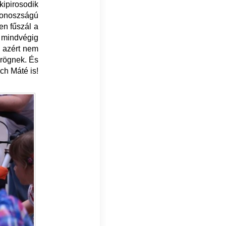
kipirosodik
gonoszságú
en fűszál a
 mindvégig
 azért nem
örögnek. És
ch Máté is!