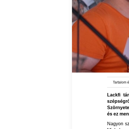
Tartalom é
Lackfi tá
szépségrő
Szörnyete
és ez men
Nagyon sz