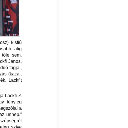
sz) kisfiú
osabb, alig
 tőle sem,
ckfi János,
duó tagjai,
ás (kacaj,
k, Lackfit
ja Lackfi
A
gy tényleg
egszólal a
az ünnep.”
 szépségről
eteg szíve