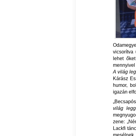
Odamegyek
vicsorítva
lehet őke
mennyivel 
A világ l
Kárász Es
humor, bo
igazán el
„Becsapós
világ leg
megnyugod
zene: „Né
Lackfi tán
mesélnek 