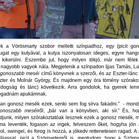
 a Vörösmarty szobor melletti színpadhoz, egy (picit gono
 ugat egy kutyával, a kutya iszonyatosan ideges, egyre hang
t kikerülni. Eszembe jut, hogy milyen tökjó, már nem félek
nagyobb vagyok nála. Megjelenik a színpadon Ijjas Tamás, La
eggonoszabb meséi
című könyvnek a szerzői, és az Eszter-lánc 
zter és Molnár György. És majdnem egy óra tömény szórakoz
ldogság és tánc) következik. Arra gondolok, ha gyerek lenné
fogadnám apukámnak.
an gonosz mesék ezek, senki sem fog sírva fakadni.” - mond
gonoszabb meséi
ről, „bár van a könyvben, aki sír.” És, ho
junk, milyen szórakoztatóak lesznek ezek a gonosz mesék, m
ma leventék, fogason az ingek, felveszem őket, hogyha jön 
col, swingel, és forog is hozzá, a jókedv rettenetesen ragad. A
Ijjassal, picit a Szörnyetegről is, megtudom, hogy a Szörny