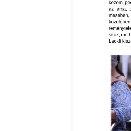
kezem, ped
az arca, 
mesében, a
közelében
reménytel
sírok, mer
Lackfi kis