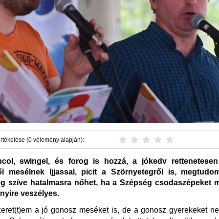
rtékelése (0 vélemény alapján):
ncol, swingel, és forog is hozzá, a jókedv rettenetese
l mesélnek Ijjassal, picit a Szörnyetegről is, megtud
g szíve hatalmasra nőhet, ha a Szépség csodaszépeket 
nyire veszélyes.
eret(t)em a jó gonosz meséket is, de a gonosz gyerekeket ne