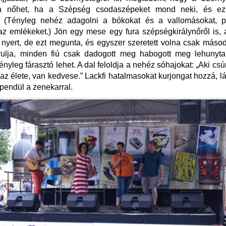
ra nőhet, ha a Szépség csodaszépeket mond neki, és ez
. (Tényleg nehéz adagolni a bókokat és a vallomásokat, 
z emlékeket.) Jön egy mese egy fura szépségkirálynőről is,
nyert, de ezt megunta, és egyszer szeretett volna csak másodi
árulja, minden fiú csak dadogott meg habogott meg lehunyt
Tényleg fárasztó lehet. A dal feloldja a nehéz sóhajokat: „Aki cs
az élete, van kedvese.” Lackfi hatalmasokat kurjongat hozzá, lá
pendül a zenekarral.