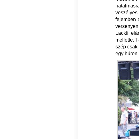
hatalmas
veszélyes
fejemben a
versenyen 
Lackfi el
mellette. 
szép csak 
egy húron 