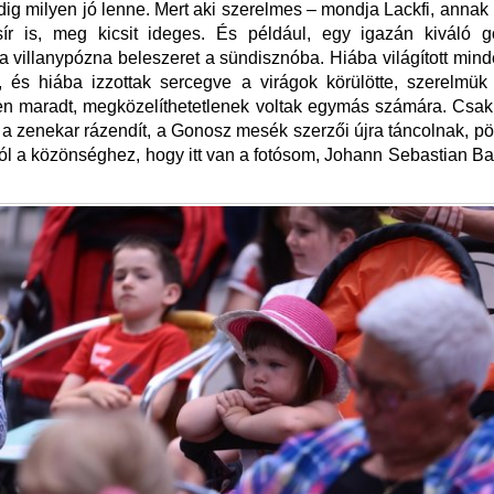
ig milyen jó lenne. Mert aki szerelmes – mondja Lackfi, annak 
sír is, meg kicsit ideges. És például, egy igazán kiváló 
 villanypózna beleszeret a sündisznóba. Hiába világított mind
, és hiába izzottak sercegve a virágok körülötte, szerelmük
en maradt, megközelíthetetlenek voltak egymás számára. Csak
t a zenekar rázendít, a Gonosz mesék szerzői újra táncolnak, p
zól a közönséghez, hogy itt van a fotósom, Johann Sebastian Ba