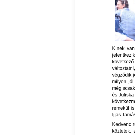
Kinek van 
jelentkezi
következő
változtatn
végződik j
milyen jól
mégiscsak 
és Juliska
következm
remekül is
Ijjas Tamá
Kedvenc t
köztetek,