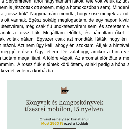
 a Selyemréten, ahol nagymamám lakott, tele volt velük az ud
nem is játszottak ott sosem, még a homokozóban sem). Minden
, a „rossz fiúk”. Nagymamám mondta, hogy sose menjek az ud
 is ott vannak. Egész sokáig megfogadtam, de egy napon kíván
iútestvérem, még csak fiú unokatestvérem sem, és szerettem v
zanak a rossz fiúk. Megálltam előttük, és bámultam őket. T
k voltak nálam. Egyszer csak azt mondták, látták, hogy én
intázni. Azt nem úgy kell, ahogy én szoktam. Álljak a hintáv
 meg jó erősen. Úgy tettem. De valahogy, amikor a hinta vis
 tudtam megállítani. A földre vágott. Az arcomat elöntötte a me
emmim. A rossz fiúk eltűntek körülöttem, valaki pedig a hóna a
 kezdett velem a kórházba.