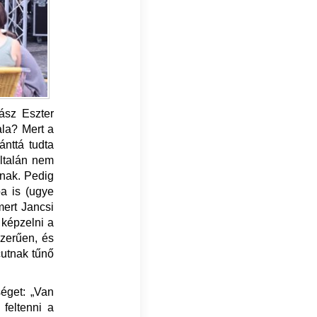
rász Eszter
ala? Mert a
nttá tudta
általán nem
knak. Pedig
ba is (ugye
mert Jancsi
 képzelni a
zerűen, és
cutnak tűnő
éget: „Van
feltenni a