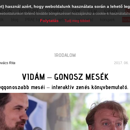
et) használ azért, hogy weboldalunk használata során a lehető leg
DESIGN
ÉPÍTÉSZET
SZÍNHÁZ
ZENE
FILM
GYEREK
K
weboldalunkon történő további böngészéssel hozzájárulsz a cookie-k használatáh
iók
blog
PRAE folyóirat
petíció
lapcsalád
könyvek
hírl
Folytatás
Tudj meg többet
IRODALOM
vács Rita
2017. 06. 
VIDÁM – GONOSZ MESÉK
leggonoszabb meséi – interaktív zenés könyvbemutató. J