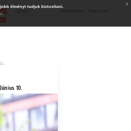
x
jobb élményt tudjuk biztosítani.
SMM
220VOLT
Bejelentkezés
Regisztráció
oz.
evél
11.
únius 10.