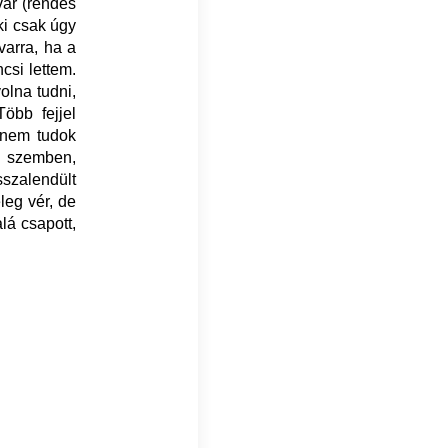
var (rendes
ki csak úgy
varra, ha a
csi lettem.
olna tudni,
öbb fejjel
 nem tudok
al szemben,
szalendült
leg vér, de
lá csapott,