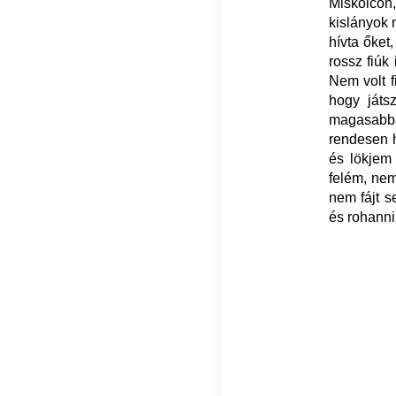
Miskolcon,
kislányok 
hívta őket
rossz fiúk
Nem volt f
hogy játs
magasabba
rendesen h
és lökjem
felém, nem
nem fájt s
és rohanni