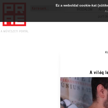
Ez a weboldal cookie-kat (sütik
IRODALOM
ART&
A 
portfól
Ko
A világ 