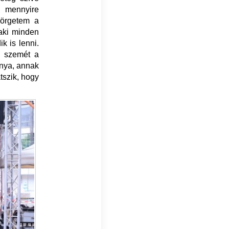
 mennyire
pörgetem a
 aki minden
k is lenni.
a szemét a
únya, annak
tszik, hogy