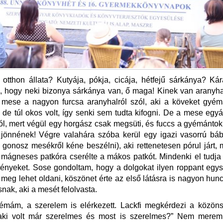
otthon állata? Kutyája, pókja, cicája, hétfejű sárkánya? Ká
k, hogy neki bizonya sárkánya van, ő maga! Kinek van aranyh
 mese a nagyon furcsa aranyhalról szól, aki a köveket gyémá
i, de túl okos volt, így senki sem tudta kifogni. De a mese egy
ól, mert végül egy horgász csak megsüti, és fuccs a gyémánto
 jönnének! Végre valahára szóba kerül egy igazi vasorrú bá
gonosz mesékről kéne beszélni), aki rettenetesen pórul járt, 
 mágneses patkóra cserélte a mákos patkót. Mindenki el tudja
ényeket. Sose gondoltam, hogy a dolgokat ilyen roppant egys
 meg lehet oldani, köszönet érte az első látásra is nagyon hun
snak, aki a mesét felolvasta.
émám, a szerelem is elérkezett. Lackfi megkérdezi a közöns
 aki volt már szerelmes és most is szerelmes?” Nem merem 