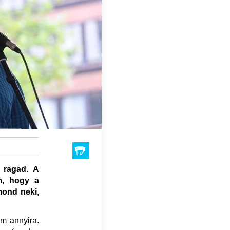
n ragad. A
om, hogy a
mond neki,
m annyira.