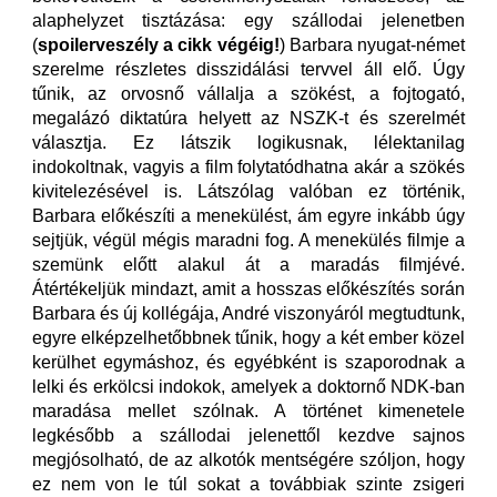
alaphelyzet tisztázása: egy szállodai jelenetben
(
spoilerveszély a cikk végéig!
) Barbara nyugat-német
szerelme részletes disszidálási tervvel áll elő. Úgy
tűnik, az orvosnő vállalja a szökést, a fojtogató,
megalázó diktatúra helyett az NSZK-t és szerelmét
választja. Ez látszik logikusnak, lélektanilag
indokoltnak, vagyis a film folytatódhatna akár a szökés
kivitelezésével is. Látszólag valóban ez történik,
Barbara előkészíti a menekülést, ám egyre inkább úgy
sejtjük, végül mégis maradni fog. A menekülés filmje a
szemünk előtt alakul át a maradás filmjévé.
Átértékeljük mindazt, amit a hosszas előkészítés során
Barbara és új kollégája, André viszonyáról megtudtunk,
egyre elképzelhetőbbnek tűnik, hogy a két ember közel
kerülhet egymáshoz, és egyébként is szaporodnak a
lelki és erkölcsi indokok, amelyek a doktornő NDK-ban
maradása mellet szólnak. A történet kimenetele
legkésőbb a szállodai jelenettől kezdve sajnos
megjósolható, de az alkotók mentségére szóljon, hogy
ez nem von le túl sokat a továbbiak szinte zsigeri