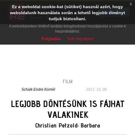
x
Ez a weboldal cookie-kat (sütiket) használ azért, hogy
PRAE.HU
×
TELEPÍTÉS
weboldalunk használata során a lehető legjobb élményt
Digital Evolution
Ingyenes - Google Play
tudjuk biztosítani.
A weboldalunkon történő további böngészéssel hozzájárulsz a cookie-k
használatához.
Folytatás
Tudj meg többet
FILM
Schalk Endre Kornél
2012. 10. 09.
LEGJOBB DÖNTÉSÜNK IS FÁJHAT
VALAKINEK
Christian Petzold: Barbara