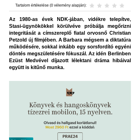
Tartalom értékelése (0 vélemény alapján):
Az 1980-as évek NDK-jában, vidékre telepítve,
Stasi-ügynökökkel körülvéve próbálja megőrizni
integritását a címszereplő fiatal orvosnő Christian
Petzold új filmjében. A Barbara mégsem a diktatúra
működésére, sokkal inkább egy sorsfordító egyéni
döntés megszületésére fókuszál. Az idén Berlinben
Ezüst Medvével díjazott lélektani dráma hibáival
együtt is kitűnő munka.