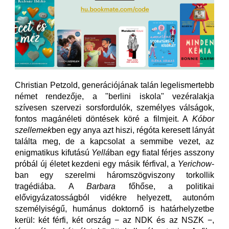
Christian Petzold, generációjának talán legelismertebb
német rendezője, a "berlini iskola" vezéralakja
szívesen szervezi sorsfordulók, személyes válságok,
fontos magánéleti döntések köré a filmjeit. A
Kóbor
szellemek
ben egy anya azt hiszi, régóta keresett lányát
találta meg, de a kapcsolat a semmibe vezet, az
enigmatikus kifutású
Yellá
ban egy fiatal férjes asszony
próbál új életet kezdeni egy másik férfival, a
Yerichow
-
ban egy szerelmi háromszögviszony torkollik
tragédiába. A
Barbara
főhőse, a politikai
elővigyázatosságból vidékre helyezett, autonóm
személyiségű, humánus doktornő is határhelyzetbe
kerül: két férfi, két ország − az NDK és az NSZK −,