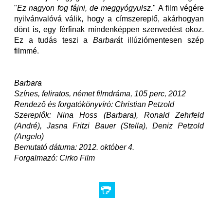
"
Ez nagyon fog fájni, de meggyógyulsz.
" A film végére
nyilvánvalóvá válik, hogy a címszereplő, akárhogyan
dönt is, egy férfinak mindenképpen szenvedést okoz.
Ez a tudás teszi a
Barbará
t illúziómentesen szép
filmmé.
Barbara
Színes, feliratos, német filmdráma, 105 perc, 2012
Rendező és forgatókönyvíró: Christian Petzold
Szereplők: Nina Hoss (Barbara), Ronald Zehrfeld
(André), Jasna Fritzi Bauer (Stella), Deniz Petzold
(Angelo)
Bemutató dátuma: 2012. október 4.
Forgalmazó: Cirko Film