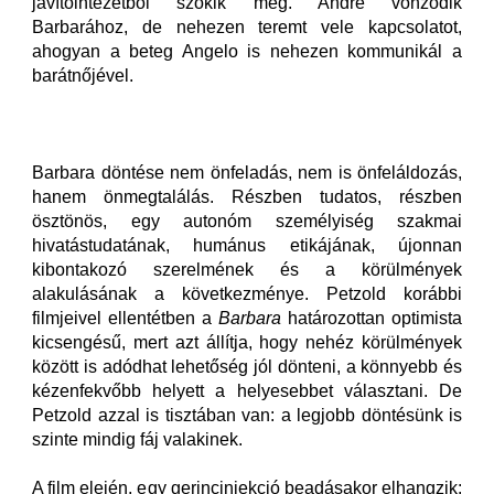
javítóintézetból szökik meg. André vonzódik
Barbarához, de nehezen teremt vele kapcsolatot,
ahogyan a beteg Angelo is nehezen kommunikál a
barátnőjével.
Barbara döntése nem önfeladás, nem is önfeláldozás,
hanem önmegtalálás. Részben tudatos, részben
ösztönös, egy autonóm személyiség szakmai
hivatástudatának, humánus etikájának, újonnan
kibontakozó szerelmének és a körülmények
alakulásának a következménye. Petzold korábbi
filmjeivel ellentétben a
Barbara
határozottan optimista
kicsengésű, mert azt állítja, hogy nehéz körülmények
között is adódhat lehetőség jól dönteni, a könnyebb és
kézenfekvőbb helyett a helyesebbet választani. De
Petzold azzal is tisztában van: a legjobb döntésünk is
szinte mindig fáj valakinek.
A film elején, egy gerincinjekció beadásakor elhangzik: