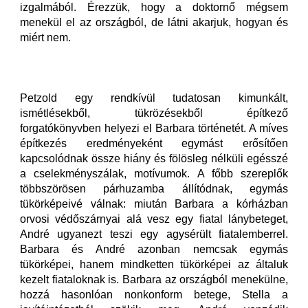
izgalmából. Érezzük, hogy a doktornő mégsem
menekül el az országból, de látni akarjuk, hogyan és
miért nem.
Petzold egy rendkívül tudatosan kimunkált,
ismétlésekből, tükrözésekből építkező
forgatókönyvben helyezi el Barbara történetét. A míves
építkezés eredményeként egymást erősítően
kapcsolódnak össze hiány és fölösleg nélküli egésszé
a cselekményszálak, motívumok. A főbb szereplők
többszörösen párhuzamba állítódnak, egymás
tükörképeivé válnak: miután Barbara a kórházban
orvosi védőszárnyai alá vesz egy fiatal lánybeteget,
André ugyanezt teszi egy agysérült fiatalemberrel.
Barbara és André azonban nemcsak egymás
tükörképei, hanem mindketten tükörképei az általuk
kezelt fiataloknak is. Barbara az országból menekülne,
hozzá hasonlóan nonkonform betege, Stella a