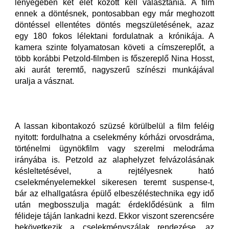
lényegében két élet között kell választania. A film
ennek a döntésnek, pontosabban egy már meghozott
döntéssel ellentétes döntés megszületésének, azaz
egy 180 fokos lélektani fordulatnak a krónikája. A
kamera szinte folyamatosan követi a címszereplőt, a
több korábbi Petzold-filmben is főszereplő Nina Hosst,
aki aurát teremtő, nagyszerű színészi munkájával
uralja a vásznat.
A lassan kibontakozó szüzsé körülbelül a film feléig
nyitott: fordulhatna a cselekmény kórházi orvosdráma,
történelmi ügynökfilm vagy szerelmi melodráma
irányába is. Petzold az alaphelyzet felvázolásának
késleltetésével, a rejtélyesnek ható
cselekményelemekkel sikeresen teremt suspense-t,
bár az elhallgatásra épülő elbeszéléstechnika egy idő
után megbosszulja magát: érdeklődésünk a film
félideje táján lankadni kezd. Ekkor viszont szerencsére
bekövetkezik a cselekményszálak rendezése, az