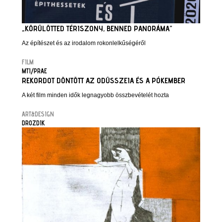
„KÖRÜLÖTTED TÉRISZONY, BENNED PANORÁMA”
Az építészet és az irodalom rokonlelkűségéről
FILM
MTI/PRAE
REKORDOT DÖNTÖTT AZ ODÜSSZEIA ÉS A PÓKEMBER
A két film minden idők legnagyobb összbevételét hozta
ART&DESIGN
DROZDIK