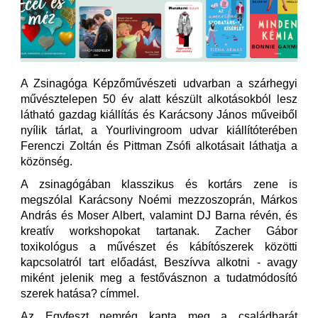
A Zsinagóga Képzőművészeti udvarban a szárhegyi
művésztelepen 50 év alatt készült alkotásokból lesz
látható gazdag kiállítás és Karácsony János műveiből
nyílik tárlat, a Yourlivingroom udvar kiállítóterében
Ferenczi Zoltán és Pittman Zsófi alkotásait láthatja a
közönség.
A zsinagógában klasszikus és kortárs zene is
megszólal Karácsony Noémi mezzoszoprán, Márkos
András és Moser Albert, valamint DJ Barna révén, és
kreatív workshopokat tartanak. Zacher Gábor
toxikológus a művészet és kábítószerek közötti
kapcsolatról tart előadást, Beszívva alkotni - avagy
miként jelenik meg a festővásznon a tudatmódosító
szerek hatása? címmel.
Az Egyfeszt nemrég kapta meg a családbarát