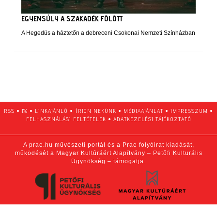
EGYENSÚLY A SZAKADÉK FÖLÖTT
A Hegedüs a háztetőn a debreceni Csokonai Nemzeti Színházban
RSS
•
1%
•
LINKAJÁNLÓ
•
ÍRJON NEKÜNK
•
MÉDIAAJÁNLAT
•
IMPRESSZUM
•
FELHASZNÁLÁSI FELTÉTELEK
•
ADATKEZELÉSI TÁJÉKOZTATÓ
A prae.hu művészeti portál és a Prae folyóirat kiadását,
működését a Magyar Kultúráért Alapítvány – Petőfi Kulturális
Ügynökség – támogatja.