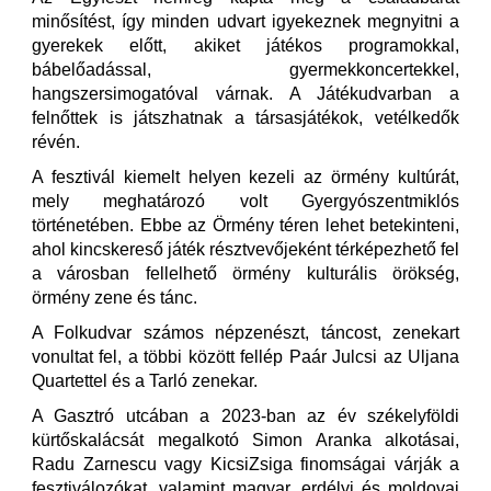
minősítést, így minden udvart igyekeznek megnyitni a
gyerekek előtt, akiket játékos programokkal,
bábelőadással, gyermekkoncertekkel,
hangszersimogatóval várnak. A Játékudvarban a
felnőttek is játszhatnak a társasjátékok, vetélkedők
révén.
A fesztivál kiemelt helyen kezeli az örmény kultúrát,
mely meghatározó volt Gyergyószentmiklós
történetében. Ebbe az Örmény téren lehet betekinteni,
ahol kincskereső játék résztvevőjeként térképezhető fel
a városban fellelhető örmény kulturális örökség,
örmény zene és tánc.
A Folkudvar számos népzenészt, táncost, zenekart
vonultat fel, a többi között fellép Paár Julcsi az Uljana
Quartettel és a Tarló zenekar.
A Gasztró utcában a 2023-ban az év székelyföldi
kürtőskalácsát megalkotó Simon Aranka alkotásai,
Radu Zarnescu vagy KicsiZsiga finomságai várják a
fesztiválozókat, valamint magyar, erdélyi és moldovai