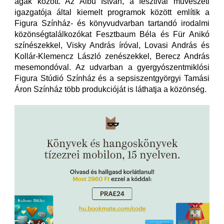
ágak között. Az Albu István, a fesztivál művészeti
igazgatója által kiemelt programok között említik a
Figura Színház- és könyvudvarban tartandó irodalmi
közönségtalálkozókat Fesztbaum Béla és Für Anikó
színészekkel, Visky András íróval, Lovasi András és
Kollár-Klemencz László zenészekkel, Berecz András
mesemondóval. Az udvarban a gyergyószentmiklósi
Figura Stúdió Színház és a sepsiszentgyörgyi Tamási
Áron Színház több produkcióját is láthatja a közönség.