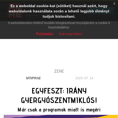
x
Ez a weboldal cookie-kat (sütiket) használ azért, hogy
PRAE.HU
×
TELEPÍTÉS
weboldalunk használata során a lehető legjobb élményt
Digital Evolution
Ingyenes - Google Play
tudjuk biztosítani.
A weboldalunkon történő további böngészéssel hozzájárulsz a cookie-k
használatához.
Folytatás
Tudj meg többet
ZENE
MTI/PRAE
2024. 07. 14.
EGYFESZT: IRÁNY
GYERGYÓSZENTMIKLÓS!
Már csak a programok miatt is megéri