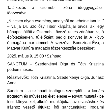
Találkozás a csernobili zóna ideggyógyász-
főorvosával
„Nincsen olyan esemény, amelyből ne lehetne tanulni.”
– vallja Dr. Szöllősy Tibor kárpátaljai orvos, aki egy
hónapot töltött a Csernobilt övező kettes zónában zajló
építkezéseken, túlélőként pedig könyvet írt A kígyó
önmagába mar címmel. A szerzővel Bonczidai Éva, a
Magyar Kultúra magazin főszerkesztője beszélget.
2025. május 9. 15.00 / Színpad
SANCTUM – Szederkényi Olga és Tóth Krisztina
pódiumműsora
Résztvevők: Tóth Krisztina, Szederkényi Olga, Juhász
Anna
Sanctum – a színpadi trialógus szereplői – a kortárs
irodalom és művészeti élet jelesei – együtt mutatják be
friss könyveiket, alkotói munkájukat, az olvasáshoz és
íráshoz vezető útjukat, írói sanctumjukat, irodalmi