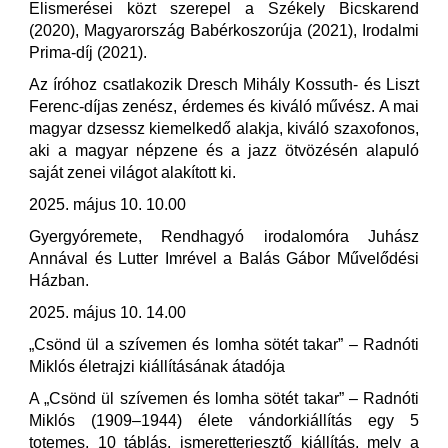
Elismerései közt szerepel a Székely Bicskarend
(2020), Magyarország Babérkoszorúja (2021), Irodalmi
Prima-díj (2021).
Az íróhoz csatlakozik Dresch Mihály Kossuth- és Liszt
Ferenc-díjas zenész, érdemes és kiváló művész. A mai
magyar dzsessz kiemelkedő alakja, kiváló szaxofonos,
aki a magyar népzene és a jazz ötvözésén alapuló
saját zenei világot alakított ki.
2025. május 10. 10.00
Gyergyóremete, Rendhagyó irodalomóra Juhász
Annával és Lutter Imrével a Balás Gábor Művelődési
Házban.
2025. május 10. 14.00
„Csönd ül a szívemen és lomha sötét takar” – Radnóti
Miklós életrajzi kiállításának átadója
A „Csönd ül szívemen és lomha sötét takar” – Radnóti
Miklós (1909–1944) élete vándorkiállítás egy 5
totemes, 10 táblás, ismeretterjesztő kiállítás, mely a