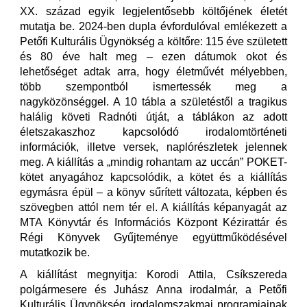
XX. század egyik legjelentősebb költőjének életét
mutatja be. 2024-ben dupla évfordulóval emlékezett a
Petőfi Kulturális Ügynökség a költőre: 115 éve született
és 80 éve halt meg – ezen dátumok okot és
lehetőséget adtak arra, hogy életművét mélyebben,
több szempontból ismertessék meg a
nagyközönséggel. A 10 tábla a születéstől a tragikus
halálig követi Radnóti útját, a táblákon az adott
életszakaszhoz kapcsolódó irodalomtörténeti
információk, illetve versek, naplórészletek jelennek
meg. A kiállítás a „mindig rohantam az uccán” POKET-
kötet anyagához kapcsolódik, a kötet és a kiállítás
egymásra épül – a könyv sűrített változata, képben és
szövegben attól nem tér el. A kiállítás képanyagát az
MTA Könyvtár és Információs Központ Kézirattár és
Régi Könyvek Gyűjteménye együttműködésével
mutatkozik be.
A kiállítást megnyitja: Korodi Attila, Csíkszereda
polgármesere és Juhász Anna irodalmár, a Petőfi
Kulturális Ügynökség irodalomszakmai programjainak