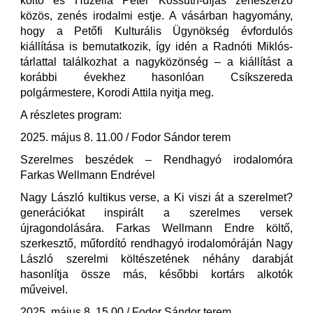
költő és Huzella Péter Kossuth-díjas zeneszerző
közös, zenés irodalmi estje. A vásárban hagyomány,
hogy a Petőfi Kulturális Ügynökség évfordulós
kiállítása is bemutatkozik, így idén a Radnóti Miklós-
tárlattal találkozhat a nagyközönség – a kiállítást a
korábbi évekhez hasonlóan Csíkszereda
polgármestere, Korodi Attila nyitja meg.
A részletes program:
2025. május 8. 11.00 / Fodor Sándor terem
Szerelmes beszédek – Rendhagyó irodalomóra
Farkas Wellmann Endrével
Nagy László kultikus verse, a Ki viszi át a szerelmet?
generációkat inspirált a szerelmes versek
újragondolására. Farkas Wellmann Endre költő,
szerkesztő, műfordító rendhagyó irodalomóráján Nagy
László szerelmi költészetének néhány darabját
hasonlítja össze más, későbbi kortárs alkotók
műveivel.
2025. május 8. 15.00 / Fodor Sándor terem