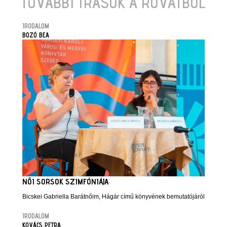
TOVÁBBI ÍRÁSOK A ROVATBÓL
IRODALOM
BOZÓ BEA
NŐI SORSOK SZIMFÓNIÁJA
Bicskei Gabriella Barátnőim, Hágár című könyvének bemutatójáról
IRODALOM
KOVÁCS PETRA