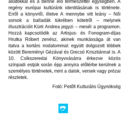
állatokkal és a benne élő természettel egységben. A
regény európai kultúránk identitásának is története.
Erről a könyvről, illetve A mennybe vitt leány – Női
sorsok a balladák tükrében kötetről – melynek
illusztrációit Kürti Andrea jegyzi – mesél a programon.
Hozzá kapcsolódik az Artisjus- és Fonogram-díjas
Hrutka Róbert zenész, akinek munkássága át van
itatva a kortárs irodalommal: együtt dolgozott többek
között Bereményi Gézával és Grecsó Krisztiánnal is. A
10. Csíkszeredai Könyvvásárra érkezve közös
színpadi estjük során épp annyira előtérbe kerülnek a
személyes történetek, mint a dalok, versek vagy prózai
részletek.
Fotó: Petőfi Kulturális Ügynökség