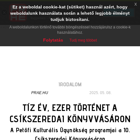
x
Ez a weboldal cookie-kat (sütiket) használ azért, hogy
PRAE.HU
×
TELEPÍTÉS
weboldalunk használata során a lehető legjobb élményt
Digital Evolution
Ingyenes - Google Play
tudjuk biztosítani.
A weboldalunkon történő további böngészéssel hozzájárulsz a cookie-k
használatához.
Folytatás
Tudj meg többet
IRODALOM
PRAE.HU
2025. 05. 08.
TÍZ ÉV, EZER TÖRTÉNET A
CSÍKSZEREDAI KÖNYVVÁSÁRON
A Petőfi Kulturális Ügynökség programjai a 10.
Csíkszeredai Könyvvásáron