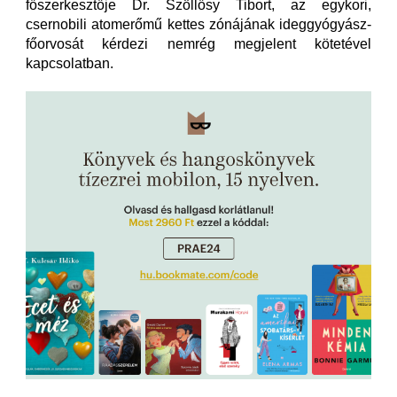
főszerkesztője Dr. Szöllősy Tibort, az egykori,
csernobili atomerőmű kettes zónájának ideggyógyász-
főorvosát kérdezi nemrég megjelent kötetével
kapcsolatban.