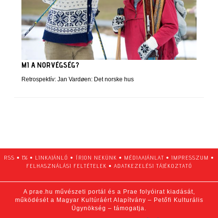
MI A NORVÉGSÉG?
Retrospektív: Jan Vardøen: Det norske hus
RSS
•
1%
•
LINKAJÁNLÓ
•
ÍRJON NEKÜNK
•
MÉDIAAJÁNLAT
•
IMPRESSZUM
•
FELHASZNÁLÁSI FELTÉTELEK
•
ADATKEZELÉSI TÁJÉKOZTATÓ
A prae.hu művészeti portál és a Prae folyóirat kiadását,
működését a Magyar Kultúráért Alapítvány – Petőfi Kulturális
Ügynökség – támogatja.