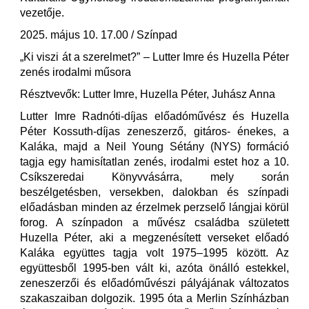
vezetője.
2025. május 10. 17.00 / Színpad
„Ki viszi át a szerelmet?” – Lutter Imre és Huzella Péter
zenés irodalmi műsora
Résztvevők: Lutter Imre, Huzella Péter, Juhász Anna
Lutter Imre Radnóti-díjas előadóművész és Huzella
Péter Kossuth-díjas zeneszerző, gitáros- énekes, a
Kaláka, majd a Neil Young Sétány (NYS) formáció
tagja egy hamisítatlan zenés, irodalmi estet hoz a 10.
Csíkszeredai Könyvvásárra, mely során
beszélgetésben, versekben, dalokban és színpadi
előadásban minden az érzelmek perzselő lángjai körül
forog. A színpadon a művész családba született
Huzella Péter, aki a megzenésített verseket előadó
Kaláka együttes tagja volt 1975–1995 között. Az
együttesből 1995-ben vált ki, azóta önálló estekkel,
zeneszerzői és előadóművészi pályájának változatos
szakaszaiban dolgozik. 1995 óta a Merlin Színházban