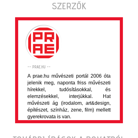
SZERZŐK
-- PRAE.HU --
A prae.hu művészeti portál 2006 óta
jelenik meg, naponta friss művészeti
hírekkel, tudósításokkal, és
elemzésekkel, interjúkkal. Hat
művészeti ág (irodalom, art&design,
építészet, színház, zene, film) mellett
gyerekrovata is van.