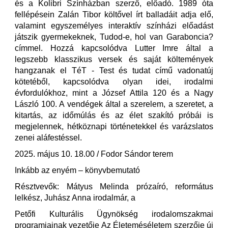
és a Kolibri Színházban szerző, előadó. 1989 óta
fellépésein Zalán Tibor költővel írt balladáit adja elő,
valamint egyszemélyes interaktív színházi előadást
játszik gyermekeknek, Tudod-e, hol van Garaboncia?
címmel. Hozzá kapcsolódva Lutter Imre által a
legszebb klasszikus versek és saját költemények
hangzanak el TéT - Test és tudat című vadonatúj
kötetéből, kapcsolódva olyan idei, irodalmi
évfordulókhoz, mint a József Attila 120 és a Nagy
László 100. A vendégek által a szerelem, a szeretet, a
kitartás, az időmúlás és az élet szakító próbái is
megjelennek, hétköznapi történetekkel és varázslatos
zenei aláfestéssel.
2025. május 10. 18.00 / Fodor Sándor terem
Inkább az enyém – könyvbemutató
Résztvevők: Mátyus Melinda prózaíró, református
lelkész, Juhász Anna irodalmár, a
Petőfi Kulturális Ügynökség irodalomszakmai
programjainak vezetője Az Életeméséletem szerzője új