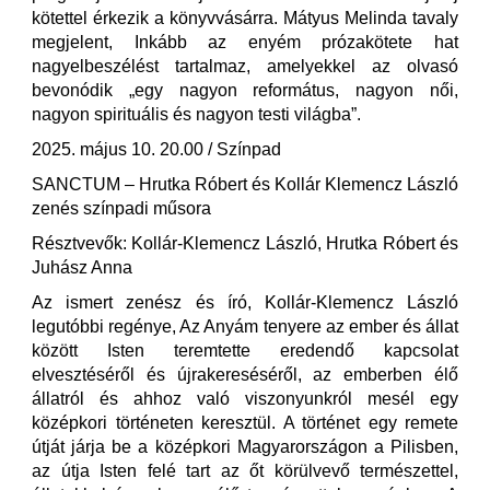
kötettel érkezik a könyvvásárra. Mátyus Melinda tavaly
megjelent, Inkább az enyém prózakötete hat
nagyelbeszélést tartalmaz, amelyekkel az olvasó
bevonódik „egy nagyon református, nagyon női,
nagyon spirituális és nagyon testi világba”.
2025. május 10. 20.00 / Színpad
SANCTUM – Hrutka Róbert és Kollár Klemencz László
zenés színpadi műsora
Résztvevők: Kollár-Klemencz László, Hrutka Róbert és
Juhász Anna
Az ismert zenész és író, Kollár-Klemencz László
legutóbbi regénye, Az Anyám tenyere az ember és állat
között Isten teremtette eredendő kapcsolat
elvesztéséről és újrakereséséről, az emberben élő
állatról és ahhoz való viszonyunkról mesél egy
középkori történeten keresztül. A történet egy remete
útját járja be a középkori Magyarországon a Pilisben,
az útja Isten felé tart az őt körülvevő természettel,