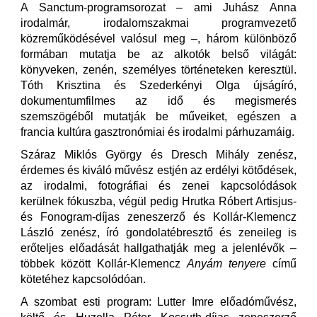
A Sanctum-programsorozat – ami Juhász Anna
irodalmár, irodalomszakmai programvezető
közreműködésével valósul meg –, három különböző
formában mutatja be az alkotók belső világát:
könyveken, zenén, személyes történeteken keresztül.
Tóth Krisztina és Szederkényi Olga újságíró,
dokumentumfilmes az idő és megismerés
szemszögéből mutatják be műveiket, egészen a
francia kultúra gasztronómiai és irodalmi párhuzamáig.
Száraz Miklós György és Dresch Mihály zenész,
érdemes és kiváló művész estjén az erdélyi kötődések,
az irodalmi, fotográfiai és zenei kapcsolódások
kerülnek fókuszba, végül pedig Hrutka Róbert Artisjus-
és Fonogram-díjas zeneszerző és Kollár-Klemencz
László zenész, író gondolatébresztő és zeneileg is
erőteljes előadását hallgathatják meg a jelenlévők –
többek között Kollár-Klemencz
Anyám tenyere
című
kötetéhez kapcsolódóan.
A szombat esti program: Lutter Imre előadóművész,