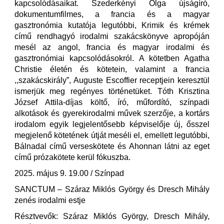
kapcsolódásaikat. Szederkényi Olga újságíró,
dokumentumfilmes, a francia és a magyar
gasztronómia kutatója legutóbbi, Krimik és krémek
című rendhagyó irodalmi szakácskönyve apropóján
mesél az angol, francia és magyar irodalmi és
gasztronómiai kapcsolódásokról. A kötetben Agatha
Christie életén és kötetein, valamint a francia
,,szakácskirály”, Auguste Escoffier receptjein keresztül
ismerjük meg regényes történetüket. Tóth Krisztina
József Attila-díjas költő, író, műfordító, színpadi
alkotások és gyerekirodalmi művek szerzője, a kortárs
irodalom egyik legjelentősebb képviselője új, ősszel
megjelenő kötetének útját meséli el, emellett legutóbbi,
Bálnadal című verseskötete és Ahonnan látni az eget
című prózakötete kerül fókuszba.
2025. május 9. 19.00 / Színpad
SANCTUM – Száraz Miklós György és Dresch Mihály
zenés irodalmi estje
Résztvevők: Száraz Miklós György, Dresch Mihály,