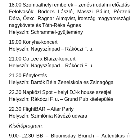
18.00 Szombathelyi emberek – zenés irodalmi előadás
Felolvasók: Bödecs László, Masszi Bálint, Péczeli
Dóra, Őexc. Ragnar Almqvist, Írország magyarországi
nagykövete és Tóth-Réka Ágnes
Helyszín: Schrammel-gyűjtemény
19.00 Konyha-koncert
Helyszín: Nagyszínpad – Rákóczi F. u.
21.00 Co Lee x Blaize-koncert
Helyszín: Nagyszínpad – Rákóczi F. u.
21.30 Fényfestés
Helyszín: Bartók Béla Zeneiskola és Zsinagóga
22.30 Napközi Spot – helyi DJ-k house szettjei
Helyszín: Rákóczi F. u. – Grund Pub kitelepülés
22.30 FlightBAR – After Party
Helyszín: Szimfónia Kávézó udvara
Kísérőprogram:
9.00–12.30 BB – Bloomsday Brunch – Autentikus ír