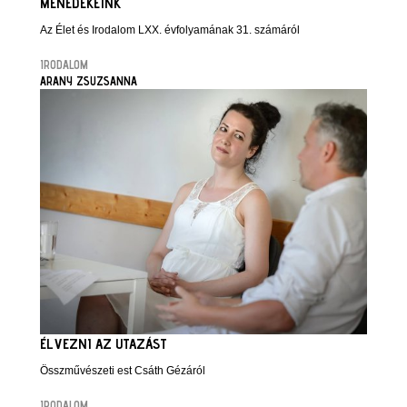
MENEDÉKEINK
Az Élet és Irodalom LXX. évfolyamának 31. számáról
IRODALOM
ARANY ZSUZSANNA
ÉLVEZNI AZ UTAZÁST
Összművészeti est Csáth Gézáról
IRODALOM