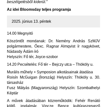
beszélgetésből kiderül.”
Az idei Bloomsday teljes programja
2025. június 13. péntek
14.00 Megnyitó
Köszöntőt mondanak: Dr. Nemény András SzMJV
polgármestere, Őexc. Ragnar Almqvist ír nagykövet,
Nádasdy Ádám író
Helyszín: Fő tér, Joyce-szobor
14.20 Pecsételés: Fő tér – Bejczy utca – Thököly u.
Murális műhely + Symposion alkotásainak átadása
Roisín McGuigan (Írország) Helyszín: Thököly u. 30.
társasház
Fusz Mátyás (Magyarország) Helyszín: Szombathelyi
Képtár
A művek átadásában közreműködik: Fehér Renátó
költő, irodalmár, Vincze Bence kultúraszervező