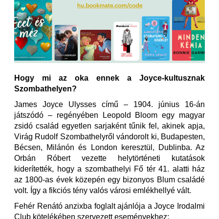
Hogy mi az oka ennek a Joyce-kultusznak
Szombathelyen?
James Joyce Ulysses című – 1904. június 16-án
játszódó – regényében Leopold Bloom egy magyar
zsidó család egyetlen sarjaként tűnik fel, akinek apja,
Virág Rudolf Szombathelyről vándorolt ki, Budapesten,
Bécsen, Milánón és London keresztül, Dublinba. Az
Orbán Róbert vezette helytörténeti kutatások
kiderítették, hogy a szombathelyi Fő tér 41. alatti ház
az 1800-as évek közepén egy bizonyos Blum családé
volt. Így a fikciós tény valós városi emlékhellyé vált.
Fehér Renátó anzixba foglalt ajánlója a Joyce Irodalmi
Club kötelékében szervezett eseményekhez: