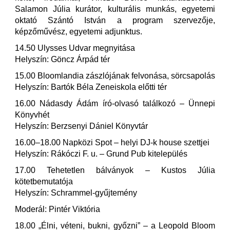
Salamon Júlia kurátor, kulturális munkás, egyetemi
oktató Szántó István a program szervezője,
képzőművész, egyetemi adjunktus.
14.50 Ulysses Udvar megnyitása
Helyszín: Göncz Árpád tér
15.00 Bloomlandia zászlójának felvonása, sörcsapolás
Helyszín: Bartók Béla Zeneiskola előtti tér
16.00 Nádasdy Ádám író-olvasó találkozó – Ünnepi
Könyvhét
Helyszín: Berzsenyi Dániel Könyvtár
16.00–18.00 Napközi Spot – helyi DJ-k house szettjei
Helyszín: Rákóczi F. u. – Grund Pub kitelepülés
17.00 Tehetetlen bálványok – Kustos Júlia
kötetbemutatója
Helyszín: Schrammel-gyűjtemény
Moderál: Pintér Viktória
18.00 „Élni, véteni, bukni, győzni” – a Leopold Bloom