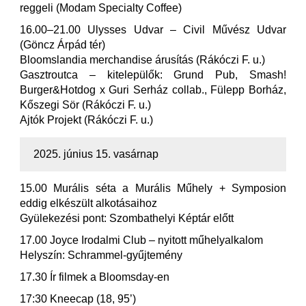
reggeli (Modam Specialty Coffee)
16.00–21.00 Ulysses Udvar – Civil Művész Udvar
(Göncz Árpád tér)
Bloomslandia merchandise árusítás (Rákóczi F. u.)
Gasztroutca – kitelepülők: Grund Pub, Smash!
Burger&Hotdog x Guri Serház collab., Fülepp Borház,
Kőszegi Sör (Rákóczi F. u.)
Ajtók Projekt (Rákóczi F. u.)
2025. június 15. vasárnap
15.00 Murális séta a Murális Műhely + Symposion
eddig elkészült alkotásaihoz
Gyülekezési pont: Szombathelyi Képtár előtt
17.00 Joyce Irodalmi Club – nyitott műhelyalkalom
Helyszín: Schrammel-gyűjtemény
17.30 Ír filmek a Bloomsday-en
17:30 Kneecap (18, 95’)