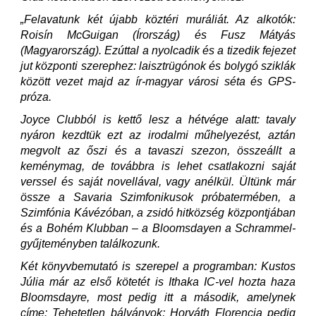
„Felavatunk két újabb köztéri muráliát. Az alkotók:
Roisín McGuigan (Írország) és Fusz Mátyás
(Magyarország). Ezúttal a nyolcadik és a tizedik fejezet
jut központi szerephez: laisztrügónok és bolygó sziklák
között vezet majd az ír-magyar városi séta és GPS-
próza.
Joyce Clubból is kettő lesz a hétvége alatt: tavaly
nyáron kezdtük ezt az irodalmi műhelyezést, aztán
megvolt az őszi és a tavaszi szezon, összeállt a
keménymag, de továbbra is lehet csatlakozni saját
verssel és saját novellával, vagy anélkül. Ültünk már
össze a Savaria Szimfonikusok próbatermében, a
Szimfónia Kávézóban, a zsidó hitközség központjában
és a Bohém Klubban – a Bloomsdayen a Schrammel-
gyűjteményben találkozunk.
Két könyvbemutató is szerepel a programban: Kustos
Júlia már az első kötetét is Ithaka IC-vel hozta haza
Bloomsdayre, most pedig itt a második, amelynek
címe: Tehetetlen bálványok; Horváth Florencia pedig