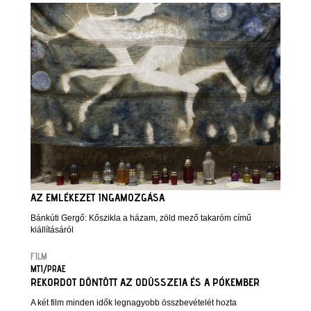
AZ EMLÉKEZET INGAMOZGÁSA
Bánkúti Gergő: Kőszikla a házam, zöld mező takaróm című
kiállításáról
FILM
MTI/PRAE
REKORDOT DÖNTÖTT AZ ODÜSSZEIA ÉS A PÓKEMBER
A két film minden idők legnagyobb összbevételét hozta