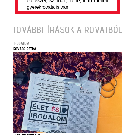
építészet, színház, zene, film) mellett
gyerekrovata is van.
TOVÁBBI ÍRÁSOK A ROVATBÓL
IRODALOM
KOVÁCS PETRA