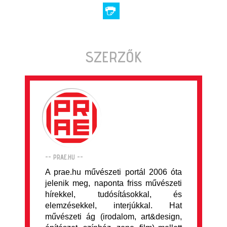
SZERZŐK
-- PRAE.HU --
A prae.hu művészeti portál 2006 óta
jelenik meg, naponta friss művészeti
hírekkel, tudósításokkal, és
elemzésekkel, interjúkkal. Hat
művészeti ág (irodalom, art&design,