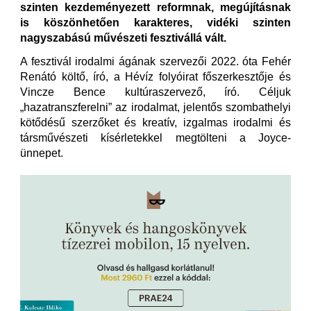
szinten kezdeményezett reformnak, megújításnak
is köszönhetően karakteres, vidéki szinten
nagyszabású művészeti fesztivállá vált.
A fesztivál irodalmi ágának szervezői 2022. óta Fehér
Renátó költő, író, a Hévíz folyóirat főszerkesztője és
Vincze Bence kultúraszervező, író. Céljuk
„hazatranszferelni” az irodalmat, jelentős szombathelyi
kötődésű szerzőket és kreatív, izgalmas irodalmi és
társművészeti kísérletekkel megtölteni a Joyce-
ünnepet.