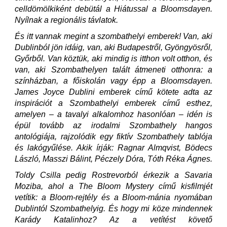
celldömölkiként debütál a Hiátussal a Bloomsdayen.
Nyílnak a regionális távlatok.
És itt vannak megint a szombathelyi emberek! Van, aki
Dublinból jön idáig, van, aki Budapestről, Gyöngyösről,
Győrből. Van köztük, aki mindig is itthon volt otthon, és
van, aki Szombathelyen talált átmeneti otthonra: a
színházban, a főiskolán vagy épp a Bloomsdayen.
James Joyce Dublini emberek című kötete adta az
inspirációt a Szombathelyi emberek című esthez,
amelyen – a tavalyi alkalomhoz hasonlóan – idén is
épül tovább az irodalmi Szombathely hangos
antológiája, rajzolódik egy fiktív Szombathely tablója
és lakógyűlése. Akik írják: Ragnar Almqvist, Bödecs
László, Masszi Bálint, Péczely Dóra, Tóth Réka Ágnes.
Toldy Csilla pedig Rostrevorból érkezik a Savaria
Moziba, ahol a The Bloom Mystery című kisfilmjét
vetítik: a Bloom-rejtély és a Bloom-mánia nyomában
Dublintól Szombathelyig. És hogy mi köze mindennek
Karády Katalinhoz? Az a vetítést követő