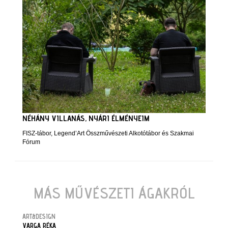
NÉHÁNY VILLANÁS, NYÁRI ÉLMÉNYEIM
FISZ-tábor, Legend’Art Összművészeti Alkotótábor és Szakmai
Fórum
MÁS MŰVÉSZETI ÁGAKRÓL
ART&DESIGN
VARGA RÉKA