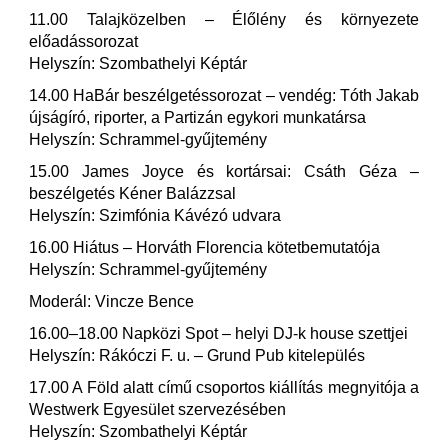
11.00 Talajközelben – Élőlény és környezete
előadássorozat
Helyszín: Szombathelyi Képtár
14.00 HaBár beszélgetéssorozat – vendég: Tóth Jakab
újságíró, riporter, a Partizán egykori munkatársa
Helyszín: Schrammel-gyűjtemény
15.00 James Joyce és kortársai: Csáth Géza –
beszélgetés Kéner Balázzsal
Helyszín: Szimfónia Kávézó udvara
16.00 Hiátus – Horváth Florencia kötetbemutatója
Helyszín: Schrammel-gyűjtemény
Moderál: Vincze Bence
16.00–18.00 Napközi Spot – helyi DJ-k house szettjei
Helyszín: Rákóczi F. u. – Grund Pub kitelepülés
17.00 A Föld alatt című csoportos kiállítás megnyitója a
Westwerk Egyesület szervezésében
Helyszín: Szombathelyi Képtár