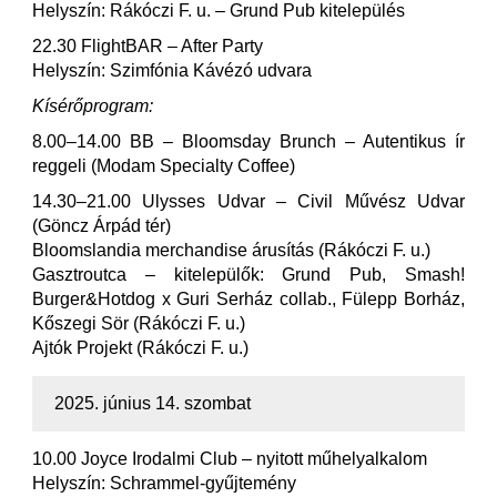
Helyszín: Rákóczi F. u. – Grund Pub kitelepülés
22.30 FlightBAR – After Party
Helyszín: Szimfónia Kávézó udvara
Kísérőprogram:
8.00–14.00 BB – Bloomsday Brunch – Autentikus ír
reggeli (Modam Specialty Coffee)
14.30–21.00 Ulysses Udvar – Civil Művész Udvar
(Göncz Árpád tér)
Bloomslandia merchandise árusítás (Rákóczi F. u.)
Gasztroutca – kitelepülők: Grund Pub, Smash!
Burger&Hotdog x Guri Serház collab., Fülepp Borház,
Kőszegi Sör (Rákóczi F. u.)
Ajtók Projekt (Rákóczi F. u.)
2025. június 14. szombat
10.00 Joyce Irodalmi Club – nyitott műhelyalkalom
Helyszín: Schrammel-gyűjtemény