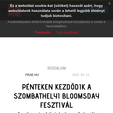
x
Ez a weboldal cookie-kat (sütiket) használ azért, hogy
PRAE.HU
×
TELEPÍTÉS
weboldalunk használata során a lehető legjobb élményt
Digital Evolution
Ingyenes - Google Play
tudjuk biztosítani.
A weboldalunkon történő további böngészéssel hozzájárulsz a cookie-k
használatához.
Folytatás
Tudj meg többet
IRODALOM
PRAE.HU
2025. 06. 13.
PÉNTEKEN KEZDŐDIK A
SZOMBATHELYI BLOOMSDAY
FESZTIVÁL