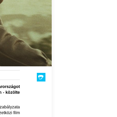
rországot
n - közölte
zabályzata
etközi film