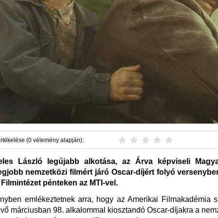
rtékelése (0 vélemény alapján):
les László legújabb alkotása, az Árva képviseli Magya
egjobb nemzetközi filmért járó Oscar-díjért folyó versenybe
 Filmintézet pénteken az MTI-vel.
nyben emlékeztetnek arra, hogy az Amerikai Filmakadémia s
jövő márciusban 98. alkalommal kiosztandó Oscar-díjakra a nemz