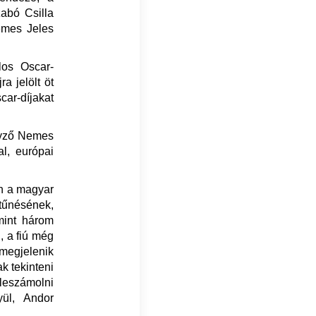
abó Csilla
Nemes Jeles
los Oscar-
a jelölt öt
car-díjakat
yző Nemes
al, európai
án a magyar
ltűnésének,
mint három
, a fiú még
 megjelenik
ak tekinteni
leszámolni
yül, Andor