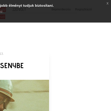
x
jobb élményt tudjuk biztosítani.
SMM
220VOLT
Bejelentkezés
Regisztráció
oz.
evél
13.
RSENYBE