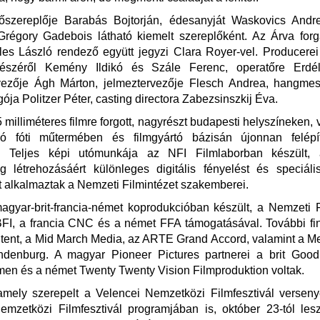
őszereplője Barabás Bojtorján, édesanyját Waskovics Andrea
Grégory Gadebois látható kiemelt szereplőként. Az Árva for
es László rendező együtt jegyzi Clara Royer-vel. Producerei
részéről Kemény Ildikó és Szále Ferenc, operatőre Erdé
rvezője Ágh Márton, jelmeztervezője Flesch Andrea, hangmes
ója Politzer Péter, casting directora Zabezsinszkij Éva.
 milliméteres filmre forgott, nagyrészt budapesti helyszíneken, 
ó fóti műtermében és filmgyártó bázisán újonnan felépíte
n. Teljes képi utómunkája az NFI Filmlaborban készült,
ág létrehozásáért különleges digitális fényelést és speciáli
t alkalmaztak a Nemzeti Filmintézet szakemberei.
gyar-brit-francia-német koprodukcióban készült, a Nemzeti F
FI, a francia CNC és a német FFA támogatásával. További fi
tent, a Mid March Media, az ARTE Grand Accord, valamint a M
andenburg. A magyar Pioneer Pictures partnerei a brit Goo
men és a német Twenty Twenty Vision Filmproduktion voltak.
amely szerepelt a Velencei Nemzetközi Filmfesztivál versen
emzetközi Filmfesztivál programjában is, október 23-tól les