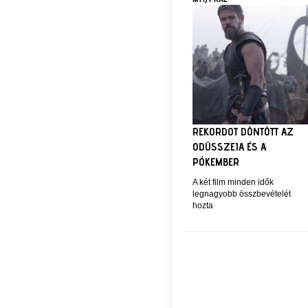
REKORDOT DÖNTÖTT AZ
ODÜSSZEIA ÉS A
PÓKEMBER
A két film minden idők
legnagyobb összbevételét
hozta