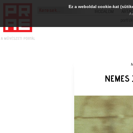
Ez a weboldal cookie-kat (sütik
IRODALOM
ART&
A 
portfól
M
NEMES 