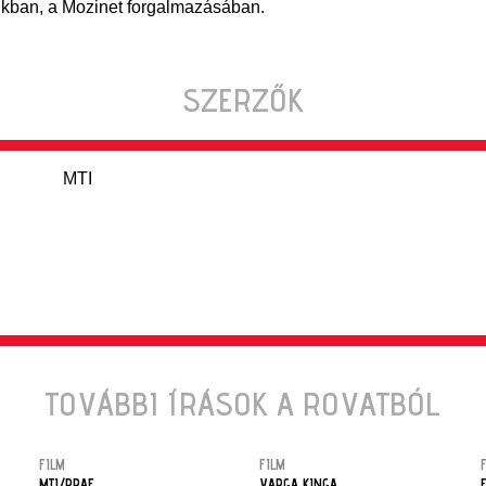
ikban, a Mozinet forgalmazásában.
SZERZŐK
MTI
TOVÁBBI ÍRÁSOK A ROVATBÓL
FILM
FILM
MTI/PRAE
VARGA KINGA