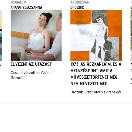
IRODALOM
ART&DESIGN
ARANY ZSUZSANNA
DROZDIK
A
ÉLVEZNI AZ UTAZÁST
1973-AS RÉZKARCAIM, ÉS A
METSZÉSPONT, AMIT A
Összművészeti est Csáth
MŰVÉSZETTÖRTÉNET MÉG
Gézáról
NEM NEVEZETT MEG
Drozdik Orshi: ötven év reflexiói