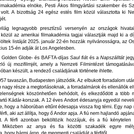
lmakadémia elnöke, Pesti Ákos filmgyártási szakember és Sz
volt. A bizottság 24 egész estés film közül választotta ki 
jét.
világ legnagyobb presztízsű versenyén az országok hivata
közül az amerikai filmakadémia tagjai választják majd ki a díjr
jelöltek listáját 2025. január 22-én hozzák nyilvánosságra, az Os
ius 15-én adják át Los Angelesben.
, Golden Globe- és BAFTA-díjas
Saul fiá
t és a
Napszálltát
jeg
ló új mozifilmjét, amely a Nemzeti Filmintézet támogatásáv
óban készült, a rendező családjának története ihlette.
57 tavaszán, Budapesten játszódik. Az elbukott forradalom ut
 nagy része a megtorlásoknak, a forradalmárok és ellenállók e
elenségnek köszönhetően behódolt, és elkezdődött a több 
tartó Kádár-korszak. A 12 éves Andort édesanyja egyedül neveli
e, hogy a háborúban eltűnt édesapja vissza fog térni. Egy nap
érfi, aki azt állítja, hogy ő Andor apja. A fiú nem hajlandó apján
t. A férfi azonban beköltözik hozzájuk, és a fiú kénytelen 
al. Miközben az anya és fia közötti szakadék egyre mél
a, hogy bármi áron, de megmenti családját a férfitől.