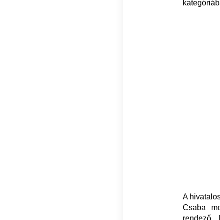
kategóriáb
A hivatalo
Csaba moz
rendező, 