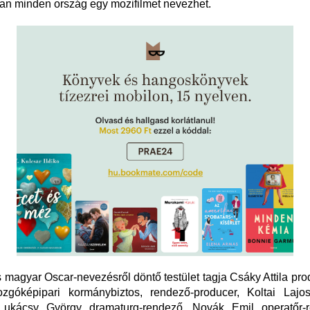
an minden ország egy mozifilmet nevezhet.
s magyar Oscar-nevezésről döntő testület tagja Csáky Attila pro
góképipari kormánybiztos, rendező-producer, Koltai Lajos
Lukácsy György dramaturg-rendező, Novák Emil operatőr-