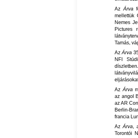
Az
Árva
f
mellettük 
Nemes Jel
Pictures 
látványte
Tamás, vág
Az
Árva
35
NFI Stúdi
díszletbe
látványvil
eljárásoka
Az
Árva
ma
az angol B
az AR Con
Berlin-Br
francia Lu
Az
Árva
, 
Torontói N