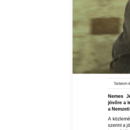
Tartalom é
Nemes Je
jövőre a l
a Nemzeti
A közlemé
szerint a 