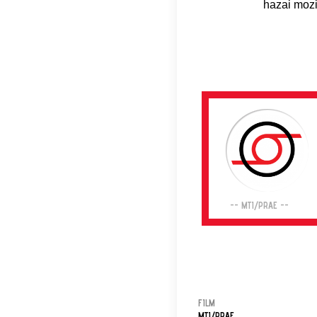
hazai moz
-- MTI/PRAE --
FILM
MTI/PRAE