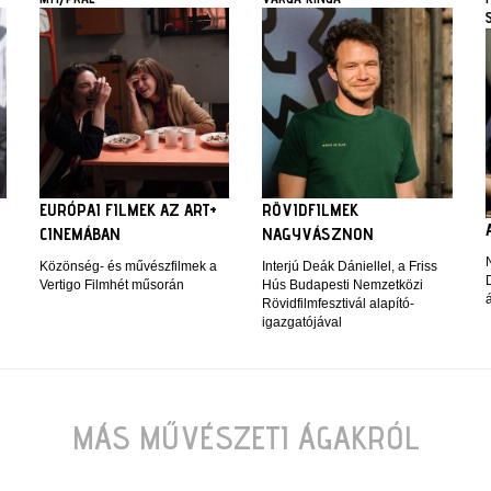
EURÓPAI FILMEK AZ ART+
RÖVIDFILMEK
CINEMÁBAN
NAGYVÁSZNON
Közönség- és művészfilmek a
Interjú Deák Dániellel, a Friss
Vertigo Filmhét műsorán
Hús Budapesti Nemzetközi
Rövidfilmfesztivál alapító-
igazgatójával
MÁS MŰVÉSZETI ÁGAKRÓL