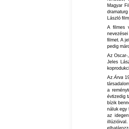
Magyar Fi
dramaturg 
László film
A filmes 
nevezései 
filmet. A 
pedig márc
Az Oscar-
Jeles Lász
koprodukci
Az
Árva
19
társadalom
a reményt
évtizedig 
bízik benn
náluk egy f
az idegen
illúzióiv
elhatározz