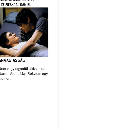
SZÉLYES-PÁL DÁNIEL
ANYAGIASSÁG
Nem vagy egyedül cikksorozat -
Darren Aronofsky: Rekviem egy
álomért