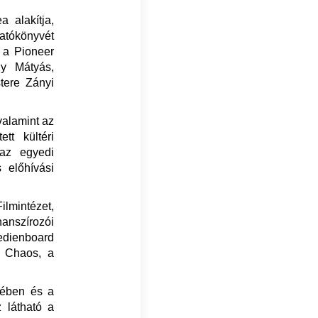
 alakítja,
gatókönyvét
 a Pioneer
ly Mátyás,
tere Zányi
valamint az
tt kültéri
 az egyedi
s előhívási
ilmintézet,
nanszírozói
edienboard
d Chaos, a
yében és a
z látható a