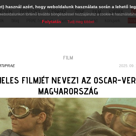
et) használ azért, hogy weboldalunk használata során a lehető leg
DESIGN
ÉPÍTÉSZET
SZÍNHÁZ
ZENE
FILM
GYEREK
K
weboldalunkon történő további böngészéssel hozzájárulsz a cookie-k használatáh
iók
blog
PRAE folyóirat
petíció
lapcsalád
könyvek
hírl
Folytatás
Tudj meg többet
FILM
TI/PRAE
2025. 09. 
JELES FILMJÉT NEVEZI AZ OSCAR-VE
MAGYARORSZÁG