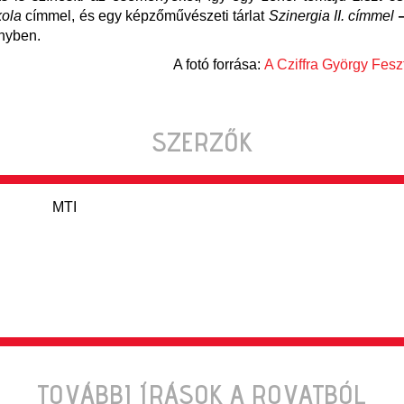
kola
címmel, és egy képzőművészeti tárlat
Szinergia II. címmel
nyben.
A fotó forrása:
A Cziffra György Feszt
SZERZŐK
MTI
TOVÁBBI ÍRÁSOK A ROVATBÓL