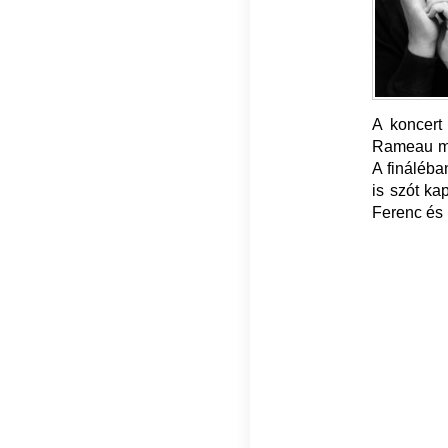
A koncert
Rameau műv
A fináléb
is szót ka
Ferenc és 