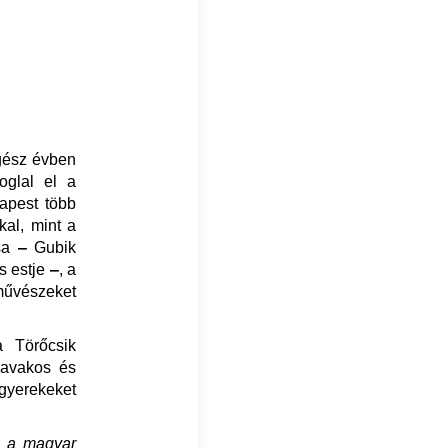
egész évben
oglal el a
dapest több
kal, mint a
ása
‒
Gubik
s estje
‒
, a
művészeket
a Törőcsik
Kavakos és
yerekeket
s a magyar