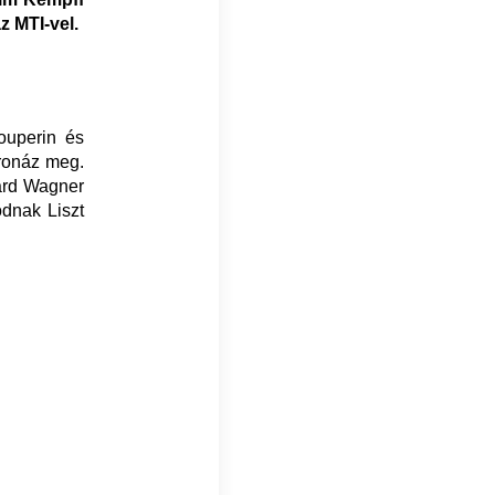
z MTI-vel.
ouperin és
oronáz meg.
ard Wagner
ódnak Liszt