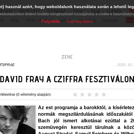
et) használ azért, hogy weboldalunk használata során a lehető leg
DESIGN
ÉPÍTÉSZET
SZÍNHÁZ
ZENE
FILM
GYEREK
K
weboldalunkon történő további böngészéssel hozzájárulsz a cookie-k használatáh
iók
blog
PRAE folyóirat
petíció
lapcsalád
könyvek
hírl
Folytatás
Tudj meg többet
ZENE
TI/PRAE
2025. 10. 
DAVID FRAY A CZIFFRA FESZTIVÁLO
rtékelése (0 vélemény alapján):
Az est programja a barokktól, a kísérlete
normák megszilárdulásának időszakától 
Bach jól ismert alkotásai ezúttal a 2
szemüvegén keresztül tárulnak a köz
August Stradal, Samuil Feinberg és Wilh