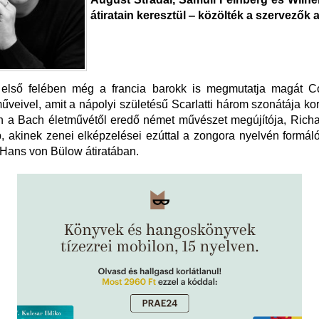
átiratain keresztül ‒ közölték a szervezők a
 első felében még a francia barokk is megmutatja magát C
eivel, amit a nápolyi születésű Scarlatti három szonátája k
an a Bach életművétől eredő német művészet megújítója, Rich
p, akinek zenei elképzelései ezúttal a zongora nyelvén formál
Hans von Bülow átiratában.