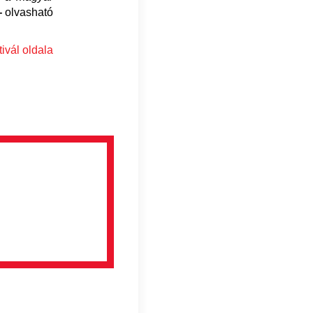
‒
olvasható
ivál oldala