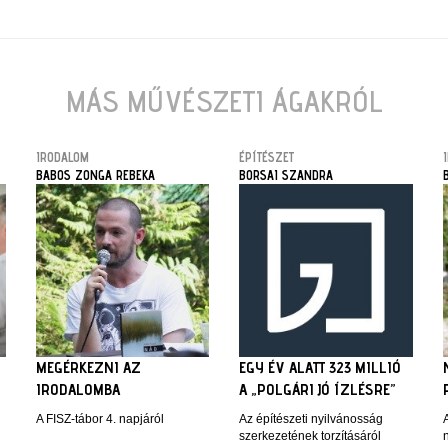
MÁS MŰVÉSZETI ÁGAKRÓL
IRODALOM
ÉPÍTÉSZET
BABOS ZONGA REBEKA
BORSAI SZANDRA
MEGÉRKEZNI AZ
EGY ÉV ALATT 323 MILLIÓ
IRODALOMBA
A „POLGÁRI JÓ ÍZLÉSRE”
A FISZ-tábor 4. napjáról
Az építészeti nyilvánosság
szerkezetének torzításáról