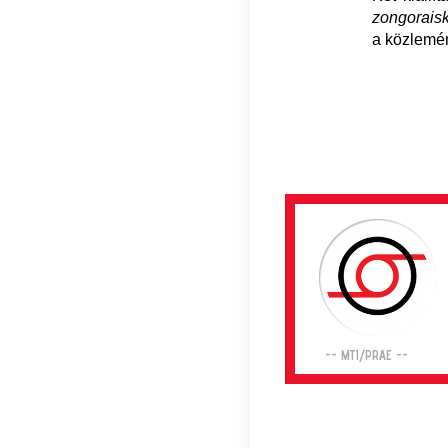
zongorais
a közlemé
-- MTI/PRAE --