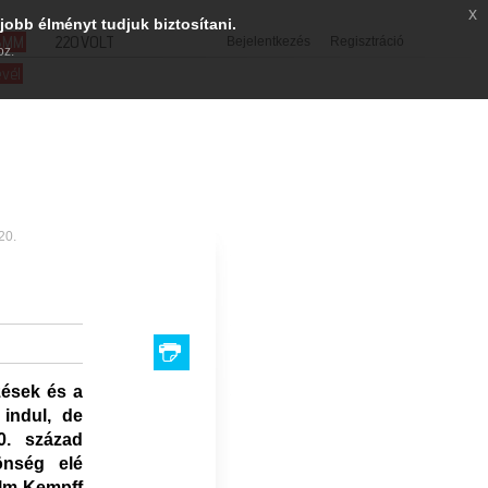
x
jobb élményt tudjuk biztosítani.
SMM
220VOLT
Bejelentkezés
Regisztráció
oz.
evél
20.
N
zések és a
indul, de
0. század
önség elé
elm Kempff