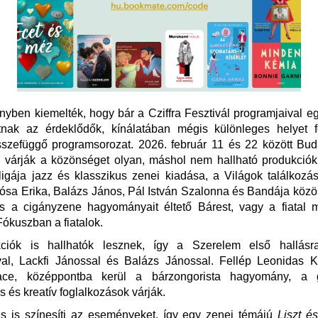
yben kiemelték, hogy bár a Cziffra Fesztivál programjaival 
atnak az érdeklődők, kínálatában mégis különleges helyet f
sszefüggő programsorozat. 2026. február 11 és 22 között Bu
 várják a közönséget olyan, máshol nem hallható produkciók
ligája jazz és klasszikus zenei kiadása, a Világok találkoz
lósa Erika, Balázs János, Pál István Szalonna és Bandája közö
s a cigányzene hagyományait éltető Bárest, vagy a fiatal 
ókuszban a fiatalok.
ciók is hallhatók lesznek, így a Szerelem első hallásr
val, Lackfi Jánossal és Balázs Jánossal. Fellép Leonidas 
ace, középpontba kerül a bárzongorista hagyomány, a g
 és kreatív foglalkozások várják.
tás is színesíti az eseményeket, így egy zenei témájú
Liszt é