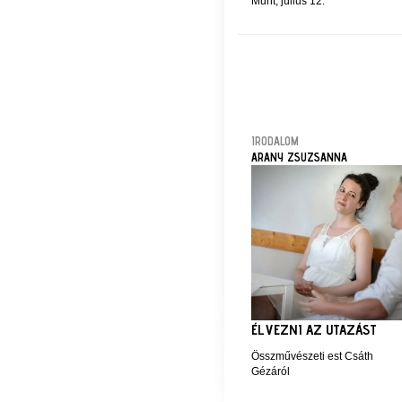
Munt, július 12.
IRODALOM
ARANY ZSUZSANNA
ÉLVEZNI AZ UTAZÁST
Összművészeti est Csáth
Gézáról