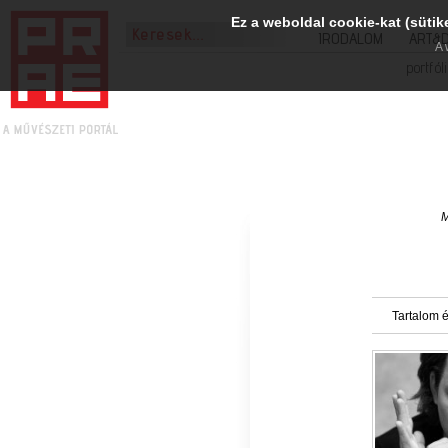
Ez a weboldal cookie-kat (sütik
IRODALOM
ART&
A 
portfól
M
Tartalom é