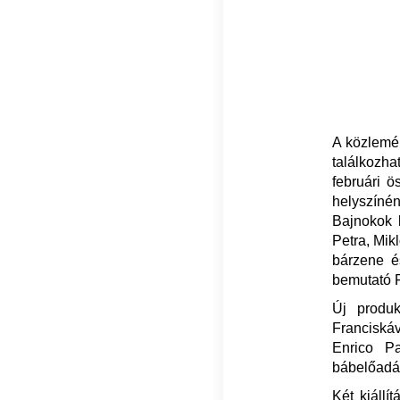
A közlemén
találkozh
februári ö
helyszínén
Bajnokok 
Petra, Mik
bárzene é
bemutató F
Új produk
Franciská
Enrico P
bábelőadás
Két kiállí