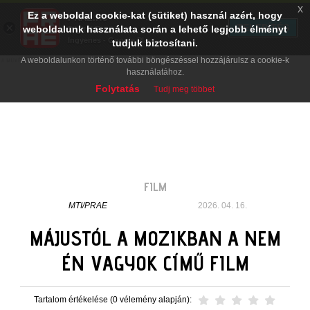
x
Ez a weboldal cookie-kat (sütiket) használ azért, hogy
PRAE.HU
×
TELEPÍTÉS
weboldalunk használata során a lehető legjobb élményt
Digital Evolution
Ingyenes - Google Play
tudjuk biztosítani.
A weboldalunkon történő további böngészéssel hozzájárulsz a cookie-k
használatához.
Folytatás
Tudj meg többet
FILM
MTI/PRAE
2026. 04. 16.
MÁJUSTÓL A MOZIKBAN A NEM
ÉN VAGYOK CÍMŰ FILM
Tartalom értékelése (0 vélemény alapján):