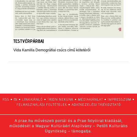
TESTVÉRPÁRBAJ
Vida Kamilla Demográfiai csúcs című kötetéről
RSS
•
1%
•
LINKAJÁNLÓ
•
ÍRJON NEKÜNK
•
MÉDIAAJÁNLAT
•
IMPRESSZUM
•
FELHASZNÁLÁSI FELTÉTELEK
•
ADATKEZELÉSI TÁJÉKOZTATÓ
A prae.hu művészeti portál és a Prae folyóirat kiadását,
működését a Magyar Kultúráért Alapítvány – Petőfi Kulturális
Ügynökség – támogatja.