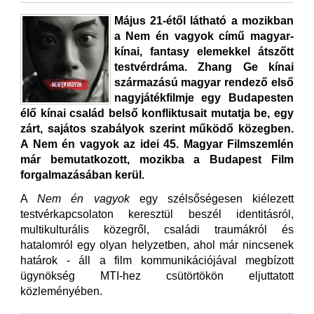
Május 21-étől látható a mozikban
a Nem én vagyok című magyar-
kínai, fantasy elemekkel átszőtt
testvérdráma. Zhang Ge kínai
származású magyar rendező első
nagyjátékfilmje egy Budapesten
élő kínai család belső konfliktusait mutatja be, egy
zárt, sajátos szabályok szerint működő közegben.
A Nem én vagyok az idei 45. Magyar Filmszemlén
már bemutatkozott, mozikba a Budapest Film
forgalmazásában kerül.
A
Nem én vagyok
egy szélsőségesen kiélezett
testvérkapcsolaton keresztül beszél identitásról,
multikulturális közegről, családi traumákról és
hatalomról egy olyan helyzetben, ahol már nincsenek
határok - áll a film kommunikációjával megbízott
ügynökség MTI-hez csütörtökön eljuttatott
közleményében.