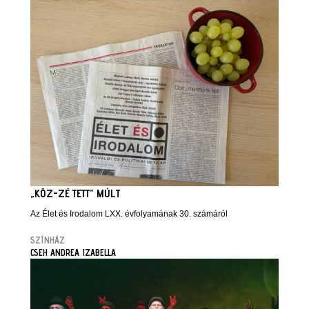
„KÖZ-ZÉ TETT” MÚLT
Az Élet és Irodalom LXX. évfolyamának 30. számáról
SZÍNHÁZ
CSEH ANDREA IZABELLA