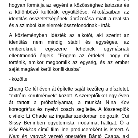
hogyan formálja az egyént a közösséghez tartozás és
a különböző kultúrák együttélése. Alkotásaiban az
identitás összetettségének ábrázolása miatt a realista
és a szimbolikus elemek összefonódnak - írták.
A közleményben idézték az alkotót, aki szerint az
identitás nem mindig stabil és egységes, az
embereknek egyszerre lehetnek egymásnak
ellentmondó énjeik. "Engem az érdekel, hogy mi
történik, amikor megbomlik az egység, és az ember
saját magával kerül konfliktusba"
- közölte.
Zhang Ge fél éven át építette saját kezűleg a díszletet,
"extrém körülmények" között. A szereplőkkel egy éven
át tartott a próbafolyamat, a munkát Nina Kov
koreográfus és nyelvi coach segítette. A főszereplők
civilek: Li Chade az ingatlanszektorban dolgozik, Cui
Sissy Berlinben egyetemista, irodalmat hallgat. Ő a
Kék Pelikan
című film line producereként is ismert. A
Nem én vagyok
vezető operatőre Bántó Csaba, aki