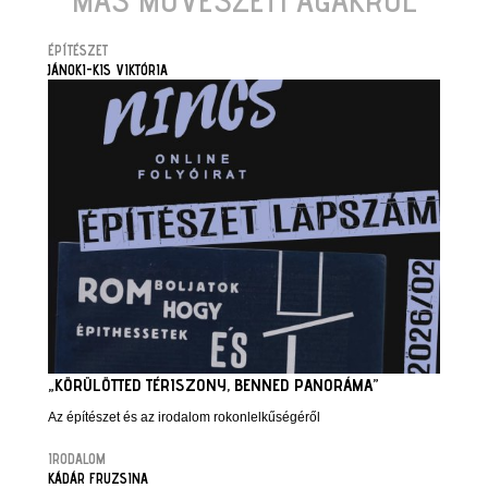
MÁS MŰVÉSZETI ÁGAKRÓL
ÉPÍTÉSZET
JÁNOKI-KIS VIKTÓRIA
„KÖRÜLÖTTED TÉRISZONY, BENNED PANORÁMA”
Az építészet és az irodalom rokonlelkűségéről
IRODALOM
KÁDÁR FRUZSINA