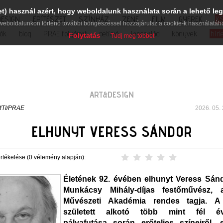
et) használ azért, hogy weboldalunk használata során a lehető leg
DESIGN
ÉPÍTÉSZET
SZÍNHÁZ
ZENE
FILM
GYEREK
K
weboldalunkon történő további böngészéssel hozzájárulsz a cookie-k használatáh
iók
blog
PRAE folyóirat
petíció
lapcsalád
könyvek
hírl
Folytatás
Tudj meg többet
ART&DESIGN
TI/PRAE
2026. 05. 
ELHUNYT VERESS SÁNDOR
rtékelése (0 vélemény alapján):
Életének 92. évében elhunyt Veress Sán
Munkácsy Mihály-díjas festőművész,
Művészeti Akadémia rendes tagja. 
született alkotó több mint fél év
pályafutása során erőteljes színeiről, 