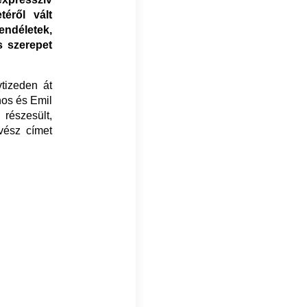
téről vált
déletek,
s szerepet
tizeden át
nos és Emil
részesült,
vész címet