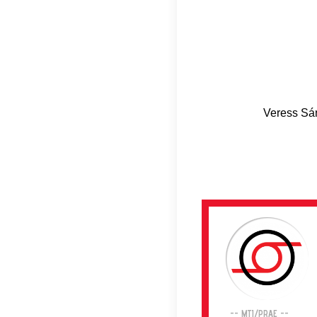
Veress Sán
-- MTI/PRAE --