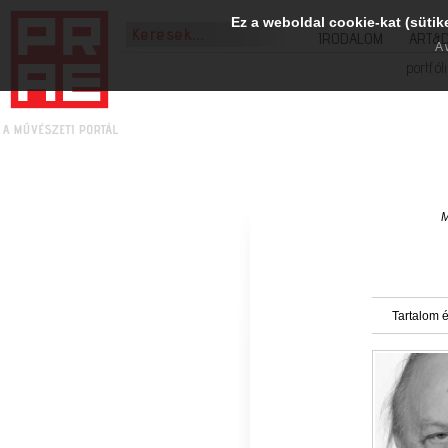
Ez a weboldal cookie-kat (sütik
IRODALOM
ART&
A 
portfól
M
Tartalom é