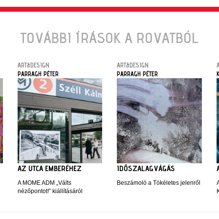
TOVÁBBI ÍRÁSOK A ROVATBÓL
ART&DESIGN
ART&DESIGN
PARRAGH PÉTER
PARRAGH PÉTER
AZ UTCA EMBERÉHEZ
IDŐSZALAGVÁGÁS
A MOME ADM „Válts
Beszámoló a Tökéletes jelenről
nézőpontot!” kiállításáról