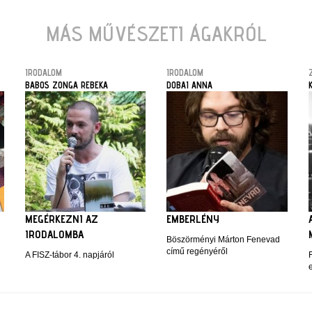
MÁS MŰVÉSZETI ÁGAKRÓL
IRODALOM
IRODALOM
BABOS ZONGA REBEKA
DOBAI ANNA
MEGÉRKEZNI AZ
EMBERLÉNY
IRODALOMBA
Böszörményi Márton Fenevad
című regényéről
A FISZ-tábor 4. napjáról