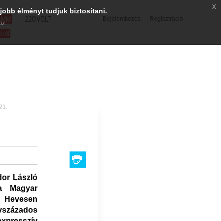
x
jobb élményt tudjuk biztosítani.
SMM
220VOLT
Bejelentkezés
Regisztráció
oz.
evél
21.
dor László
 a Magyar
A Hevesen
százados
expresszív