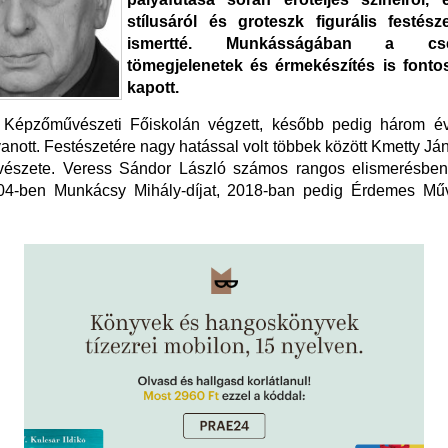
stílusáról és groteszk figurális festésze
ismertté. Munkásságában a csen
tömegjelenetek és érmekészítés is fonto
kapott.
Képzőművészeti Főiskolán végzett, később pedig három év
gyanott. Festészetére nagy hatással volt többek között Kmetty Já
észete. Veress Sándor László számos rangos elismerésben 
04-ben Munkácsy Mihály-díjat, 2018-ban pedig Érdemes Mű