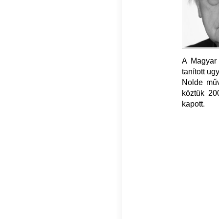
A Magyar 
tanított u
Nolde műv
köztük 20
kapott.