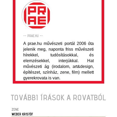
-- PRAE.HU --
A prae.hu művészeti portál 2006 óta
jelenik meg, naponta friss művészeti
hírekkel, tudósításokkal, és
elemzésekkel, interjúkkal. Hat
művészeti ág (irodalom, art&design,
építészet, színház, zene, film) mellett
gyerekrovata is van.
TOVÁBBI ÍRÁSOK A ROVATBÓL
ZENE
WEBER KRISTÓF