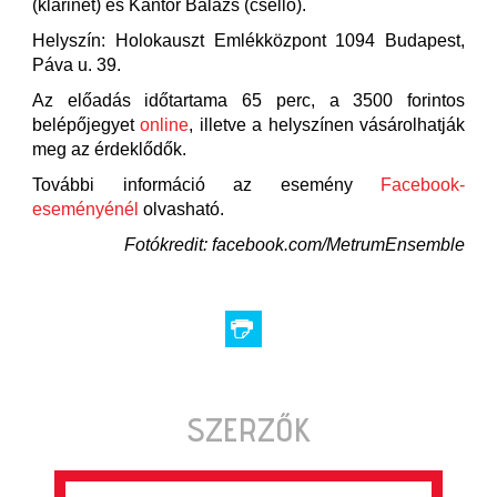
(klarinét) és Kántor Balázs (cselló).
Helyszín: Holokauszt Emlékközpont 1094 Budapest,
Páva u. 39.
Az előadás időtartama 65 perc, a 3500 forintos
belépőjegyet
online
, illetve a helyszínen vásárolhatják
meg az érdeklődők.
További információ az esemény
Facebook-
eseményénél
olvasható.
Fotókredit: facebook.com/MetrumEnsemble
SZERZŐK