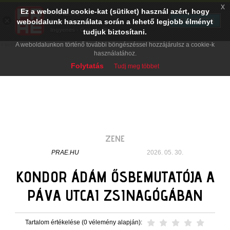
x
Ez a weboldal cookie-kat (sütiket) használ azért, hogy
PRAE.HU
×
TELEPÍTÉS
weboldalunk használata során a lehető legjobb élményt
Digital Evolution
Ingyenes - Google Play
tudjuk biztosítani.
A weboldalunkon történő további böngészéssel hozzájárulsz a cookie-k
használatához.
Folytatás
Tudj meg többet
ZENE
PRAE.HU
2026. 05. 30.
KONDOR ÁDÁM ŐSBEMUTATÓJA A
PÁVA UTCAI ZSINAGÓGÁBAN
Tartalom értékelése (0 vélemény alapján):