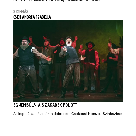
Az Élet és Irodalom LXX. évfolyamának 30. számáról
SZÍNHÁZ
CSEH ANDREA IZABELLA
EGYENSÚLY A SZAKADÉK FÖLÖTT
A Hegedüs a háztetőn a debreceni Csokonai Nemzeti Színházban