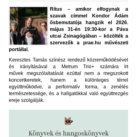
Rítus – amikor elfogynak a
szavak címmel Kondor Ádám
ősbemutatója hangzik el 2026.
május 31-én 19:30-kor a Páva
utcai Zsinagógában – közölték a
szervezők a prae.hu művészeti
portállal.
Keresztes Tamás színész rendező közreműködésével
és irányításával a Metrum Trio+ számára írt
művek megszólaltatását ezúttal nem a megszokott
koncertkeretek, hanem a különleges térrel
együttműködve, a performatív forma, a zenélés
természetessége, és a hallgatókkal való együttrezgés
ereje szolgálják.