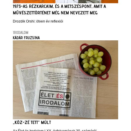
1973-AS RÉZKARCAIM, ÉS A METSZÉSPONT, AMIT A
MŰVÉSZETTÖRTÉNET MÉG NEM NEVEZETT MEG
Drozdik Orshi: ötven év reflexiói
IRODALOM
KÁDÁR FRUZSINA
„KÖZ-ZÉ TETT” MÚLT