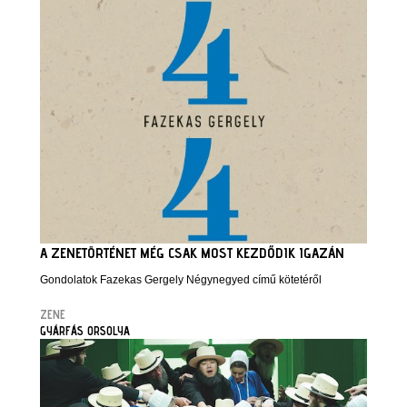
A ZENETÖRTÉNET MÉG CSAK MOST KEZDŐDIK IGAZÁN
Gondolatok Fazekas Gergely Négynegyed című kötetéről
ZENE
GYÁRFÁS ORSOLYA