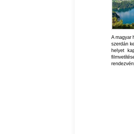
A magyar h
szerdán ke
helyet ka
filmvetí
rendezvény