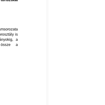
ramsorozata
rosztály is
ányokig, a
k össze a