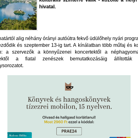
hivatal.
atártól alig néhány órányi autóútra fekvő üdülőhely nyári prog
zdődik és szeptember 13-ig tart. A kínálatban több műfaj és ko
p: a szervezők a könnyűzenei koncertektől a néphagyom
tésektől a fiatal zenészek bemutatkozásáig állítottá
sorozatot.