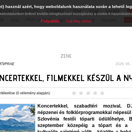
et) használ azért, hogy weboldalunk használata során a lehető leg
DESIGN
ÉPÍTÉSZET
SZÍNHÁZ
ZENE
FILM
GYEREK
K
weboldalunkon történő további böngészéssel hozzájárulsz a cookie-k használatáh
iók
blog
PRAE folyóirat
petíció
lapcsalád
könyvek
hírl
Folytatás
Tudj meg többet
ZENE
TI/PRAE
2026. 06. 
NCERTEKKEL, FILMEKKEL KÉSZÜL A 
rtékelése (0 vélemény alapján):
Koncertekkel, szabadtéri mozival, DJ-
népzenei és folklórprogramokkal népesül
Szlovénia festői tóparti üdülőhelye, B
szeptember közepéig a tópart és a 
kulturális színtérré válik - közölte a helyi 