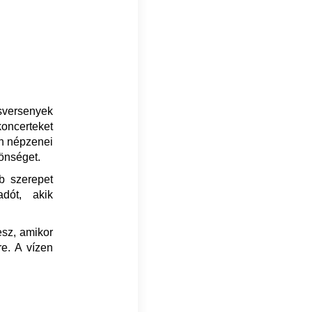
sversenyek
koncerteket
én népzenei
zönséget.
bb szerepet
dót, akik
esz, amikor
re. A vízen