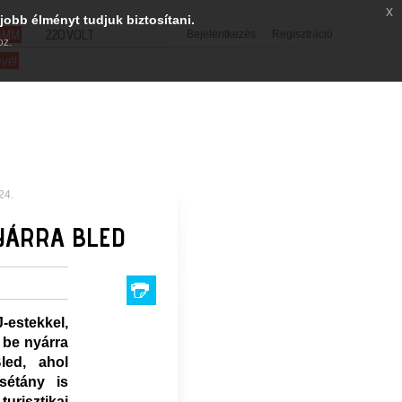
x
jobb élményt tudjuk biztosítani.
SMM
220VOLT
Bejelentkezés
Regisztráció
oz.
evél
24.
NYÁRRA BLED
estekkel,
 be nyárra
led, ahol
sétány is
turisztikai