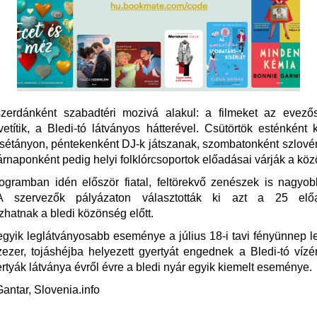
szerdánként szabadtéri mozivá alakul: a filmeket az evező
 vetítik, a Bledi-tó látványos hátterével. Csütörtök esténként 
 sétányon, péntekenként DJ-k játszanak, szombatonként szlov
árnaponként pedig helyi folklórcsoportok előadásai várják a kö
ogramban idén először fiatal, feltörekvő zenészek is nagyo
A szervezők pályázaton választották ki azt a 25 előa
hatnak a bledi közönség előtt.
gyik leglátványosabb eseménye a július 18-i tavi fényünnep l
zezer, tojáshéjba helyezett gyertyát engednek a Bledi-tó vízé
rtyák látványa évről évre a bledi nyár egyik kiemelt eseménye.
Gantar, Slovenia.info