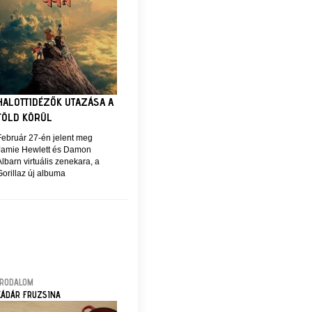
HALOTTIDÉZŐK UTAZÁSA A
FÖLD KÖRÜL
Február 27-én jelent meg
Jamie Hewlett és Damon
lbarn virtuális zenekara, a
orillaz új albuma
IRODALOM
KÁDÁR FRUZSINA