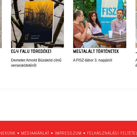
EGY FALU TÖREDÉKEI
MEGTALÁLT TÖRTÉNETEK
Demeter Arnold Búzaköd című
A FISZ-tábor 3. napjáról
verseskötetéről
 NEKÜNK
•
MÉDIAAJÁNLAT
•
IMPRESSZUM
•
FELHASZNÁLÁSI FELTÉTE