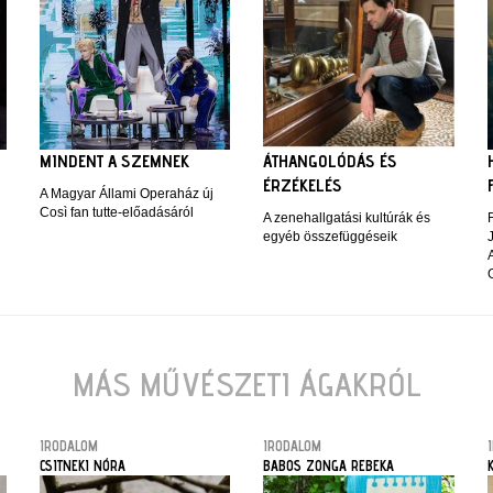
MINDENT A SZEMNEK
ÁTHANGOLÓDÁS ÉS
ÉRZÉKELÉS
A Magyar Állami Operaház új
Così fan tutte-előadásáról
A zenehallgatási kultúrák és
egyéb összefüggéseik
A
G
MÁS MŰVÉSZETI ÁGAKRÓL
IRODALOM
IRODALOM
CSITNEKI NÓRA
BABOS ZONGA REBEKA