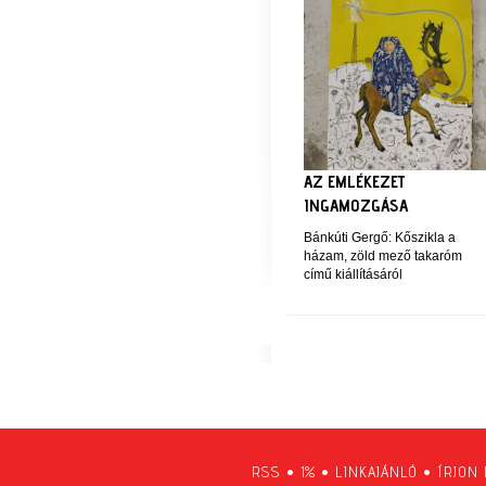
AZ EMLÉKEZET
INGAMOZGÁSA
Bánkúti Gergő: Kőszikla a
házam, zöld mező takaróm
című kiállításáról
RSS
•
1%
•
LINKAJÁNLÓ
•
ÍRJON