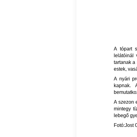
A tópart 
lelátóinál
tartanak a
estek, vas
A nyári pr
kapnak. 
bemutatkoz
A szezon e
mintegy tí
lebegő gye
Fotó:Jost 