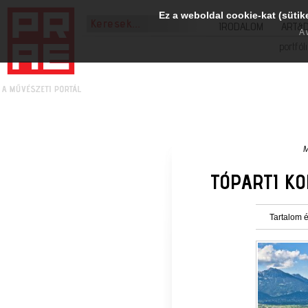
Ez a weboldal cookie-kat (sütik
IRODALOM
ART&
A 
portfól
M
TÓPARTI KO
Tartalom é