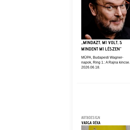
„MINDAZT, MI VOLT, S
MINDENT MI LÉSZEN”
MÜPA, Budapesti Wagner-
napok, Ring 1.: A Rajna kincse.
2026.06.18.
ART&DESIGN
VARGA RÉKA