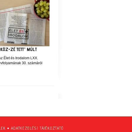
„KÖZ-ZÉ TETT” MÚLT
Az Élet és Irodalom LXX.
évfolyamának 30. számáról
LEK
•
ADATKEZELÉSI TÁJÉKOZTATÓ