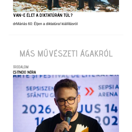
VAN-E ÉLET A DIKTATÚRÁN TÚL?
drMáriás 60: Éljen a diktatúra! kiállításról
MÁS MŰVÉSZETI ÁGAKRÓL
IRODALOM
CSITNEKI NÓRA