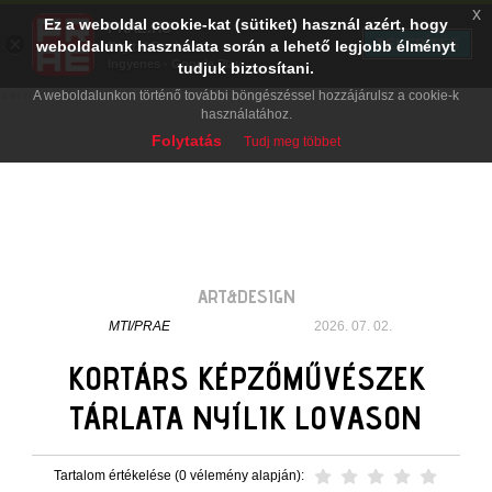
x
Ez a weboldal cookie-kat (sütiket) használ azért, hogy
PRAE.HU
×
TELEPÍTÉS
weboldalunk használata során a lehető legjobb élményt
Digital Evolution
Ingyenes - Google Play
tudjuk biztosítani.
A weboldalunkon történő további böngészéssel hozzájárulsz a cookie-k
használatához.
Folytatás
Tudj meg többet
ART&DESIGN
MTI/PRAE
2026. 07. 02.
KORTÁRS KÉPZŐMŰVÉSZEK
TÁRLATA NYÍLIK LOVASON
Tartalom értékelése (0 vélemény alapján):