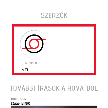
SZERZŐK
-- MTI/PRAE --
MTI
TOVÁBBI ÍRÁSOK A ROVATBÓL
ART&DESIGN
SZALAY MIKLÓS