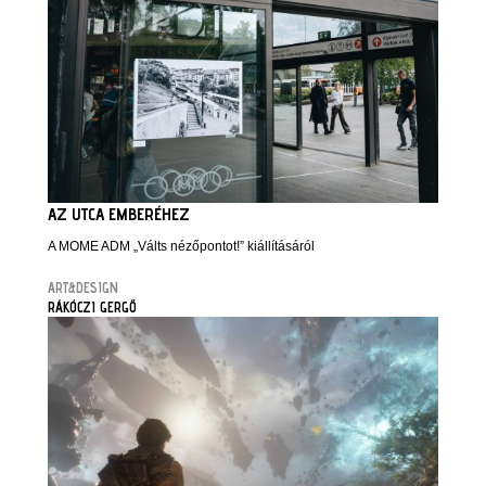
AZ UTCA EMBERÉHEZ
A MOME ADM „Válts nézőpontot!” kiállításáról
ART&DESIGN
RÁKÓCZI GERGŐ