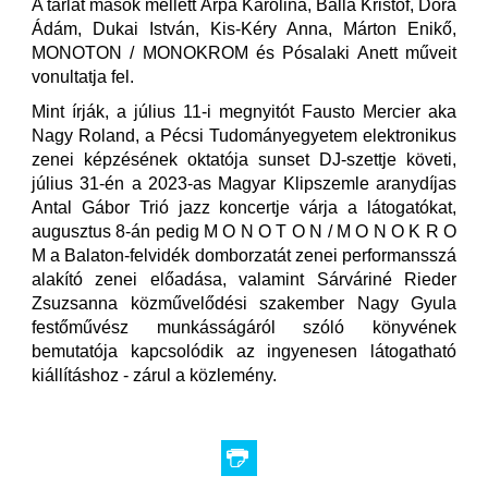
A tárlat mások mellett Árpa Karolina, Balla Kristóf, Dóra
Ádám, Dukai István, Kis-Kéry Anna, Márton Enikő,
MONOTON / MONOKROM és Pósalaki Anett műveit
vonultatja fel.
Mint írják, a július 11-i megnyitót Fausto Mercier aka
Nagy Roland, a Pécsi Tudományegyetem elektronikus
zenei képzésének oktatója sunset DJ-szettje követi,
július 31-én a 2023-as Magyar Klipszemle aranydíjas
Antal Gábor Trió jazz koncertje várja a látogatókat,
augusztus 8-án pedig M O N O T O N / M O N O K R O
M a Balaton-felvidék domborzatát zenei performansszá
alakító zenei előadása, valamint Sárváriné Rieder
Zsuzsanna közművelődési szakember Nagy Gyula
festőművész munkásságáról szóló könyvének
bemutatója kapcsolódik az ingyenesen látogatható
kiállításhoz - zárul a közlemény.