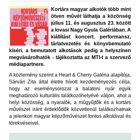
Kortárs magyar alkotók több mint
ötven művét láthatja a közönség
július 11. és augusztus 23. között
a lovasi Nagy Gyula Galériában. A
kiállítást koncert, performansz,
tárlatvezetés és könyvbemutató
kíséri, a bemutatott alkotások pedig a helyszínen
megvásárolhatók - tájékoztatta az MTI-t a szervező
médiapartnere.
A közlemény szerint a Heart & Cherry Galéria alapítója,
Sárvári Zita által életre hívott kezdeményezés célja,
hogy az eseménysorozat a balatoni nyár egyik
meghatározó kulturális találkozóhelyévé váljon, ahol a
helyi közösség, a nyaralók, a műgyűjtők és a kortárs
művészet iránt érdeklődők közvetlenül találkozhatnak
a jelenkori magyar képzőművészet fontos alkotóival és
törekvéseivel.