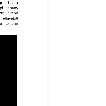
grendítse a
(pl. néhány
 de inkább
elhivatott
ben, csupán