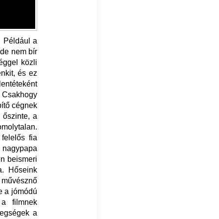
 Például a
, de nem bír
éggel közli
nkit, és ez
entéteként
. Csakhogy
pítő cégnek
 őszinte, a
molytalan.
elelős fia
zó nagypapa
en beismeri
a. Hőseink
ő művésznő
re a jómódú
 a filmnek
etegségek a