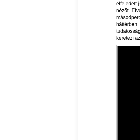
elfeledett
nézőt. Elv
másodperc
háttérben
tudatosság
keretezi a