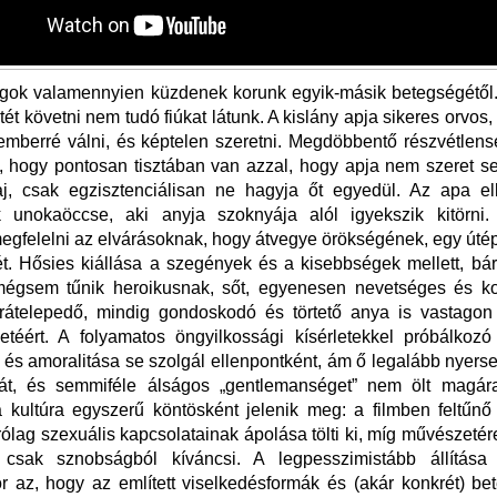
agok valamennyien küzdenek korunk egyik-másik betegségétől.
tét követni nem tudó fiúkat látunk. A kislány apja sikeres orvos
emberré válni, és képtelen szeretni. Megdöbbentő részvétlens
, hogy pontosan tisztában van azzal, hogy apja nem szeret se
j, csak egzisztenciálisan ne hagyja őt egyedül. Az apa ell
ik unokaöccse, aki anyja szoknyája alól igyekszik kitörni
egfelelni az elvárásoknak, hogy átvegye örökségének, egy úté
t. Hősies kiállása a szegények és a kisebbségek mellett, bár
égsem tűnik heroikusnak, sőt, egyenesen nevetséges és ko
rátelepedő, mindig gondoskodó és törtető anya is vastagon f
életéért. A folyamatos öngyilkossági kísérletekkel próbálko
és amoralitása se szolgál ellenpontként, ám ő legalább nyers
gát, és semmiféle álságos „gentlemanséget” nem ölt magár
a kultúra egyszerű köntösként jelenik meg: a filmben feltűn
árólag szexuális kapcsolatainak ápolása tölti ki, míg művészeté
csak sznobságból kíváncsi. A legpesszimistább állítása
 az, hogy az említett viselkedésformák és (akár konkrét) b