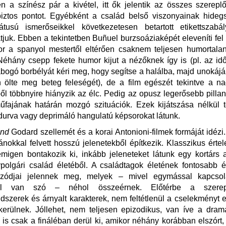
en a színész pár a kivétel, itt ők jelentik az összes szerepl
biztos pontot. Egyébként a család belső viszonyainak hideg
tusú ismerőseikkel következetesen betartott etikettszabá
 látjuk. Ebben a tekintetben Buñuel burzsoáziaképét eleveníti fel
r a spanyol mestertől eltérően csaknem teljesen humortala
 Néhány csepp fekete humor kijut a nézőknek így is (pl. az id
ogó borbélyát kéri meg, hogy segítse a halálba, majd unokáj
 ölte meg beteg feleségét), de a film egészét tekintve a n
ől többnyire hiányzik az élc. Pedig az opusz legerősebb pillan
fajának határán mozgó szituációk. Ezek kijátszása nélkül t
, durva vagy deprimáló hangulatú képsorokat látunk.
end
Godard szellemét és a korai Antonioni-filmek formáját idézi
lánokkal felvett hosszú jelenetekből építkezik. Klasszikus érte
emigen bontakozik ki, inkább jeleneteket látunk egy kortárs a
polgári család életéből. A családtagok életének fontosabb 
izódjai jelennek meg, melyek – mivel egymással kapcsol
ől van szó – néhol összeérnek. Előtérbe a szerep
dszerek és árnyalt karakterek, nem feltétlenül a cselekményt e
kerülnek. Jóllehet, nem teljesen epizodikus, van íve a dram
 is csak a fináléban derül ki, amikor néhány korábban elszórt,