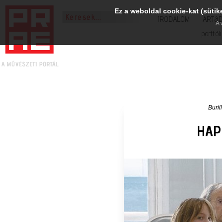
Ez a weboldal cookie-kat (sütik
IRODALOM
ART&
A 
portfól
Buril
HAP