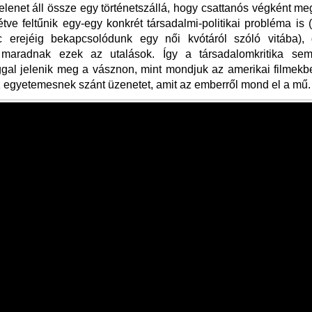
 jelenet áll össze egy történetszállá, hogy csattanós végként me
étve feltűnik egy-egy konkrét társadalmi-politikai probléma is 
 erejéig bekapcsolódunk egy női kvótáról szóló vitába),
 maradnak ezek az utalások. Így a társadalomkritika sem 
gal jelenik meg a vásznon, mint mondjuk az amerikai filmek
z egyetemesnek szánt üzenetet, amit az emberről mond el a mű.