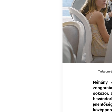
Tartalom é
Néhány é
zongorata
sokszor, 
bevándorl
jelentős
középpon