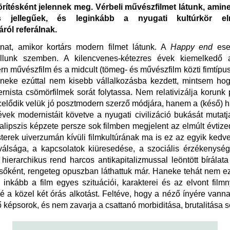
rítésként jelennek meg. Vérbeli művészfilmet látunk, amine
kus jellegűek, és leginkább a nyugati kultúrkör elm
ról referálnak.
anat, amikor kortárs modern filmet látunk. A
Happy end
ese
állunk szemben. A kilencvenes-kétezres évek kiemelkedő a
n művészfilm és a midcult (tömeg- és művészfilm közti fimtípus
neke ezúttal nem kisebb vállalkozásba kezdett, mintsem ho
rnista csömörfilmek sorát folytassa. Nem relativizálja korunk 
celődik velük jó posztmodern szerző módjára, hanem a (késő) 
vek modernistáit követve a nyugati civilizáció bukását mutatj
alipszis képzete persze sok filmben megjelent az elmúlt évtiz
terek uiverzumán kívüli filmkultúrának ma is ez az egyik kedv
válsága, a kapcsolatok kiüresedése, a szociális érzékenység
 hierarchikus rend harcos antikapitalizmussal leöntött bírála
elsőként, rengeteg opuszban láthattuk már. Haneke tehát nem e
, inkább a film egyes szituációi, karakterei és az elvont filmn
é a közel két órás alkotást. Feltéve, hogy a néző ínyére vann
képsorok, és nem zavarja a csattanó morbiditása, brutalitása 