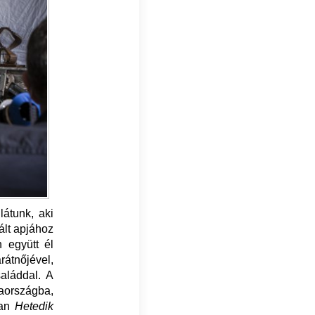
látunk, aki
ált apjához
n együtt él
rátnőjével,
aláddal. A
iaországba,
man
Hetedik