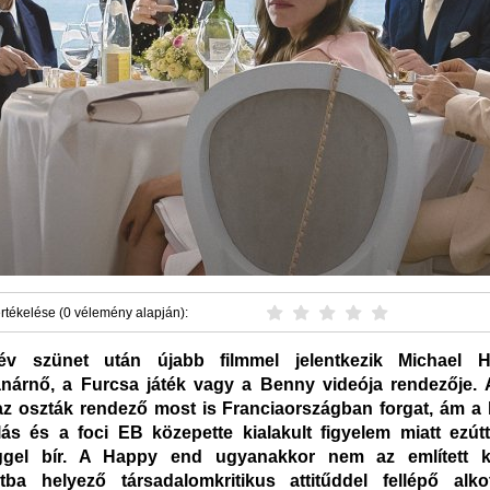
rtékelése (0 vélemény alapján):
v szünet után újabb filmmel jelentkezik Michael 
nárnő, a Furcsa játék vagy a Benny videója rendezője.
az oszták rendező most is Franciaországban forgat, ám a 
ás és a foci EB közepette kialakult figyelem miatt ezútt
éggel bír. A Happy end ugyanakkor nem az említett k
tba helyező társadalomkritikus attitűddel fellépő alko