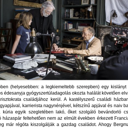
ben (helyesebben: a legkiemeltebb szerepben) egy kislányt 
s édesanyja gyógyszertúladagolás okozta halálát követően elv
isztokrata családjához kerül. A kastélyszerű családi házba
agyapjával, karrierista nagynénjével, kétszínű apjával és naiv ba
a kúria egyik szegletében lakó, őket szolgáló bevándorló cs
 házaspár feltehetően nem az elmúlt években érkezett Franc
leg már régóta kiszolgálják a gazdag családot. Ahogy Berg