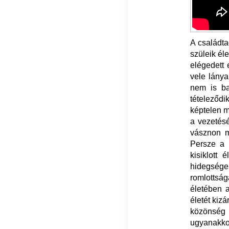
A családt
szüleik éle
elégedett 
vele lánya
nem is ba
tételeződ
képtelen m
a vezetésé
vásznon m
Persze a 
kisiklott 
hidegsége 
romlottsá
életében 
életét kiz
közönség 
ugyanakkor