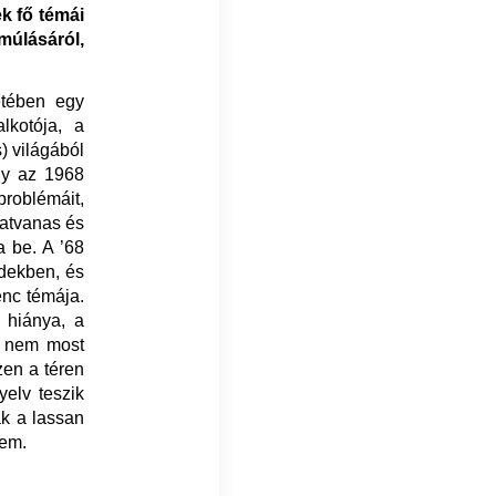
k fő témái
úlásáról,
tében egy
lkotója, a
) világából
gy az 1968
problémáit,
hatvanas és
a be. A ’68
edekben, és
enc témája.
 hiánya, a
ta nem most
zen a téren
yelv teszik
ak a lassan
sem.