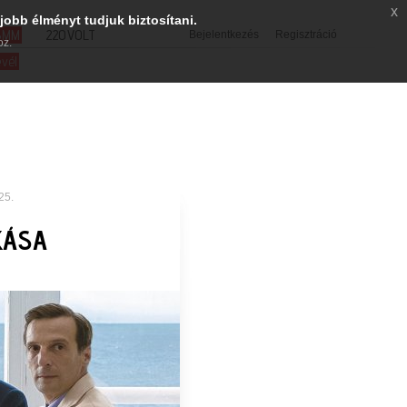
x
jobb élményt tudjuk biztosítani.
SMM
220VOLT
Bejelentkezés
Regisztráció
oz.
evél
25.
KÁSA