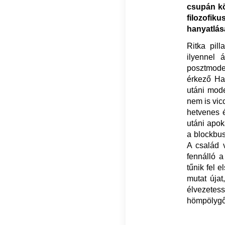
csupán kö
filozofi
hanyatlásá
Ritka pill
ilyennel 
posztmoder
érkező Ha
utáni mode
nem is vic
hetvenes é
utáni apok
a blockbus
A család 
fennálló a
tűnik fel 
mutat újat
élvezetess
hömpölygő 