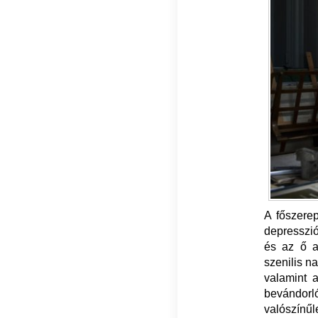
A főszerep
depresszió
és az ő ar
szenilis n
valamint 
bevándorló
valószínű