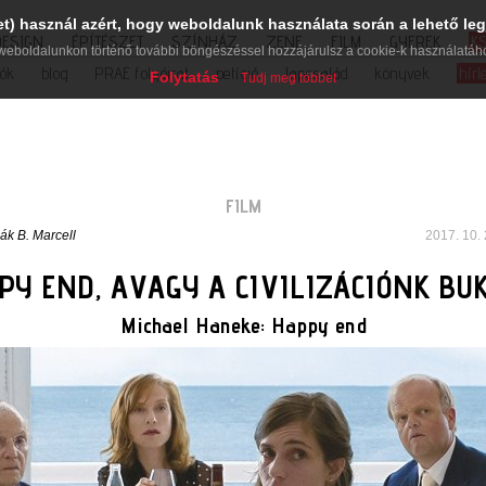
et) használ azért, hogy weboldalunk használata során a lehető leg
DESIGN
ÉPÍTÉSZET
SZÍNHÁZ
ZENE
FILM
GYEREK
K
weboldalunkon történő további böngészéssel hozzájárulsz a cookie-k használatáh
iók
blog
PRAE folyóirat
petíció
lapcsalád
könyvek
hírl
Folytatás
Tudj meg többet
FILM
lák B. Marcell
2017. 10. 
PY END, AVAGY A CIVILIZÁCIÓNK BU
Michael Haneke: Happy end