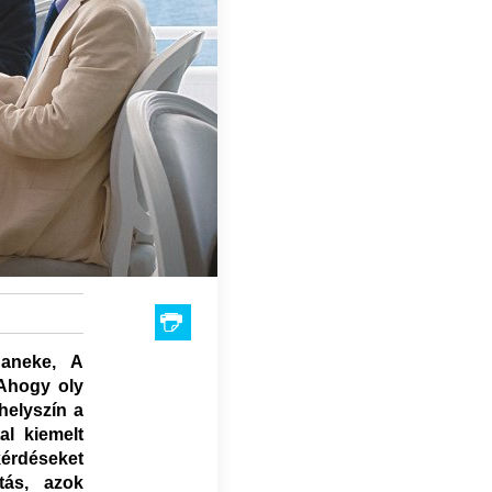
Haneke, A
 Ahogy oly
helyszín a
al kiemelt
érdéseket
tás, azok