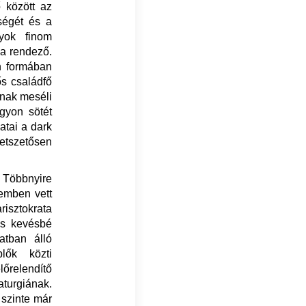
ő között az
ségét és a
lyok finom
 a rendező.
n formában
ős családfő
ának meséli
agyon sötét
atai a dark
etszetősen
. Többnyire
lemben vett
risztokrata
és kevésbé
atban álló
lők közti
lőrelendítő
aturgiának.
 szinte már