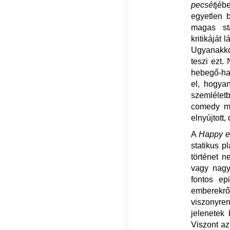
pecsét
jéb
egyetlen 
magas stá
kritikáját
Ugyanakko
teszi ezt.
hebegő-hab
el, hogyan
szemléletb
comedy mű
elnyújtott
A
Happy 
statikus p
történet n
vagy nagy
fontos ep
emberekr
viszonyren
jelenetek 
Viszont az