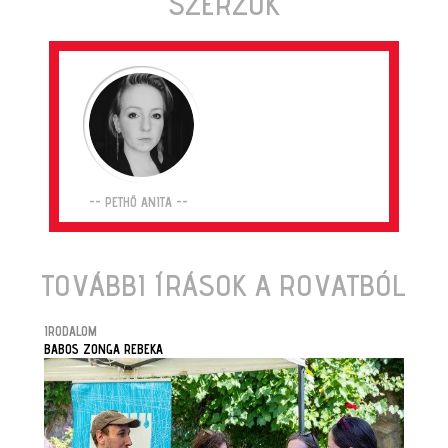
SZERZŐK
-- PETHŐ ANITA --
TOVÁBBI ÍRÁSOK A ROVATBÓL
IRODALOM
BABOS ZONGA REBEKA