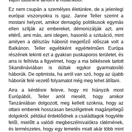
Ez nem csupán a személyes életünkre, de a jelenlegi
európai viszonyokra is igaz. Janne Teller szerint a
mostani helyzet, amikor demagóg politikusok egymás
ellen szítják az embereket, démonizálják azt, ami
eltérő, ami más, ami idegen, hasonló a szituáció, mint
amilyen a délszláv háborút megelőző időszak volt a
Balkánon. Teller egyébként egyértelműen Európa
részének tekinti ezt a gyakran puskaporos területet, és
arra is felhívta a figyelmet, hogy a ma békésnek tartott
Skandináviában is dúltak egykor gyarmatosító
háborúk. De optimista, ha arról van szó, hogy az újabb
háborúk felé vezető folyamatot még meg lehet állítani.
Arra a kérdésre feleve, hogy mi hiányzik most
Európából, Teller arról mesélt, hogy amikor
Tanzániában dolgozott, meg kellett szoknia, hogy az
ottani emberek hosszasan beszélgetnek magánjellegű
dolgokról, például érdeklődnek a családtagok hogyléte
felől, mielőtt a valódi megbeszélnivalókra rátérnének,
és természetes, hogy egy temetés miatt akár több mint