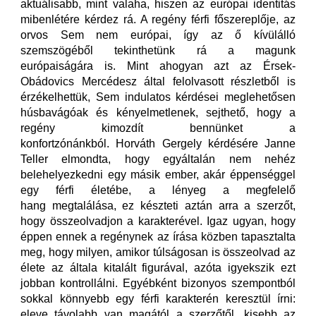
aktuálisabb, mint valaha, hiszen az európai identitás
mibenlétére kérdez rá. A regény férfi főszereplője, az
orvos Sem nem európai, így az ő kívülálló
szemszögéből tekinthetünk rá a magunk
európaiságára is. Mint ahogyan azt az Érsek-
Obádovics Mercédesz által felolvasott részletből is
érzékelhettük, Sem indulatos kérdései meglehetősen
húsbavágóak és kényelmetlenek, sejthető, hogy a
regény kimozdít bennünket a
konfortzónánkból. Horváth Gergely kérdésére Janne
Teller elmondta, hogy egyáltalán nem nehéz
belehelyezkedni egy másik ember, akár éppenséggel
egy férfi életébe, a lényeg a megfelelő
hang megtalálása, ez készteti aztán arra a szerzőt,
hogy összeolvadjon a karakterével. Igaz ugyan, hogy
éppen ennek a regénynek az írása közben tapasztalta
meg, hogy milyen, amikor túlságosan is összeolvad az
élete az általa kitalált figurával, azóta igyekszik ezt
jobban kontrollálni. Egyébként bizonyos szempontból
sokkal könnyebb egy férfi karakterén keresztül írni:
eleve távolabb van magától a szerzőtől, kisebb az