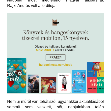
kiadónál most megjelenő magyar alkotásnak
Rajki András volt a fordítója.
Nem új műről van tehát szó, ugyanakkor aktualitásából
semmit sem vesztett, sőt, napjainkban talán