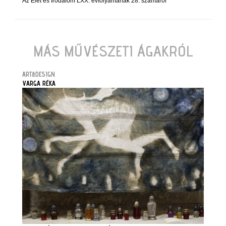
Az Élet és Irodalom LXX. évfolyamának 28. számáról
MÁS MŰVÉSZETI ÁGAKRÓL
ART&DESIGN
VARGA RÉKA