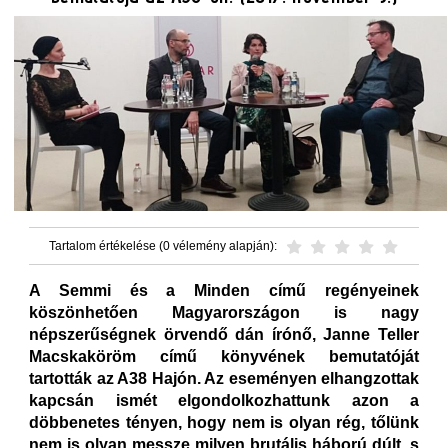
Tartalom értékelése (0 vélemény alapján):
A Semmi és a Minden című regényeinek
köszönhetően Magyarországon is nagy
népszerűségnek örvendő dán írónő, Janne Teller
Macskaköröm című könyvének bemutatóját
tartották az A38 Hajón. Az eseményen elhangzottak
kapcsán ismét elgondolkozhattunk azon a
döbbenetes tényen, hogy nem is olyan rég, tőlünk
nem is olyan messze milyen brutális háború dúlt, s