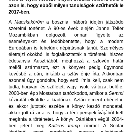
azon is, hogy ebből milyen tanulságok szűrhetők le
2017-ben.
A
Macskaköröm
a boszniai háború idején játszódó
szerelmi történet. A 90-es évek elején Janne Teller
Mozambikban dolgozott, onnan figyelte az
eseményeket és ledöbbentette, hogy a modern
Európában is lehetünk népirtásnak tanúi. Személyes
életrajzi okokból is foglalkoztatták a történtek, hiszen
édesanyja Ausztriából, méghozzá a szlovén határ
mellől származott, ezt a könyvet pedig úgymond
kevésbé a dán, inkább a szláv énje írta. Akkoriban
azonnal úgy gondolta, hogy erről írnia kell, csak nem
tudta, hogyan, és született vagy nyolc változat belőle.
2000-ben épp Mostarban tartózkodott, amikor a
Semmi
kéziratát elküldte a kiadónak. Aztán elment ebédelni,
és akkor jutottak eszébe a könyv kezdő mondatai,
akkor jött rá arra is, hogy a férfi perspektívájából kell
megírnia a történetet. A könyv Dániában végül 2004-
ben jelent meg
Kattens tramp
címmel. A Scolar