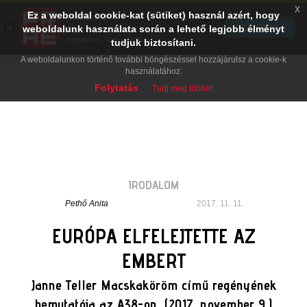
x
Ez a weboldal cookie-kat (sütiket) használ azért, hogy
PRAE.HU
×
TELEPÍTÉS
weboldalunk használata során a lehető legjobb élményt
Digital Evolution
Ingyenes - Google Play
tudjuk biztosítani.
A weboldalunkon történő további böngészéssel hozzájárulsz a cookie-k
használatához.
Folytatás
Tudj meg többet
IRODALOM
Pethő Anita
2017. 11. 11.
EURÓPA ELFELEJTETTE AZ
EMBERT
Janne Teller Macskaköröm című regényének
bemutatója az A38-on. (2017. november 9.)