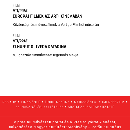
FILM
MTI/PRAE
EURÓPAI FILMEK AZ ART+ CINEMÁBAN
Közönség- és művészfilmek a Vertigo Filmhét műsorán
FILM
MTI/PRAE
ELHUNYT OLIVERA KATARINA
A jugoszláv filmművészet legendás alakja
RSS
•
1%
•
LINKAJÁNLÓ
•
ÍRJON NEKÜNK
•
MÉDIAAJÁNLAT
•
IMPRESSZUM
•
FELHASZNÁLÁSI FELTÉTELEK
•
ADATKEZELÉSI TÁJÉKOZTATÓ
A prae.hu művészeti portál és a Prae folyóirat kiadását,
működését a Magyar Kultúráért Alapítvány – Petőfi Kulturális