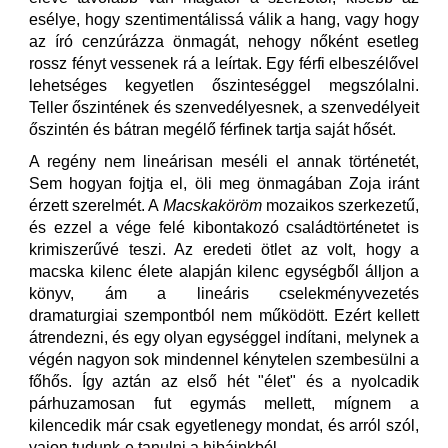
esélye, hogy szentimentálissá válik a hang, vagy hogy
az író cenzúrázza önmagát, nehogy nőként esetleg
rossz fényt vessenek rá a leírtak. Egy férfi elbeszélővel
lehetséges kegyetlen őszinteséggel megszólalni.
Teller őszintének és szenvedélyesnek, a szenvedélyeit
őszintén és bátran megélő férfinek tartja saját hősét.
A regény nem lineárisan meséli el annak történetét,
Sem hogyan fojtja el, öli meg önmagában Zoja iránt
érzett szerelmét. A
Macskaköröm
mozaikos szerkezetű,
és ezzel a vége felé kibontakozó családtörténetet is
krimiszerűvé teszi. Az eredeti ötlet az volt, hogy a
macska kilenc élete alapján kilenc egységből álljon a
könyv, ám a lineáris cselekményvezetés
dramaturgiai szempontból nem működött. Ezért kellett
átrendezni, és egy olyan egységgel indítani, melynek a
végén nagyon sok mindennel kénytelen szembesülni a
főhős. Így aztán az első hét "élet" és a nyolcadik
párhuzamosan fut egymás mellett, mígnem a
kilencedik már csak egyetlenegy mondat, és arról szól,
vajon tudunk-e tanulni a hibáinkból.