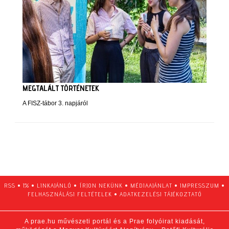
MEGTALÁLT TÖRTÉNETEK
A FISZ-tábor 3. napjáról
RSS
•
1%
•
LINKAJÁNLÓ
•
ÍRJON NEKÜNK
•
MÉDIAAJÁNLAT
•
IMPRESSZUM
•
FELHASZNÁLÁSI FELTÉTELEK
•
ADATKEZELÉSI TÁJÉKOZTATÓ
A prae.hu művészeti portál és a Prae folyóirat kiadását,