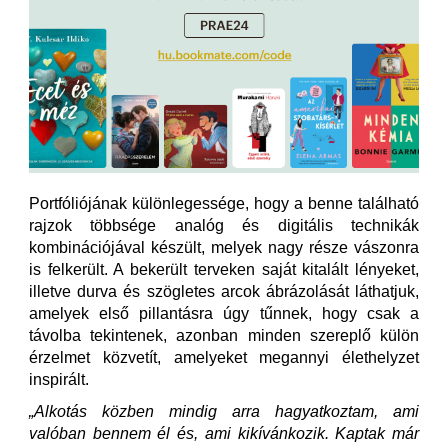
Portfóliójának különlegessége, hogy a benne található
rajzok többsége analóg és digitális technikák
kombinációjával készült, melyek nagy része vászonra
is felkerült. A bekerült terveken saját kitalált lényeket,
illetve durva és szögletes arcok ábrázolását láthatjuk,
amelyek első pillantásra úgy tűnnek, hogy csak a
távolba tekintenek, azonban minden szereplő külön
érzelmet közvetít, amelyeket megannyi élethelyzet
inspirált.
„Alkotás közben mindig arra hagyatkoztam, ami
valóban bennem él és, ami kikívánkozik. Kaptak már