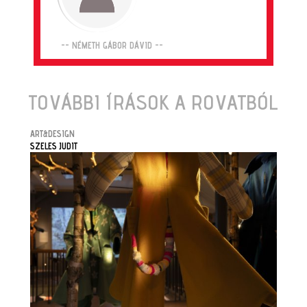
-- NÉMETH GÁBOR DÁVID --
TOVÁBBI ÍRÁSOK A ROVATBÓL
ART&DESIGN
SZELES JUDIT