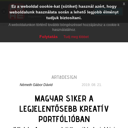
x
Ez a weboldal cookie-kat (sütiket) használ azért, hogy
PRAE.HU
×
TELEPÍTÉS
weboldalunk használata során a lehető legjobb élményt
Digital Evolution
Ingyenes - Google Play
tudjuk biztosítani.
A weboldalunkon történő további böngészéssel hozzájárulsz a cookie-k
használatához.
Folytatás
Tudj meg többet
ART&DESIGN
Németh Gábor Dávid
2019. 08. 21.
MAGYAR SIKER A
LEGJELENTŐSEBB KREATÍV
PORTFÓLIÓBAN