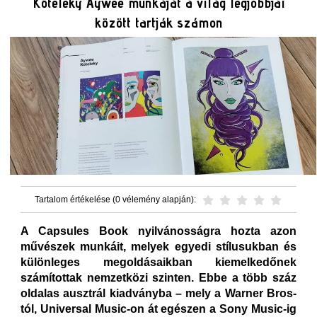
Kőteleky Aywee munkáját a világ legjobbjai
között tartják számon
Tartalom értékelése (0 vélemény alapján):
A Capsules Book nyilvánosságra hozta azon
művészek munkáit, melyek egyedi stílusukban és
különleges megoldásaikban kiemelkedőnek
számítottak nemzetközi szinten. Ebbe a több száz
oldalas ausztrál kiadványba – mely a Warner Bros-
tól, Universal Music-on át egészen a Sony Music-ig