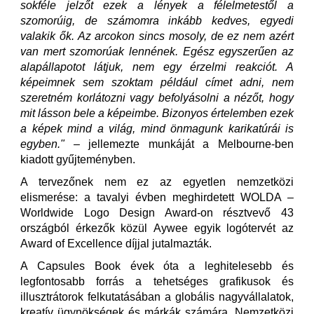
sokféle jelzőt ezek a lények a félelmetestől a
szomorúig, de számomra inkább kedves, egyedi
valakik ők. Az arcokon sincs mosoly, de ez nem azért
van mert szomorúak lennének. Egész egyszerűen az
alapállapotot látjuk, nem egy érzelmi reakciót. A
képeimnek sem szoktam például címet adni, nem
szeretném korlátozni vagy befolyásolni a nézőt, hogy
mit lásson bele a képeimbe. Bizonyos értelemben ezek
a képek mind a világ, mind önmagunk karikatúrái is
egyben." –
jellemezte munkáját a Melbourne-ben
kiadott gyűjteményben.
A tervezőnek nem ez az egyetlen nemzetközi
elismerése: a tavalyi évben meghirdetett WOLDA –
Worldwide Logo Design Award-on résztvevő 43
országból érkezők közül Aywee egyik logótervét az
Award of Excellence díjjal jutalmazták.
A Capsules Book évek óta a leghitelesebb és
legfontosabb forrás a tehetséges grafikusok és
illusztrátorok felkutatásában a globális nagyvállalatok,
kreatív ügynökségek és márkák számára. Nemzetközi