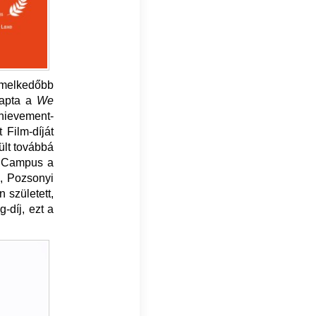
emelkedőbb
kapta a
We
chievement-
 Film-díját
ült továbbá
F Campus a
a, Pozsonyi
 született,
-díj, ezt a