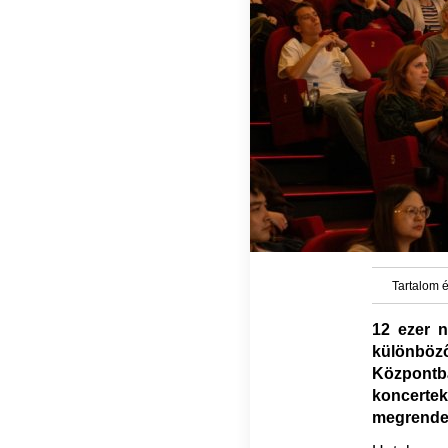
Tartalom é
12 ezer n
különböz
Központb
koncertek
megrendeze