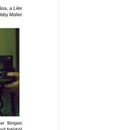
tása, a
Like
obby Müller
r filmjein
id fotóiból