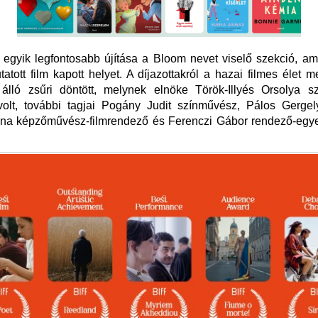
 egyik legfontosabb újítása a Bloom nevet viselő szekció, a
atott film kapott helyet. A díjazottakról a hazai filmes élet 
 álló zsűri döntött, melynek elnöke Török-Illyés Orsolya sz
volt, további tagjai Pogány Judit színművész, Pálos Gergely
a képzőművész-filmrendező és Ferenczi Gábor rendező-egye