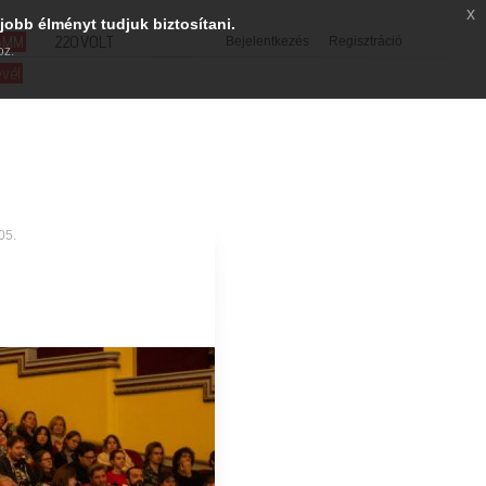
x
jobb élményt tudjuk biztosítani.
SMM
220VOLT
Bejelentkezés
Regisztráció
oz.
evél
05.