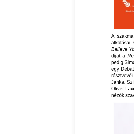
A szakmai
alkotásai
Believe Y
díjat a
Re
pedig Sim
egy Debat
résztvevői
Janka, Szi
Oliver La
nézők szav