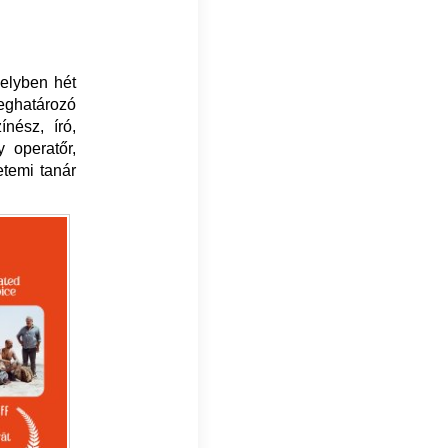
melyben hét
meghatározó
ínész, író,
 operatőr,
temi tanár