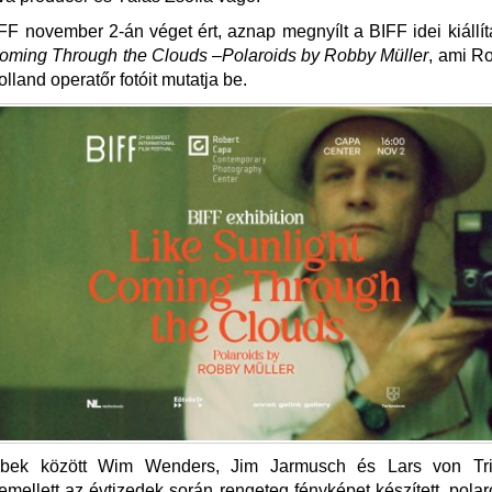
F november 2-án véget ért, aznap megnyílt a BIFF idei kiállí
Coming Through the Clouds
–
Polaroids by Robby Müller
, ami R
olland operatőr fotóit mutatja be.
bbek között Wim Wenders, Jim Jarmusch és Lars von Trie
 emellett az évtizedek során rengeteg fényképet készített, polaro