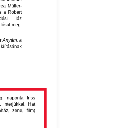
rea Müller-
és a Robert
dési Ház
lósul meg.
ér
Anyám, a
 kiírásának
, naponta friss
 interjúkkal. Hat
nház, zene, film)