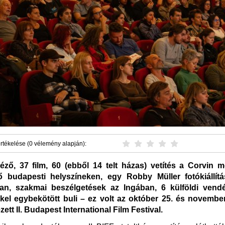
rtékelése (0 vélemény alapján):
éző, 37 film, 60 (ebből 14 telt házas) vetítés a Corvin 
ő budapesti helyszíneken, egy Robby Müller fotókiállít
an, szakmai beszélgetések az Ingában, 6 külföldi vendé
kel egybekötött buli – ez volt az október 25. és november
tt II. Budapest International Film Festival.