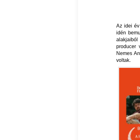
Az idei év
idén bemut
alakjaiból
producer 
Nemes Ann
voltak.