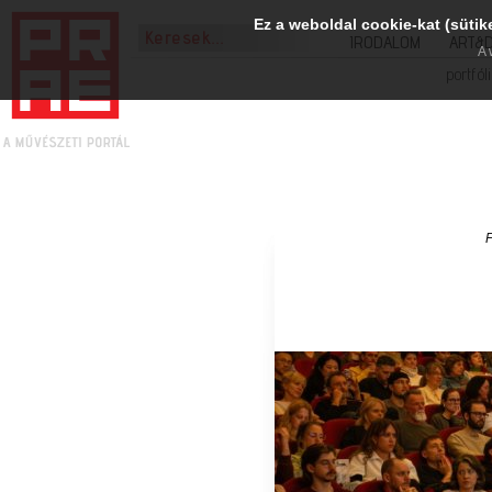
Ez a weboldal cookie-kat (sütik
IRODALOM
ART&
A 
portfól