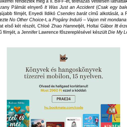
ikerrel rendezték meg a II. BIFF-et, teltházas vetítésen láthattá
Arany Pálmát elnyerő
It Was Just an Accident
(
Csak egy bal
újabb filmjét, Enyedi Ildikó
Csendes barát
című alkotását, a 
ezte
No Other Choice
-t, a
Pogány Induló
–
Vajon mit mondana
at első két részét, Chloé Zhao
Hamnet
jét, Holtai Gábor
Itt é
 filmjét, a Jennifer Lawrence főszereplésével készült
Die My L