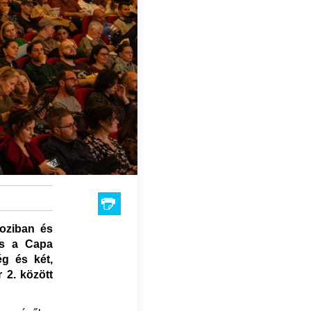
moziban és
ás a Capa
g és két,
 2. között