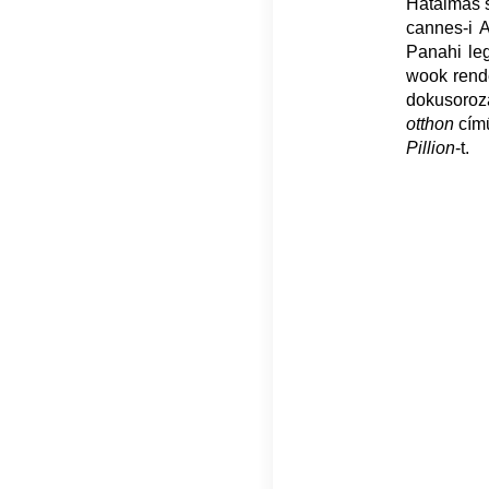
Hatalmas s
cannes-i 
Panahi leg
wook rend
dokusoroz
otthon
című
Pillion
-t.