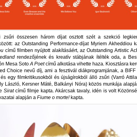
 zsűri összesen három díjat osztott szét a szekció legki
 között: az Outstanding Performance-díjat Myriem Akheddiou 
ou
című filmben nyújtott alakításáért, az Outstanding Artistic A
edland
rendezőjének és kreatív stábjának ítélték oda, a Best
ón Mesa Soto
A Poet
című alkotása vihette haza. Kiosztásra ker
ed Choice nevű díj, ami a fesztivál diákprogramjának, a BIF
 és egy filmkritikusokból és újságírokból álló zsűri (Varró Attil
ly László, Kersner Máté, Balkányi Nóra) közös munkája alapján
xe
Sirat
című filmje kapta. Akárcsak tavaly, idén is volt Közönség
azatai alapján a
Fiume o morte!
kapta.