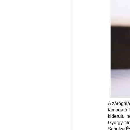
A zárógálá
támogató f
kiderült, 
György fil
Schulze Év