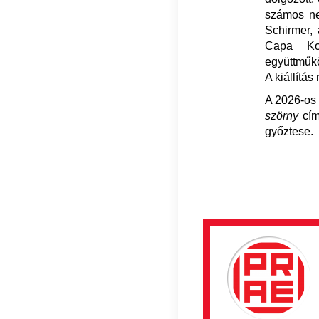
számos nem
Schirmer, 
Capa Ko
együttműk
A kiállítá
A 2026-os 
szörny
cím
győztese.