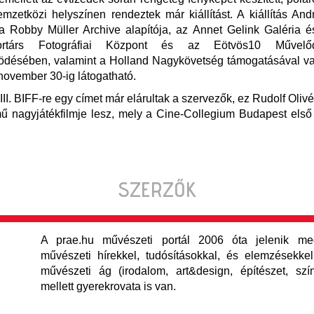
zetközi helyszínen rendeztek már kiállítást. A kiállítás And
a Robby Müller Archive alapítója, az Annet Gelink Galéria 
rtárs Fotográfiai Központ és az Eötvös10 Művelő
ödésében, valamint a Holland Nagykövetség támogatásával va
s november 30-ig látogatható.
III. BIFF-re egy címet már elárultak a szervezők, ez Rudolf Oliv
ű nagyjátékfilmje lesz, mely a Cine-Collegium Budapest első
SZERZŐK
A prae.hu művészeti portál 2006 óta jelenik meg
művészeti hírekkel, tudósításokkal, és elemzésekkel,
művészeti ág (irodalom, art&design, építészet, szí
mellett gyerekrovata is van.