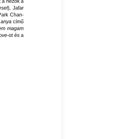
k a nézők a
eset
), Jafar
Park Chan-
 anya
című
rzem magam
ove
-ot és a