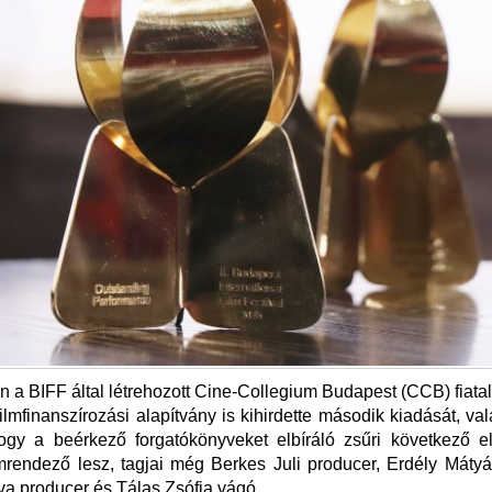
n a BIFF által létrehozott Cine-Collegium Budapest (CCB) fiatal
ilmfinanszírozási alapítvány is kihirdette második kiadását, val
hogy a beérkező forgatókönyveket elbíráló zsűri következő e
mrendező lesz, tagjai még Berkes Juli producer, Erdély Mátyá
a producer és Tálas Zsófia vágó.