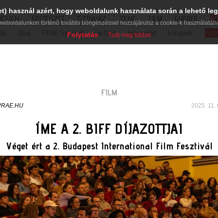
et) használ azért, hogy weboldalunk használata során a lehető leg
DESIGN
ÉPÍTÉSZET
SZÍNHÁZ
ZENE
FILM
GYEREK
K
weboldalunkon történő további böngészéssel hozzájárulsz a cookie-k használatáh
iók
blog
PRAE folyóirat
petíció
lapcsalád
könyvek
hírl
Folytatás
Tudj meg többet
FILM
PRAE.HU
2025. 11. 
ÍME A 2. BIFF DÍJAZOTTJAI
Véget ért a 2. Budapest International Film Fesztivál