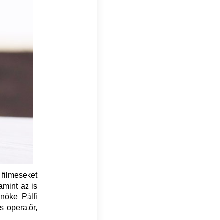
 filmeseket
amint az is
lnöke Pálfi
s operatőr,