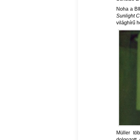
Noha a BIF
Sunlight 
világhírű h
Müller tö
dolgozott,