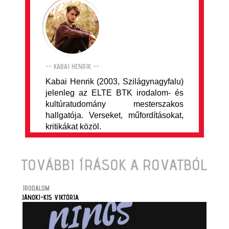
-- KABAI HENRIK --
Kabai Henrik (2003, Szilágynagyfalu)
jelenleg az ELTE BTK irodalom- és
kultúratudomány mesterszakos
hallgatója. Verseket, műfordításokat,
kritikákat közöl.
TOVÁBBI ÍRÁSOK A ROVATBÓL
IRODALOM
JÁNOKI-KIS VIKTÓRIA