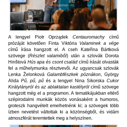
A lengyel Piotr Oprządek
Centauromachy
című
prózáját követően Finta Viktória
Valaminek a vége
című írása hangzott el. A cseh Kateřina Bártková
szövege (
Részlet valamiből
) után a szlovák Dorota
Hinštová
Hús apa és csont család
című írását olvasták
fel a műhelymunka résztvevői. Az ugyancsak szlovák
Lenka Želonková
Galambfészkek póznákon
, György
Alida
Pű, pű, pű
és a lengyel Nina Sikorska
Cukor
Királylányról és az ablaktalan kastélyról
című szövege
hangzott még el a programon. A tematikájukban eltérő
szépirodalmi munkák közös vonásaként a humoros,
groteszk hangvételt emelhetnénk ki; a szövegek több
ízben nevetést váltottak ki a közönségből, és vidám
atmoszférát teremtettek meg a helyszínen.