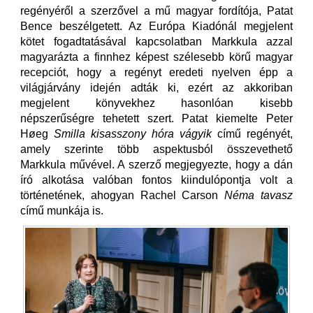
regényéről a szerzővel a mű magyar fordítója, Patat
Bence beszélgetett. Az Európa Kiadónál megjelent
kötet fogadtatásával kapcsolatban Markkula azzal
magyarázta a finnhez képest szélesebb körű magyar
recepciót, hogy a regényt eredeti nyelven épp a
világjárvány idején adták ki, ezért az akkoriban
megjelent könyvekhez hasonlóan kisebb
népszerűségre tehetett szert. Patat kiemelte Peter
Høeg
Smilla kisasszony hóra vágyik
című regényét,
amely szerinte több aspektusból összevethető
Markkula művével. A szerző megjegyezte, hogy a dán
író alkotása valóban fontos kiindulópontja volt a
történetének, ahogyan Rachel Carson
Néma tavasz
című munkája is.