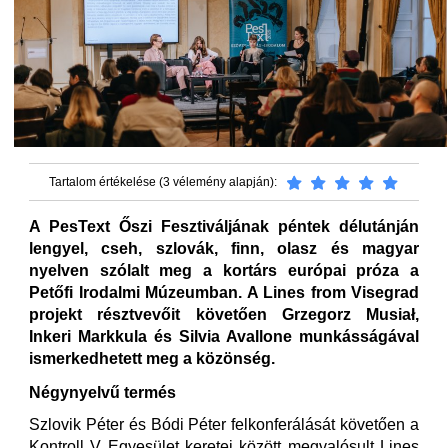
Tartalom értékelése (3 vélemény alapján):
A PesText Őszi Fesztiváljának péntek délutánján
lengyel, cseh, szlovák, finn, olasz és magyar
nyelven szólalt meg a kortárs európai próza a
Petőfi Irodalmi Múzeumban. A Lines from Visegrad
projekt résztvevőit követően Grzegorz Musiał,
Inkeri Markkula és Silvia Avallone munkásságával
ismerkedhetett meg a közönség.
Négynyelvű termés
Szlovik Péter és Bódi Péter felkonferálását követően a
Kontroll V Egyesület keretei között megvalósult Lines