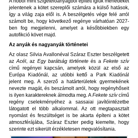
A hóból mint szigetelőanyagból épített igluk menedéket
jelentenek a kötet szereplői számára a külső hatások,
így a világ zaja elől is. A beszélgetés vége felé arról
számolt be, hogy következő regénye várhatóan 2027-
ben fog megjelenni, amelyet a későbbiekben egy
autofikció követ majd.
Az anyák és nagyanyák történetei
Az olasz Silvia Avallonéval Száraz Eszter beszélgetett
az
Acél
, az
Egy barátság története
és a
Fekete szív
című regényei kapcsán, amelyek közül az első az
Európa Kiadónál, az utóbbi kettő a Park Kiadónál
jelent meg. A szerző a határterületek gyermekének
nevezte magát, és beszámolt arról, hogy regényhőseit
is ilyen karaktereknek álmodta meg. A
Fekete szív
című
regény cselekményéhez a sassaiai javítóintézetbe
látogatott el több alkalommal. Az ott megtapasztalt
nyomást és feszültséget is be akarta építeni a kötet
atmoszférájába, Száraz Eszter pedig kiemelte, hogy
szerinte ezt sikerült érzékletesen megvalósítania.