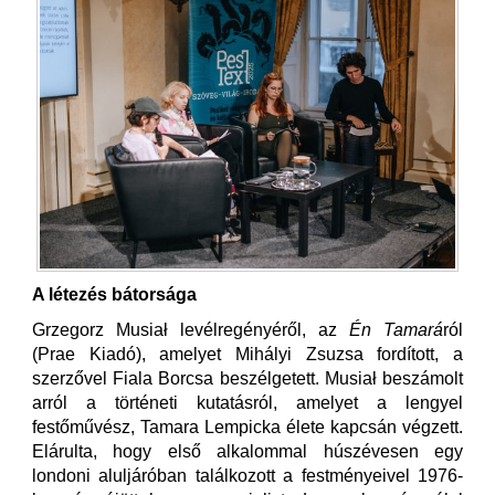
A létezés bátorsága
Grzegorz Musiał levélregényéről, az
Én Tamará
ról
(Prae Kiadó), amelyet Mihályi Zsuzsa fordított, a
szerzővel Fiala Borcsa beszélgetett. Musiał beszámolt
arról a történeti kutatásról, amelyet a lengyel
festőművész, Tamara Lempicka élete kapcsán végzett.
Elárulta, hogy első alkalommal húszévesen egy
londoni aluljáróban találkozott a festményeivel 1976-