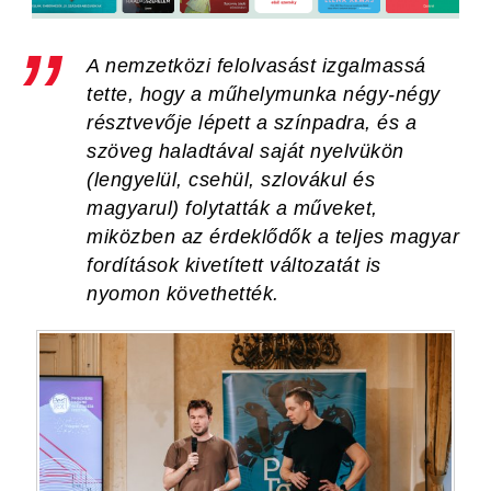
A nemzetközi felolvasást izgalmassá
tette, hogy a műhelymunka négy-négy
résztvevője lépett a színpadra, és a
szöveg haladtával saját nyelvükön
(lengyelül, csehül, szlovákul és
magyarul) folytatták a műveket,
miközben az érdeklődők a teljes magyar
fordítások kivetített változatát is
nyomon követhették.