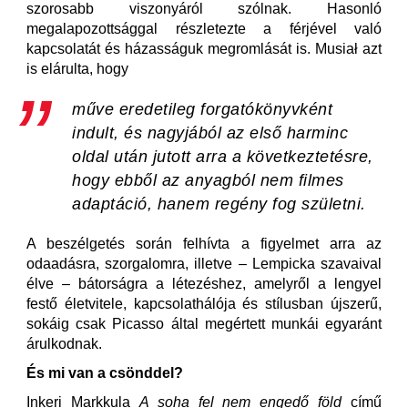
szorosabb viszonyáról szólnak. Hasonló
megalapozottsággal részletezte a férjével való
kapcsolatát és házasságuk megromlását is. Musiał azt
is elárulta, hogy
műve eredetileg forgatókönyvként
indult, és nagyjából az első harminc
oldal után jutott arra a következtetésre,
hogy ebből az anyagból nem filmes
adaptáció, hanem regény fog születni.
A beszélgetés során felhívta a figyelmet arra az
odaadásra, szorgalomra, illetve ‒ Lempicka szavaival
élve ‒ bátorságra a létezéshez, amelyről a lengyel
festő életvitele, kapcsolathálója és stílusban újszerű,
sokáig csak Picasso által megértett munkái egyaránt
árulkodnak.
És mi van a csönddel?
Inkeri Markkula
A soha fel nem engedő föld
című