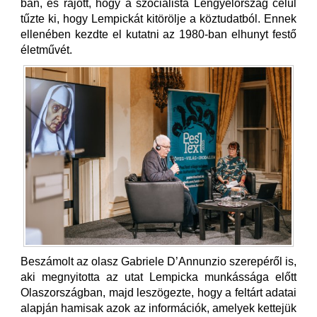
ban, és rájött, hogy a szocialista Lengyelország célul
tűzte ki, hogy Lempickát kitörölje a köztudatból. Ennek
ellenében kezdte el kutatni az 1980-ban elhunyt festő
életművét.
Beszámolt az olasz Gabriele D’Annunzio szerepéről is,
aki megnyitotta az utat Lempicka munkássága előtt
Olaszországban, majd leszögezte, hogy a feltárt adatai
alapján hamisak azok az információk, amelyek kettejük