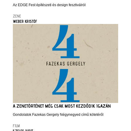
Az EDGE Fest építészeti és design fesztiválról
ZENE
WEBER KRISTÓF
A ZENETÖRTÉNET MÉG CSAK MOST KEZDŐDIK IGAZÁN
Gondolatok Fazekas Gergely Négynegyed című kötetéről
FILM
SZELES JUDIT