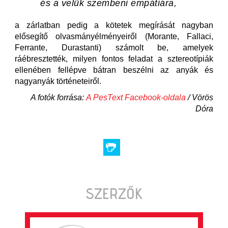
és a velük szembeni empátiára,
a zárlatban pedig a kötetek megírását nagyban
elősegítő olvasmányélményeiről (Morante, Fallaci,
Ferrante, Durastanti) számolt be, amelyek
ráébresztették, milyen fontos feladat a sztereotípiák
ellenében fellépve bátran beszélni az anyák és
nagyanyák történeteiről.
A fotók forrása:
A PesText Facebook-oldala
/ Vörös
Dóra
SZERZŐK