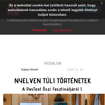
x
Ez a weboldal cookie-kat (sütiket) használ azért, hogy
PRAE.HU
×
TELEPÍTÉS
weboldalunk használata során a lehető legjobb élményt
Digital Evolution
Ingyenes - Google Play
tudjuk biztosítani.
A weboldalunkon történő további böngészéssel hozzájárulsz a cookie-k
használatához.
Folytatás
Tudj meg többet
IRODALOM
Kabai Henrik
2025. 11. 15.
NYELVEN TÚLI TÖRTÉNETEK
A PesText Őszi Fesztiváljáról I.