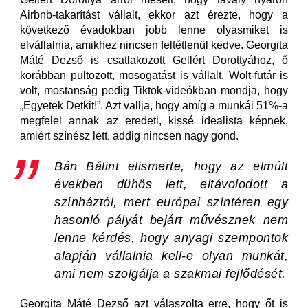
Airbnb-takarítást vállalt, ekkor azt érezte, hogy a
következő évadokban jobb lenne olyasmiket is
elvállalnia, amikhez nincsen feltétlenül kedve. Georgita
Máté Dezső is csatlakozott Gellért Dorottyához, ő
korábban pultozott, mosogatást is vállalt, Wolt-futár is
volt, mostanság pedig Tiktok-videókban mondja, hogy
„Egyetek Detkit!”. Azt vallja, hogy amíg a munkái 51%-a
megfelel annak az eredeti, kissé idealista képnek,
amiért színész lett, addig nincsen nagy gond.
Bán Bálint elismerte, hogy az elmúlt
években dühös lett, eltávolodott a
színháztól, mert európai színtéren egy
hasonló pályát bejárt művésznek nem
lenne kérdés, hogy anyagi szempontok
alapján vállalnia kell-e olyan munkát,
ami nem szolgálja a szakmai fejlődését.
Georgita Máté Dezső azt válaszolta erre, hogy őt is