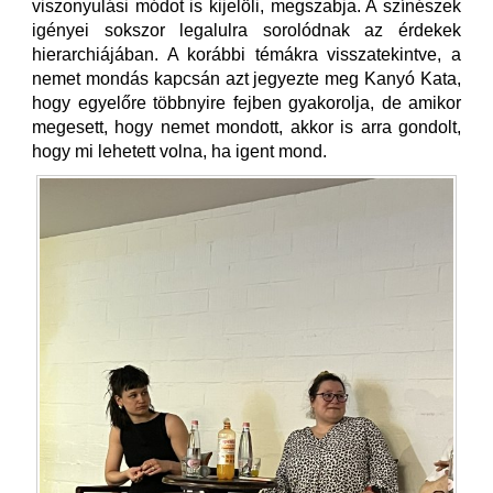
viszonyulási módot is kijelöli, megszabja. A színészek
igényei sokszor legalulra sorolódnak az érdekek
hierarchiájában. A korábbi témákra visszatekintve, a
nemet mondás kapcsán azt jegyezte meg Kanyó Kata,
hogy egyelőre többnyire fejben gyakorolja, de amikor
megesett, hogy nemet mondott, akkor is arra gondolt,
hogy mi lehetett volna, ha igent mond.