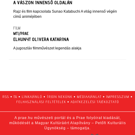
A VÁSZON INNENSŐ OLDALÁN
Rajz és film kapcsolata Sunao Katabuchi A világ innenső végén
című animéjében
FILM
MTI/PRAE
ELHUNYT OLIVERA KATARINA
A jugoszláv filmművészet legendás alakja
RSS
•
1%
•
LINKAJÁNLÓ
•
ÍRJON NEKÜNK
•
MÉDIAAJÁNLAT
•
IMPRESSZUM
•
FELHASZNÁLÁSI FELTÉTELEK
•
ADATKEZELÉSI TÁJÉKOZTATÓ
A prae.hu művészeti portál és a Prae folyóirat kiadását,
működését a Magyar Kultúráért Alapítvány – Petőfi Kulturális
Ügynökség – támogatja.