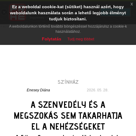
x
Ez a weboldal cookie-kat (sütiket) használ azért, hogy
PRAE.HU
×
TELEPÍTÉS
weboldalunk használata során a lehető legjobb élményt
Digital Evolution
Ingyenes - Google Play
tudjuk biztosítani.
A weboldalunkon történő további böngészéssel hozzájárulsz a cookie-k
használatához.
Folytatás
Tudj meg többet
SZÍNHÁZ
Enesey Diána
2026. 05. 28.
A SZENVEDÉLY ÉS A
MEGSZOKÁS SEM TAKARHATJA
EL A NEHÉZSÉGEKET