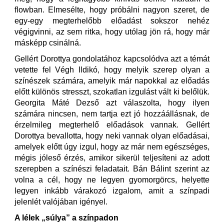
flowban. Elmesélte, hogy próbálni nagyon szeret, de
egy-egy megterhelőbb előadást sokszor nehéz
végigvinni, az sem ritka, hogy utólag jön rá, hogy már
másképp csinálná.
Gellért Dorottya gondolatához kapcsolódva azt a témát
vetette fel Végh Ildikó, hogy melyik szerep olyan a
színészek számára, amelyik már napokkal az előadás
előtt különös stresszt, szokatlan izgulást vált ki belőlük.
Georgita Máté Dezső azt válaszolta, hogy ilyen
számára nincsen, nem tartja ezt jó hozzáállásnak, de
érzelmileg megterhelő előadások vannak. Gellért
Dorottya bevallotta, hogy neki vannak olyan előadásai,
amelyek előtt úgy izgul, hogy az már nem egészséges,
mégis jóleső érzés, amikor sikerül teljesíteni az adott
szerepben a színészi feladatait. Bán Bálint szerint az
volna a cél, hogy ne legyen gyomorgörcs, helyette
legyen inkább várakozó izgalom, amit a színpadi
jelenlét valójában igényel.
A lélek „súlya” a színpadon