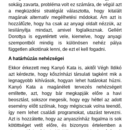
sokáig zavarta, probléma volt ez számára, de végül azt
a megküzdési stratégiát választotta, hogy kitalált
magának alternatív megélhetési módokat. Ám azt is
hozzáfűzte, hogy ha csak az anyagi oldalt nézzük, az
lesilányítja mindazt, amivel foglalkoznak. Gellért
Dorottya is egyetértett vele, kiemelve, hogy anyagi
szempontból mindig is különösen nehéz pálya
független alkotónak lenni, de ezt el kell fogadni.
A határhúzás nehézségei
Ekkor érkezett meg Kanyó Kata is, akitől Végh Ildikó
azt kérdezte, hogy kőszínházi társulati tagként mik a
legnagyobb kihívások, hogyan lehet határokat húzni.
Kanyó Kata a magánéleti tervezés nehézségeit
említette, azt, hogy bár megkapják előre a havi
beosztást, sokszor megesik, hogy egy héttel az adott
esemény előtt szólnak, hogy mégiscsak volna teendő,
így nem lehet családi programokat, utazást tervezni.
Azt is hozzátette, hogy az anyaszínház fogalma is sok
kötöttséget vetít előre, és bizonyos értelemben a