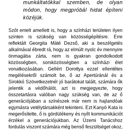
munkáltatókkal szemben, de olyan
módon, hogy megpróbál hidat építeni
közéjük.
Szót emelt amellett is, hogy a színházi területen ilyen
szinten is szükség van közösségépítésre. Erre
reflektált Georgita Máté Dezső, aki a beszélgetés
alkalmával ébredt rá, hogy az elmúlt nyolc év mennyire
önmagába zárta, nem is gyakran gondolkodott
közösségben, sorsközösségben a színházi élet
vonatkozásában. Gellért Dorottya ezzel ellentétes
megélésekről számolt be, ő az Apertúránál és a
Sirokkó Szövetkezetnél jó barátokat talált, számára ők
jelentik a védőhálót, azt is megjegyezte, hogy
összetartásra valóban nagy szükség van, de az ő
generációjában a színészek már nem is hajlandóak
egymásra vetélytársakként tekinteni. Ezt Kanyó Kata is
megerősítette, ő is gördülékeny és nyílt kommunikációt
érzékel a generációjukban. Az Üzemi Tanácshoz
fordulás viszont számára még benső feszültséget okoz,