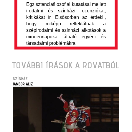
Egzisztenciafilozófiai kutatásai mellett
irodalmi és színházi recenziókat,
kritikákat ír. Elsősorban az érdekli,
hogy miképp reflektálnak a
szépirodalmi és színházi alkotások a
mindennapokat átható egyéni és
társadalmi problémákra.
TOVÁBBI ÍRÁSOK A ROVATBÓL
SZÍNHÁZ
JÁMBOR ALIZ