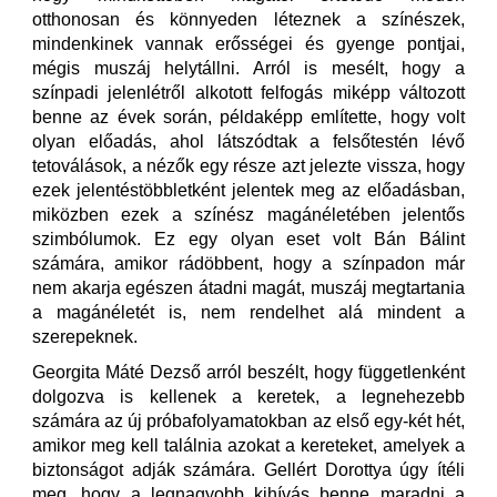
otthonosan és könnyeden léteznek a színészek,
mindenkinek vannak erősségei és gyenge pontjai,
mégis muszáj helytállni. Arról is mesélt, hogy a
színpadi jelenlétről alkotott felfogás miképp változott
benne az évek során, példaképp említette, hogy volt
olyan előadás, ahol látszódtak a felsőtestén lévő
tetoválások, a nézők egy része azt jelezte vissza, hogy
ezek jelentéstöbbletként jelentek meg az előadásban,
miközben ezek a színész magánéletében jelentős
szimbólumok. Ez egy olyan eset volt Bán Bálint
számára, amikor rádöbbent, hogy a színpadon már
nem akarja egészen átadni magát, muszáj megtartania
a magánéletét is, nem rendelhet alá mindent a
szerepeknek.
Georgita Máté Dezső arról beszélt, hogy függetlenként
dolgozva is kellenek a keretek, a legnehezebb
számára az új próbafolyamatokban az első egy-két hét,
amikor meg kell találnia azokat a kereteket, amelyek a
biztonságot adják számára. Gellért Dorottya úgy ítéli
meg, hogy a legnagyobb kihívás benne maradni a