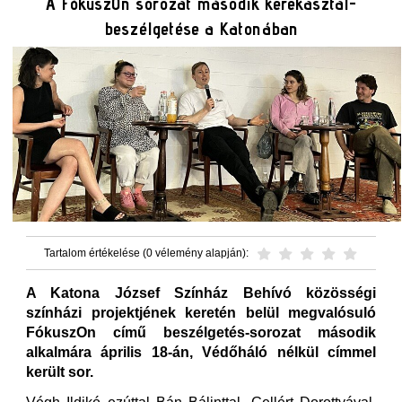
A FókuszOn sorozat második kerekasztal-
beszélgetése a Katonában
Tartalom értékelése (0 vélemény alapján):
A Katona József Színház Behívó közösségi
színházi projektjének keretén belül megvalósuló
FókuszOn című beszélgetés-sorozat második
alkalmára április 18-án, Védőháló nélkül címmel
került sor.