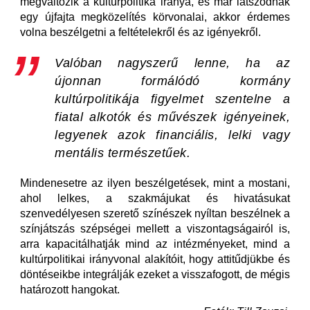
megváltozik a kultúrpolitika iránya, és már látszódnak
egy újfajta megközelítés körvonalai, akkor érdemes
volna beszélgetni a feltételekről és az igényekről.
Valóban nagyszerű lenne, ha az
újonnan formálódó kormány
kultúrpolitikája figyelmet szentelne a
fiatal alkotók és művészek igényeinek,
legyenek azok financiális, lelki vagy
mentális természetűek.
Mindenesetre az ilyen beszélgetések, mint a mostani,
ahol lelkes, a szakmájukat és hivatásukat
szenvedélyesen szerető színészek nyíltan beszélnek a
színjátszás szépségei mellett a viszontagságairól is,
arra kapacitálhatják mind az intézményeket, mind a
kultúrpolitikai irányvonal alakítóit, hogy attitűdjükbe és
döntéseikbe integrálják ezeket a visszafogott, de mégis
határozott hangokat.