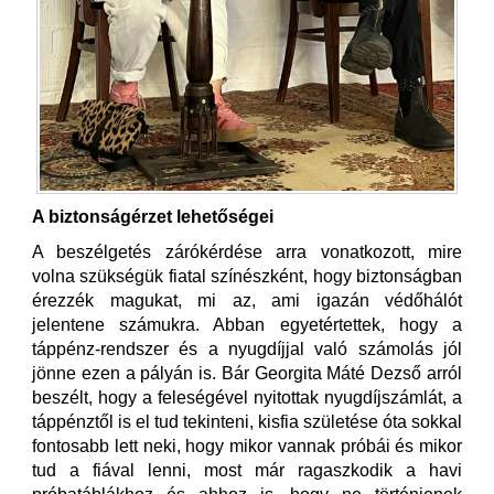
A biztonságérzet lehetőségei
A beszélgetés zárókérdése arra vonatkozott, mire
volna szükségük fiatal színészként, hogy biztonságban
érezzék magukat, mi az, ami igazán védőhálót
jelentene számukra. Abban egyetértettek, hogy a
táppénz-rendszer és a nyugdíjjal való számolás jól
jönne ezen a pályán is. Bár Georgita Máté Dezső arról
beszélt, hogy a feleségével nyitottak nyugdíjszámlát, a
táppénztől is el tud tekinteni, kisfia születése óta sokkal
fontosabb lett neki, hogy mikor vannak próbái és mikor
tud a fiával lenni, most már ragaszkodik a havi