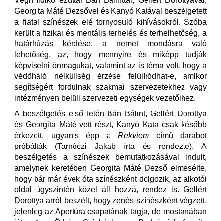
Végh Ildikó ezúttal Bán Bálinttal, Gellért Dorottyával,
Georgita Máté Dezsővel és Kanyó Katával beszélgetett
a fiatal színészek elé tornyosuló kihívásokról. Szóba
került a fizikai és mentális terhelés és terhelhetőség, a
határhúzás kérdése, a nemet mondásra való
lehetőség, az, hogy mennyire és miképp tudják
képviselni önmagukat, valamint az is téma volt, hogy a
védőháló nélküliség érzése felülíródhat-e, amikor
segítségért fordulnak szakmai szervezetekhez vagy
intézményen belüli szervezeti egységek vezetőihez.
A beszélgetés első felén Bán Bálint, Gellért Dorottya
és Georgita Máté vett részt, Kanyó Kata csak később
érkezett, ugyanis épp a
Rekviem
című darabot
próbálták (Tarnóczi Jakab írta és rendezte). A
beszélgetés a színészek bemutatkozásával indult,
amelynek keretében Georgita Máté Dezső elmesélte,
hogy bár már évek óta színészként dolgozik, az alkotói
oldal úgyszintén közel áll hozzá, rendez is. Gellért
Dorottya arról beszélt, hogy zenés színészként végzett,
jelenleg az Apertúra csapatának tagja, de mostanában