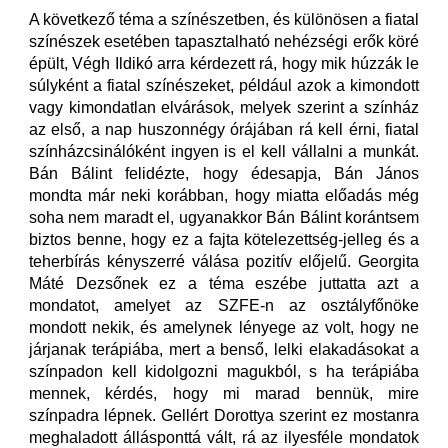
A következő téma a színészetben, és különösen a fiatal
színészek esetében tapasztalható nehézségi erők köré
épült, Végh Ildikó arra kérdezett rá, hogy mik húzzák le
súlyként a fiatal színészeket, például azok a kimondott
vagy kimondatlan elvárások, melyek szerint a színház
az első, a nap huszonnégy órájában rá kell érni, fiatal
színházcsinálóként ingyen is el kell vállalni a munkát.
Bán Bálint felidézte, hogy édesapja, Bán János
mondta már neki korábban, hogy miatta előadás még
soha nem maradt el, ugyanakkor Bán Bálint korántsem
biztos benne, hogy ez a fajta kötelezettség-jelleg és a
teherbírás kényszerré válása pozitív előjelű. Georgita
Máté Dezsőnek ez a téma eszébe juttatta azt a
mondatot, amelyet az SZFE-n az osztályfőnöke
mondott nekik, és amelynek lényege az volt, hogy ne
járjanak terápiába, mert a benső, lelki elakadásokat a
színpadon kell kidolgozni magukból, s ha terápiába
mennek, kérdés, hogy mi marad bennük, mire
színpadra lépnek. Gellért Dorottya szerint ez mostanra
meghaladott állásponttá vált, rá az ilyesféle mondatok