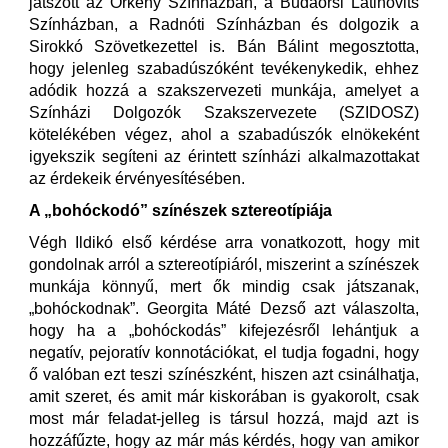
játszott az Örkény Színházban, a Budaörsi Latinovits
Színházban, a Radnóti Színházban és dolgozik a
Sirokkó Szövetkezettel is. Bán Bálint megosztotta,
hogy jelenleg szabadúszóként tevékenykedik, ehhez
adódik hozzá a szakszervezeti munkája, amelyet a
Színházi Dolgozók Szakszervezete (SZIDOSZ)
kötelékében végez, ahol a szabadúszók elnökeként
igyekszik segíteni az érintett színházi alkalmazottakat
az érdekeik érvényesítésében.
A „bohóckodó” színészek sztereotípiája
Végh Ildikó első kérdése arra vonatkozott, hogy mit
gondolnak arról a sztereotípiáról, miszerint a színészek
munkája könnyű, mert ők mindig csak játszanak,
„bohóckodnak”. Georgita Máté Dezső azt válaszolta,
hogy ha a „bohóckodás” kifejezésről lehántjuk a
negatív, pejoratív konnotációkat, el tudja fogadni, hogy
ő valóban ezt teszi színészként, hiszen azt csinálhatja,
amit szeret, és amit már kiskorában is gyakorolt, csak
most már feladat-jelleg is társul hozzá, majd azt is
hozzáfűzte, hogy az már más kérdés, hogy van amikor