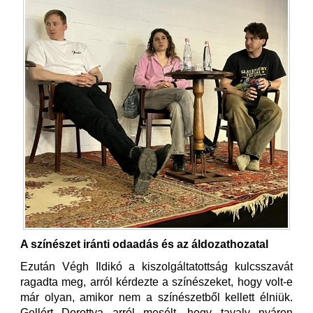
A színészet iránti odaadás és az áldozathozatal
Ezután Végh Ildikó a kiszolgáltatottság kulcsszavát
ragadta meg, arról kérdezte a színészeket, hogy volt-e
már olyan, amikor nem a színészetből kellett élniük.
Gellért Dorottya arról mesélt, hogy tavaly nyáron