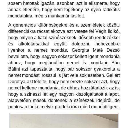
sosem hatottak igazán, azonban azt is elismerte, hogy
annak ellenére, hogy nem fogékony az ilyen radikális
mondatokra, mégis munkamániás lett.
A generációs különbségekre és a szemléletek közötti
differenciákra rácsatlakozva azt vetette fel Végh Ildikó,
hogy milyen a fiatal színészeknek idősebb rendezőkkel
és alkotótársakkal együtt dolgozni, nehezebb-e
ilyenkor a nemet mondás. Georgita Máté Dezső
bevallotta, hogy nagyon sokszor kellett igent mondania
ahhoz, hogy megtanuljon nemet is mondani. Bán
Bálint azt tapasztalta, hogy bár sokszor gyakorolta a
nemet mondást, rosszul is járt vele sok esetben. Gellért
Dorottya azt felelte, hogy nem érezte sokszor azt, hogy
nemet kellene mondania, de ehhez hozzátartozik az is,
hogy a színészi lét egy nagyon kiszolgáltatott állapot,
alapvetően mások döntenek a színészek idejéről, de
pontosan tudja, melyik produkcióra miért mondott igent.