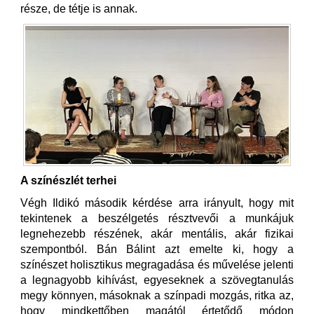
része, de tétje is annak.
A színészlét terhei
Végh Ildikó második kérdése arra irányult, hogy mit
tekintenek a beszélgetés résztvevői a munkájuk
legnehezebb részének, akár mentális, akár fizikai
szempontból. Bán Bálint azt emelte ki, hogy a
színészet holisztikus megragadása és művelése jelenti
a legnagyobb kihívást, egyeseknek a szövegtanulás
megy könnyen, másoknak a színpadi mozgás, ritka az,
hogy mindkettőben magától értetődő módon