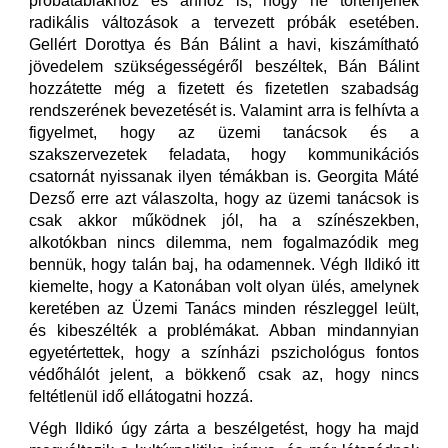
próbatáblákhoz és ahhoz is, hogy ne történjenek
radikális változások a tervezett próbák esetében.
Gellért Dorottya és Bán Bálint a havi, kiszámítható
jövedelem szükségességéről beszéltek, Bán Bálint
hozzátette még a fizetett és fizetetlen szabadság
rendszerének bevezetését is. Valamint arra is felhívta a
figyelmet, hogy az üzemi tanácsok és a
szakszervezetek feladata, hogy kommunikációs
csatornát nyissanak ilyen témákban is. Georgita Máté
Dezső erre azt válaszolta, hogy az üzemi tanácsok is
csak akkor működnek jól, ha a színészekben,
alkotókban nincs dilemma, nem fogalmazódik meg
bennük, hogy talán baj, ha odamennek. Végh Ildikó itt
kiemelte, hogy a Katonában volt olyan ülés, amelynek
keretében az Üzemi Tanács minden részleggel leült,
és kibeszélték a problémákat. Abban mindannyian
egyetértettek, hogy a színházi pszichológus fontos
védőhálót jelent, a bökkenő csak az, hogy nincs
feltétlenül idő ellátogatni hozzá.
Végh Ildikó úgy zárta a beszélgetést, hogy ha majd