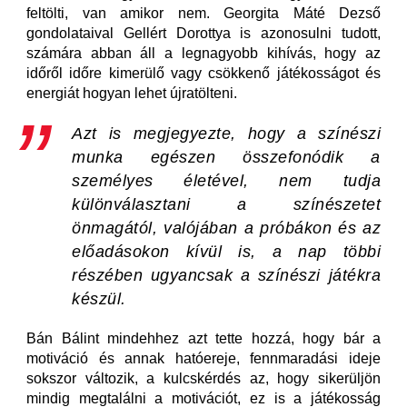
feltölti, van amikor nem. Georgita Máté Dezső
gondolataival Gellért Dorottya is azonosulni tudott,
számára abban áll a legnagyobb kihívás, hogy az
időről időre kimerülő vagy csökkenő játékosságot és
energiát hogyan lehet újratölteni.
Azt is megjegyezte, hogy a színészi
munka egészen összefonódik a
személyes életével, nem tudja
különválasztani a színészetet
önmagától, valójában a próbákon és az
előadásokon kívül is, a nap többi
részében ugyancsak a színészi játékra
készül.
Bán Bálint mindehhez azt tette hozzá, hogy bár a
motiváció és annak hatóereje, fennmaradási ideje
sokszor változik, a kulcskérdés az, hogy sikerüljön
mindig megtalálni a motivációt, ez is a játékosság