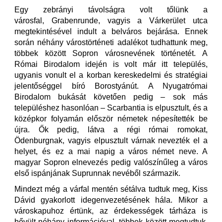
Egy zebrányi távolságra volt tőlünk a
városfal, Grabenrunde, vagyis a Várkerület utca
megtekintésével indult a belváros bejárása. Ennek
során néhány várostörténeti adalékot tudhattunk meg,
többek között Sopron városnevének történetét. A
Római Birodalom idején is volt már itt település,
ugyanis vonult el a korban kereskedelmi és stratégiai
jelentőséggel bíró Borostyánút. A Nyugatrómai
Birodalom bukását követően pedig – sok más
településhez hasonlóan – Scarbantia is elpusztult, és a
középkor folyamán először németek népesítették be
újra. Ők pedig, látva a régi római romokat,
Ödenburgnak, vagyis elpusztult várnak nevezték el a
helyet, és ez a mai napig a város német neve. A
magyar Sopron elnevezés pedig valószínűleg a város
első ispánjának Suprunnak nevéből származik.
Mindezt még a várfal mentén sétálva tudtuk meg, Kiss
Dávid gyakorlott idegenvezetésének hála. Mikor a
városkapuhoz értünk, az érdekességek tárháza is
bővült néhány információval, többek között megtudtuk,