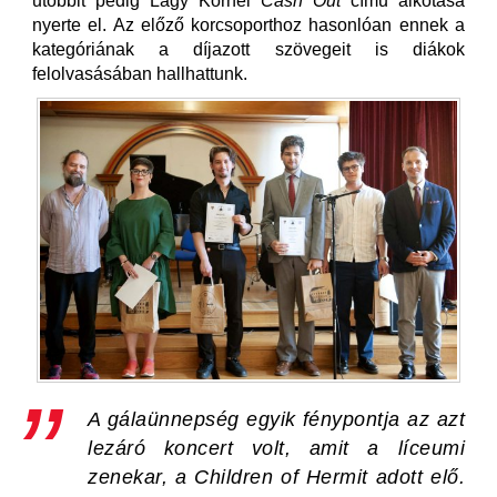
utóbbit pedig Lágy Kornél
Cash Out
című alkotása
nyerte el. Az előző korcsoporthoz hasonlóan ennek a
kategóriának a díjazott szövegeit is diákok
felolvasásában hallhattunk.
A gálaünnepség egyik fénypontja az azt
lezáró koncert volt, amit a líceumi
zenekar, a Children of Hermit adott elő.