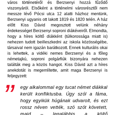
város történetéről és Berzsenyi hozzá fűződő
viszonyáról. Elsőként a történelmi városrésztől nem
messze lévő Pócsi utca 12 alatti házhoz mentünk,
Berzsenyi ugyanis ott lakott 1819 és 1820 telén. A ház
előtt Kiss Dávid megosztott velünk néhány
érdekességet Berzsenyi soproni diákéveiről. Elmondta,
hogy a híres költő diákként (túlkorossága miatt is)
nehezen tudott beilleszkedni az iskola közösségébe,
társaival nem igazán barátkozott. Ennek kulturális okai
is lehettek, a vidéki nemes Berzsenyi és a főleg
németajkú, soproni polgárfiúk bizonyára nehezen
találták meg a közös hangot. Kiss Dávid azt a híres
anekdotát is megemlítette, amit maga Berzsenyi is
feljegyzett:
egy alkalommal egy tucat német diákkal
került konfliktusba. Úgy szól a fáma,
hogy egyikük húgának udvarolt, és ezt
rossz néven vették, szó szót követett,
majd – legalábbis a költő