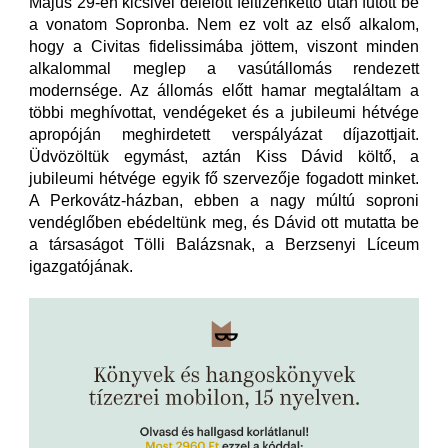
Május 29-én kicsivel délelőtt féltizenkettő után futott be
a vonatom Sopronba. Nem ez volt az első alkalom,
hogy a Civitas fidelissimába jöttem, viszont minden
alkalommal meglep a vasútállomás rendezett
modernsége. Az állomás előtt hamar megtaláltam a
többi meghívottat, vendégeket és a jubileumi hétvége
apropóján meghirdetett verspályázat díjazottjait.
Üdvözöltük egymást, aztán Kiss Dávid költő, a
jubileumi hétvége egyik fő szervezője fogadott minket.
A Perkovátz-házban, ebben a nagy múltú soproni
vendéglőben ebédeltünk meg, és Dávid ott mutatta be
a társaságot Tölli Balázsnak, a Berzsenyi Líceum
igazgatójának.