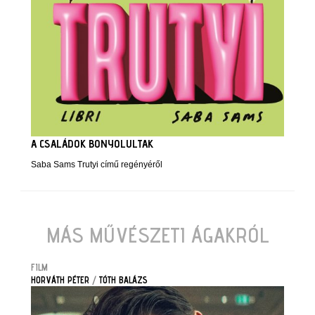
A CSALÁDOK BONYOLULTAK
Saba Sams Trutyi című regényéről
MÁS MŰVÉSZETI ÁGAKRÓL
FILM
HORVÁTH PÉTER
/
TÓTH BALÁZS