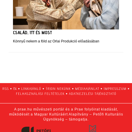
CSALÁD, ITT ÉS MOST
Könnyű nekem a föld az Orlai Produkció előadásában
RSS
•
1%
•
LINKAJÁNLÓ
•
ÍRJON NEKÜNK
•
MÉDIAAJÁNLAT
•
IMPRESSZUM
•
FELHASZNÁLÁSI FELTÉTELEK
•
ADATKEZELÉSI TÁJÉKOZTATÓ
A prae.hu művészeti portál és a Prae folyóirat kiadását,
működését a Magyar Kultúráért Alapítvány – Petőfi Kulturális
Ügynökség – támogatja.