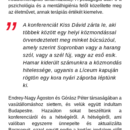
pszichológia és a mentálhigiénia felől közelítette meg
az életművet, annak terápiás értékét kiemelve.
A konferenciát Kiss Dávid zárta le, aki
többek között egy helyi közmondással
örvendeztetett meg minket búcsúzóul,
amely szerint Sopronban vagy a harang
szól, vagy a szél fúj, vagy az eső esik.
Hamar kiderült számunkra a közmondás
hitelessége, ugyanis a Líceum kapuján
rögtön egy kora nyári záporba léptünk
ki.
Endrey-Nagy Ágoston és Górász Péter társaságában a
vasútállomáshoz siettem, és velük együtt indultam
Budapestre. Hazaúton sokat beszéltünk a
konferenciáról és a hétvégéről. A hétvégéről, ami
valóban egyszerre ünnepelte és aktualizálta
Berzsenyit, ezzel együtt pedig a kortárs irodalom előtt