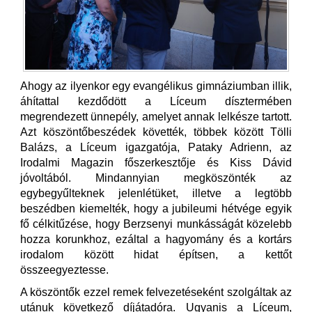
Ahogy az ilyenkor egy evangélikus gimnáziumban illik,
áhítattal kezdődött a Líceum dísztermében
megrendezett ünnepély, amelyet annak lelkésze tartott.
Azt köszöntőbeszédek követték, többek között Tölli
Balázs, a Líceum igazgatója, Pataky Adrienn, az
Irodalmi Magazin főszerkesztője és Kiss Dávid
jóvoltából. Mindannyian megköszönték az
egybegyűlteknek jelenlétüket, illetve a legtöbb
beszédben kiemelték, hogy a jubileumi hétvége egyik
fő célkitűzése, hogy Berzsenyi munkásságát közelebb
hozza korunkhoz, ezáltal a hagyomány és a kortárs
irodalom között hidat építsen, a kettőt
összeegyeztesse.
A köszöntők ezzel remek felvezetéseként szolgáltak az
utánuk következő díjátadóra. Ugyanis a Líceum,