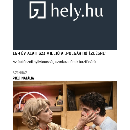
EGY ÉV ALATT 323 MILLIÓ A „POLGÁRI JÓ ÍZLÉSRE”
Az építészeti nyilvánosság szerkezetének torzításáról
SZÍNHÁZ
PIKLI NATÁLIA