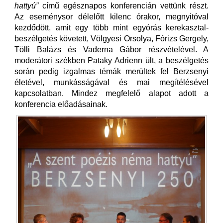
hattyú”
című egésznapos konferencián vettünk részt.
Az eseménysor délelőtt kilenc órakor, megnyitóval
kezdődött, amit egy több mint egyórás kerekasztal-
beszélgetés követett, Völgyesi Orsolya, Fórizs Gergely,
Tölli Balázs és Vaderna Gábor részvételével. A
moderátori székben Pataky Adrienn ült, a beszélgetés
során pedig izgalmas témák merültek fel Berzsenyi
életével, munkásságával és mai megítélésével
kapcsolatban. Mindez megfelelő alapot adott a
konferencia előadásainak.