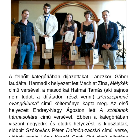
A felnőtt kategóriában díjazottakat Lanczkor Gábor
laudálta. Harmadik helyezett lett Mechiat Zina,
Mélykék
című versével, a másodikat Halmai Tamás (aki sajnos
nem tudott a díjátadón részt venni)
„Perszephoné
evangéliuma”
című költeménye kapta meg. Az első
helyezett Endrey-​Nagy Ágoston lett
A szótlanok
hármasoltára
című versével. Ebben a kategóriában
viszont negyedik és ötödik helyezést is kiosztottak,
előbbit Szókovács Péter
Daimón-​zacskó
című verse,