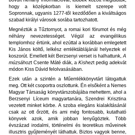
hogy a középkorban is kiemelt szerepe volt
Sopronnak, ugyanis 1277-től kezdődően a kiváltságos
szabad királyi városok sorába tartozhatott.
Megnéztük a Tűztornyot, a romai kori fórumot és még
néhány nevezetességet. Végül az evangélikus
templomhoz értünk, ahol ezúttal a korábban emlegetett
Kis János költő, lelkész emléktáblájánál helyeztek el
koszorút. Emellett két Berzsenyi verset is halhattunk,
A
múzsához
t Csente Máté diák, a
Kishez
t pedig adekvát
módon Kiss Dávid felolvasásában.
Ezek után a szintén a Műemlékkönyvtárt látogattuk
meg. Ott két csoportra oszlottunk. Én elsőként a Nemes
Magyar Társaság könyvtárszobájába mehettem, ahol a
Berzsenyi Líceum magyartanára, Szendrei Krisztina
vezetett minket körbe. A szoba elegáns kialakításánál
csak az ott őrzött, és ami még fontosabb, kutatható
könyvek azok, amik jobban lenyűgöztek. Több
évszázad irodalmi, történelmi és teoretikus műveinek
illusztris gyűjteményét láthattuk. Biztos vagyok benne,