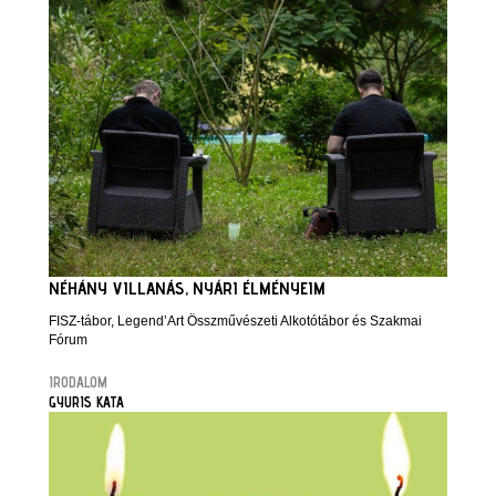
NÉHÁNY VILLANÁS, NYÁRI ÉLMÉNYEIM
FISZ-tábor, Legend’Art Összművészeti Alkotótábor és Szakmai
Fórum
IRODALOM
GYURIS KATA