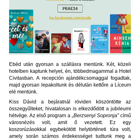
Ebéd után gyorsan a szállásra mentünk. Két, közeli
hotelben kaptunk helyet, én, többedmagammal a Hotel
Civitasban. A recepción ajándékcsomaggal fogadtak,
majd gyorsan lepakoltunk és délután kettőre a Líceum
elé mentünk.
Kiss Dávid a bejáratnál röviden köszöntötte az
összegyűlteket, hivatalosan is elkezdődött a jubileumi
hétvége. Az első program a
„Berzsenyi Sopronja”
című
városnézés volt, amit ő vezetett. Ez egy
koszorúzásokkal egybekötött helytörténeti túra volt,
amely során számos érdekességet tudtunk meg a