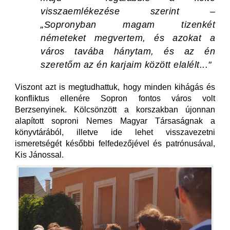
visszaemlékezése szerint –
„Sopronyban magam tizenkét
németeket megvertem, és azokat a
város tavába hánytam, és az én
szeretőm az én karjaim között elalélt..."
Viszont azt is megtudhattuk, hogy minden kihágás és
konfliktus ellenére Sopron fontos város volt
Berzsenyinek. Kölcsönzött a korszakban újonnan
alapított soproni Nemes Magyar Társaságnak a
könyvtárából, illetve ide lehet visszavezetni
ismeretségét későbbi felfedezőjével és patrónusával,
Kis Jánossal.