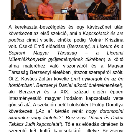
A kerekasztal-beszélgetés és egy kávészünet után
következett az első szekció, ami a
Kapcsolatok és ars
poetica
címet viselte, elnöke pedig Molnár Krisztina
volt. Csekő Ernő előadása (
Berzsenyi, a Líceum és a
Soproni Magyar Társaság – a Líceumi
Műemlékkönyvtár gyűjteményének tükrében
) a költő
alma materéhez való viszonyáról és a Magyar
Társaság Berzsenyi életében játszott szerepéről szólt.
Őt Z. Kovács Zoltán követte
(„mit nyikorgok én az én
hórdómban”. Berzsenyi Dániel alkotói önértelmezései
),
aki Berzsenyi és a XIX. század elején éppen
intézményesülő magyar irodalom kapcsolatát vette
górcső alá. A szekción belül utolsóként Fülöp Dorottya
következett (
„Az a’ kérdés tehát hogy dorombolni
akarunk-e vagy lantolni?”. Berzsenyi Dániel és Dukai
Takács Judit kapcsolata”
). Tőle az előadás címében is
szereplő két költő kapcsolatáról, illetve Berzsenyi