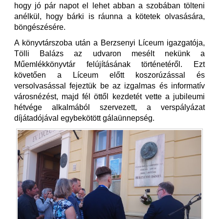
hogy jó pár napot el lehet abban a szobában tölteni
anélkül, hogy bárki is ráunna a kötetek olvasására,
böngészésére.
A könyvtárszoba után a Berzsenyi Líceum igazgatója,
Tölli Balázs az udvaron mesélt nekünk a
Műemlékkönyvtár felújításának történetéről. Ezt
követően a Líceum előtt koszorúzással és
versolvasással fejeztük be az izgalmas és informatív
városnézést, majd fél öttől kezdetét vette a jubileumi
hétvége alkalmából szervezett, a verspályázat
díjátadójával egybekötött gálaünnepség.