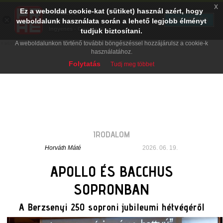
x
Ez a weboldal cookie-kat (sütiket) használ azért, hogy
PRAE.HU
×
TELEPÍTÉS
weboldalunk használata során a lehető legjobb élményt
Digital Evolution
Ingyenes - Google Play
tudjuk biztosítani.
A weboldalunkon történő további böngészéssel hozzájárulsz a cookie-k
használatához.
Folytatás
Tudj meg többet
IRODALOM
Horváth Máté
2026. 06. 19.
APOLLO ÉS BACCHUS
SOPRONBAN
A Berzsenyi 250 soproni jubileumi hétvégéről