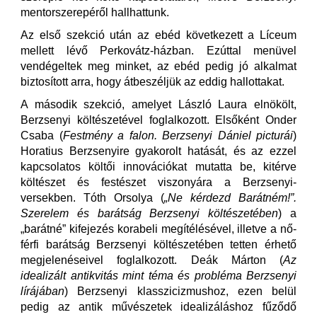
mentorszerepéről hallhattunk.
Az első szekció után az ebéd következett a Líceum
mellett lévő Perkovátz-házban. Ezúttal menüvel
vendégeltek meg minket, az ebéd pedig jó alkalmat
biztosított arra, hogy átbeszéljük az eddig hallottakat.
A második szekció, amelyet László Laura elnökölt,
Berzsenyi költészetével foglalkozott. Elsőként Onder
Csaba (
Festmény a falon. Berzsenyi Dániel picturái
)
Horatius Berzsenyire gyakorolt hatását, és az ezzel
kapcsolatos költői innovációkat mutatta be, kitérve
költészet és festészet viszonyára a Berzsenyi-
versekben. Tóth Orsolya (
„Ne kérdezd Barátném!”.
Szerelem és barátság Berzsenyi költészetében
) a
„barátné” kifejezés korabeli megítélésével, illetve a nő-
férfi barátság Berzsenyi költészetében tetten érhető
megjelenéseivel foglalkozott. Deák Márton (
Az
idealizált antikvitás mint téma és probléma Berzsenyi
lírájában
) Berzsenyi klasszicizmushoz, ezen belül
pedig az antik művészetek idealizáláshoz fűződő