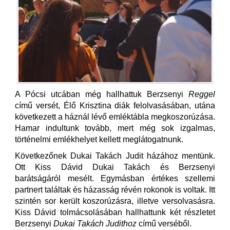
A Pócsi utcában még hallhattuk Berzsenyi
Reggel
című versét, Élő Krisztina diák felolvasásában, utána
következett a háznál lévő emléktábla megkoszorúzása.
Hamar indultunk tovább, mert még sok izgalmas,
történelmi emlékhelyet kellett meglátogatnunk.
Következőnek Dukai Takách Judit házához mentünk.
Ott Kiss Dávid Dukai Takách és Berzsenyi
barátságáról mesélt. Egymásban értékes szellemi
partnert találtak és házasság révén rokonok is voltak. Itt
szintén sor került koszorúzásra, illetve versolvasásra.
Kiss Dávid tolmácsolásában hallhattunk két részletet
Berzsenyi
Dukai Takách Judithoz
című verséből.