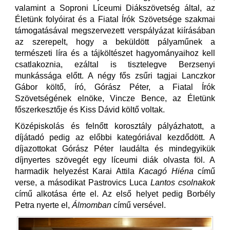
valamint a Soproni Líceumi Diákszövetség által, az
Életünk folyóirat és a Fiatal Írók Szövetsége szakmai
támogatásával megszervezett verspályázat kiírásában
az szerepelt, hogy a beküldött pályaműnek a
természeti líra és a tájköltészet hagyományaihoz kell
csatlakoznia, ezáltal is tisztelegve Berzsenyi
munkássága előtt. A négy fős zsűri tagjai Lanczkor
Gábor költő, író, Górász Péter, a Fiatal Írók
Szövetségének elnöke, Vincze Bence, az Életünk
főszerkesztője és Kiss Dávid költő voltak.
Középiskolás és felnőtt korosztály pályázhatott, a
díjátadó pedig az előbbi kategóriával kezdődött. A
díjazottokat Górász Péter laudálta és mindegyikük
díjnyertes szövegét egy líceumi diák olvasta föl. A
harmadik helyezést Karai Attila
Kacagó Hiéna
című
verse, a másodikat Pastrovics Luca
Lantos csolnakok
című alkotása érte el. Az első helyet pedig Borbély
Petra nyerte el,
Álmomban
című versével.