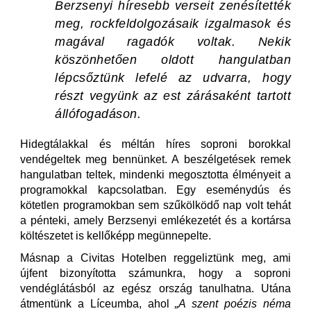
Berzsenyi híresebb verseit zenésítették
meg, rockfeldolgozásaik izgalmasok és
magával ragadók voltak. Nekik
köszönhetően oldott hangulatban
lépcsőztünk lefelé az udvarra, hogy
részt vegyünk az est zárásaként tartott
állófogadáson.
Hidegtálakkal és méltán híres soproni borokkal
vendégeltek meg bennünket. A beszélgetések remek
hangulatban teltek, mindenki megosztotta élményeit a
programokkal kapcsolatban. Egy eseménydús és
kötetlen programokban sem szűkölködő nap volt tehát
a pénteki, amely Berzsenyi emlékezetét és a kortársa
költészetet is kellőképp megünnepelte.
Másnap a Civitas Hotelben reggeliztünk meg, ami
újfent bizonyította számunkra, hogy a soproni
vendéglátásból az egész ország tanulhatna. Utána
átmentünk a Líceumba, ahol
„A szent poézis néma