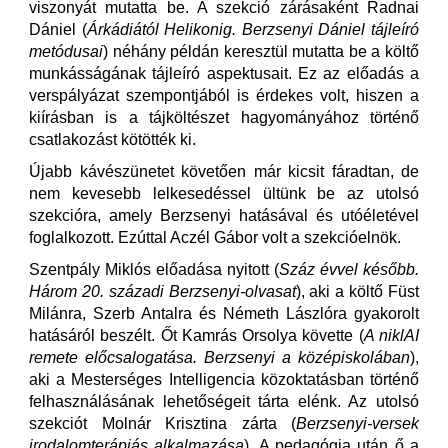
viszonyát mutatta be. A szekció zárásaként Radnai
Dániel (
Árkádiától Helikonig. Berzsenyi Dániel tájleíró
metódusai
) néhány példán keresztül mutatta be a költő
munkásságának tájleíró aspektusait. Ez az előadás a
verspályázat szempontjából is érdekes volt, hiszen a
kiírásban is a tájköltészet hagyományához történő
csatlakozást kötötték ki.
Újabb kávészünetet követően már kicsit fáradtan, de
nem kevesebb lelkesedéssel ültünk be az utolsó
szekcióra, amely Berzsenyi hatásával és utóéletével
foglalkozott. Ezúttal Aczél Gábor volt a szekcióelnök.
Szentpály Miklós előadása nyitott (
Száz évvel később.
Három 20. századi Berzsenyi-olvasat
), aki a költő Füst
Milánra, Szerb Antalra és Németh Lászlóra gyakorolt
hatásáról beszélt. Őt Kamrás Orsolya követte (
A niklAI
remete előcsalogatása. Berzsenyi a középiskolában
),
aki a Mesterséges Intelligencia közoktatásban történő
felhasználásának lehetőségeit tárta elénk. Az utolsó
szekciót Molnár Krisztina zárta (
Berzsenyi-versek
irodalomterápiás alkalmazása
). A pedagógia után ő a