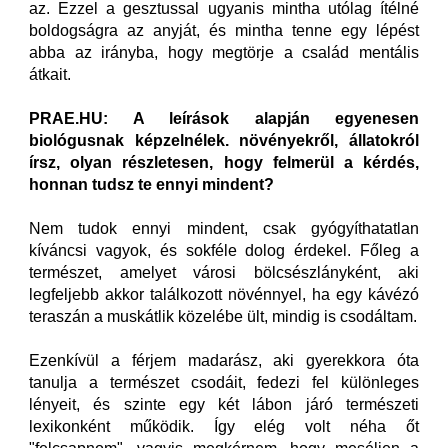
az. Ezzel a gesztussal ugyanis mintha utólag ítélné
boldogságra az anyját, és mintha tenne egy lépést
abba az irányba, hogy megtörje a család mentális
átkait.
PRAE.HU: A leírások alapján egyenesen
biológusnak képzelnélek. növényekről, állatokról
írsz, olyan részletesen, hogy felmerül a kérdés,
honnan tudsz te ennyi mindent?
Nem tudok ennyi mindent, csak gyógyíthatatlan
kíváncsi vagyok, és sokféle dolog érdekel. Főleg a
természet, amelyet városi bölcsészlányként, aki
legfeljebb akkor találkozott növénnyel, ha egy kávézó
teraszán a muskátlik közelébe ült, mindig is csodáltam.
Ezenkívül a férjem madarász, aki gyerekkora óta
tanulja a természet csodáit, fedezi fel különleges
lényeit, és szinte egy két lábon járó természeti
lexikonként működik. Így elég volt néha őt