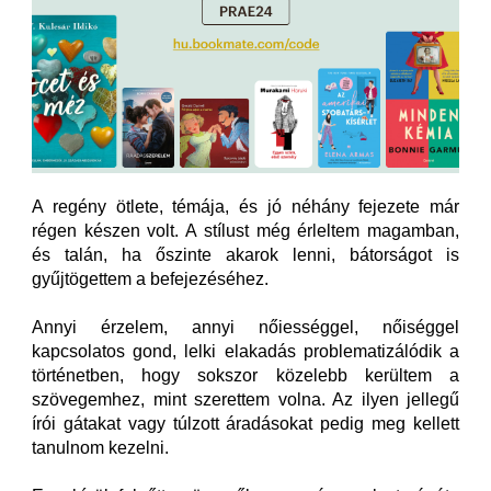
A regény ötlete, témája, és jó néhány fejezete már
régen készen volt. A stílust még érleltem magamban,
és talán, ha őszinte akarok lenni, bátorságot is
gyűjtögettem a befejezéséhez.
Annyi érzelem, annyi nőiességgel, nőiséggel
kapcsolatos gond, lelki elakadás problematizálódik a
történetben, hogy sokszor közelebb kerültem a
szövegemhez, mint szerettem volna. Az ilyen jellegű
írói gátakat vagy túlzott áradásokat pedig meg kellett
tanulnom kezelni.