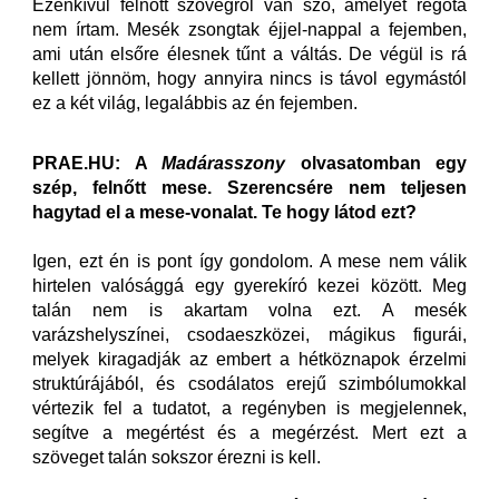
Ezenkívül felnőtt szövegről van szó, amelyet régóta
nem írtam. Mesék zsongtak éjjel-nappal a fejemben,
ami után elsőre élesnek tűnt a váltás. De végül is rá
kellett jönnöm, hogy annyira nincs is távol egymástól
ez a két világ, legalábbis az én fejemben.
PRAE.HU: A
Madárasszony
olvasatomban egy
szép, felnőtt mese. Szerencsére nem teljesen
hagytad el a mese-vonalat. Te hogy látod ezt?
Igen, ezt én is pont így gondolom. A mese nem válik
hirtelen valósággá egy gyerekíró kezei között. Meg
talán nem is akartam volna ezt. A mesék
varázshelyszínei, csodaeszközei, mágikus figurái,
melyek kiragadják az embert a hétköznapok érzelmi
struktúrájából, és csodálatos erejű szimbólumokkal
vértezik fel a tudatot, a regényben is megjelennek,
segítve a megértést és a megérzést. Mert ezt a
szöveget talán sokszor érezni is kell.