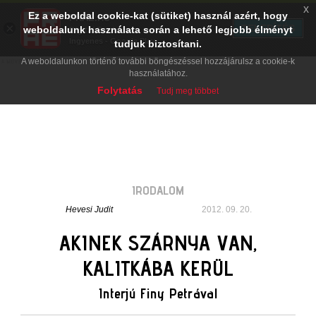
x
Ez a weboldal cookie-kat (sütiket) használ azért, hogy
PRAE.HU
×
TELEPÍTÉS
weboldalunk használata során a lehető legjobb élményt
Digital Evolution
Ingyenes - Google Play
tudjuk biztosítani.
A weboldalunkon történő további böngészéssel hozzájárulsz a cookie-k
használatához.
Folytatás
Tudj meg többet
IRODALOM
Hevesi Judit
2012. 09. 20.
AKINEK SZÁRNYA VAN,
KALITKÁBA KERÜL
Interjú Finy Petrával