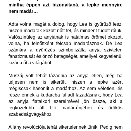
mintha éppen azt bizonyítaná, a lepke mennyire
nem madár…
Adta volna magát a dolog, hogy Lea is gyűrűző lesz,
hiszen madarak között nőtt fel, és mindent tudott róluk.
Valószínűleg az anyjának is hatalmas örömet okozott
volna, ha felnőttként felcsap madarásznak. De Lea
számára a gyűrűzés szimbolizálta anyja szívtelen
fanatizmusát és önző betegségét, amellyel kegyetlenül
kizárta őt a világából.
Muszáj volt tehát lázadnia az anyja ellen, még ha
teljesen nem is sikerült, hiszen a lepke azért
mégiscsak hasonlít a madárhoz. Az sem véletlen, és
része ennek a kudarcba fulladt lázadásnak, hogy Lea
az anyja fiatalkori szerelmével jön össze, aki a
legközelebb áll Lili madár-énjéhez és örökös
szabadságvágyához.
A lány revolúciója tehát sikertelennek tűnik. Pedig nem