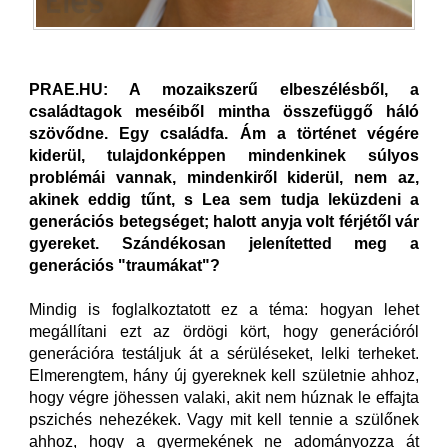
PRAE.HU: A mozaikszerű elbeszélésből, a
családtagok meséiből mintha összefüggő háló
szövődne. Egy családfa. Ám a történet végére
kiderül, tulajdonképpen mindenkinek súlyos
problémái vannak, mindenkiről kiderül, nem az,
akinek eddig tűnt, s Lea sem tudja leküzdeni a
generációs betegséget; halott anyja volt férjétől vár
gyereket. Szándékosan jelenítetted meg a
generációs "traumákat"?
Mindig is foglalkoztatott ez a téma: hogyan lehet
megállítani ezt az ördögi kört, hogy generációról
generációra testáljuk át a sérüléseket, lelki terheket.
Elmerengtem, hány új gyereknek kell születnie ahhoz,
hogy végre jöhessen valaki, akit nem húznak le effajta
pszichés nehezékek. Vagy mit kell tennie a szülőnek
ahhoz, hogy a gyermekének ne adományozza át