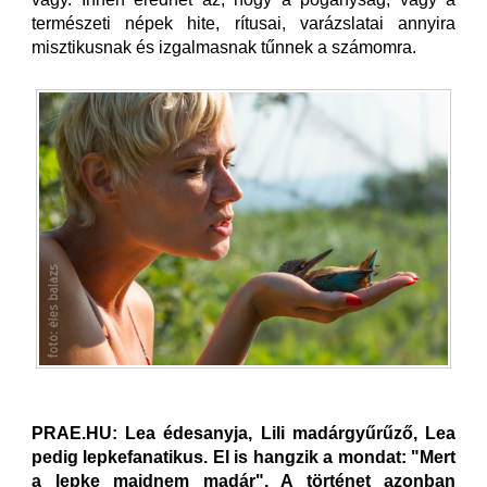
természeti népek hite, rítusai, varázslatai annyira
misztikusnak és izgalmasnak tűnnek a számomra.
PRAE.HU: Lea édesanyja, Lili madárgyűrűző, Lea
pedig lepkefanatikus. El is hangzik a mondat: "Mert
a lepke majdnem madár". A történet azonban