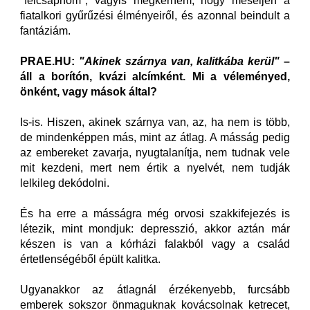
"felcsapnom", vagyis megkérnem, hogy meséljen a
fiatalkori gyűrűzési élményeiről, és azonnal beindult a
fantáziám.
PRAE.HU:
"Akinek szárnya van, kalitkába kerül"
–
áll a borítón, kvázi alcímként. Mi a véleményed,
önként, vagy mások által?
Is-is. Hiszen, akinek szárnya van, az, ha nem is több,
de mindenképpen más, mint az átlag. A másság pedig
az embereket zavarja, nyugtalanítja, nem tudnak vele
mit kezdeni, mert nem értik a nyelvét, nem tudják
lelkileg dekódolni.
És ha erre a másságra még orvosi szakkifejezés is
létezik, mint mondjuk: depresszió, akkor aztán már
készen is van a kórházi falakból vagy a család
értetlenségéből épült kalitka.
Ugyanakkor az átlagnál érzékenyebb, furcsább
emberek sokszor önmaguknak kovácsolnak ketrecet,