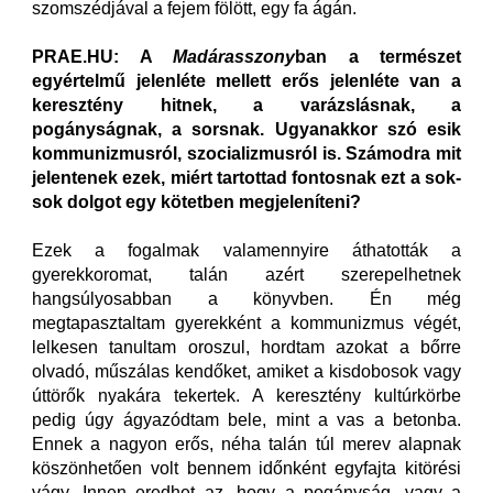
szomszédjával a fejem fölött, egy fa ágán.
PRAE.HU: A
Madárasszony
ban a természet
egyértelmű jelenléte mellett erős jelenléte van a
keresztény hitnek, a varázslásnak, a
pogányságnak, a sorsnak. Ugyanakkor szó esik
kommunizmusról, szocializmusról is. Számodra mit
jelentenek ezek, miért tartottad fontosnak ezt a sok-
sok dolgot egy kötetben megjeleníteni?
Ezek a fogalmak valamennyire áthatották a
gyerekkoromat, talán azért szerepelhetnek
hangsúlyosabban a könyvben. Én még
megtapasztaltam gyerekként a kommunizmus végét,
lelkesen tanultam oroszul, hordtam azokat a bőrre
olvadó, műszálas kendőket, amiket a kisdobosok vagy
úttörők nyakára tekertek. A keresztény kultúrkörbe
pedig úgy ágyazódtam bele, mint a vas a betonba.
Ennek a nagyon erős, néha talán túl merev alapnak
köszönhetően volt bennem időnként egyfajta kitörési
vágy. Innen eredhet az, hogy a pogányság, vagy a