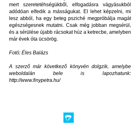
mert szeretetéhségükből, elfogadásra vágyásukból
adódóan elfedik a másságukat. El lehet képzelni, mi
lesz abból, ha egy beteg psziché megpróbálja magát
egészségesnek mutatni. Csak még jobban megsérül,
és a sérülése újabb rácsokat húz a ketrecbe, amelyben
már évek óta ücsörög.
Fotó: Éles Balázs
A szerző már következő könyvén dolgzik, amelybe
weboldalán bele is lapozhatunk:
http://www.finypetra.hu/