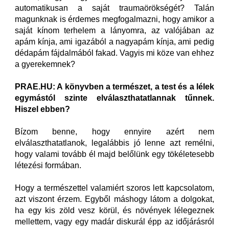
automatikusan a saját traumaörökségét? Talán
magunknak is érdemes megfogalmazni, hogy amikor a
saját kínom terhelem a lányomra, az valójában az
apám kínja, ami igazából a nagyapám kínja, ami pedig
dédapám fájdalmából fakad. Vagyis mi köze van ehhez
a gyerekemnek?
PRAE.HU: A könyvben a természet, a test és a lélek
egymástól szinte elválaszthatatlannak tűnnek.
Hiszel ebben?
Bízom benne, hogy ennyire azért nem
elválaszthatatlanok, legalábbis jó lenne azt remélni,
hogy valami tovább él majd belőlünk egy tökéletesebb
létezési formában.
Hogy a természettel valamiért szoros lett kapcsolatom,
azt viszont érzem. Egyből máshogy látom a dolgokat,
ha egy kis zöld vesz körül, és növények lélegeznek
mellettem, vagy egy madár diskurál épp az időjárásról