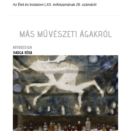
Az Élet és Irodalom LXX. évfolyamának 28. számáról
MÁS MŰVÉSZETI ÁGAKRÓL
ART&DESIGN
VARGA RÉKA