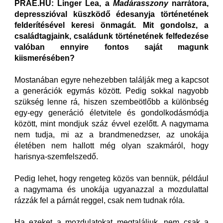
PRAE.HU: Linger Lea, a
Madárasszony
narrátora,
depresszióval küszködő édesanyja történetének
felderítésével keresi önmagát. Mit gondolsz, a
családtagjaink, családunk történetének felfedezése
valóban ennyire fontos saját magunk
kiismerésében?
Mostanában egyre nehezebben találják meg a kapcsot
a generációk egymás között. Pedig sokkal nagyobb
szükség lenne rá, hiszen szembeötlőbb a különbség
egy-egy generáció életvitele és gondolkodásmódja
között, mint mondjuk száz évvel ezelőtt. A nagymama
nem tudja, mi az a brandmenedzser, az unokája
életében nem hallott még olyan szakmáról, hogy
harisnya-szemfelszedő.
Pedig lehet, hogy rengeteg közös van bennük, például
a nagymama és unokája ugyanazzal a mozdulattal
rázzák fel a párnát reggel, csak nem tudnak róla.
Ha ezeket a mozdulatokat megtaláljuk, nem csak a