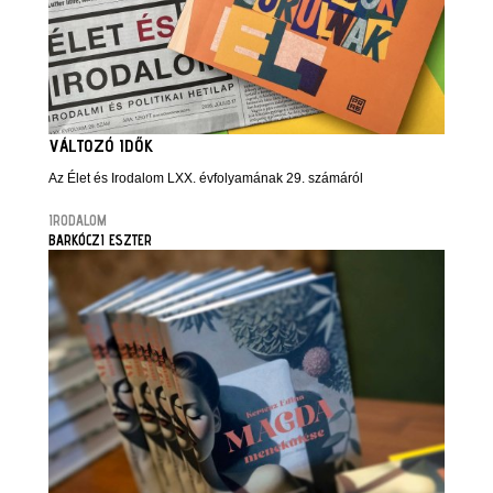
VÁLTOZÓ IDŐK
Az Élet és Irodalom LXX. évfolyamának 29. számáról
IRODALOM
BARKÓCZI ESZTER