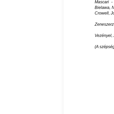
Mascari -
Bielawa, N
Crowell, J
Zeneszerző
Vezényel,
(A szépség