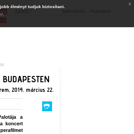
x
jobb élményt tudjuk biztosítani.
SMM
220VOLT
Bejelentkezés
Regisztráció
oz.
evél
28.
E BUDAPESTEN
em, 2014. március 22.
alotája a
a koncert
perafilmet