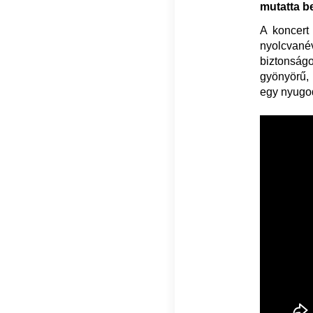
mutatta b
A koncert
nyolcvanév
biztonság
gyönyörű, 
egy nyugod