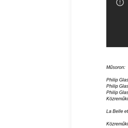
Műsoron:
Philip Gla
Philip Gla
Philip Gla
Közreműköd
La Belle et
Közreműkö