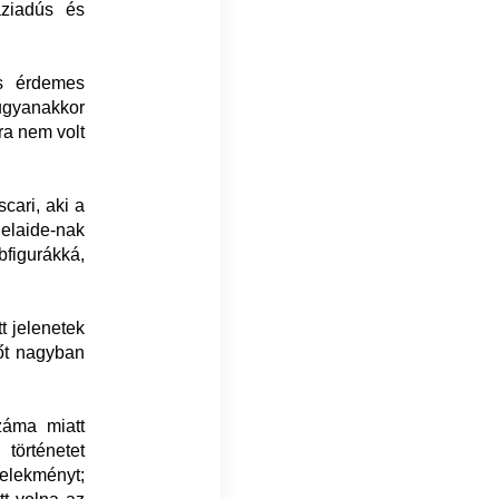
áziadús és
is érdemes
 ugyanakkor
ra nem volt
cari, aki a
delaide-nak
igurákká,
t jelenetek
sőt nagyban
záma miatt
történetet
selekményt;