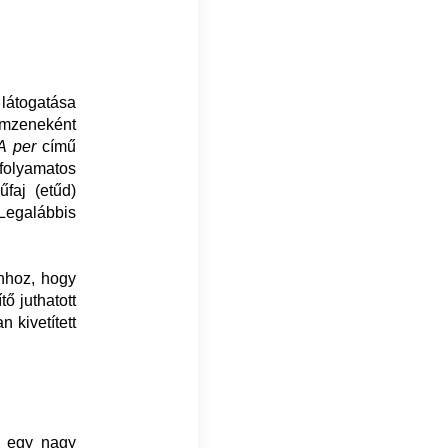
látogatása
lmzeneként
A per
című
 folyamatos
űfaj (etűd)
egalábbis
ahhoz, hogy
ő juthatott
 kivetített
: egy nagy