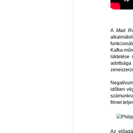
A
Mad R
alkalmából
funkcionál
Kafka-műre 
lüktetése 
adottság
zeneszerz
Negatívumk
időben vég
számunkra,
filmet tel
Az előadá