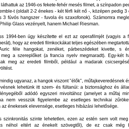
láthattuk az 1946-os fekete-fehér mesés filmet, a színpadon ped
mble-t (oldalt 2-2 énekes - két férfi két nő -, középen pedig 3
s 3 fúvós hangszer - fuvola és szaxofonok). Számomra meglep
Philip Glass vezényelt, hanem Michael Riesman.
ss 1994-ben úgy készítette el ezt az operafilmjét (vagyis a 
perát), hogy az eredeti filmkockákat teljes egészében megtartott
uric féle hangokat, zenéket, párbeszédeket kivette, s é
a meg a szereplőket (a francia nyelv megmaradt). Egy-két h
sak meg az eredeti filmből, például a madarak csicsergés
öltést.
 mindig ugyanaz, a hangok viszont "élők", műfajkeveredésnek és
evésnek lehetünk itt szem- és fültanúi: a biztonsághoz és ál
 lényegéből adódó egyszeri mivoltához (amelyet a műfaj mi
 ha nem vesszük figyelembe az esetleges technikai zűröket
 az énekesek elevensége, esetleges hibázási lehetősége.
s szinkronitás szinte lehetetlen, ezen az estén sem volt meg 
s néhol eltért az énekelt szövegtől), de ez csak még 