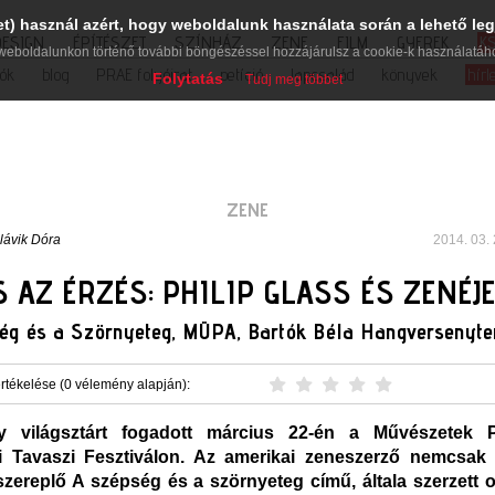
et) használ azért, hogy weboldalunk használata során a lehető leg
DESIGN
ÉPÍTÉSZET
SZÍNHÁZ
ZENE
FILM
GYEREK
K
weboldalunkon történő további böngészéssel hozzájárulsz a cookie-k használatáh
iók
blog
PRAE folyóirat
petíció
lapcsalád
könyvek
hírl
Folytatás
Tudj meg többet
ZENE
lávik Dóra
2014. 03. 
S AZ ÉRZÉS: PHILIP GLASS ÉS ZENÉJ
ség és a Szörnyeteg, MÜPA, Bartók Béla Hangversenyter
rtékelése (0 vélemény alapján):
y világsztárt fogadott március 22-én a Művészetek P
i Tavaszi Fesztiválon. Az amerikai zeneszerző nemcsak 
zereplő A szépség és a szörnyeteg című, általa szerzett o