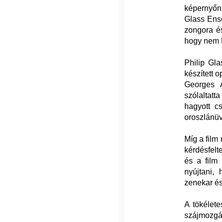
képernyőn 
Glass Ense
zongora é
hogy nem 
Philip Gla
készített o
Georges A
szólaltatt
hagyott c
oroszlánüv
Míg a film
kérdésfelt
és a film
nyújtani,
zenekar és
A tökélete
szájmozgá