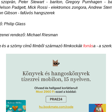
 szoprán, Peter Stewart - bariton, Gregory Purnhagen - bar
elson Padgett, Mick Rossi - elektromos zongora, Andrew Ste
on Gibson - fafúvós hangszerek
: Philip Glass
 zenei rendező: Michael Riesman
 és a szörny című filmből származó filmkockák
forrás
a - a szerk