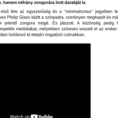
e, hanem néhány zongorára írott darabját is.
 első fele az egyszerűség és a "minimalizmus" jegyében tel
es Philip Glass kijött a színpadra, szerényen meghajolt és már 
ot jelentő zongora mögé. És játszott. A közönség pedig h
repetitív melódiákat, melyekben szívesen veszett el az ember
tan hullámzó tó tetején ringatózó csónakban.