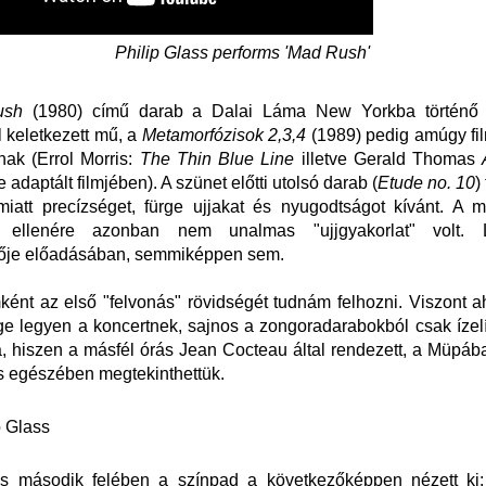
Philip Glass performs 'Mad Rush'
ush
(1980) című darab a Dalai Láma New Yorkba történő 
 keletkezett mű, a
Metamorfózisok 2,3,4
(1989) pedig amúgy fi
nak (Errol Morris:
The Thin Blue Line
illetve Gerald Thomas
adaptált filmjében). A szünet előtti utolsó darab (
Etude no. 10
)
miatt precízséget, fürge ujjakat és nyugodtságot kívánt. A m
a ellenére azonban nem unalmas "ujjgyakorlat" volt. L
ője előadásában, semmiképpen sem.
ént az első "felvonás" rövidségét tudnám felhozni. Viszont 
e legyen a koncertnek, sajnos a zongoradarabokból csak ízelít
 hiszen a másfél órás Jean Cocteau által rendezett, a Müpában
jes egészében megtekinthettük.
s második felében a színpad a következőképpen nézett ki