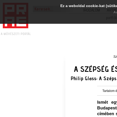
Ez a weboldal cookie-kat (sütik
IRODALOM
ART&
A 
portfól
Sz
A SZÉPSÉG É
Philip Glass: A Szép
Tartalom é
Ismét eg
Budapest
címében s