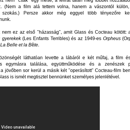
z nem "csak" egy mese, a felirat talán még többet hozzáado
. (Nem a film alá tettem volna, hanem a vászontól külön
l szokás.) Persze akkor még eggyel több tényezőre kell
nunk.
 nem ez az első "házasság", amit Glass és Cocteau kötött: 
s
gyerekek
(Les Enfants Terribles) és az 1949-es
Orpheus
(Or
a
La Belle et la B
ê
te
.
zönségét láthatóan levette a lábáról e két műfaj, a film é
us egymásra találása, együttműködése és a zenészek pr
 jövőben sor kerül a másik két "operásított" Cocteau-film be
Glass is ismét megtisztel bennünket személyes jelenlétével.