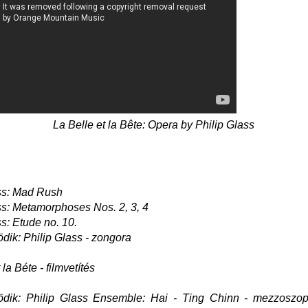
La Belle et la Bête: Opera by Philip Glass
ss: Mad Rush
ss: Metamorphoses Nos. 2, 3, 4
ss: Etude no. 10.
ik: Philip Glass - zongora
 la Béte - filmvetítés
dik: Philip Glass Ensemble: Hai - Ting Chinn - mezzoszop