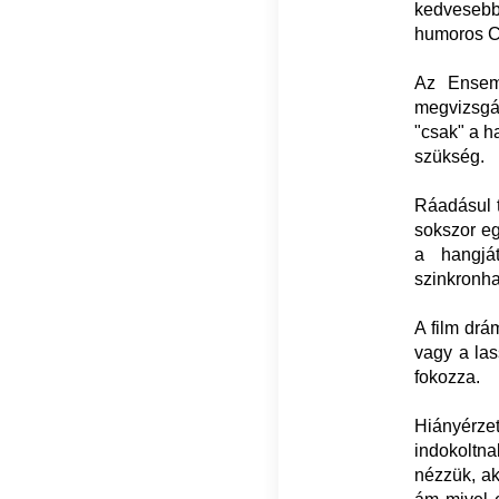
kedvesebb
humoros C
Az Ensemb
megvizsgál
"csak" a h
szükség.
Ráadásul t
sokszor eg
a hangjá
szinkronha
A film drá
vagy a las
fokozza.
Hiányérze
indokoltn
nézzük, ak