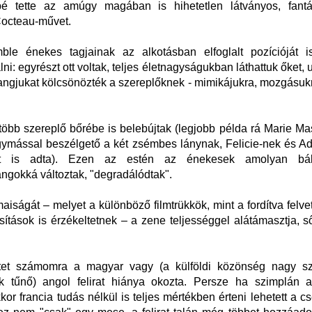
é tette az amúgy magában is hihetetlen látványos, fant
octeau-művet.
le énekes tagjainak az alkotásban elfoglalt pozícióját 
ni: egyrészt ott voltak, teljes életnagyságukban láthattuk őket,
angjukat kölcsönözték a szereplőknek - mimikájukra, mozgásuk
öbb szereplő bőrébe is belebújtak (legjobb példa rá Marie Mas
ymással beszélgető a két zsémbes lánynak, Felicie-nek és A
t is adta). Ezen az estén az énekesek amolyan bábf
ngokká változtak, "degradálódtak".
maiságát – melyet a különböző filmtrükkök, mint a fordítva felvet
sítások is érzékeltetnek – a zene teljességgel alátámasztja, 
tet számomra a magyar vagy (a külföldi közönség nagy s
ak tűnő) angol felirat hiánya okozta. Persze ha szimplán a 
kor francia tudás nélkül is teljes mértékben érteni lehetett a c