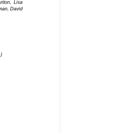
iton, Lisa
rman, David
.)