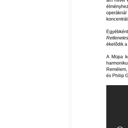
ám mivel e
élményhez
operákná
koncentrál
Egyébként
Rettenete
ékelődik 
A Müpa kö
harmonik
Remélem, a
és Philip 