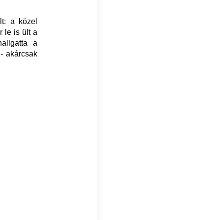
t: a közel
le is ült a
allgatta a
 - akárcsak