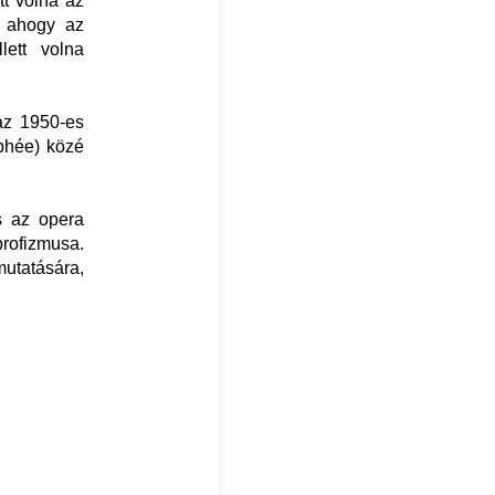
tt volna az
, ahogy az
ett volna
az 1950-es
phée) közé
s az opera
ofizmusa.
mutatására,