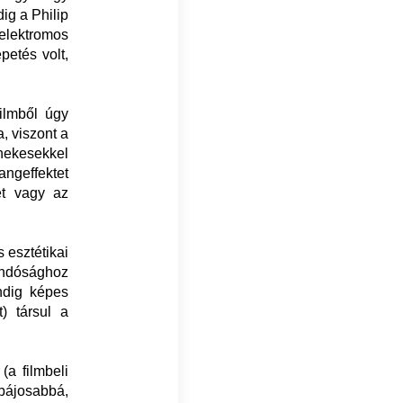
ig a Philip
 elektromos
etés volt,
filmből úgy
a, viszont a
nekesekkel
angeffektet
ét vagy az
 esztétikai
landósághoz
ndig képes
) társul a
(a filmbeli
bájosabbá,