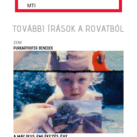
MTI
TOVÁBBI ÍRÁSOK A ROVATBÓL
ZENE
PURKARTHOFER BENEDEK
A MÁGIKUS EMLÉKEZÉS ÉVE