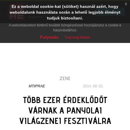
x
Ez a weboldal cookie-kat (sütiket) használ azért, hogy
PRAE.HU
×
TELEPÍTÉS
weboldalunk használata során a lehető legjobb élményt
Digital Evolution
Ingyenes - Google Play
tudjuk biztosítani.
A weboldalunkon történő további böngészéssel hozzájárulsz a cookie-k
használatához.
Folytatás
Tudj meg többet
ZENE
MTI/PRAE
2014. 08. 02.
TÖBB EZER ÉRDEKLŐDŐT
VÁRNAK A PANYOLAI
VILÁGZENEI FESZTIVÁLRA