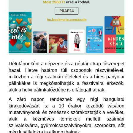
Délutánonként a népzene és a néptánc kap főszerepet
hazai, illetve határon túli csoportok részvételével,
miközben a régi szatmári ételeket és a híres panyolai
pálinkákat is megkóstolhatják a fesztiválra érkezők,
akik a helyi pálinkafőzdébe is ellátogathatnak.
A záró napon rendeznek egy régi hangulatú
kirakodóvásárt is: a 10 órakor kezdődő vásáron
mutatványosok és zenészek szórakoztatják a vevőket,
akik a kézműves termékek mellett szatmári
szilvalekvárra, gyümölcsaszalványokra, szörpökre, sőt
még kisállatokra is alkudozhatnak.