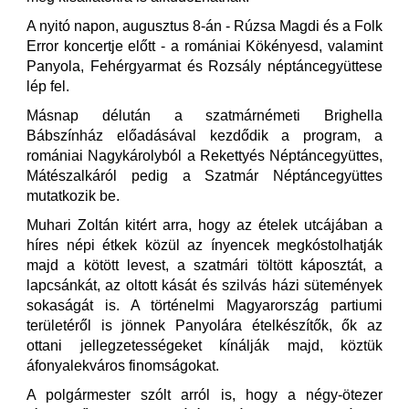
A nyitó napon, augusztus 8-án - Rúzsa Magdi és a Folk
Error koncertje előtt - a romániai Kökényesd, valamint
Panyola, Fehérgyarmat és Rozsály néptáncegyüttese
lép fel.
Másnap délután a szatmárnémeti Brighella
Bábszínház előadásával kezdődik a program, a
romániai Nagykárolyból a Rekettyés Néptáncegyüttes,
Mátészalkáról pedig a Szatmár Néptáncegyüttes
mutatkozik be.
Muhari Zoltán kitért arra, hogy az ételek utcájában a
híres népi étkek közül az ínyencek megkóstolhatják
majd a kötött levest, a szatmári töltött káposztát, a
lapcsánkát, az oltott kását és szilvás házi sütemények
sokaságát is. A történelmi Magyarország partiumi
területéről is jönnek Panyolára ételkészítők, ők az
ottani jellegzetességeket kínálják majd, köztük
áfonyalekváros finomságokat.
A polgármester szólt arról is, hogy a négy-ötezer