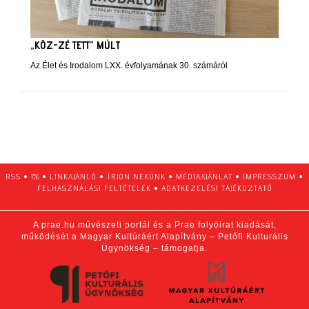
„KÖZ-ZÉ TETT” MÚLT
Az Élet és Irodalom LXX. évfolyamának 30. számáról
RSS
•
1%
•
LINKAJÁNLÓ
•
ÍRJON NEKÜNK
•
MÉDIAAJÁNLAT
•
IMPRESSZUM
•
FELHASZNÁLÁSI FELTÉTELEK
•
ADATKEZELÉSI TÁJÉKOZTATÓ
A prae.hu művészeti portál és a Prae folyóirat kiadását,
működését a Magyar Kultúráért Alapítvány – Petőfi Kulturális
Ügynökség – támogatja.