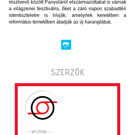
résztvevő között Panyoláról elszármazottakat is várnak
a világzenei fesztiválra, őket a záró napon szabadtéri
istentiszteletre is hívják, amelynek keretében a
református temetőben átadják az új haranglábat.
SZERZŐK
-- MTI/PRAE --