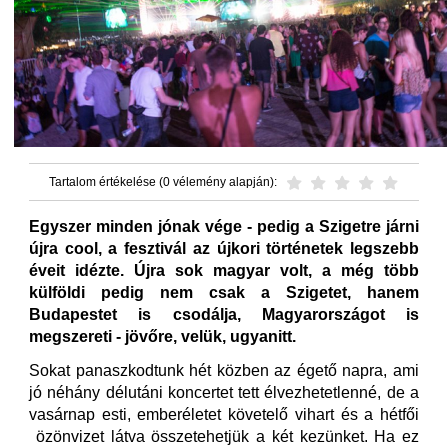
Tartalom értékelése (0 vélemény alapján):
Egyszer minden jónak vége - pedig a Szigetre járni
újra cool, a fesztivál az újkori történetek legszebb
éveit idézte. Újra sok magyar volt, a még több
külföldi pedig nem csak a Szigetet, hanem
Budapestet is csodálja, Magyarországot is
megszereti - jövőre, velük, ugyanitt.
Sokat panaszkodtunk hét közben az égető napra, ami
jó néhány délutáni koncertet tett élvezhetetlenné, de a
vasárnap esti, emberéletet követelő vihart és a hétfői
özönvizet látva összetehetjük a két kezünket. Ha ez