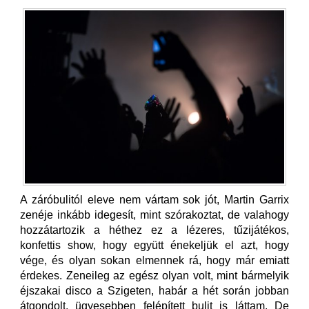
A záróbulitól eleve nem vártam sok jót, Martin Garrix
zenéje inkább idegesít, mint szórakoztat, de valahogy
hozzátartozik a héthez ez a lézeres, tűzijátékos,
konfettis show, hogy együtt énekeljük el azt, hogy
vége, és olyan sokan elmennek rá, hogy már emiatt
érdekes. Zeneileg az egész olyan volt, mint bármelyik
éjszakai disco a Szigeten, habár a hét során jobban
átgondolt, ügyesebben felépített bulit is láttam. De