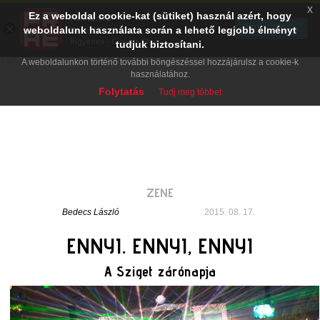
x
Ez a weboldal cookie-kat (sütiket) használ azért, hogy
PRAE.HU
×
TELEPÍTÉS
weboldalunk használata során a lehető legjobb élményt
Digital Evolution
Ingyenes - Google Play
tudjuk biztosítani.
A weboldalunkon történő további böngészéssel hozzájárulsz a cookie-k
használatához.
Folytatás
Tudj meg többet
ZENE
Bedecs László
2015. 08. 17.
ENNYI. ENNYI, ENNYI
A Sziget zárónapja