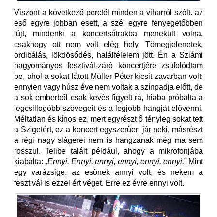
Viszont a következő perctől minden a viharról szólt. az
eső egyre jobban esett, a szél egyre fenyegetőbben
fújt, mindenki a koncertsátrakba menekült volna,
csakhogy ott nem volt elég hely. Tömegjelenetek,
ordibálás, lökdösődés, halálfélelem jött. Én a Sziámi
hagyományos fesztivál-záró koncertjére zsúfolódtam
be, ahol a sokat látott Müller Péter kicsit zavarban volt:
ennyien vagy húsz éve nem voltak a színpadja előtt, de
a sok emberből csak kevés figyelt rá, hiába próbálta a
legcsillogóbb szövegeit és a legjobb hangját elővenni.
Méltatlan és kínos ez, mert egyrészt ő tényleg sokat tett
a Szigetért, ez a koncert egyszerűen jár neki, másrészt
a régi nagy slágerei nem is hangzanak még ma sem
rosszul. Telibe talált például, ahogy a mikrofonjába
kiabálta: „
Ennyi. Ennyi, ennyi, ennyi, ennyi, ennyi.
” Mint
egy varázsige: az esőnek annyi volt, és nekem a
fesztivál is ezzel ért véget. Erre ez évre ennyi volt.