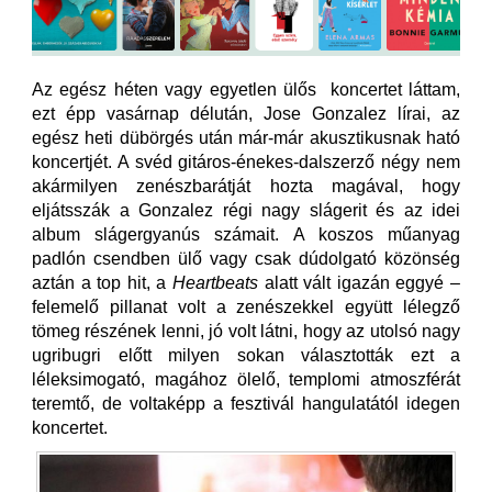
Az egész héten vagy egyetlen ülős koncertet láttam,
ezt épp vasárnap délután, Jose Gonzalez lírai, az
egész heti dübörgés után már-már akusztikusnak ható
koncertjét. A svéd gitáros-énekes-dalszerző négy nem
akármilyen zenészbarátját hozta magával, hogy
eljátsszák a Gonzalez régi nagy slágerit és az idei
album slágergyanús számait. A koszos műanyag
padlón csendben ülő vagy csak dúdolgató közönség
aztán a top hit, a
Heartbeats
alatt vált igazán eggyé –
felemelő pillanat volt a zenészekkel együtt lélegző
tömeg részének lenni, jó volt látni, hogy az utolsó nagy
ugribugri előtt milyen sokan választották ezt a
léleksimogató, magához ölelő, templomi atmoszférát
teremtő, de voltaképp a fesztivál hangulatától idegen
koncertet.