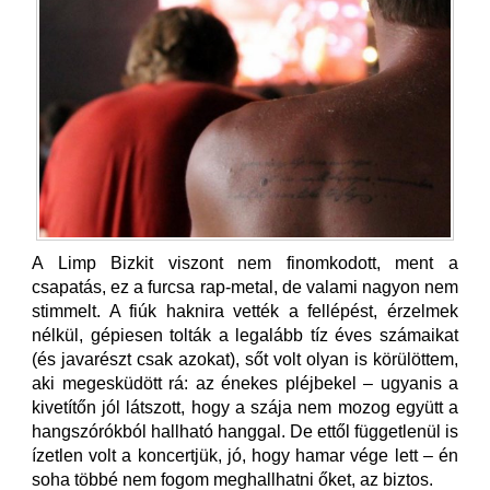
A Limp Bizkit viszont nem finomkodott, ment a
csapatás, ez a furcsa rap-metal, de valami nagyon nem
stimmelt. A fiúk haknira vették a fellépést, érzelmek
nélkül, gépiesen tolták a legalább tíz éves számaikat
(és javarészt csak azokat), sőt volt olyan is körülöttem,
aki megesküdött rá: az énekes pléjbekel – ugyanis a
kivetítőn jól látszott, hogy a szája nem mozog együtt a
hangszórókból hallható hanggal. De ettől függetlenül is
ízetlen volt a koncertjük, jó, hogy hamar vége lett – én
soha többé nem fogom meghallhatni őket, az biztos.