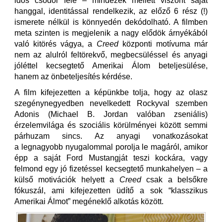
idős csődör felé – mindezek mellett viszont saját
hanggal, identitással rendelkezik, az előző 6 rész (!)
ismerete nélkül is könnyedén dekódolható. A filmben
meta szinten is megjelenik a nagy elődök árnyékából
való kitörés vágya, a
Creed
központi motívuma már
nem az alulról feltörekvő, megbecsüléssel és anyagi
jóléttel kecsegtető Amerikai Álom beteljesülése,
hanem az önbeteljesítés kérdése.
A film kifejezetten a képünkbe tolja, hogy az olasz
szegénynegyedben nevelkedett Rockyval szemben
Adonis (Michael B. Jordan valóban zseniális)
érzelemvilága és szociális körülményei között semmi
párhuzam sincs. Az anyagi vonatkozásokat
a legnagyobb nyugalommal porolja le magáról, amikor
épp a saját Ford Mustangját teszi kockára, vagy
felmond egy jó fizetéssel kecsegtető munkahelyen – a
külső motivációk helyett a
Creed
csak a belsőkre
fókuszál, ami kifejezetten üdítő a sok “klasszikus
Amerikai Álmot” megéneklő alkotás között.