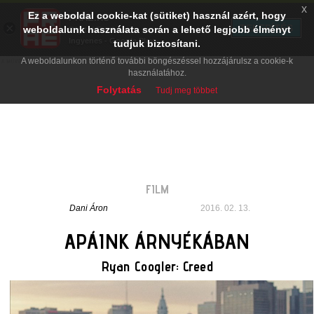
x
Ez a weboldal cookie-kat (sütiket) használ azért, hogy
PRAE.HU
×
TELEPÍTÉS
weboldalunk használata során a lehető legjobb élményt
Digital Evolution
Ingyenes - Google Play
tudjuk biztosítani.
A weboldalunkon történő további böngészéssel hozzájárulsz a cookie-k
használatához.
Folytatás
Tudj meg többet
FILM
Dani Áron
2016. 02. 13.
APÁINK ÁRNYÉKÁBAN
Ryan Coogler: Creed