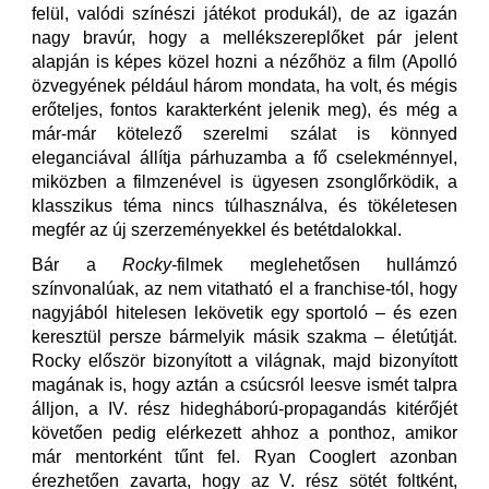
felül, valódi színészi játékot produkál), de az igazán
nagy bravúr, hogy a mellékszereplőket pár jelent
alapján is képes közel hozni a nézőhöz a film (Apolló
özvegyének például három mondata, ha volt, és mégis
erőteljes, fontos karakterként jelenik meg), és még a
már-már kötelező szerelmi szálat is könnyed
eleganciával állítja párhuzamba a fő cselekménnyel,
miközben a filmzenével is ügyesen zsonglőrködik, a
klasszikus téma nincs túlhasználva, és tökéletesen
megfér az új szerzeményekkel és betétdalokkal.
Bár a
Rocky-
filmek meglehetősen hullámzó
színvonalúak, az nem vitatható el a franchise-tól, hogy
nagyjából hitelesen lekövetik egy sportoló – és ezen
keresztül persze bármelyik másik szakma – életútját.
Rocky először bizonyított a világnak, majd bizonyított
magának is, hogy aztán a csúcsról leesve ismét talpra
álljon, a IV. rész hidegháború-propagandás kitérőjét
követően pedig elérkezett ahhoz a ponthoz, amikor
már mentorként tűnt fel. Ryan Cooglert azonban
érezhetően zavarta, hogy az V. rész sötét foltként,