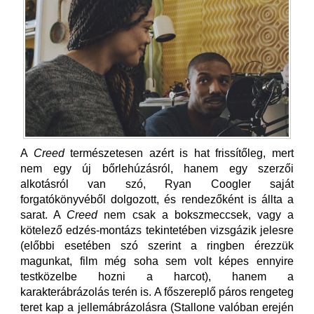
A
Creed
természetesen azért is hat frissítőleg, mert
nem egy új bőrlehúzásról, hanem egy szerzői
alkotásról van szó, Ryan Coogler saját
forgatókönyvéből dolgozott, és rendezőként is állta a
sarat. A
Creed
nem csak a bokszmeccsek, vagy a
kötelező edzés-montázs tekintetében vizsgázik jelesre
(előbbi esetében szó szerint a ringben érezzük
magunkat, film még soha sem volt képes ennyire
testközelbe hozni a harcot), hanem a
karakterábrázolás terén is. A főszereplő páros rengeteg
teret kap a jellemábrázolásra (Stallone valóban erején