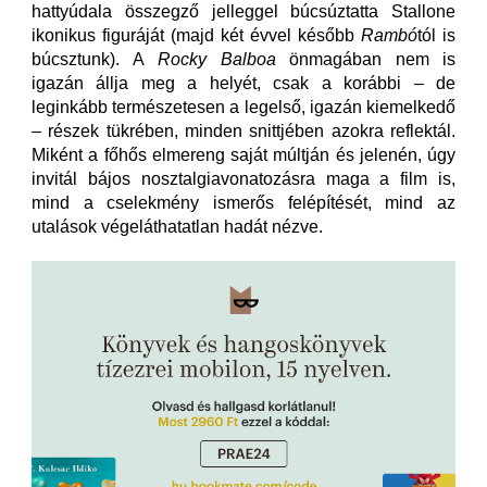
hattyúdala összegző jelleggel búcsúztatta Stallone
ikonikus figuráját (majd két évvel később
Rambó
tól is
búcsztunk). A
Rocky Balboa
önmagában nem is
igazán állja meg a helyét, csak a korábbi – de
leginkább természetesen a legelső, igazán kiemelkedő
– részek tükrében, minden snittjében azokra reflektál.
Miként a főhős elmereng saját múltján és jelenén, úgy
invitál bájos nosztalgiavonatozásra maga a film is,
mind a cselekmény ismerős felépítését, mind az
utalások végeláthatatlan hadát nézve.