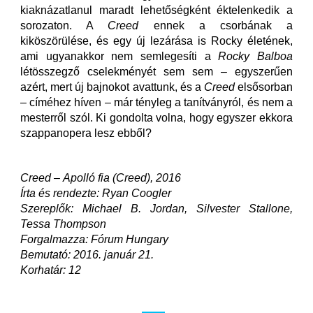
kiaknázatlanul maradt lehetőségként éktelenkedik a
sorozaton. A
Creed
ennek a csorbának a
kiköszörülése, és egy új lezárása is Rocky életének,
ami ugyanakkor nem semlegesíti a
Rocky Balboa
létösszegző cselekményét sem sem – egyszerűen
azért, mert új bajnokot avattunk, és a
Creed
elsősorban
– címéhez híven – már tényleg a tanítványról, és nem a
mesterről szól. Ki gondolta volna, hogy egyszer ekkora
szappanopera lesz ebből?
Creed – Apolló fia (Creed), 2016
Írta és rendezte: Ryan Coogler
Szereplők: Michael B. Jordan, Silvester Stallone,
Tessa Thompson
Forgalmazza: Fórum Hungary
Bemutató: 2016. január 21.
Korhatár: 12