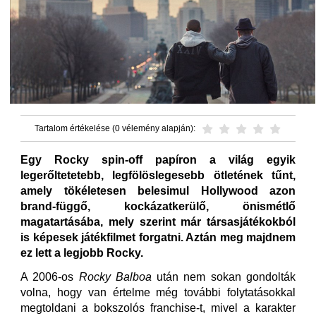
Tartalom értékelése (0 vélemény alapján):
Egy Rocky spin-off papíron a világ egyik
legerőltetetebb, legfölöslegesebb ötletének tűnt,
amely tökéletesen belesimul Hollywood azon
brand-függő, kockázatkerülő, önismétlő
magatartásába, mely szerint már társasjátékokból
is képesek játékfilmet forgatni. Aztán meg majdnem
ez lett a legjobb Rocky.
A 2006-os
Rocky Balboa
után nem sokan gondolták
volna, hogy van értelme még további folytatásokkal
megtoldani a bokszolós franchise-t, mivel a karakter