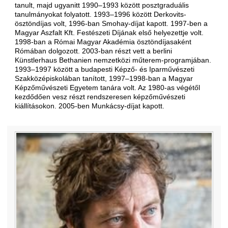
tanult, majd ugyanitt 1990–1993 között posztgraduális
tanulmányokat folyatott. 1993–1996 között Derkovits-
ösztöndíjas volt, 1996-ban Smohay-díjat kapott. 1997-ben a
Magyar Aszfalt Kft. Festészeti Díjának első helyezettje volt.
1998-ban a Római Magyar Akadémia ösztöndíjasaként
Rómában dolgozott. 2003-ban részt vett a berlini
Künstlerhaus Bethanien nemzetközi műterem-programjában.
1993–1997 között a budapesti Képző- és Iparművészeti
Szakközépiskolában tanított, 1997–1998-ban a Magyar
Képzőművészeti Egyetem tanára volt. Az 1980-as végétől
kezdődően vesz részt rendszeresen képzőművészeti
kiállításokon. 2005-ben Munkácsy-díjat kapott.