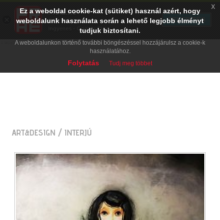
x
Ez a weboldal cookie-kat (sütiket) használ azért, hogy
PRAE.HU
×
TELEPÍTÉS
weboldalunk használata során a lehető legjobb élményt
Digital Evolution
Ingyenes - Google Play
tudjuk biztosítani.
A weboldalunkon történő további böngészéssel hozzájárulsz a cookie-k
használatához.
Folytatás
Tudj meg többet
ART&DESIGN
/ INTERJÚ