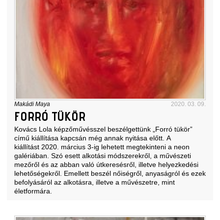
Makádi Maya
2020. 03. 09.
FORRÓ TÜKÖR
Kovács Lola képzőművésszel beszélgettünk „Forró tükör”
című kiállítása kapcsán még annak nyitása előtt. A
kiállítást 2020. március 3-ig lehetett megtekinteni a neon
galériában. Szó esett alkotási módszerekről, a művészeti
mezőről és az abban való útkeresésről, illetve helyezkedési
lehetőségekről. Emellett beszél nőiségről, anyaságról és ezek
befolyásáról az alkotásra, illetve a művészetre, mint
életformára.