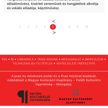
előadóművész, kísérleti zeneművek és hangjátékok alkotója
és vokális előadója, képzőművész.
2
3
4
5
6
7
8
9
10
RSS
•
1%
•
LINKAJÁNLÓ
•
ÍRJON NEKÜNK
•
MÉDIAAJÁNLAT
•
IMPRESSZUM
•
FELHASZNÁLÁSI FELTÉTELEK
•
ADATKEZELÉSI TÁJÉKOZTATÓ
A prae.hu művészeti portál és a Prae folyóirat kiadását,
működését a Magyar Kultúráért Alapítvány – Petőfi Kulturális
Ügynökség – támogatja.