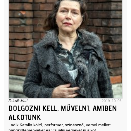
Falcsik Mari
2019. 10. 06.
DOLGOZNI KELL, MŰVELNI, AMIBEN
ALKOTUNK
Ladik Katalin költő, performer, színésznő, versei mellett
hangkölteményeket és vizuális verseket is alkot,