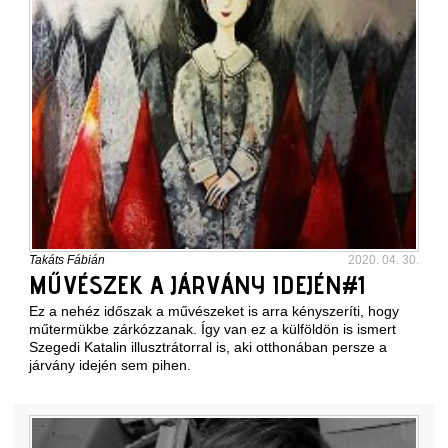
Takáts Fábián
2020. 04. 30.
MŰVÉSZEK A JÁRVÁNY IDEJÉN#1
Ez a nehéz időszak a művészeket is arra kényszeríti, hogy
műtermükbe zárkózzanak. Így van ez a külföldön is ismert
Szegedi Katalin illusztrátorral is, aki otthonában persze a
járvány idején sem pihen.