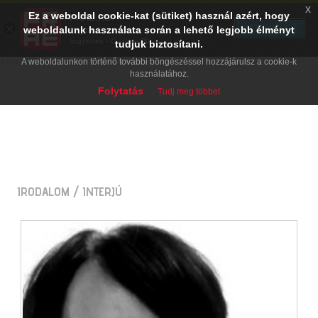
x
Ez a weboldal cookie-kat (sütiket) használ azért, hogy
PRAE.HU
×
TELEPÍTÉS
weboldalunk használata során a lehető legjobb élményt
Digital Evolution
Ingyenes - Google Play
tudjuk biztosítani.
A weboldalunkon történő további böngészéssel hozzájárulsz a cookie-k
használatához.
Folytatás
Tudj meg többet
IRODALOM
/ INTERJÚ