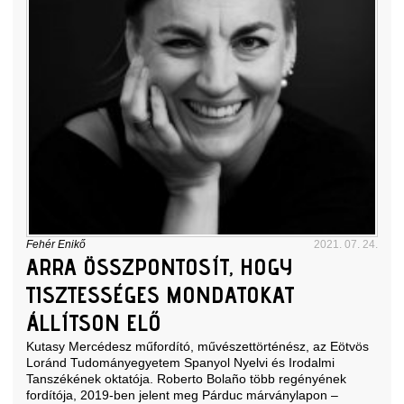
Fehér Enikő
2021. 07. 24.
ARRA ÖSSZPONTOSÍT, HOGY
TISZTESSÉGES MONDATOKAT
ÁLLÍTSON ELŐ
Kutasy Mercédesz műfordító, művészettörténész, az Eötvös
Loránd Tudományegyetem Spanyol Nyelvi és Irodalmi
Tanszékének oktatója. Roberto Bolaño több regényének
fordítója, 2019-ben jelent meg Párduc márványlapon –