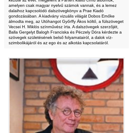
kezdte az évet: megjelent a Partért kiáltó című albumuk,
amelyen csak magyar nyelvű számok vannak, és a lemez
dalaihoz kapcsolódó dalszövegkönyv a Prae Kiadó
gondozásában. A kiadvány vizuális világát Dobos Emőke
álmodta meg, az Utóhangot Győrffy Ákos költő, a fülszöveget
Vecsei H. Miklós színművész írta. A dalszövegek szerzőjét,
Balla Gergelyt Balogh Franciska és Péczely Dóra kérdezte a
szövegek születésének belső folyamatairól, a dalok víz-
szimbolikájáról és az ego és az alkotás kapcsolatáról.