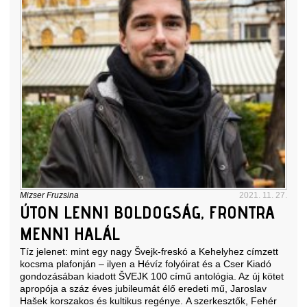
Mizser Fruzsina
2021. 11. 27.
ÚTON LENNI BOLDOGSÁG, FRONTRA
MENNI HALÁL
Tíz jelenet: mint egy nagy Švejk-freskó a Kehelyhez címzett
kocsma plafonján – ilyen a Hévíz folyóirat és a Cser Kiadó
gondozásában kiadott ŠVEJK 100 című antológia. Az új kötet
apropója a száz éves jubileumát élő eredeti mű, Jaroslav
Hašek korszakos és kultikus regénye. A szerkesztők, Fehér