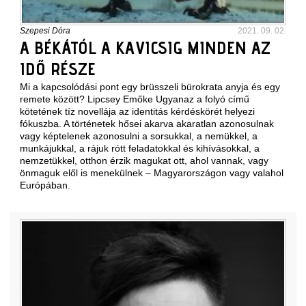
Szepesi Dóra
2021. 09. 02.
A BÉKÁTÓL A KAVICSIG MINDEN AZ
IDŐ RÉSZE
Mi a kapcsolódási pont egy brüsszeli bürokrata anyja és egy
remete között? Lipcsey Emőke Ugyanaz a folyó című
kötetének tíz novellája az identitás kérdéskörét helyezi
fókuszba. A történetek hősei akarva akaratlan azonosulnak
vagy képtelenek azonosulni a sorsukkal, a nemükkel, a
munkájukkal, a rájuk rótt feladatokkal és kihívásokkal, a
nemzetükkel, otthon érzik magukat ott, ahol vannak, vagy
önmaguk elől is menekülnek – Magyarországon vagy valahol
Európában.