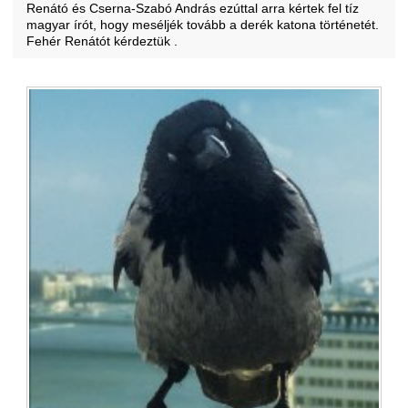
Renátó és Cserna-Szabó András ezúttal arra kértek fel tíz
magyar írót, hogy meséljék tovább a derék katona történetét.
Fehér Renátót kérdeztük .