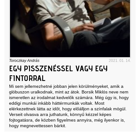
Toroczkay András
2021. 01. 14.
EGY PISSZENÉSSEL VAGY EGY
FINTORRAL
Mi sem jellemezhetné jobban jelen körülményeket, amik a
glóbuszon uralkodnak, mint az átok. Borsik Miklós neve nem
ismeretlen az irodalmat kedvelők számára. Még úgy is, hogy
eddigi munkái inkább háttérmunkák voltak. Most
elérkezettnek látta az időt, hogy előálljon a színfalak mögül.
Verseit olvasva arra juthatunk, könnyű kézzel képes
fojtogatásra, de közben figyelmes annyira, még ilyenkor is,
hogy megnevettessen bárkit.