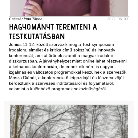
Császár Irma Tímea
2021. 06. 03.
HAGYOMÁNYT TEREMTENI A
TESTKUTATÁSBAN
Június 11-12. között szervezik meg a Test-symposium –
Irodalom, elmélet és kritika című sokszínű és innovatív
konferenciát, ami úttörőnek számít a magyar irodalmi
diszkurzusban. A járványhelyzet miatt online lehet résztvenni
a kétnapos konferencián, de ennek ellenére is nagyon
izgalmas és változatos programokkal készülnek a szervezők.
Mosza Diánát, a konferencia ötletgazdáját és főszervezőjét
kérdeztünk a szervezés indíttatásáról és folyamatáról,
valamint a különböző programok sokszínűségéről.