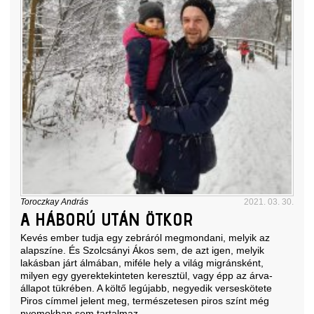
Toroczkay András
2021. 03. 30.
A HÁBORÚ UTÁN ÖTKOR
Kevés ember tudja egy zebráról megmondani, melyik az
alapszíne. És Szolcsányi Ákos sem, de azt igen, melyik
lakásban járt álmában, miféle hely a világ migránsként,
milyen egy gyerektekinteten keresztül, vagy épp az árva-
állapot tükrében. A költő legújabb, negyedik verseskötete
Piros címmel jelent meg, természetesen piros színt még
nyomokban sem tartalmaz.