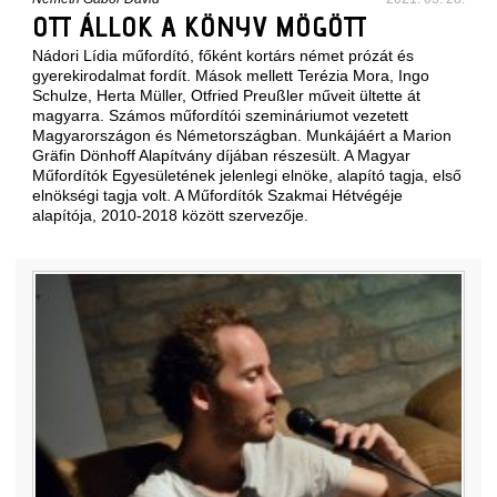
OTT ÁLLOK A KÖNYV MÖGÖTT
Nádori Lídia műfordító, főként kortárs német prózát és
gyerekirodalmat fordít. Mások mellett Terézia Mora, Ingo
Schulze, Herta Müller, Otfried Preußler műveit ültette át
magyarra. Számos műfordítói szemináriumot vezetett
Magyarországon és Németországban. Munkájáért a Marion
Gräfin Dönhoff Alapítvány díjában részesült. A Magyar
Műfordítók Egyesületének jelenlegi elnöke, alapító tagja, első
elnökségi tagja volt. A Műfordítók Szakmai Hétvégéje
alapítója, 2010-2018 között szervezője.