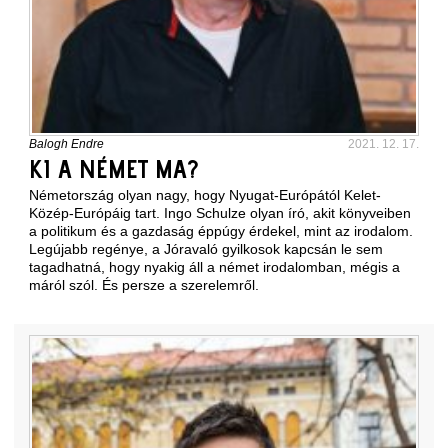
Balogh Endre
2021. 12. 17.
KI A NÉMET MA?
Németország olyan nagy, hogy Nyugat-Európától Kelet-
Közép-Európáig tart. Ingo Schulze olyan író, akit könyveiben
a politikum és a gazdaság éppúgy érdekel, mint az irodalom.
Legújabb regénye, a Jóravaló gyilkosok kapcsán le sem
tagadhatná, hogy nyakig áll a német irodalomban, mégis a
máról szól. És persze a szerelemről.