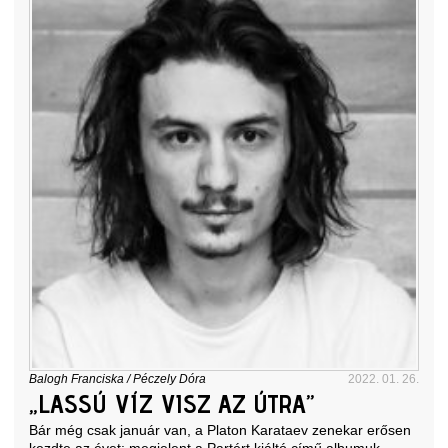
Balogh Franciska
/
Péczely Dóra
2022. 01. 26.
„LASSÚ VÍZ VISZ AZ ÚTRA”
Bár még csak január van, a Platon Karataev zenekar erősen